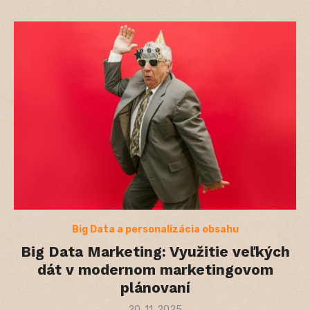
Big Data a personalizácia obsahu
Big Data Marketing: Využitie veľkých
dát v modernom marketingovom
plánovaní
Posted
20. 11. 2025