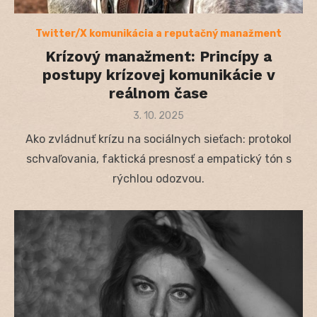
Twitter/X komunikácia a reputačný manažment
Krízový manažment: Princípy a
postupy krízovej komunikácie v
reálnom čase
Posted
3. 10. 2025
on
Ako zvládnuť krízu na sociálnych sieťach: protokol
schvaľovania, faktická presnosť a empatický tón s
rýchlou odozvou.