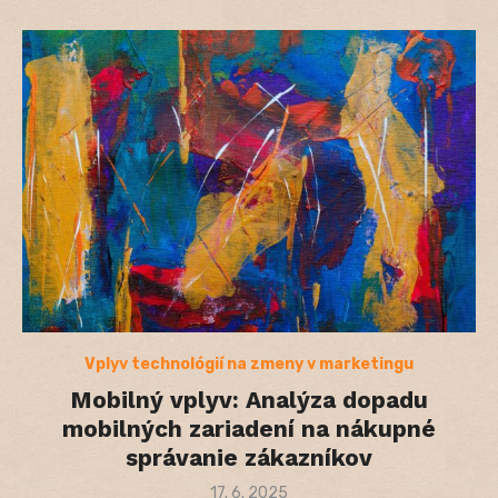
Vplyv technológií na zmeny v marketingu
Mobilný vplyv: Analýza dopadu
mobilných zariadení na nákupné
správanie zákazníkov
Posted
17. 6. 2025