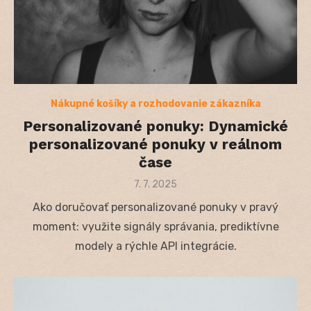
Nákupné košíky a rozhodovanie zákazníka
Personalizované ponuky: Dynamické
personalizované ponuky v reálnom
čase
Posted
7. 7. 2025
on
Ako doručovať personalizované ponuky v pravý
moment: využite signály správania, prediktívne
modely a rýchle API integrácie.