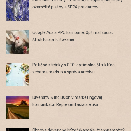
Platobné metódy 21. storočia: apple/google pay,
okamžité platby a SEPA pre darcov
Google Ads a PPC kampane: Optimalizácia,
štruktúra a licitovanie
Petičné stránky a SEO: optimálna štruktúra,
schema markup a správa archívu
Diversity & Inclusion v marketingovej
komunikácii: Reprezentácia a etika
Obnova dôvery po kríze/škandále: transparentný