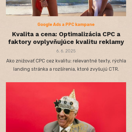
Google Ads a PPC kampane
Kvalita a cena: Optimalizácia CPC a
faktory ovplyvňujúce kvalitu reklamy
Posted
6. 6. 2025
on
Ako znižovať CPC cez kvalitu: relevantné texty, rýchla
landing stránka a rozšírenia, ktoré zvyšujú CTR.