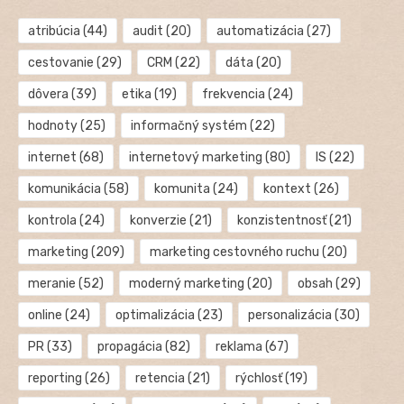
atribúcia
(44)
audit
(20)
automatizácia
(27)
cestovanie
(29)
CRM
(22)
dáta
(20)
dôvera
(39)
etika
(19)
frekvencia
(24)
hodnoty
(25)
informačný systém
(22)
internet
(68)
internetový marketing
(80)
IS
(22)
komunikácia
(58)
komunita
(24)
kontext
(26)
kontrola
(24)
konverzie
(21)
konzistentnosť
(21)
marketing
(209)
marketing cestovného ruchu
(20)
meranie
(52)
moderný marketing
(20)
obsah
(29)
online
(24)
optimalizácia
(23)
personalizácia
(30)
PR
(33)
propagácia
(82)
reklama
(67)
reporting
(26)
retencia
(21)
rýchlosť
(19)