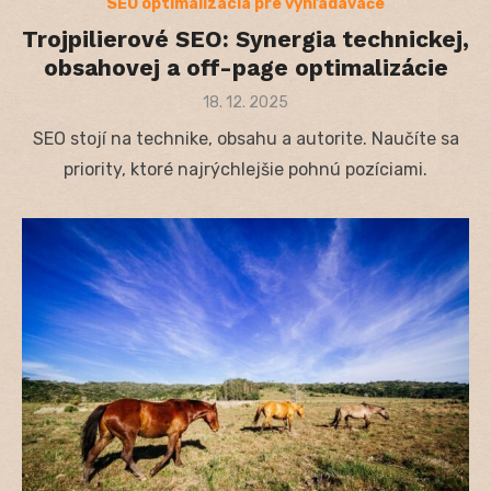
SEO optimalizácia pre vyhľadávače
Trojpilierové SEO: Synergia technickej,
obsahovej a off-page optimalizácie
Posted
18. 12. 2025
on
SEO stojí na technike, obsahu a autorite. Naučíte sa
priority, ktoré najrýchlejšie pohnú pozíciami.