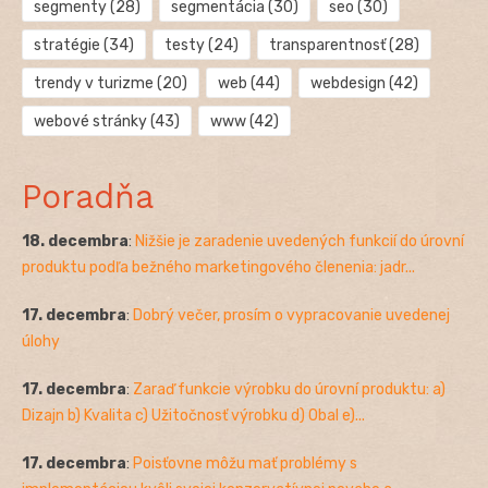
segmenty
(28)
segmentácia
(30)
seo
(30)
stratégie
(34)
testy
(24)
transparentnosť
(28)
trendy v turizme
(20)
web
(44)
webdesign
(42)
webové stránky
(43)
www
(42)
Poradňa
18. decembra
:
Nižšie je zaradenie uvedených funkcií do úrovní
produktu podľa bežného marketingového členenia: jadr...
17. decembra
:
Dobrý večer, prosím o vypracovanie uvedenej
úlohy
17. decembra
:
Zaraď funkcie výrobku do úrovní produktu: a)
Dizajn b) Kvalita c) Užitočnosť výrobku d) Obal e)...
17. decembra
:
Poisťovne môžu mať problémy s