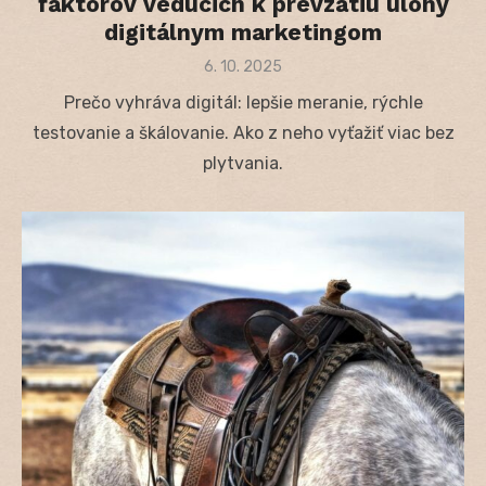
faktorov vedúcich k prevzatiu úlohy
digitálnym marketingom
Posted
6. 10. 2025
on
Prečo vyhráva digitál: lepšie meranie, rýchle
testovanie a škálovanie. Ako z neho vyťažiť viac bez
plytvania.