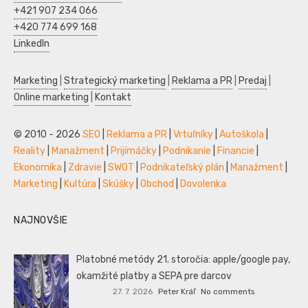
+421 907 234 066
+420 774 699 168
LinkedIn
Marketing
|
Strategický marketing
|
Reklama a PR
|
Predaj
|
Online marketing
|
Kontakt
© 2010 - 2026
SEO
|
Reklama a PR
|
Vrtuľníky
|
Autoškola
|
Reality
|
Manažment
|
Prijímáčky
|
Podnikanie
|
Financie
|
Ekonomika
|
Zdravie
|
SWOT
|
Podnikateľský plán
|
Manažment
|
Marketing
|
Kultúra
|
Skúšky
|
Obchod
|
Dovolenka
NAJNOVŠIE
Platobné metódy 21. storočia: apple/google pay,
okamžité platby a SEPA pre darcov
27. 7. 2026
Peter Kráľ
No comments