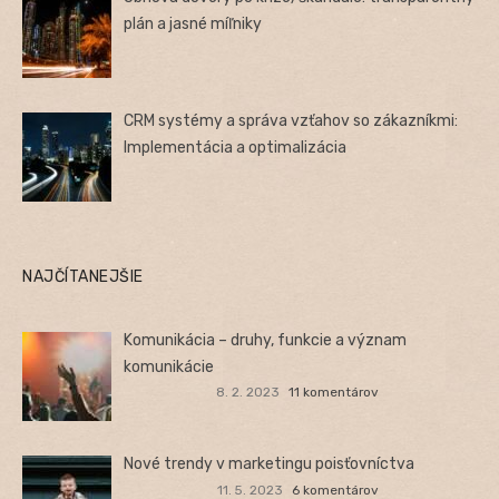
plán a jasné míľniky
CRM systémy a správa vzťahov so zákazníkmi:
Implementácia a optimalizácia
NAJČÍTANEJŠIE
Komunikácia – druhy, funkcie a význam
komunikácie
8. 2. 2023
11 komentárov
Nové trendy v marketingu poisťovníctva
11. 5. 2023
6 komentárov