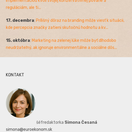
implementáciou kvôli svojej konzervatívnej povahe a
reguláciám, ale ti...
17. decembra
:
Prílišný dôraz na branding môže viesť k situácii,
kde percepcia značky zatieni skutočnú hodnotu a kv...
15. októbra
:
Marketing na zelenej lúke môže byť dlhodobo
neudržateľný, ak ignoruje environmentálne a sociálne dôs...
KONTAKT
šéfredaktorka
Simona Česaná
simona@euroekonom.sk