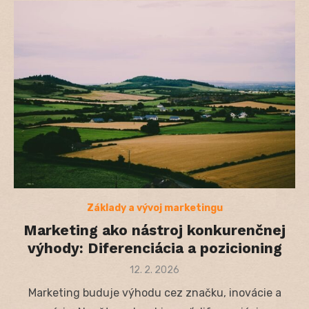
Základy a vývoj marketingu
Marketing ako nástroj konkurenčnej
výhody: Diferenciácia a pozicioning
Posted
12. 2. 2026
on
Marketing buduje výhodu cez značku, inovácie a