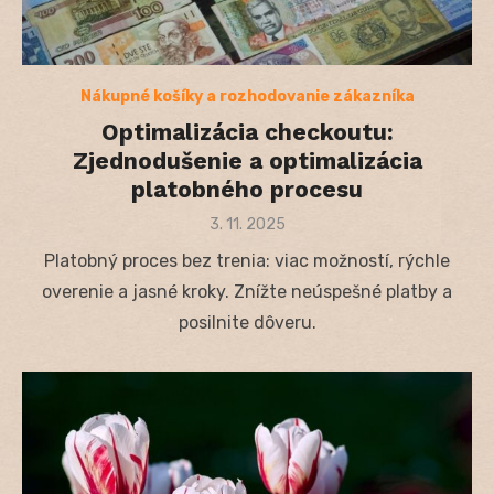
Nákupné košíky a rozhodovanie zákazníka
Optimalizácia checkoutu:
Zjednodušenie a optimalizácia
platobného procesu
Posted
3. 11. 2025
on
Platobný proces bez trenia: viac možností, rýchle
overenie a jasné kroky. Znížte neúspešné platby a
posilnite dôveru.