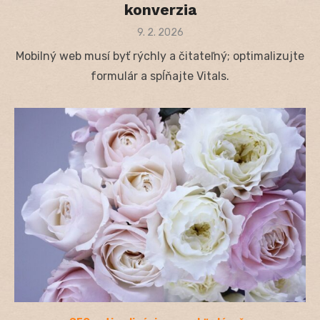
konverzia
Posted
9. 2. 2026
on
Mobilný web musí byť rýchly a čitateľný; optimalizujte
formulár a spĺňajte Vitals.