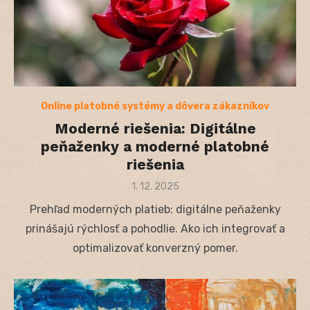
Online platobné systémy a dôvera zákazníkov
Moderné riešenia: Digitálne
peňaženky a moderné platobné
riešenia
Posted
1. 12. 2025
on
Prehľad moderných platieb: digitálne peňaženky
prinášajú rýchlosť a pohodlie. Ako ich integrovať a
optimalizovať konverzný pomer.