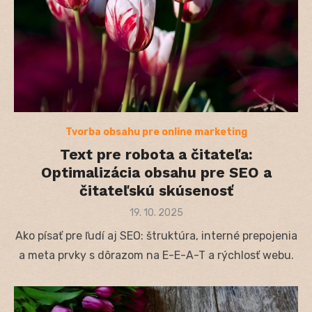
Tvorba obsahu pre online marketing
Text pre robota a čitateľa:
Optimalizácia obsahu pre SEO a
čitateľskú skúsenosť
Posted
19. 10. 2025
on
Ako písať pre ľudí aj SEO: štruktúra, interné prepojenia
a meta prvky s dôrazom na E-E-A-T a rýchlosť webu.