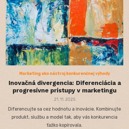
Marketing ako nástroj konkurenčnej výhody
Inovačná divergencia: Diferenciácia a
progresívne prístupy v marketingu
Posted
21. 11. 2025
on
Diferencujte sa cez hodnotu a inovácie. Kombinujte
produkt, službu a model tak, aby vás konkurencia
ťažko kopírovala.