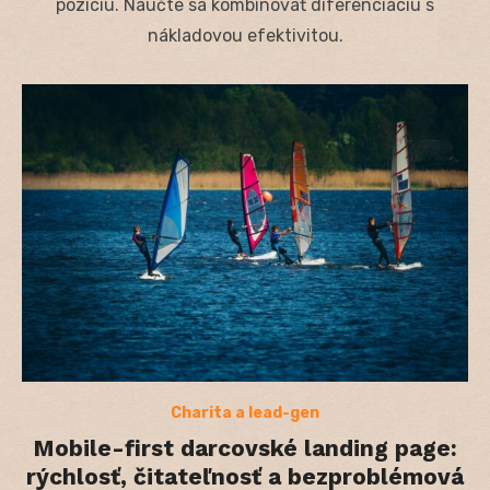
pozíciu. Naučte sa kombinovať diferenciáciu s
nákladovou efektivitou.
Charita a lead-gen
Mobile-first darcovské landing page:
rýchlosť, čitateľnosť a bezproblémová