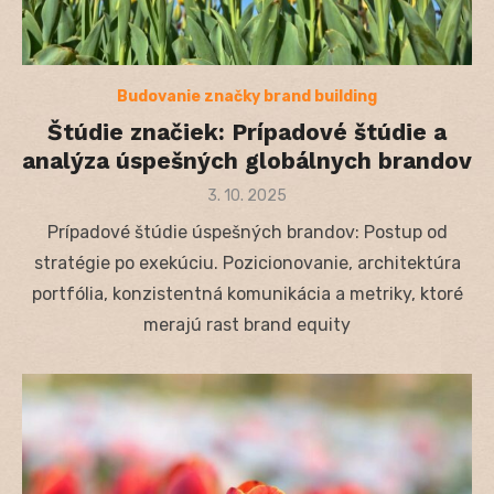
Budovanie značky brand building
Štúdie značiek: Prípadové štúdie a
analýza úspešných globálnych brandov
Posted
3. 10. 2025
on
Prípadové štúdie úspešných brandov: Postup od
stratégie po exekúciu. Pozicionovanie, architektúra
portfólia, konzistentná komunikácia a metriky, ktoré
merajú rast brand equity