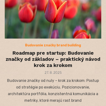
Budovanie značky brand building
Roadmap pre startup: Budovanie
značky od základov – praktický návod
krok za krokom
Posted
27. 8. 2025
on
Budovanie značky od nuly – krok za krokom: Postup
od stratégie po exekúciu. Pozicionovanie,
architektúra portfólia, konzistentná komunikácia a
metriky, ktoré merajú rast brand