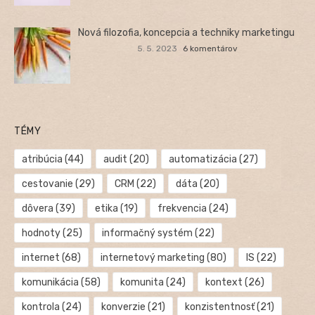
Nová filozofia, koncepcia a techniky marketingu
5. 5. 2023
6 komentárov
TÉMY
atribúcia
(44)
audit
(20)
automatizácia
(27)
cestovanie
(29)
CRM
(22)
dáta
(20)
dôvera
(39)
etika
(19)
frekvencia
(24)
hodnoty
(25)
informačný systém
(22)
internet
(68)
internetový marketing
(80)
IS
(22)
komunikácia
(58)
komunita
(24)
kontext
(26)
kontrola
(24)
konverzie
(21)
konzistentnosť
(21)