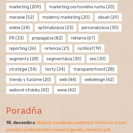
marketing
(209)
marketing cestovného ruchu
(20)
meranie
(52)
moderný marketing
(20)
obsah
(29)
online
(24)
optimalizácia
(23)
personalizácia
(30)
PR
(33)
propagácia
(82)
reklama
(67)
reporting
(26)
retencia
(21)
rýchlosť
(19)
segmenty
(28)
segmentácia
(30)
seo
(30)
stratégie
(34)
testy
(24)
transparentnosť
(28)
trendy v turizme
(20)
web
(44)
webdesign
(42)
webové stránky
(43)
www
(42)
Poradňa
18. decembra
:
Nižšie je zaradenie uvedených funkcií do úrovní
produktu podľa bežného marketingového členenia: jadr...