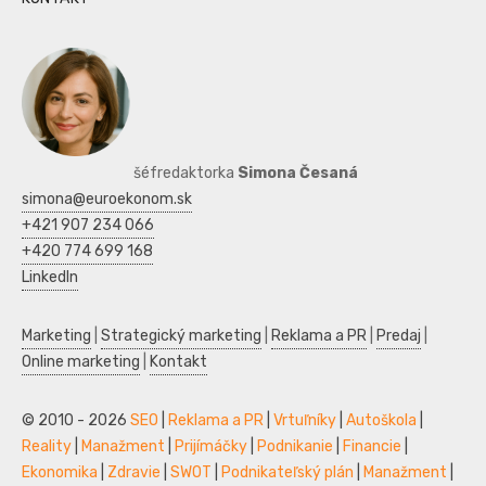
šéfredaktorka
Simona Česaná
simona@euroekonom.sk
+421 907 234 066
+420 774 699 168
LinkedIn
Marketing
|
Strategický marketing
|
Reklama a PR
|
Predaj
|
Online marketing
|
Kontakt
© 2010 - 2026
SEO
|
Reklama a PR
|
Vrtuľníky
|
Autoškola
|
Reality
|
Manažment
|
Prijímáčky
|
Podnikanie
|
Financie
|
Ekonomika
|
Zdravie
|
SWOT
|
Podnikateľský plán
|
Manažment
|