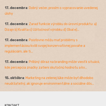
17. decembra
:
Dobrý večer, prosím o vypracovanie uvedenej
úlohy
17. decembra
:
Zaraď funkcie výrobku do úrovní produktu: a)
Dizajn b) Kvalita c) Užitočnosť výrobku d) Obal e)...
17. decembra
:
Poisťovne môžu mať problémy s
implementáciou kvôli svojej konzervatívnej povahe a
reguláciám, ale ti...
17. decembra
:
Prílišný dôraz na branding môže viesť k situácii,
kde percepcia značky zatieni skutočnú hodnotu a kv...
15. októbra
:
Marketing na zelenej lúke môže byť dlhodobo
neudržateľný, ak ignoruje environmentálne a sociálne dôs...
KONTAKT