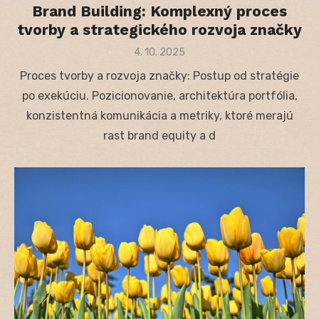
Brand Building: Komplexný proces
tvorby a strategického rozvoja značky
Posted
4. 10. 2025
on
Proces tvorby a rozvoja značky: Postup od stratégie
po exekúciu. Pozicionovanie, architektúra portfólia,
konzistentná komunikácia a metriky, ktoré merajú
rast brand equity a d