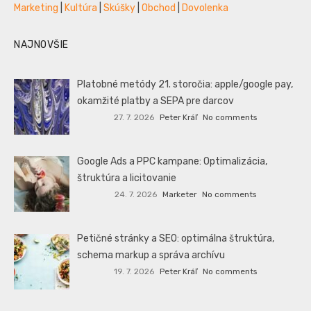
Marketing
|
Kultúra
|
Skúšky
|
Obchod
|
Dovolenka
NAJNOVŠIE
Platobné metódy 21. storočia: apple/google pay,
okamžité platby a SEPA pre darcov
27. 7. 2026
Peter Kráľ
No comments
Google Ads a PPC kampane: Optimalizácia,
štruktúra a licitovanie
24. 7. 2026
Marketer
No comments
Petičné stránky a SEO: optimálna štruktúra,
schema markup a správa archívu
19. 7. 2026
Peter Kráľ
No comments