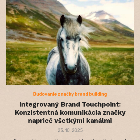
Budovanie značky brand building
Integrovaný Brand Touchpoint:
Konzistentná komunikácia značky
naprieč všetkými kanálmi
Posted
23. 10. 2025
on