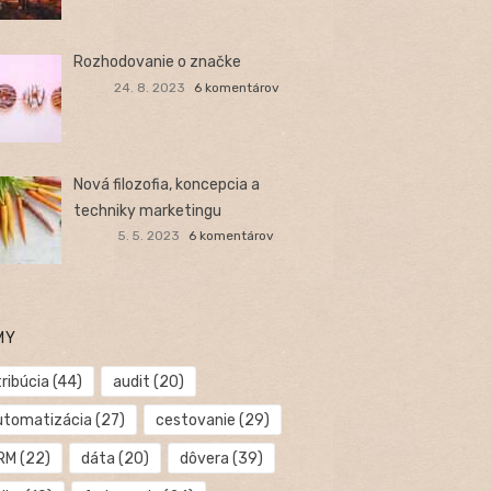
Rozhodovanie o značke
24. 8. 2023
6 komentárov
Nová filozofia, koncepcia a
techniky marketingu
5. 5. 2023
6 komentárov
MY
ribúcia
(44)
audit
(20)
utomatizácia
(27)
cestovanie
(29)
RM
(22)
dáta
(20)
dôvera
(39)