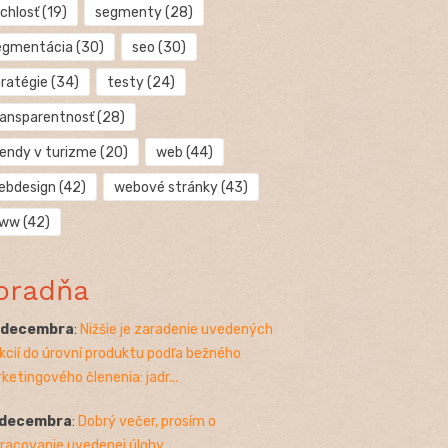
chlosť
(19)
segmenty
(28)
egmentácia
(30)
seo
(30)
tratégie
(34)
testy
(24)
ransparentnosť
(28)
rendy v turizme
(20)
web
(44)
ebdesign
(42)
webové stránky
(43)
ww
(42)
oradňa
. decembra
:
Nižšie je zaradenie uvedených
kcií do úrovní produktu podľa bežného
ketingového členenia: jadr...
 decembra
:
Dobrý večer, prosím o
racovanie uvedenej úlohy