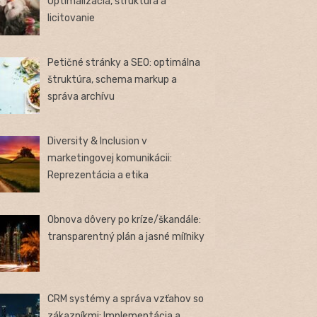
Optimalizácia, štruktúra a
licitovanie
Petičné stránky a SEO: optimálna
štruktúra, schema markup a
správa archívu
Diversity & Inclusion v
marketingovej komunikácii:
Reprezentácia a etika
Obnova dôvery po kríze/škandále:
transparentný plán a jasné míľniky
CRM systémy a správa vzťahov so
zákazníkmi: Implementácia a