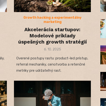
Growth hacking a experimentálny
marketing
Akcelerácia startupov:
Modelové príklady
úspešných growth stratégií
Posted
6. 10. 2025
on
ly,
Overené postupy rastu: product-led prístup,
referral mechaniky, cenotvorba a retenčné
metriky pre udržateľný rast.