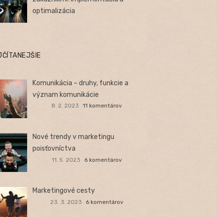
optimalizácia
JČÍTANEJŠIE
Komunikácia – druhy, funkcie a
význam komunikácie
8. 2. 2023
11 komentárov
Nové trendy v marketingu
poisťovníctva
11. 5. 2023
6 komentárov
Marketingové cesty
23. 3. 2023
6 komentárov