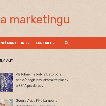
la marketingu
RNÝ MARKETING
KONTAKT
JNOVŠIE
Platobné metódy 21. storočia:
apple/google pay, okamžité platby
a SEPA pre darcov
Google Ads a PPC kampane: