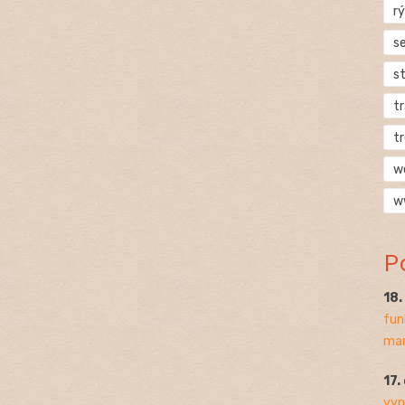
rý
s
s
t
t
w
w
P
18
fun
mar
17.
vyp