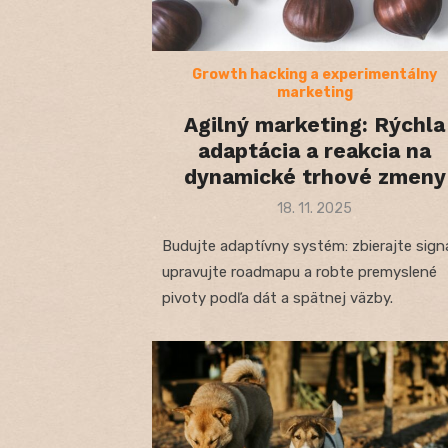
Growth hacking a experimentálny
marketing
Agilný marketing: Rýchla
adaptácia a reakcia na
dynamické trhové zmeny
Posted
18. 11. 2025
on
Budujte adaptívny systém: zbierajte signá
upravujte roadmapu a robte premyslené
pivoty podľa dát a spätnej väzby.