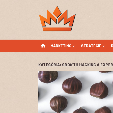
Skip
to
content
home
MARKETING
STRATÉGIE
KATEGÓRIA:
GROWTH HACKING A EXPE