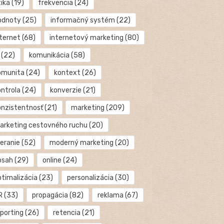
tika
(19)
frekvencia
(24)
odnoty
(25)
informačný systém
(22)
nternet
(68)
internetový marketing
(80)
(22)
komunikácia
(58)
omunita
(24)
kontext
(26)
ontrola
(24)
konverzie
(21)
onzistentnosť
(21)
marketing
(209)
arketing cestovného ruchu
(20)
eranie
(52)
moderný marketing
(20)
bsah
(29)
online
(24)
ptimalizácia
(23)
personalizácia
(30)
R
(33)
propagácia
(82)
reklama
(67)
eporting
(26)
retencia
(21)