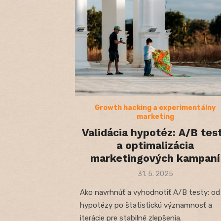
Growth hacking a experimentálny
marketing
Validácia hypotéz: A/B tes
a optimalizácia
marketingových kampaní
Posted
31. 5. 2025
on
Ako navrhnúť a vyhodnotiť A/B testy: od
hypotézy po štatistickú významnosť a
iterácie pre stabilné zlepšenia.