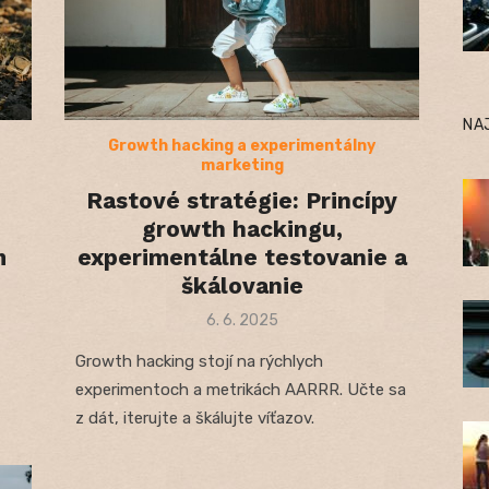
NA
Growth hacking a experimentálny
marketing
Rastové stratégie: Princípy
growth hackingu,
m
experimentálne testovanie a
škálovanie
Posted
6. 6. 2025
on
Growth hacking stojí na rýchlych
experimentoch a metrikách AARRR. Učte sa
z dát, iterujte a škálujte víťazov.