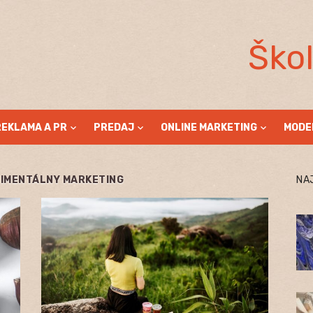
Ško
REKLAMA A PR
PREDAJ
ONLINE MARKETING
MODE
RIMENTÁLNY MARKETING
NA