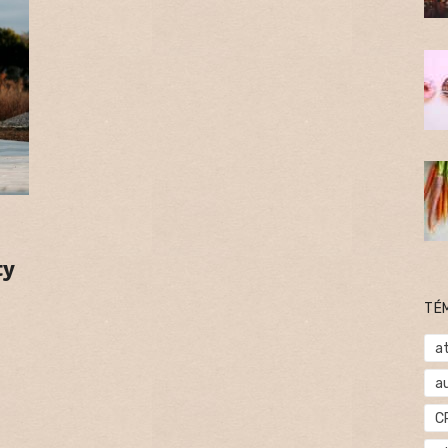
ty
TÉ
at
a
C