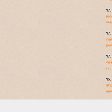
17.
pro
výro
17.
imp
pov
17.
vie
sku
15.
dlh
env