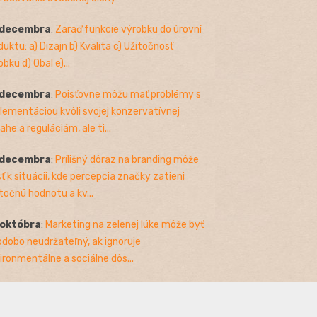
 decembra
:
Zaraď funkcie výrobku do úrovní
duktu: a) Dizajn b) Kvalita c) Užitočnosť
bku d) Obal e)...
 decembra
:
Poisťovne môžu mať problémy s
lementáciou kvôli svojej konzervatívnej
ahe a reguláciám, ale ti...
 decembra
:
Prílišný dôraz na branding môže
sť k situácii, kde percepcia značky zatieni
točnú hodnotu a kv...
 októbra
:
Marketing na zelenej lúke môže byť
odobo neudržateľný, ak ignoruje
ironmentálne a sociálne dôs...