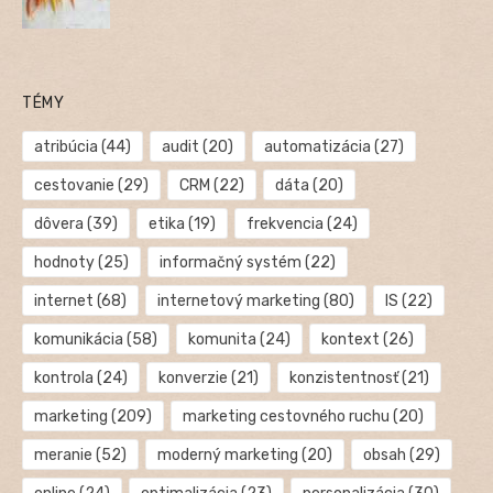
TÉMY
atribúcia
(44)
audit
(20)
automatizácia
(27)
cestovanie
(29)
CRM
(22)
dáta
(20)
dôvera
(39)
etika
(19)
frekvencia
(24)
hodnoty
(25)
informačný systém
(22)
internet
(68)
internetový marketing
(80)
IS
(22)
komunikácia
(58)
komunita
(24)
kontext
(26)
kontrola
(24)
konverzie
(21)
konzistentnosť
(21)
marketing
(209)
marketing cestovného ruchu
(20)
meranie
(52)
moderný marketing
(20)
obsah
(29)