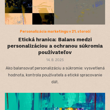
Personalizácia marketingu v 21. storočí
Etická hranica: Balans medzi
personalizáciou a ochranou súkromia
používateľov
Posted
14. 8. 2025
on
Ako balansovať personalizáciu a súkromie: vysvetlená
hodnota, kontrola používateľa a etické spracovanie
dát.