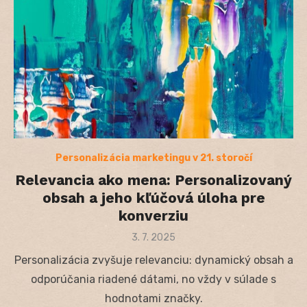
Personalizácia marketingu v 21. storočí
Relevancia ako mena: Personalizovaný
obsah a jeho kľúčová úloha pre
konverziu
Posted
3. 7. 2025
on
Personalizácia zvyšuje relevanciu: dynamický obsah a
odporúčania riadené dátami, no vždy v súlade s
hodnotami značky.