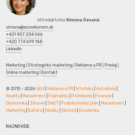
šéfredaktorka
Simona Česaná
simona@euroekonom.sk
+421 907 234 066
+420 774 699 168
LinkedIn
Marketing
|
Strategický marketing
|
Reklama a PR
|
Predaj
|
Online marketing
|
Kontakt
© 2010 - 2026
SEO
|
Reklama a PR
|
Vrtuľníky
|
Autoškola
|
Reality
|
Manažment
|
Prijímáčky
|
Podnikanie
|
Financie
|
Ekonomika
|
Zdravie
|
SWOT
|
Podnikateľský plán
|
Manažment
|
Marketing
|
Kultúra
|
Skúšky
|
Obchod
|
Dovolenka
NAJNOVŠIE