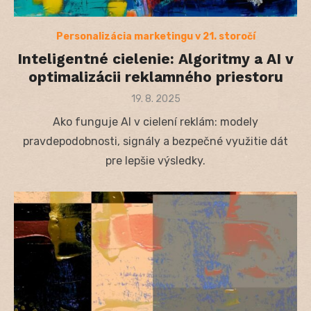
Personalizácia marketingu v 21. storočí
Inteligentné cielenie: Algoritmy a AI v
optimalizácii reklamného priestoru
Posted
19. 8. 2025
on
Ako funguje AI v cielení reklám: modely
pravdepodobnosti, signály a bezpečné využitie dát
pre lepšie výsledky.