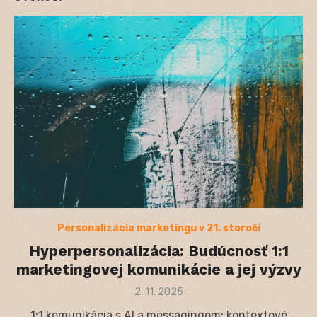
Personalizácia marketingu v 21. storočí
Hyperpersonalizácia: Budúcnosť 1:1
marketingovej komunikácie a jej výzvy
Posted
2. 11. 2025
on
1:1 komunikácia s AI a messagingom: kontextové