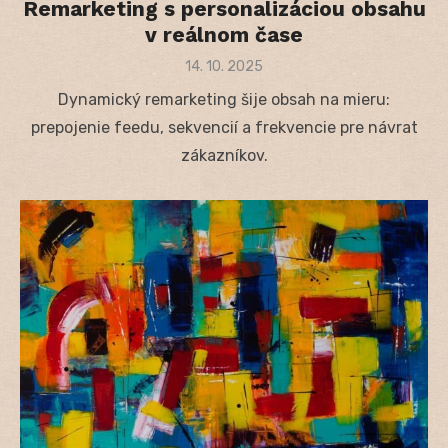
Remarketing s personalizáciou obsahu
v reálnom čase
Posted
14. 10. 2025
on
Dynamický remarketing šije obsah na mieru:
prepojenie feedu, sekvencií a frekvencie pre návrat
zákazníkov.