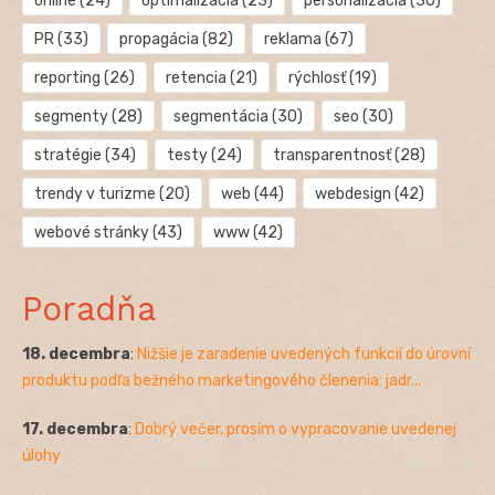
online
(24)
optimalizácia
(23)
personalizácia
(30)
PR
(33)
propagácia
(82)
reklama
(67)
reporting
(26)
retencia
(21)
rýchlosť
(19)
segmenty
(28)
segmentácia
(30)
seo
(30)
stratégie
(34)
testy
(24)
transparentnosť
(28)
trendy v turizme
(20)
web
(44)
webdesign
(42)
webové stránky
(43)
www
(42)
Poradňa
18. decembra
:
Nižšie je zaradenie uvedených funkcií do úrovní
produktu podľa bežného marketingového členenia: jadr...
17. decembra
:
Dobrý večer, prosím o vypracovanie uvedenej
úlohy