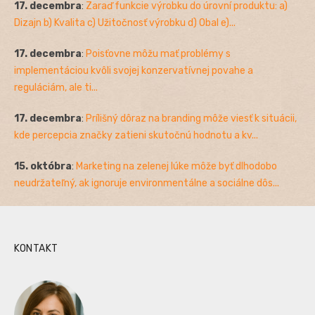
17. decembra
:
Zaraď funkcie výrobku do úrovní produktu: a)
Dizajn b) Kvalita c) Užitočnosť výrobku d) Obal e)...
17. decembra
:
Poisťovne môžu mať problémy s
implementáciou kvôli svojej konzervatívnej povahe a
reguláciám, ale ti...
17. decembra
:
Prílišný dôraz na branding môže viesť k situácii,
kde percepcia značky zatieni skutočnú hodnotu a kv...
15. októbra
:
Marketing na zelenej lúke môže byť dlhodobo
neudržateľný, ak ignoruje environmentálne a sociálne dôs...
KONTAKT