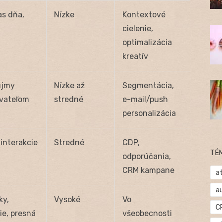
as dňa,
Nízke
Kontextové
cielenie,
optimalizácia
kreatív
ujmy
Nízke až
Segmentácia,
ívateľom
stredné
e-mail/push
personalizácia
 interakcie
Stredné
CDP,
TÉ
odporúčania,
CRM kampane
at
a
ky,
Vysoké
Vo
C
ie, presná
všeobecnosti