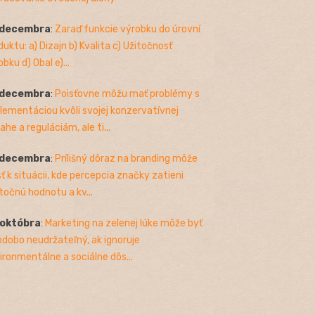
 decembra
:
Zaraď funkcie výrobku do úrovní
duktu: a) Dizajn b) Kvalita c) Užitočnosť
bku d) Obal e)...
 decembra
:
Poisťovne môžu mať problémy s
lementáciou kvôli svojej konzervatívnej
ahe a reguláciám, ale ti...
 decembra
:
Prílišný dôraz na branding môže
sť k situácii, kde percepcia značky zatieni
točnú hodnotu a kv...
 októbra
:
Marketing na zelenej lúke môže byť
odobo neudržateľný, ak ignoruje
ironmentálne a sociálne dôs...