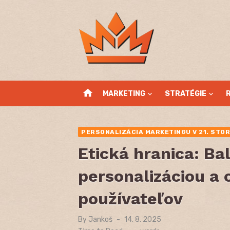
Skip
to
content
home
MARKETING
STRATÉGIE
PERSONALIZÁCIA MARKETINGU V 21. STOR
Etická hranica: Ba
personalizáciou a
používateľov
By
Jankoš
Posted
14. 8. 2025
on