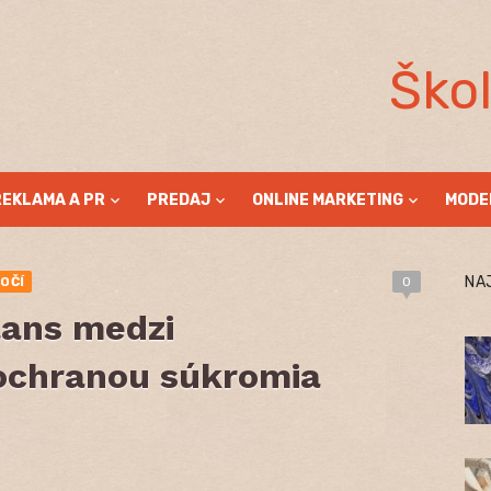
Ško
REKLAMA A PR
PREDAJ
ONLINE MARKETING
MODE
NA
OČÍ
0
lans medzi
 ochranou súkromia