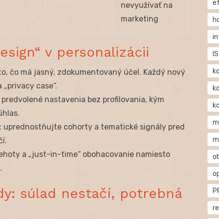
e
nevyužívať na
marketing
h
i
esign“ v personalizácii
IS
k
a to, čo má jasný, zdokumentovaný účel. Každý nový
 „privacy case“.
k
: predvolené nastavenia bez profilovania, kým
k
úhlas.
m
: uprednostňujte cohorty a tematické signály pred
m
í.
 lehoty a „just-in-time“ obohacovanie namiesto
o
.
o
dy: súlad nestačí, potrebná
P
r