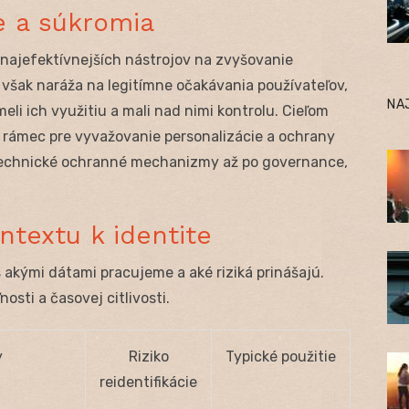
e a súkromia
 najefektívnejších nástrojov na zvyšovanie
ne však naráža na legitímne očakávania používateľov,
NA
eli ich využitiu a mali nad nimi kontrolu. Cieľom
 rámec pre vyvažovanie personalizácie a ochrany
 technické ochranné mechanizmy až po governance,
ntextu k identite
akými dátami pracujeme a aké riziká prinášajú.
osti a časovej citlivosti.
y
Riziko
Typické použitie
reidentifikácie