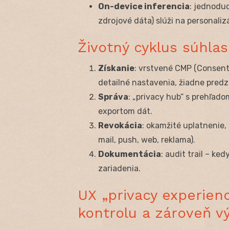
On-device inferencia
: jednoduc
zdrojové dáta) slúži na personalizá
Životný cyklus súhlas
Získanie
: vrstvené CMP (Consent
detailné nastavenia, žiadne predz
Správa
: „privacy hub“ s prehľado
exportom dát.
Revokácia
: okamžité uplatnenie,
mail, push, web, reklama).
Dokumentácia
: audit trail – ke
zariadenia.
UX „privacy experienc
kontrolu a zároveň v