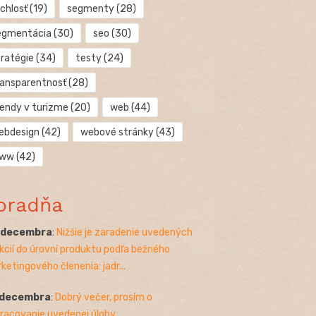
chlosť
(19)
segmenty
(28)
egmentácia
(30)
seo
(30)
tratégie
(34)
testy
(24)
ransparentnosť
(28)
rendy v turizme
(20)
web
(44)
ebdesign
(42)
webové stránky
(43)
ww
(42)
oradňa
. decembra
:
Nižšie je zaradenie uvedených
kcií do úrovní produktu podľa bežného
ketingového členenia: jadr...
 decembra
:
Dobrý večer, prosím o
racovanie uvedenej úlohy