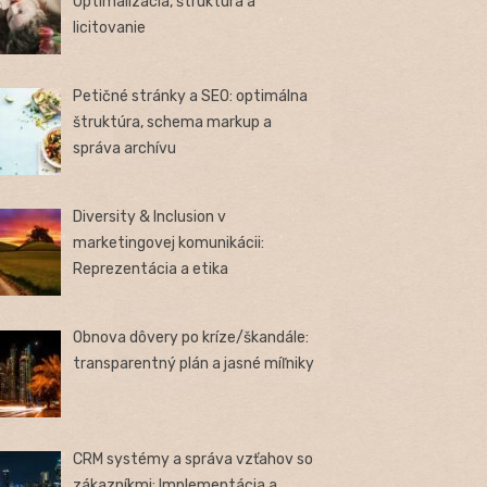
Optimalizácia, štruktúra a
licitovanie
Petičné stránky a SEO: optimálna
štruktúra, schema markup a
správa archívu
Diversity & Inclusion v
marketingovej komunikácii:
Reprezentácia a etika
Obnova dôvery po kríze/škandále:
transparentný plán a jasné míľniky
CRM systémy a správa vzťahov so
zákazníkmi: Implementácia a