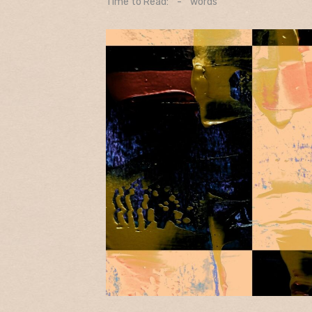
Time to Read:
-
words