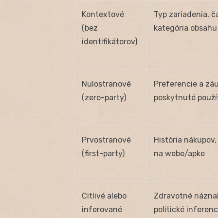
Kontextové
Typ zariadenia, č
(bez
kategória obsahu
identifikátorov)
Nulostranové
Preferencie a zá
(zero-party)
poskytnuté použ
Prvostranové
História nákupov,
(first-party)
na webe/apke
Citlivé alebo
Zdravotné názna
inferované
politické inferenc