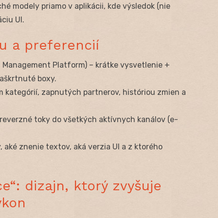
hé modely priamo v aplikácii, kde výsledok (nie
ciu UI.
u a preferencií
 Management Platform) – krátke vysvetlenie +
aškrtnuté boxy.
m kategórií, zapnutých partnerov, históriou zmien a
 reverzné toky do všetkých aktívnych kanálov (e-
dy, aké znenie textov, aká verzia UI a z ktorého
e“: dizajn, ktorý zvyšuje
ýkon