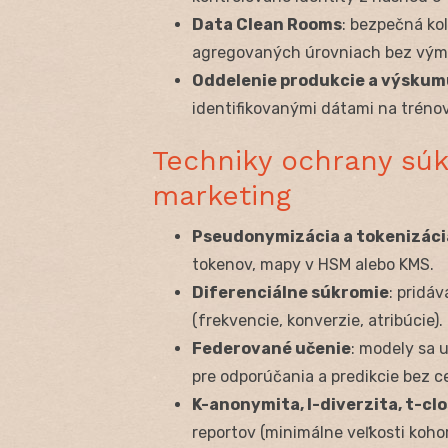
Data Clean Rooms
: bezpečná ko
agregovaných úrovniach bez výme
Oddelenie produkcie a výskum
identifikovanými dátami na tréno
Techniky ochrany sú
marketing
Pseudonymizácia a tokenizáci
tokenov, mapy v HSM alebo KMS.
Diferenciálne súkromie
: pridá
(frekvencie, konverzie, atribúcie).
Federované učenie
: modely sa 
pre odporúčania a predikcie bez 
K-anonymita, l-diverzita, t-cl
reportov (minimálne veľkosti kohor