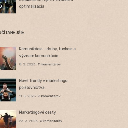
optimalizácia
JČÍTANEJŠIE
Komunikácia – druhy, funkcie a
význam komunikácie
8. 2. 2023
11 komentárov
Nové trendy v marketingu
poisťovníctva
11. 5. 2023
6 komentárov
Marketingové cesty
23. 3. 2023
6 komentárov