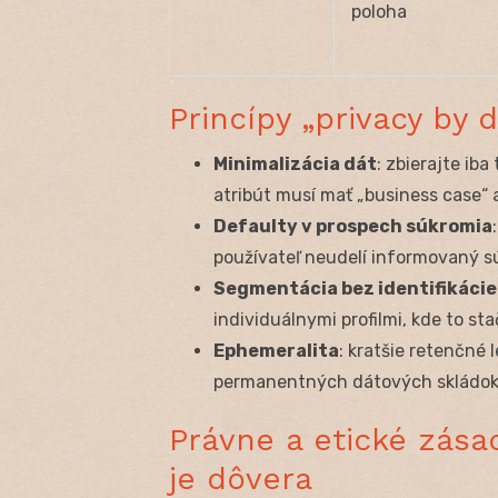
poloha
Princípy „privacy by d
Minimalizácia dát
: zbierajte ib
atribút musí mať „business case“ a
Defaulty v prospech súkromia
používateľ neudelí informovaný s
Segmentácia bez identifikácie
individuálnymi profilmi, kde to stač
Ephemeralita
: kratšie retenčné
permanentných dátových skládok
Právne a etické zása
je dôvera