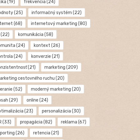
tika
(19)
frekvencia
(24)
odnoty
(25)
informačný systém
(22)
nternet
(68)
internetový marketing
(80)
(22)
komunikácia
(58)
omunita
(24)
kontext
(26)
ontrola
(24)
konverzie
(21)
onzistentnosť
(21)
marketing
(209)
arketing cestovného ruchu
(20)
eranie
(52)
moderný marketing
(20)
bsah
(29)
online
(24)
ptimalizácia
(23)
personalizácia
(30)
R
(33)
propagácia
(82)
reklama
(67)
eporting
(26)
retencia
(21)