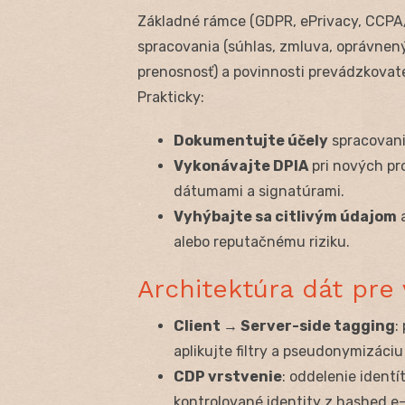
Základné rámce (GDPR, ePrivacy, CCPA/
spracovania (súhlas, zmluva, oprávnen
prenosnosť) a povinnosti prevádzkovate
Prakticky:
Dokumentujte účely
spracovani
Vykonávajte DPIA
pri nových pro
dátumami a signatúrami.
Vyhýbajte sa citlivým údajom
a
alebo reputačnému riziku.
Architektúra dát pre
Client → Server-side tagging
:
aplikujte filtry a pseudonymizáciu
CDP vrstvenie
: oddelenie identí
kontrolované identity z hashed e-m