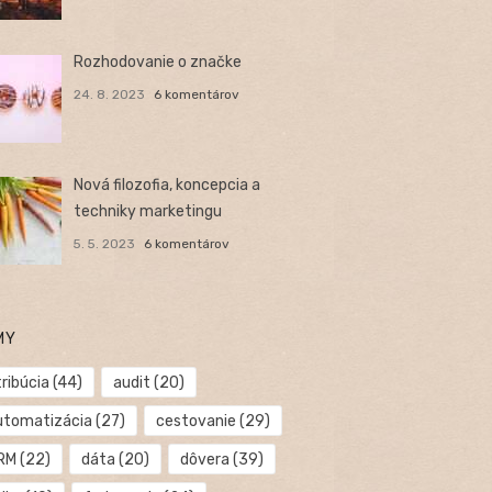
Rozhodovanie o značke
24. 8. 2023
6 komentárov
Nová filozofia, koncepcia a
techniky marketingu
5. 5. 2023
6 komentárov
MY
ribúcia
(44)
audit
(20)
utomatizácia
(27)
cestovanie
(29)
RM
(22)
dáta
(20)
dôvera
(39)