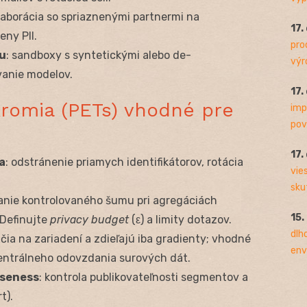
laborácia so spriaznenými partnermi na
17.
ny PII.
pro
u
: sandboxy s syntetickými alebo de-
výro
vanie modelov.
17.
kromia (PETs) vhodné pre
imp
pov
17.
a
: odstránenie priamych identifikátorov, rotácia
vie
sku
vanie kontrolovaného šumu pri agregáciách
15.
 Definujte
privacy budget
(ε) a limity dotazov.
dlh
učia na zariadení a zdieľajú iba gradienty; vhodné
env
centrálneho odovzdania surových dát.
oseness
: kontrola publikovateľnosti segmentov a
t).