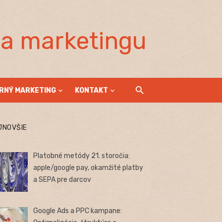
la marketingu
RNÝ MARKETING
KONTAKT
JNOVŠIE
Platobné metódy 21. storočia:
apple/google pay, okamžité platby
a SEPA pre darcov
Google Ads a PPC kampane: