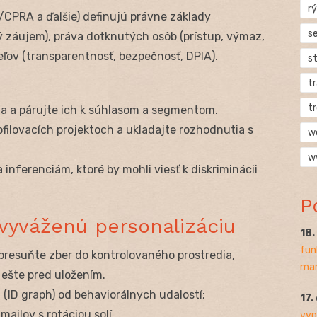
rý
CPRA a ďalšie) definujú právne základy
s
ý záujem), práva dotknutých osôb (prístup, výmaz,
ľov (transparentnosť, bezpečnosť, DPIA).
s
t
t
a a párujte ich k súhlasom a segmentom.
filovacích projektoch a ukladajte rozhodnutia s
w
w
 inferenciám, ktoré by mohli viesť k diskriminácii
P
 vyváženú personalizáciu
18
fun
 presuňte zber do kontrolovaného prostredia,
mar
 ešte pred uložením.
t (ID graph) od behaviorálnych udalostí;
17.
ailov s rotáciou solí.
vyp