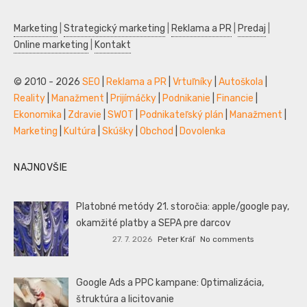
Marketing
|
Strategický marketing
|
Reklama a PR
|
Predaj
|
Online marketing
|
Kontakt
© 2010 - 2026
SEO
|
Reklama a PR
|
Vrtuľníky
|
Autoškola
|
Reality
|
Manažment
|
Prijímáčky
|
Podnikanie
|
Financie
|
Ekonomika
|
Zdravie
|
SWOT
|
Podnikateľský plán
|
Manažment
|
Marketing
|
Kultúra
|
Skúšky
|
Obchod
|
Dovolenka
NAJNOVŠIE
Platobné metódy 21. storočia: apple/google pay,
okamžité platby a SEPA pre darcov
27. 7. 2026
Peter Kráľ
No comments
Google Ads a PPC kampane: Optimalizácia,
štruktúra a licitovanie