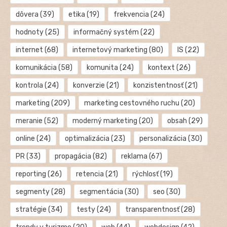
dôvera
(39)
etika
(19)
frekvencia
(24)
hodnoty
(25)
informačný systém
(22)
internet
(68)
internetový marketing
(80)
IS
(22)
komunikácia
(58)
komunita
(24)
kontext
(26)
kontrola
(24)
konverzie
(21)
konzistentnosť
(21)
marketing
(209)
marketing cestovného ruchu
(20)
meranie
(52)
moderný marketing
(20)
obsah
(29)
online
(24)
optimalizácia
(23)
personalizácia
(30)
PR
(33)
propagácia
(82)
reklama
(67)
reporting
(26)
retencia
(21)
rýchlosť
(19)
segmenty
(28)
segmentácia
(30)
seo
(30)
stratégie
(34)
testy
(24)
transparentnosť
(28)