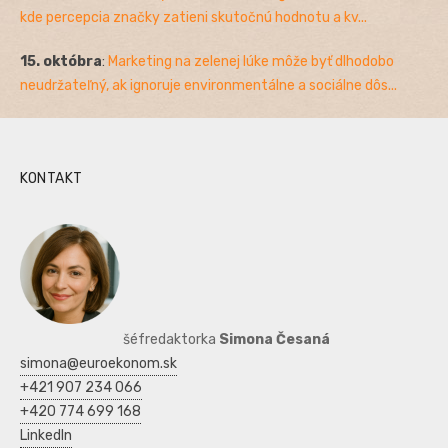
kde percepcia značky zatieni skutočnú hodnotu a kv...
15. októbra
:
Marketing na zelenej lúke môže byť dlhodobo
neudržateľný, ak ignoruje environmentálne a sociálne dôs...
KONTAKT
šéfredaktorka
Simona Česaná
simona@euroekonom.sk
+421 907 234 066
+420 774 699 168
LinkedIn