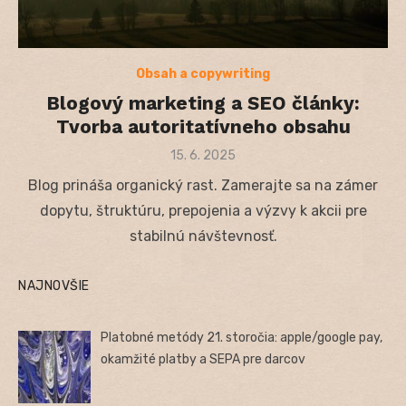
Obsah a copywriting
Blogový marketing a SEO články:
Tvorba autoritatívneho obsahu
Posted
15. 6. 2025
on
Blog prináša organický rast. Zamerajte sa na zámer
dopytu, štruktúru, prepojenia a výzvy k akcii pre
stabilnú návštevnosť.
NAJNOVŠIE
Platobné metódy 21. storočia: apple/google pay,
okamžité platby a SEPA pre darcov