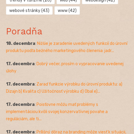
trendy v turizme
(20)
web
(44)
webdesign
(42)
webové stránky
(43)
www
(42)
Poradňa
18. decembra
:
Nižšie je zaradenie uvedených funkcií do úrovní
produktu podľa bežného marketingového členenia: jadr...
17. decembra
:
Dobrý večer, prosím o vypracovanie uvedenej
úlohy
17. decembra
:
Zaraď funkcie výrobku do úrovní produktu: a)
Dizajn b) Kvalita c) Užitočnosť výrobku d) Obal e)...
17. decembra
:
Poisťovne môžu mať problémy s
implementáciou kvôli svojej konzervatívnej povahe a
reguláciám, ale ti...
17. decembra
:
Prílišný dôraz na branding môže viesť k situácii,