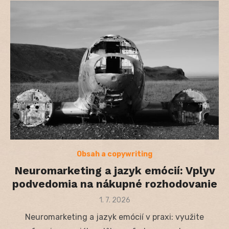
Obsah a copywriting
Neuromarketing a jazyk emócií: Vplyv
podvedomia na nákupné rozhodovanie
Posted
1. 7. 2026
on
Neuromarketing a jazyk emócií v praxi: využite