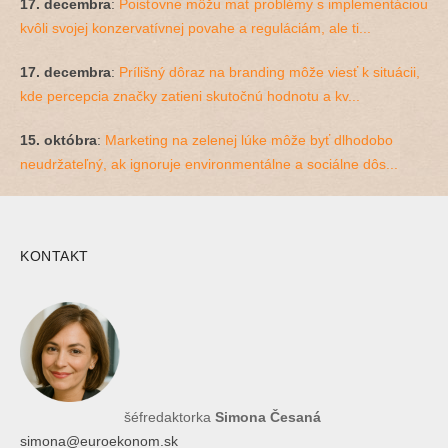
17. decembra
:
Poisťovne môžu mať problémy s implementáciou
kvôli svojej konzervatívnej povahe a reguláciám, ale ti...
17. decembra
:
Prílišný dôraz na branding môže viesť k situácii,
kde percepcia značky zatieni skutočnú hodnotu a kv...
15. októbra
:
Marketing na zelenej lúke môže byť dlhodobo
neudržateľný, ak ignoruje environmentálne a sociálne dôs...
KONTAKT
šéfredaktorka
Simona Česaná
simona@euroekonom.sk