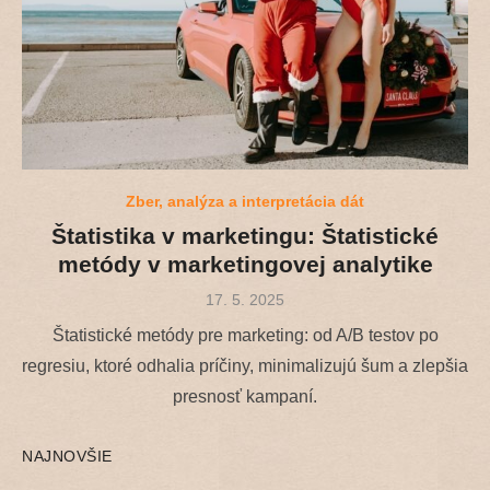
Zber, analýza a interpretácia dát
Štatistika v marketingu: Štatistické
metódy v marketingovej analytike
Posted
17. 5. 2025
on
Štatistické metódy pre marketing: od A/B testov po
regresiu, ktoré odhalia príčiny, minimalizujú šum a zlepšia
presnosť kampaní.
NAJNOVŠIE