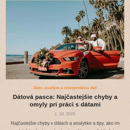
Zber, analýza a interpretácia dát
Dátová pasca: Najčastejšie chyby a
omyly pri práci s dátami
Posted
1. 10. 2025
on
Najčastejšie chyby v dátach a analytike a tipy, ako im