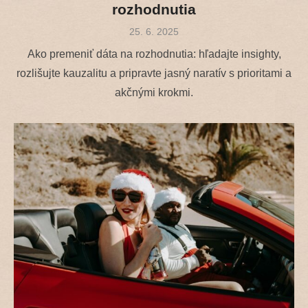
rozhodnutia
Posted
25. 6. 2025
on
Ako premeniť dáta na rozhodnutia: hľadajte insighty,
rozlišujte kauzalitu a pripravte jasný naratív s prioritami a
akčnými krokmi.