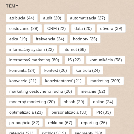
TÉMY
atribúcia
(44)
audit
(20)
automatizácia
(27)
cestovanie
(29)
CRM
(22)
dáta
(20)
dôvera
(39)
etika
(19)
frekvencia
(24)
hodnoty
(25)
informačný systém
(22)
internet
(68)
internetový marketing
(80)
IS
(22)
komunikácia
(58)
komunita
(24)
kontext
(26)
kontrola
(24)
konverzie
(21)
konzistentnosť
(21)
marketing
(209)
marketing cestovného ruchu
(20)
meranie
(52)
moderný marketing
(20)
obsah
(29)
online
(24)
optimalizácia
(23)
personalizácia
(30)
PR
(33)
propagácia
(82)
reklama
(67)
reporting
(26)
retencia
(21)
rýchlosť
(19)
segmenty
(28)