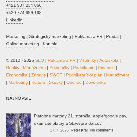
+421 907 234 066
+420 774 699 168
LinkedIn
Marketing
|
Strategický marketing
|
Reklama a PR
|
Predaj
|
Online marketing
|
Kontakt
© 2010 - 2026
SEO
|
Reklama a PR
|
Vrtuľníky
|
Autoškola
|
Reality
|
Manažment
|
Prijímáčky
|
Podnikanie
|
Financie
|
Ekonomika
|
Zdravie
|
SWOT
|
Podnikateľský plán
|
Manažment
|
Marketing
|
Kultúra
|
Skúšky
|
Obchod
|
Dovolenka
NAJNOVŠIE
Platobné metódy 21. storočia: apple/google pay,
okamžité platby a SEPA pre darcov
27. 7. 2026
Peter Kráľ
No comments