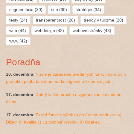
segmentácia
(30)
seo
(30)
stratégie
(34)
testy
(24)
transparentnosť
(28)
trendy v turizme
(20)
web
(44)
webdesign
(42)
webové stránky
(43)
www
(42)
Poradňa
18. decembra
:
Nižšie je zaradenie uvedených funkcií do úrovní
produktu podľa bežného marketingového členenia: jadr...
17. decembra
:
Dobrý večer, prosím o vypracovanie uvedenej
úlohy
17. decembra
:
Zaraď funkcie výrobku do úrovní produktu: a)
Dizajn b) Kvalita c) Užitočnosť výrobku d) Obal e)...