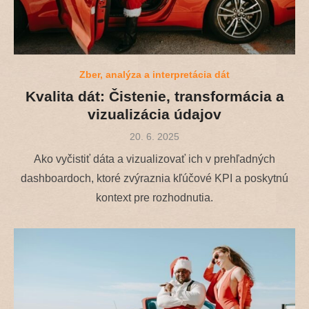
Zber, analýza a interpretácia dát
Kvalita dát: Čistenie, transformácia a
vizualizácia údajov
Posted
20. 6. 2025
on
Ako vyčistiť dáta a vizualizovať ich v prehľadných
dashboardoch, ktoré zvýraznia kľúčové KPI a poskytnú
kontext pre rozhodnutia.