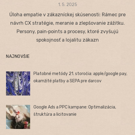
Posted
1. 5. 2025
on
Úloha empatie v zákazníckej skúsenosti: Rámec pre
návrh CX stratégie, meranie a zlepšovanie zážitku.
Persony, pain‑points a procesy, ktoré zvyšujú
spokojnosť a lojalitu zákazn
NAJNOVŠIE
Platobné metódy 21. storočia: apple/google pay,
okamžité platby a SEPA pre darcov
Google Ads a PPC kampane: Optimalizácia,
štruktúra a licitovanie