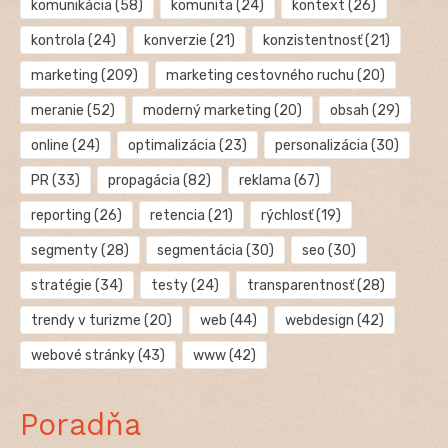
komunikácia
(58)
komunita
(24)
kontext
(26)
kontrola
(24)
konverzie
(21)
konzistentnosť
(21)
marketing
(209)
marketing cestovného ruchu
(20)
meranie
(52)
moderný marketing
(20)
obsah
(29)
online
(24)
optimalizácia
(23)
personalizácia
(30)
PR
(33)
propagácia
(82)
reklama
(67)
reporting
(26)
retencia
(21)
rýchlosť
(19)
segmenty
(28)
segmentácia
(30)
seo
(30)
stratégie
(34)
testy
(24)
transparentnosť
(28)
trendy v turizme
(20)
web
(44)
webdesign
(42)
webové stránky
(43)
www
(42)
Poradňa