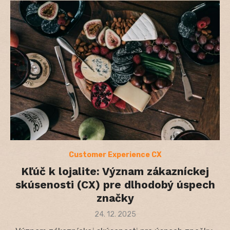
Customer Experience CX
Kľúč k lojalite: Význam zákazníckej
skúsenosti (CX) pre dlhodobý úspech
značky
Posted
24. 12. 2025
on