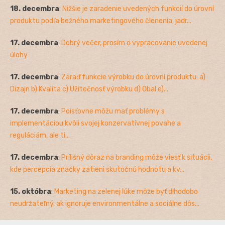
18. decembra
:
Nižšie je zaradenie uvedených funkcií do úrovní
produktu podľa bežného marketingového členenia: jadr...
17. decembra
:
Dobrý večer, prosím o vypracovanie uvedenej
úlohy
17. decembra
:
Zaraď funkcie výrobku do úrovní produktu: a)
Dizajn b) Kvalita c) Užitočnosť výrobku d) Obal e)...
17. decembra
:
Poisťovne môžu mať problémy s
implementáciou kvôli svojej konzervatívnej povahe a
reguláciám, ale ti...
17. decembra
:
Prílišný dôraz na branding môže viesť k situácii,
kde percepcia značky zatieni skutočnú hodnotu a kv...
15. októbra
:
Marketing na zelenej lúke môže byť dlhodobo
neudržateľný, ak ignoruje environmentálne a sociálne dôs...