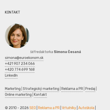
KONTAKT
šéfredaktorka
Simona Česaná
simona@euroekonom.sk
+421 907 234 066
+420 774 699 168
LinkedIn
Marketing
|
Strategický marketing
|
Reklama a PR
|
Predaj
|
Online marketing
|
Kontakt
© 2010 - 2026
SEO
|
Reklama a PR
|
Vrtuľníky
|
Autoškola
|