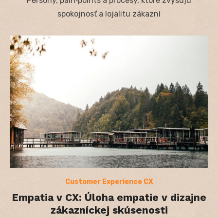
Persony, pain‑points a procesy, ktoré zvyšujú
spokojnosť a lojalitu zákazní
Customer Experience CX
Empatia v CX: Úloha empatie v dizajne
zákazníckej skúsenosti