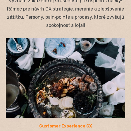
Význam zákazníckej skúsenosti pre úspech značky:
Rámec pre návrh CX stratégie, meranie a zlepšovanie
zážitku. Persony, pain‑points a procesy, ktoré zvyšujú
spokojnosť a lojali
Customer Experience CX