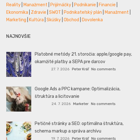
Reality
|
Manažment
|
Prijímáčky
|
Podnikanie
|
Financie
|
Ekonomika
|
Zdravie
|
SWOT
|
Podnikateľský plán
|
Manažment
|
Marketing
|
Kultúra
|
Skúšky
|
Obchod
|
Dovolenka
NAJNOVŠIE
Platobné metódy 21. storočia: apple/google pay,
okamžité platby a SEPA pre darcov
27. 7. 2026
Peter Kráľ
No comments
Google Ads a PPC kampane: Optimalizácia,
štruktúra a licitovanie
24. 7. 2026
Marketer
No comments
Petičné stránky a SEO: optimálna štruktúra,
schema markup a správa archívu
19. 7. 2026
Peter Kráľ
No comments