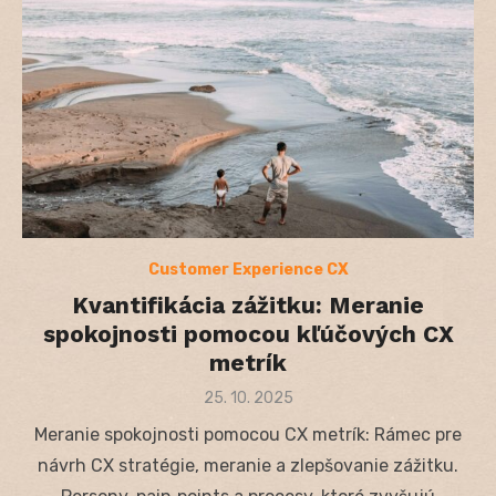
Customer Experience CX
Kvantifikácia zážitku: Meranie
spokojnosti pomocou kľúčových CX
metrík
Posted
25. 10. 2025
on
Meranie spokojnosti pomocou CX metrík: Rámec pre
návrh CX stratégie, meranie a zlepšovanie zážitku.