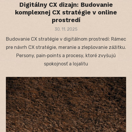
Digitálny CX dizajn: Budovanie
komplexnej CX stratégie v online
prostredí
Posted
30. 11. 2025
on
Budovanie CX stratégie v digitálnom prostredí: Rámec
pre návrh CX stratégie, meranie a zlepšovanie zážitku.
Persony, pain‑points a procesy, ktoré zvyšujú
spokojnosť a lojalitu