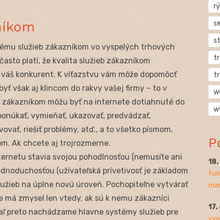
rý
níkom
s
s
ému služieb zákazníkom vo vyspelých trhových
t
často platí, že kvalita služieb zákazníkom
bo váš konkurent. K víťazstvu vám môže dopomôcť
t
yť však aj klincom do rakvy vašej firmy – to v
w
by zákazníkom môžu byť na internete dotiahnuté do
w
 ponúkať, vymieňať, ukazovať, predvádzať,
ovať, riešiť problémy, atď., a to všetko písmom,
P
m. Ak chcete aj trojrozmerne.
ernetu stavia svojou pohodlnosťou (nemusíte ani
18
ednoduchosťou (užívateľská prívetivosť je základom
fun
užieb na úplne novú úroveň. Pochopiteľne vytvárať
mar
e má zmysel len vtedy, ak sú k nemu zákazníci
17.
iaľ preto nachádzame hlavne systémy služieb pre
vyp