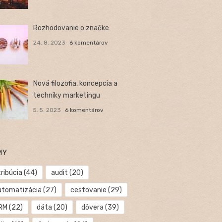
Rozhodovanie o značke
24. 8. 2023
6 komentárov
Nová filozofia, koncepcia a
techniky marketingu
5. 5. 2023
6 komentárov
MY
ribúcia
(44)
audit
(20)
utomatizácia
(27)
cestovanie
(29)
RM
(22)
dáta
(20)
dôvera
(39)