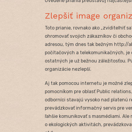
Uvedené priania predstavuj najčastejši
Zlepšiť image organi
Toto prianie, rovnako ako „zviditeľniť 
ohromovať svojich zákazníkov či obc
adresou, tým dnes tak bežným http://a
počítačových a telekomunikačných, je
ostatných je už bežnou záležitosťou. 
organizácie nezlepší.
Aj tak pomocou internetu je možné zlep
pomocníkom pre oblasť Public relations
odborníci stavajú vysoko nad platenú 
prevádzkovať informačný servis pre ve
ľahšie komunikovať s masmédiami. Ale 
o ekologických aktivitách, prevádzkova