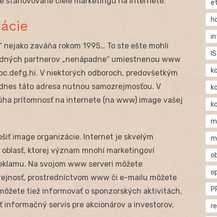
e stanovované ciele marketingu na internete.
e
h
zácie
i
sa“ nejako zaváňa rokom 1995… To ste ešte mohli
IS
hodných partnerov „nenápadne“ umiestnenou www
k
bc.defg.hi. V niektorých odboroch, predovšetkým
 dnes táto adresa nutnou samozrejmosťou. V
k
Púha prítomnosť na internete (na www) image vašej
k
m
šiť image organizácie. Internet je skvelým
m
, oblasť, ktorej význam mnohí marketingoví
o
reklamu. Na svojom www serveri môžete
o
rejnosť, prostredníctvom www či e-mailu môžete
P
môžete tiež informovať o sponzorských aktivitách,
ť informačný servis pre akcionárov a investorov,
r