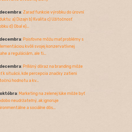
 decembra
:
Zaraď funkcie výrobku do úrovní
duktu: a) Dizajn b) Kvalita c) Užitočnosť
bku d) Obal e)...
 decembra
:
Poisťovne môžu mať problémy s
lementáciou kvôli svojej konzervatívnej
ahe a reguláciám, ale ti...
 decembra
:
Prílišný dôraz na branding môže
sť k situácii, kde percepcia značky zatieni
točnú hodnotu a kv...
 októbra
:
Marketing na zelenej lúke môže byť
odobo neudržateľný, ak ignoruje
ironmentálne a sociálne dôs...