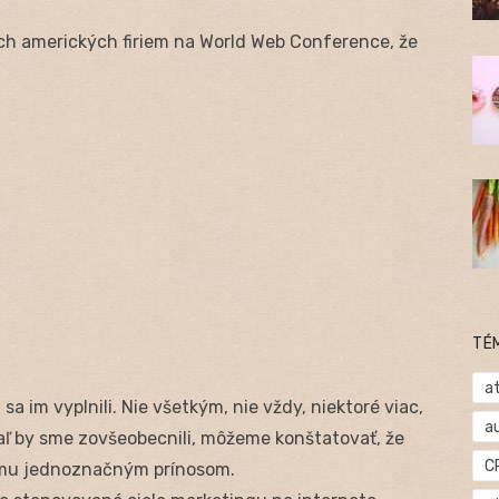
ších amerických firiem na World Web Conference, že
TÉ
at
sa im vyplnili. Nie všetkým, nie vždy, niektoré viac,
a
iaľ by sme zovšeobecnili, môžeme konštatovať, že
C
firmu jednoznačným prínosom.