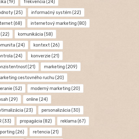
tika
(19)
frekvencia
(24)
odnoty
(25)
informačný systém
(22)
nternet
(68)
internetový marketing
(80)
(22)
komunikácia
(58)
omunita
(24)
kontext
(26)
ontrola
(24)
konverzie
(21)
onzistentnosť
(21)
marketing
(209)
arketing cestovného ruchu
(20)
eranie
(52)
moderný marketing
(20)
bsah
(29)
online
(24)
ptimalizácia
(23)
personalizácia
(30)
R
(33)
propagácia
(82)
reklama
(67)
eporting
(26)
retencia
(21)