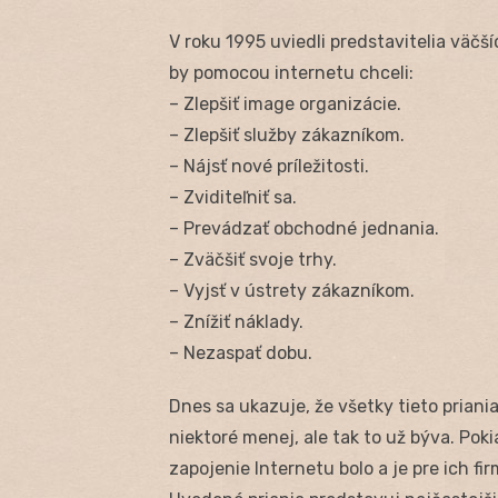
V roku 1995 uviedli predstavitelia väč
by pomocou internetu chceli:
– Zlepšiť image organizácie.
– Zlepšiť služby zákazníkom.
– Nájsť nové príležitosti.
– Zviditeľniť sa.
– Prevádzať obchodné jednania.
– Zväčšiť svoje trhy.
– Vyjsť v ústrety zákazníkom.
– Znížiť náklady.
– Nezaspať dobu.
Dnes sa ukazuje, že všetky tieto priania 
niektoré menej, ale tak to už býva. Pok
zapojenie Internetu bolo a je pre ich 