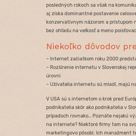
posledných rokoch sa však na komunika
aj získa dominantné postavenie celosve
konzervatívnym názorom a prístupom n
bez ohľadu na veľkosť a meno poisťovac
Niekoľko dôvodov pre
– Internet začiatkom roku 2000 predsta
– Rozšírenie internetu v Slovenskej rep
úrovni
– Užívatelia internetu sú mladí, majú 
V USA sú s internetom o krok pred Európo
podnikatelia skôr ako podnikatelia v Sl
prípadoch rovnako… Poznáte nejakú vý
na internete? Niektoré firmy tam na svo
marketingovo pôsobí. Ich manažment tot