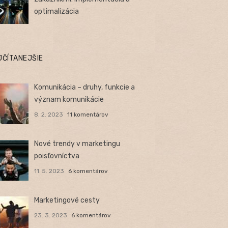
optimalizácia
JČÍTANEJŠIE
Komunikácia – druhy, funkcie a
význam komunikácie
8. 2. 2023
11 komentárov
Nové trendy v marketingu
poisťovníctva
11. 5. 2023
6 komentárov
Marketingové cesty
23. 3. 2023
6 komentárov