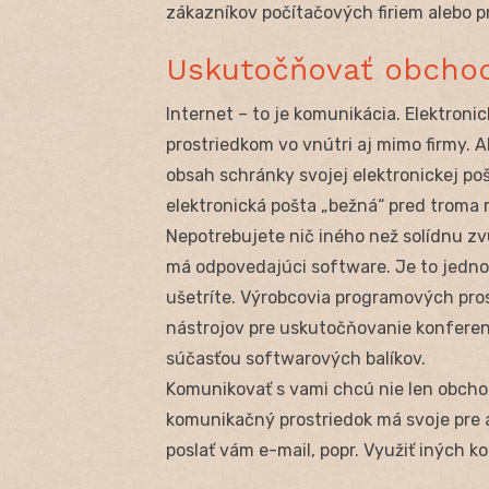
zákazníkov počítačových firiem alebo p
Uskutočňovať obchod
Internet – to je komunikácia. Elektro
prostriedkom vo vnútri aj mimo firmy. A
obsah schránky svojej elektronickej p
elektronická pošta „bežná“ pred troma r
Nepotrebujete nič iného než solídnu zvu
má odpovedajúci software. Je to jedno
ušetríte. Výrobcovia programových pro
nástrojov pre uskutočňovanie konferenc
súčasťou softwarových balíkov.
Komunikovať s vami chcú nie len obchodn
komunikačný prostriedok má svoje pre 
poslať vám e-mail, popr. Využiť iných 