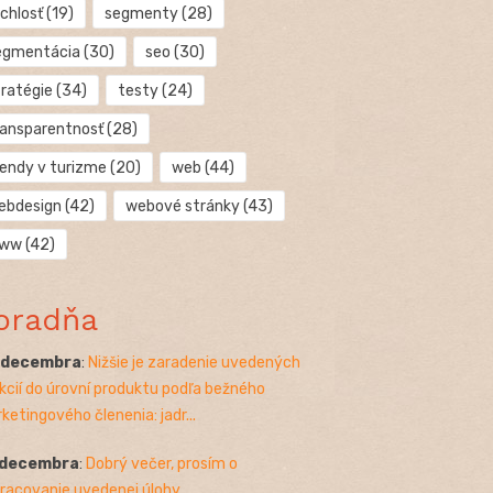
chlosť
(19)
segmenty
(28)
egmentácia
(30)
seo
(30)
tratégie
(34)
testy
(24)
ransparentnosť
(28)
rendy v turizme
(20)
web
(44)
ebdesign
(42)
webové stránky
(43)
ww
(42)
oradňa
. decembra
:
Nižšie je zaradenie uvedených
kcií do úrovní produktu podľa bežného
ketingového členenia: jadr...
 decembra
:
Dobrý večer, prosím o
racovanie uvedenej úlohy