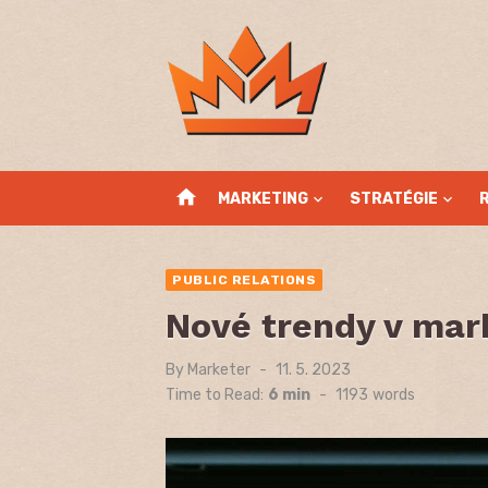
Skip
to
content
home
MARKETING
STRATÉGIE
PUBLIC RELATIONS
Nové trendy v mar
By
Marketer
Posted
11. 5. 2023
on
Time to Read:
6 min
-
1193
words