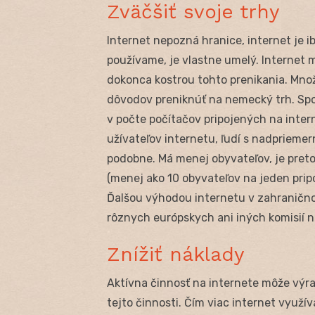
Zväčšiť svoje trhy
Internet nepozná hranice, internet je ib
používame, je vlastne umelý. Internet 
dokonca kostrou tohto prenikania. Množ
dôvodov preniknúť na nemecký trh. Spol
v počte počítačov pripojených na inte
užívateľov internetu, ľudí s nadprieme
podobne. Má menej obyvateľov, je preto 
(menej ako 10 obyvateľov na jeden prip
Ďalšou výhodou internetu v zahranično
rôznych európskych ani iných komisií
Znížiť náklady
Aktívna činnosť na internete môže výra
tejto činnosti. Čím viac internet využí