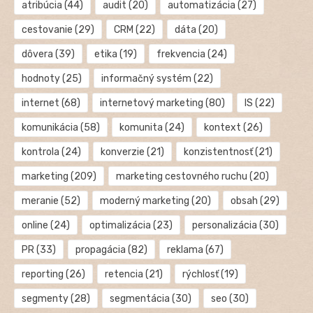
atribúcia
(44)
audit
(20)
automatizácia
(27)
cestovanie
(29)
CRM
(22)
dáta
(20)
dôvera
(39)
etika
(19)
frekvencia
(24)
hodnoty
(25)
informačný systém
(22)
internet
(68)
internetový marketing
(80)
IS
(22)
komunikácia
(58)
komunita
(24)
kontext
(26)
kontrola
(24)
konverzie
(21)
konzistentnosť
(21)
marketing
(209)
marketing cestovného ruchu
(20)
meranie
(52)
moderný marketing
(20)
obsah
(29)
online
(24)
optimalizácia
(23)
personalizácia
(30)
PR
(33)
propagácia
(82)
reklama
(67)
reporting
(26)
retencia
(21)
rýchlosť
(19)
segmenty
(28)
segmentácia
(30)
seo
(30)