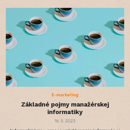
E-marketing
Základné pojmy manažérskej
informatiky
Posted
16. 5. 2023
on