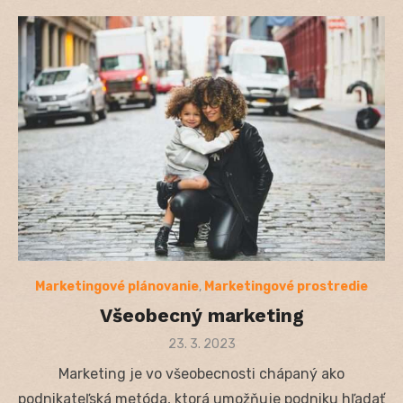
Marketingové plánovanie
,
Marketingové prostredie
Všeobecný marketing
Posted
23. 3. 2023
on
Marketing je vo všeobecnosti chápaný ako
podnikateľská metóda, ktorá umožňuje podniku hľadať