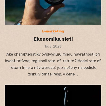
E-marketing
Ekonomika sietí
Posted
16. 3. 2023
on
Aké charakteristiky ovplyvňujú mieru návratnosti pri
kvantitatívnej regulácii rate-of-return? Model rate of
return (miera návratnosti) je založený na podiele
zisku v tarife, resp. v cene …