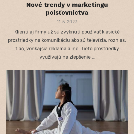
Nové trendy v marketingu
poisťovníctva
Posted
11. 5. 2023
on
Klienti aj firmy už sú zvyknutí používať klasické
prostriedky na komunikáciu ako sú televízia, rozhlas,
tlač, vonkajšia reklama a iné. Tieto prostriedky
využívajú na zlepšenie …