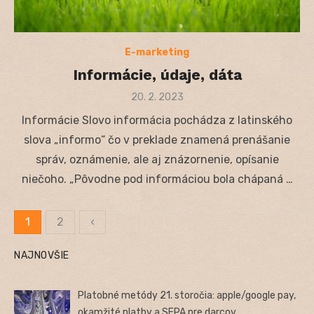
E-marketing
Informácie, údaje, dáta
Posted
20. 2. 2023
on
Informácie Slovo informácia pochádza z latinského
slova „informo“ čo v preklade znamená prenášanie
správ, oznámenie, ale aj znázornenie, opísanie
niečoho. „Pôvodne pod informáciou bola chápaná …
1
2
‹
Stránkovanie
NAJNOVŠIE
príspevkov
Platobné metódy 21. storočia: apple/google pay,
okamžité platby a SEPA pre darcov