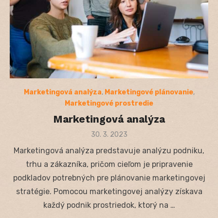
Marketingová analýza
,
Marketingové plánovanie
,
Marketingové prostredie
Marketingová analýza
Posted
30. 3. 2023
on
Marketingová analýza predstavuje analýzu podniku,
trhu a zákazníka, pričom cieľom je pripravenie
podkladov potrebných pre plánovanie marketingovej
stratégie. Pomocou marketingovej analýzy získava
každý podnik prostriedok, ktorý na …