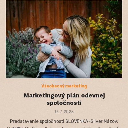
Všeobecný marketing
Marketingový plán odevnej
spoločnosti
Posted
17. 7. 2023
on
Predstavenie spoločnosti SLOVENKA-Silver Názov: