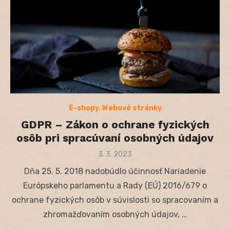
E-shopy
,
Webové stránky
GDPR – Zákon o ochrane fyzických
osôb pri spracúvaní osobných údajov
Posted
3. 3. 2023
on
Dňa 25. 5. 2018 nadobúdlo účinnosť Nariadenie
Európskeho parlamentu a Rady (EÚ) 2016/679 o
ochrane fyzických osôb v súvislosti so spracovaním a
zhromažďovaním osobných údajov, …