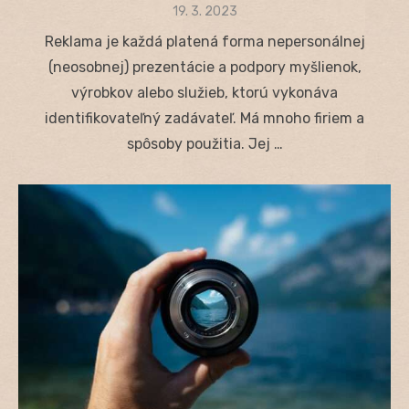
Posted
19. 3. 2023
on
Reklama je každá platená forma nepersonálnej
(neosobnej) prezentácie a podpory myšlienok,
výrobkov alebo služieb, ktorú vykonáva
identifikovateľný zadávateľ. Má mnoho firiem a
spôsoby použitia. Jej …