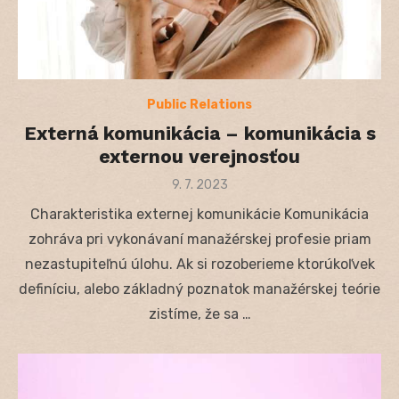
Public Relations
Externá komunikácia – komunikácia s
externou verejnosťou
Posted
9. 7. 2023
on
Charakteristika externej komunikácie Komunikácia
zohráva pri vykonávaní manažérskej profesie priam
nezastupiteľnú úlohu. Ak si rozoberieme ktorúkoľvek
definíciu, alebo základný poznatok manažérskej teórie
zistíme, že sa …