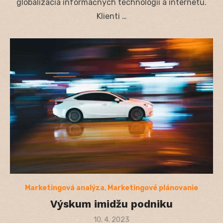
globalizácia informačných technológií a internetu.
Klienti …
Marketingová analýza
,
Marketingové plánovanie
Výskum imidžu podniku
Posted
10. 4. 2023