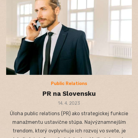
Public Relations
PR na Slovensku
Posted
14. 4. 2023
on
Úloha public relations (PR) ako strategickej funkcie
manažmentu ustavične stúpa. Najvýznamnejším
trendom, ktorý ovplyvňuje ich rozvoj vo svete, je