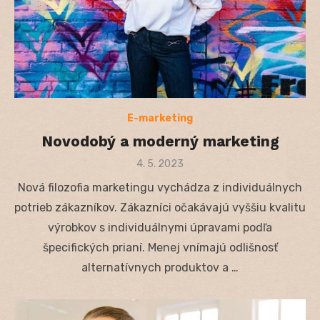
E-marketing
Novodobý a moderný marketing
Posted
4. 5. 2023
on
Nová filozofia marketingu vychádza z individuálnych
potrieb zákazníkov. Zákazníci očakávajú vyššiu kvalitu
výrobkov s individuálnymi úpravami podľa
špecifických prianí. Menej vnímajú odlišnosť
alternatívnych produktov a …