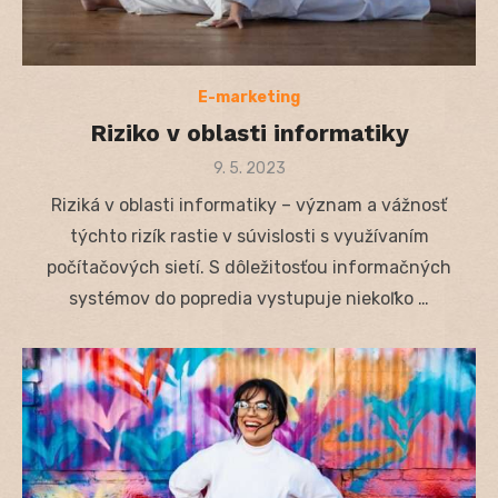
E-marketing
Riziko v oblasti informatiky
Posted
9. 5. 2023
on
Riziká v oblasti informatiky – význam a vážnosť
týchto rizík rastie v súvislosti s využívaním
počítačových sietí. S dôležitosťou informačných
systémov do popredia vystupuje niekoľko …