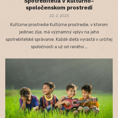
Spotrebitelia v kultúrno-
spoločenskom prostredí
Posted
22. 2. 2023
on
Kultúrne prostredie Kultúrne prostredie, v ktorom
jedinec žije, má významný vplyv na jeho
spotrebiteľské správanie. Každé dieťa vyrastá v určitej
spoločnosti a už od raného …