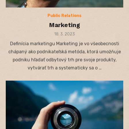
Public Relations
Marketing
Posted
18. 3. 2023
on
Definícia marketingu Marketing je vo všeobecnosti
chápaný ako podnikateľská metóda, ktorá umožňuje
podniku hľadať odbytový trh pre svoje produkty,
vytvárať trh a systematicky sa o …