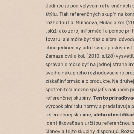
Jedinec je pod vplyvom referenčných 
štýlu. Tlak referenčných skupín na ko
rozhodnutia. Mulačová, Mulač a kol. (2
„slúži ako zdroj informácií a pomoc pri
tovaru, ale môže byť tiež cieľom, dôvo
chce jedinec vyjadriť svoju príslušnosť 
Zamazalová a kol. (2010, s.128) vysvetľ
správanie môže byť na jednej strane
i
svojho nákupného rozhodovacieho proce
získať informácie o produkte. Na druhe
spotrebiteľa možno spájať s nákupom p
referenčnej skupiny.
Tento priraďova
výrobok plní rolu normy a predstavuje p
referenčnej skupine,
alebo identifika
identifikovať sa s určitou referenčnou
členovia tejto skupiny disponujú. Roz