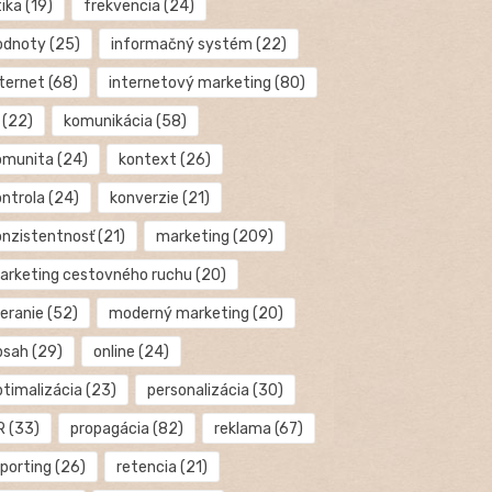
tika
(19)
frekvencia
(24)
odnoty
(25)
informačný systém
(22)
nternet
(68)
internetový marketing
(80)
(22)
komunikácia
(58)
omunita
(24)
kontext
(26)
ontrola
(24)
konverzie
(21)
onzistentnosť
(21)
marketing
(209)
arketing cestovného ruchu
(20)
eranie
(52)
moderný marketing
(20)
bsah
(29)
online
(24)
ptimalizácia
(23)
personalizácia
(30)
R
(33)
propagácia
(82)
reklama
(67)
eporting
(26)
retencia
(21)