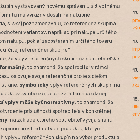
skupín vystavovaný novému správaniu a životnému
17.
nformitu má výrazný dosah na nákupné
pro
013, s.232) poznamenávajú, že referenčná skupina
výro
 hodnotení variantov, napríklad pri nákupe určitého
dom nákupu, pokiaľ zaobstaraním určitého tovaru
17.
imp
k určitej referenčnej skupine.“
pov
uje, že vplyv referenčných skupín na spotrebiteľské
nformačný
, to znamená, že spotrebiteľ v rámci
17.
su oslovuje svoje referenčné okolie s cieľom
vie
j strane,
symbolický
vplyv referenčných skupín na
sku
roduktov symbolizujúcich zaradenie do danej
15.
cí vplyv môže byť normatívny
, to znamená, že
dlh
otvrdenie príslušnosti spotrebiteľa v konkrétnej
env
čný
, na základe ktorého spotrebiteľ vyvíja snahu
 skupinou prostredníctvom produktu, ktorým
sah vplyvu referenčných skupín na výber produktu a