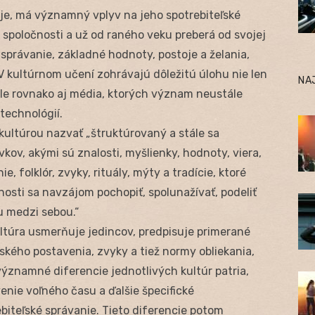
žije, má významný vplyv na jeho spotrebiteľské
j spoločnosti a už od raného veku preberá od svojej
 správanie, základné hodnoty, postoje a želania,
 kultúrnom učení zohrávajú dôležitú úlohu nie len
NA
 ale rovnako aj média, ktorých význam neustále
technológií.
 kultúrou nazvať „štruktúrovaný a stále sa
kov, akými sú znalosti, myšlienky, hodnoty, viera,
, folklór, zvyky, rituály, mýty a tradície, ktoré
sti sa navzájom pochopiť, spolunažívať, podeliť
u medzi sebou.“
kultúra usmerňuje jedincov, predpisuje primerané
ského postavenia, zvyky a tiež normy obliekania,
významné diferencie jednotlivých kultúr patria,
enie voľného času a ďalšie špecifické
ebiteľské správanie. Tieto diferencie potom