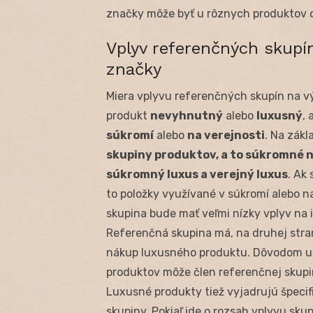
značky môže byť u rôznych produktov o
Vplyv referenčných skupí
značky
Miera vplyvu referenčných skupín na vý
produkt
nevyhnutný
alebo
luxusný
,
súkromí
alebo
na verejnosti
. Na zák
skupiny produktov, a to súkromné 
súkromný luxus a verejný luxus
. Ak
to položky využívané v súkromí alebo na
skupina bude mať veľmi nízky vplyv na 
Referenčná skupina má, na druhej strane
nákup luxusného produktu. Dôvodom u
produktov môže člen referenčnej skupin
Luxusné produkty tiež vyjadrujú špecif
skupiny. Pokiaľ ide o rozsah vplyvu sk