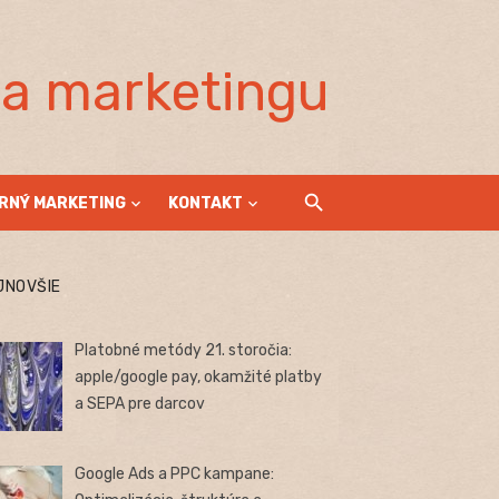
la marketingu
RNÝ MARKETING
KONTAKT
JNOVŠIE
Platobné metódy 21. storočia:
apple/google pay, okamžité platby
a SEPA pre darcov
Google Ads a PPC kampane: