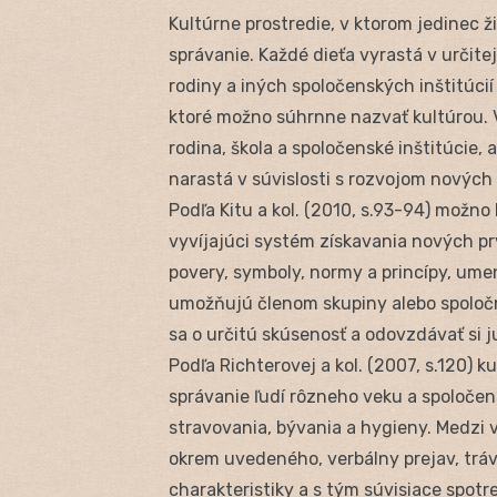
Kultúrne prostredie, v ktorom jedinec 
správanie. Každé dieťa vyrastá v určite
rodiny a iných spoločenských inštitúcií
ktoré možno súhrnne nazvať kultúrou. V
rodina, škola a spoločenské inštitúcie,
narastá v súvislosti s rozvojom nových 
Podľa Kitu a kol. (2010, s.93-94) možno
vyvíjajúci systém získavania nových prv
povery, symboly, normy a princípy, umenie
umožňujú členom skupiny alebo spoločno
sa o určitú skúsenosť a odovzdávať si j
Podľa Richterovej a kol. (2007, s.120) 
správanie ľudí rôzneho veku a spoločen
stravovania, bývania a hygieny. Medzi 
okrem uvedeného, verbálny prejav, tráv
charakteristiky a s tým súvisiace spotr