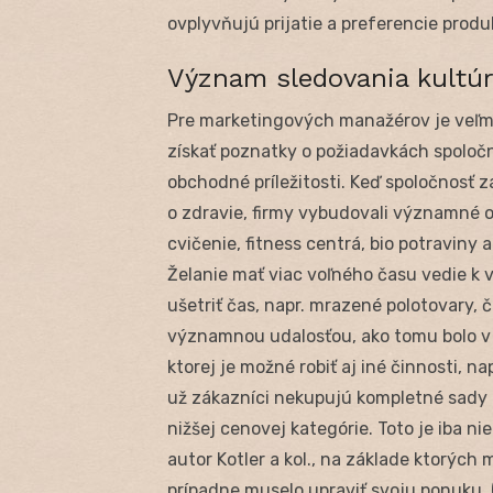
ovplyvňujú prijatie a preferencie produ
Význam sledovania kultú
Pre marketingových manažérov je veľmi
získať poznatky o požiadavkách spoločn
obchodné príležitosti. Keď spoločnosť 
o zdravie, firmy vybudovali významné o
cvičenie, fitness centrá, bio potraviny
Želanie mať viac voľného času vedie k
ušetriť čas, napr. mrazené polotovary, č
významnou udalosťou, ako tomu bolo v m
ktorej je možné robiť aj iné činnosti, n
už zákazníci nekupujú kompletné sady ri
nižšej cenovej kategórie. Toto je iba ni
autor Kotler a kol., na základe ktorých 
prípadne muselo upraviť svoju ponuku. (