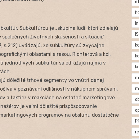
e
h
i
kultúr. Subkultúrou je „skupina ľudí, ktorí zdieľajú
IS
spoločných životných skúseností a situácií.“
k
007, s.212) uvádzajú, že subkultúry sú zvyčajne
rafickými oblasťami a rasou. Richterová a kol.
k
ti jednotlivých subkultúr sa odrážajú najmä v
k
tách.
m
ú dôležité trhové segmenty vo vnútri danej
m
očíva v poznávaní odlišností v nákupnom správaní,
tov a taktiež v reakciách na ostatné marketingové
o
nažérov je veľmi dôležité prispôsobovanie
o
h marketingových programov na obsluhu dostatočne
P
r