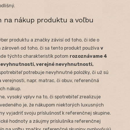
dlišný.
n na nákup produktu a voľbu
ber produktu a značky závisí od toho, či ide o
 a zároveň od toho, či sa tento produkt používa
v
lade týchto charakteristík potom
rozoznávame 4
nevyhnutnosti, verejné nevyhnutnosti,
 spotrebiteľ potrebuje nevyhnutné položky, či už sú
 verejnosti, napr. matrac, či obuv, referenčná
ich nákup.
, vysoký vplyv na to, či spotrebiteľ zrealizuje
vedeného je, že nákupom niektorých luxusných
y vyjadriť svoju príslušnosť k referenčnej skupine.
ické hodnoty a záujmy príslušníka referenčnej
upín na voľbu značky, referenčné skupiny ovplyvňujú