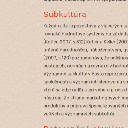
Subkultúra
Každá kultúra pozostáva z viacerých sub
rovnaké hodnotové systémy na základe 
(Kotler, 2007, s.312) Kotler a Keller (2
určené národnosťou, náboženstvom, geog
(2007, s.120) poznamenáva, že odlišnos
postojoch, normách a rovnako v hodno
Významné subkultúry často reprezentuj
spoločnosti a význam ich sledovania sp
ktoré sa odzrkadľujú pri výbere produk
nástroje. Zo strany marketingových ma
produktov a príprava špecializovanýc
veľkých a významných subkultúr.