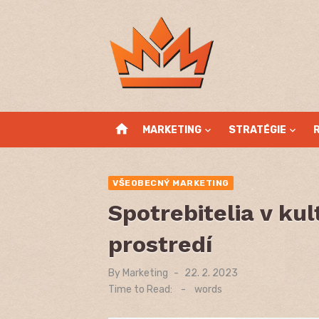
Skip
to
content
home
MARKETING
STRATÉGIE
VŠEOBECNÝ MARKETING
Spotrebitelia v k
prostredí
By
Marketing
Posted
22. 2. 2023
on
Time to Read:
-
words