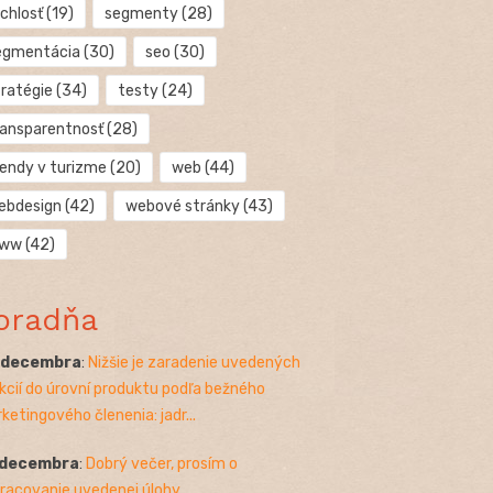
chlosť
(19)
segmenty
(28)
egmentácia
(30)
seo
(30)
tratégie
(34)
testy
(24)
ransparentnosť
(28)
rendy v turizme
(20)
web
(44)
ebdesign
(42)
webové stránky
(43)
ww
(42)
oradňa
. decembra
:
Nižšie je zaradenie uvedených
kcií do úrovní produktu podľa bežného
ketingového členenia: jadr...
 decembra
:
Dobrý večer, prosím o
racovanie uvedenej úlohy