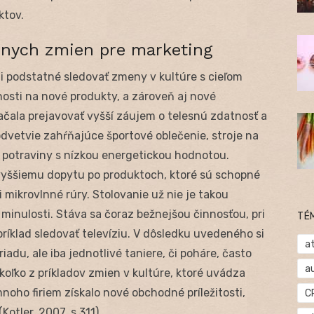
ktov.
rnych zmien pre marketing
 podstatné sledovať zmeny v kultúre s cieľom
osti na nové produkty, a zároveň aj nové
začala prejavovať vyšší záujem o telesnú zdatnosť a
dvetvie zahŕňajúce športové oblečenie, stroje na
 a potraviny s nízkou energetickou hodnotou.
 vyššiemu dopytu po produktoch, ktoré sú schopné
i mikrovlnné rúry. Stolovanie už nie je takou
inulosti. Stáva sa čoraz bežnejšou činnosťou, pri
TÉ
apríklad sledovať televíziu. V dôsledku uvedeného si
at
adu, ale iba jednotlivé taniere, či poháre, často
a
ekoľko z príkladov zmien v kultúre, ktoré uvádza
mnoho firiem získalo nové obchodné príležitosti,
C
Kotler, 2007, s.311)