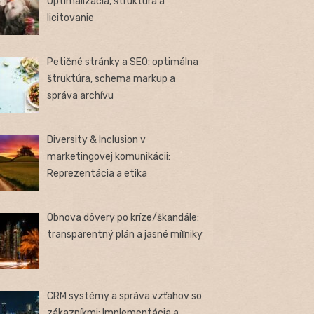
Optimalizácia, štruktúra a
licitovanie
Petičné stránky a SEO: optimálna
štruktúra, schema markup a
správa archívu
Diversity & Inclusion v
marketingovej komunikácii:
Reprezentácia a etika
Obnova dôvery po kríze/škandále:
transparentný plán a jasné míľniky
CRM systémy a správa vzťahov so
zákazníkmi: Implementácia a