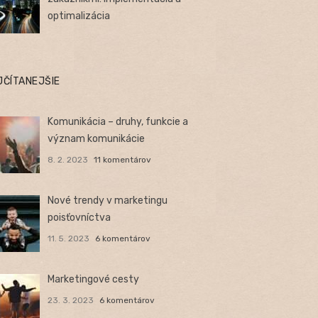
optimalizácia
JČÍTANEJŠIE
Komunikácia – druhy, funkcie a
význam komunikácie
8. 2. 2023
11 komentárov
Nové trendy v marketingu
poisťovníctva
11. 5. 2023
6 komentárov
Marketingové cesty
23. 3. 2023
6 komentárov