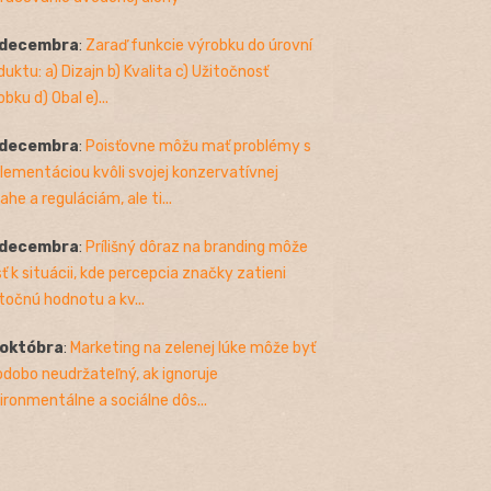
 decembra
:
Zaraď funkcie výrobku do úrovní
duktu: a) Dizajn b) Kvalita c) Užitočnosť
bku d) Obal e)...
 decembra
:
Poisťovne môžu mať problémy s
lementáciou kvôli svojej konzervatívnej
ahe a reguláciám, ale ti...
 decembra
:
Prílišný dôraz na branding môže
sť k situácii, kde percepcia značky zatieni
točnú hodnotu a kv...
 októbra
:
Marketing na zelenej lúke môže byť
odobo neudržateľný, ak ignoruje
ironmentálne a sociálne dôs...