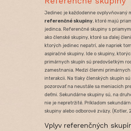
Referenčné skupiny
Jedinec je každodenne ovplyvňovaný 
referenčné skupiny
, ktoré majú pri
jedinca. Referenčné skupiny s priamy
ako členské skupiny, ktoré sa ďalej čle
ktorých jedinec nepatrí, ale napriek t
aspiračné skupiny. Ide o skupiny, ktorý
primárnych skupín sú predovšetkým rodi
zamestnania. Medzi členmi primárnych
interakcii. Na tlaky členských skupín 
pozorovať na neustále sa meniacich p
deťmi. Sekundárne skupiny sú, na druhe
nie je nepretržité. Príkladom sekundár
skupiny alebo odborové zväzy. (Kotler, 
Vplyv referenčných skupí