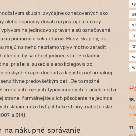
rý
množstvom skupín, zvyčajne označovaných ako
s
amy alebo nepriamy dosah na postoje a názory
s
m vplyvom na jedincovo správanie sú označované
t
nia na primárne a sekundárne. Medzi skupiny, do
t
omu majú na neho nepriamo vplyv možno zaradiť
ch členom by sa chcel jedinec stať. Príkladmi
w
na, priatelia, susedia alebo kolegovia zo
w
 členských skupín dochádza k častej neformálnej
sú senzitívne predovšetkým deti. Je to možné
P
referenciách rôznych typov módnych hračiek medzi
j strane, formálnejšie a ich pôsobenie na jedinca
18
nych skupín môžu byť politické strany, náboženské
fun
mar
2007, s.314)
17.
n na nákupné správanie
vyp