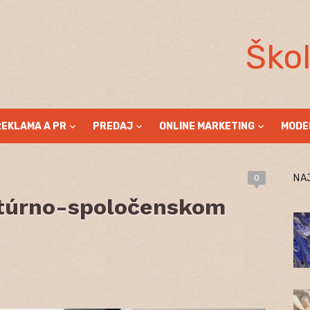
Ško
REKLAMA A PR
PREDAJ
ONLINE MARKETING
MODE
NA
0
ultúrno-spoločenskom