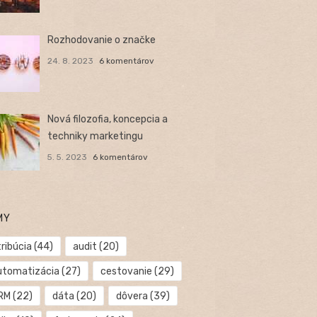
Rozhodovanie o značke
24. 8. 2023
6 komentárov
Nová filozofia, koncepcia a
techniky marketingu
5. 5. 2023
6 komentárov
MY
ribúcia
(44)
audit
(20)
utomatizácia
(27)
cestovanie
(29)
RM
(22)
dáta
(20)
dôvera
(39)