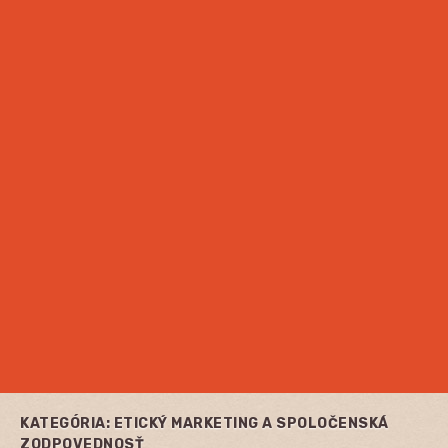
KATEGÓRIA:
ETICKÝ MARKETING A SPOLOČENSKÁ
ZODPOVEDNOSŤ