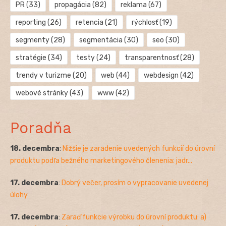
PR
(33)
propagácia
(82)
reklama
(67)
reporting
(26)
retencia
(21)
rýchlosť
(19)
segmenty
(28)
segmentácia
(30)
seo
(30)
stratégie
(34)
testy
(24)
transparentnosť
(28)
trendy v turizme
(20)
web
(44)
webdesign
(42)
webové stránky
(43)
www
(42)
Poradňa
18. decembra
:
Nižšie je zaradenie uvedených funkcií do úrovní
produktu podľa bežného marketingového členenia: jadr...
17. decembra
:
Dobrý večer, prosím o vypracovanie uvedenej
úlohy
17. decembra
:
Zaraď funkcie výrobku do úrovní produktu: a)