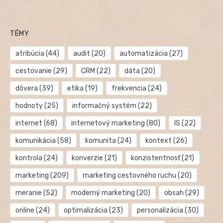
TÉMY
atribúcia
(44)
audit
(20)
automatizácia
(27)
cestovanie
(29)
CRM
(22)
dáta
(20)
dôvera
(39)
etika
(19)
frekvencia
(24)
hodnoty
(25)
informačný systém
(22)
internet
(68)
internetový marketing
(80)
IS
(22)
komunikácia
(58)
komunita
(24)
kontext
(26)
kontrola
(24)
konverzie
(21)
konzistentnosť
(21)
marketing
(209)
marketing cestovného ruchu
(20)
meranie
(52)
moderný marketing
(20)
obsah
(29)
online
(24)
optimalizácia
(23)
personalizácia
(30)