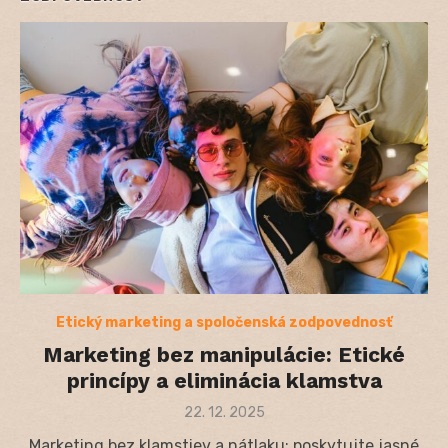
Etický marketing a spoločenská zodpovednosť
Marketing bez manipulácie: Etické
princípy a eliminácia klamstva
Posted
22. 12. 2025
on
Marketing bez klamstiev a nátlaku: poskytujte jasné