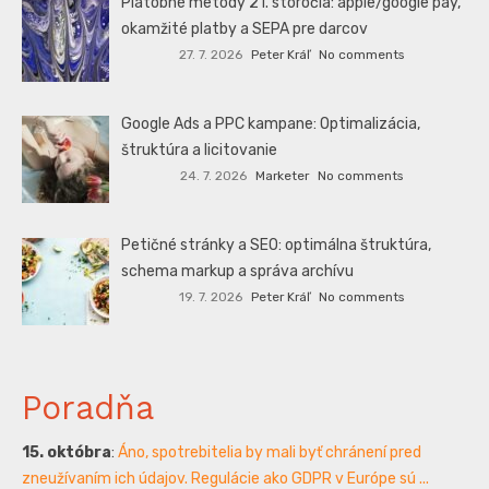
Platobné metódy 21. storočia: apple/google pay,
okamžité platby a SEPA pre darcov
27. 7. 2026
Peter Kráľ
No comments
Google Ads a PPC kampane: Optimalizácia,
štruktúra a licitovanie
24. 7. 2026
Marketer
No comments
Petičné stránky a SEO: optimálna štruktúra,
schema markup a správa archívu
19. 7. 2026
Peter Kráľ
No comments
Poradňa
15. októbra
:
Áno, spotrebitelia by mali byť chránení pred
zneužívaním ich údajov. Regulácie ako GDPR v Európe sú ...