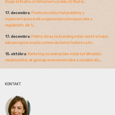
Dizajn b) Kvalita c) Užitočnosť výrobku d) Obal e)...
17. decembra
:
Poisťovne môžu mať problémy s
implementáciou kvôli svojej konzervatívnej povahe a
reguláciám, ale ti...
17. decembra
:
Prílišný dôraz na branding môže viesť k situácii,
kde percepcia značky zatieni skutočnú hodnotu a kv...
15. októbra
:
Marketing na zelenej lúke môže byť dlhodobo
neudržateľný, ak ignoruje environmentálne a sociálne dôs...
KONTAKT