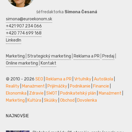
šéfredaktorka
Simona Česaná
simona@euroekonom.sk
+421 907 234 066
+420 774 699 168
LinkedIn
Marketing
|
Strategický marketing
|
Reklama a PR
|
Predaj
|
Online marketing
|
Kontakt
© 2010 - 2026
SEO
|
Reklama a PR
|
Vrtuľníky
|
Autoškola
|
Reality
|
Manažment
|
Prijímáčky
|
Podnikanie
|
Financie
|
Ekonomika
|
Zdravie
|
SWOT
|
Podnikateľský plán
|
Manažment
|
Marketing
|
Kultúra
|
Skúšky
|
Obchod
|
Dovolenka
NAJNOVŠIE