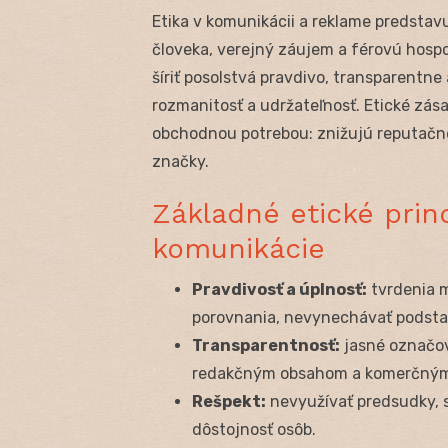
Etika v komunikácii a reklame predstav
človeka, verejný záujem a férovú hospo
šíriť posolstvá pravdivo, transparentne
rozmanitosť a udržateľnosť. Etické zá
obchodnou potrebou: znižujú reputačné
značky.
Základné etické prin
komunikácie
Pravdivosť a úplnosť:
tvrdenia m
porovnania, nevynechávať podsta
Transparentnosť:
jasné označov
redakčným obsahom a komerčným
Rešpekt:
nevyužívať predsudky, s
dôstojnosť osôb.