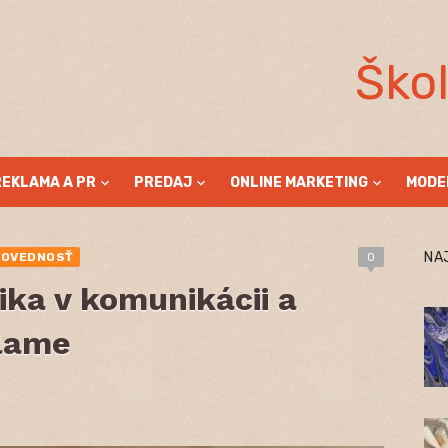
Ško
REKLAMA A PR
PREDAJ
ONLINE MARKETING
MODE
NA
POVEDNOSŤ
0
tika v komunikácii a
klame