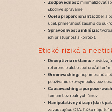
Zodpovednosť:
minimalizovať sp
škodlivé správanie.
Účel a proporcionalita:
zber a p
účel; primeranosť zásahu do súkr
Spravodlivosť a inklúzia:
tvorba
ich prístupnosť a kontext.
Etické riziká a neeti
Deceptívna reklama:
zavádzajúc
referencie alebo „before/after“ m
Greenwashing:
neprimerané ale
používanie eko-symbolov bez obs
Causewashing a purpose-wash
témam bez reálnych činov.
Manipulatívny dizajn (dark pat
zavádzajúce CTA, ťažko nájditeľn