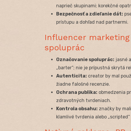
naprieč skupinami; korekčné opatr
Bezpečnosť a zdieľanie dát:
pse
prístupu a dohľad nad partnermi.
Influencer marketing
spoluprác
Označovanie spoluprác:
jasné a
„barter“; nie je prípustná skrytá r
Autenticita:
creator by mal pou
žiadne falošné recenzie.
Ochrana publika:
obmedzenia pri
zdravotných tvrdeniach.
Kontrola obsahu:
značky by mali
klamlivé tvrdenia alebo „scripted“