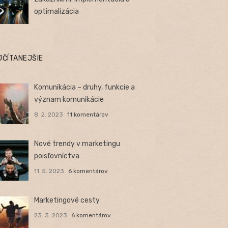
optimalizácia
JČÍTANEJŠIE
Komunikácia – druhy, funkcie a
význam komunikácie
8. 2. 2023
11 komentárov
Nové trendy v marketingu
poisťovníctva
11. 5. 2023
6 komentárov
Marketingové cesty
23. 3. 2023
6 komentárov