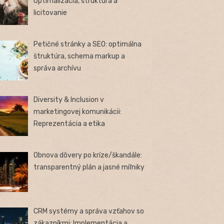
Optimalizácia, štruktúra a
licitovanie
Petičné stránky a SEO: optimálna
štruktúra, schema markup a
správa archívu
Diversity & Inclusion v
marketingovej komunikácii:
Reprezentácia a etika
Obnova dôvery po kríze/škandále:
transparentný plán a jasné míľniky
CRM systémy a správa vzťahov so
zákazníkmi: Implementácia a