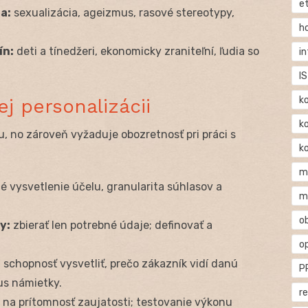
e
a:
sexualizácia, ageizmus, rasové stereotypy,
h
ín:
deti a tínedžeri, ekonomicky zraniteľní, ľudia so
i
IS
k
ej personalizácii
k
u, no zároveň vyžaduje obozretnosť pri práci s
k
m
é vysvetlenie účelu, granularita súhlasov a
m
o
y:
zbierať len potrebné údaje; definovať a
o
:
schopnosť vysvetliť, prečo zákazník vidí danú
P
s námietky.
r
 na prítomnosť zaujatosti; testovanie výkonu