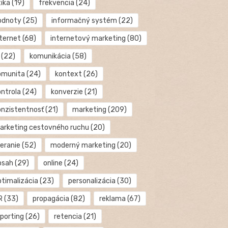
tika
(19)
frekvencia
(24)
odnoty
(25)
informačný systém
(22)
nternet
(68)
internetový marketing
(80)
(22)
komunikácia
(58)
omunita
(24)
kontext
(26)
ontrola
(24)
konverzie
(21)
onzistentnosť
(21)
marketing
(209)
arketing cestovného ruchu
(20)
eranie
(52)
moderný marketing
(20)
bsah
(29)
online
(24)
ptimalizácia
(23)
personalizácia
(30)
R
(33)
propagácia
(82)
reklama
(67)
eporting
(26)
retencia
(21)