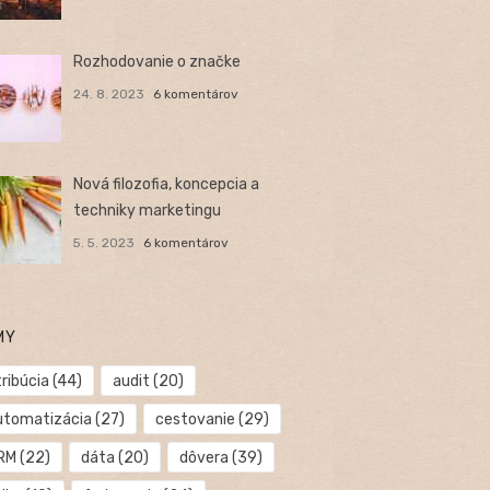
Rozhodovanie o značke
24. 8. 2023
6 komentárov
Nová filozofia, koncepcia a
techniky marketingu
5. 5. 2023
6 komentárov
MY
ribúcia
(44)
audit
(20)
utomatizácia
(27)
cestovanie
(29)
RM
(22)
dáta
(20)
dôvera
(39)