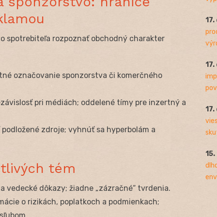
a sponzorstvo: hranice
klamou
17.
pro
o spotrebiteľa rozpoznať obchodný charakter
výro
17.
ntné označovanie sponzorstva či komerčného
imp
pov
ávislosť pri médiách; oddelené tímy pre inzertný a
17.
vie
 podložené zdroje; vyhnúť sa hyperbolám a
sku
15.
itlivých tém
dlh
env
a vedecké dôkazy; žiadne „zázračné“ tvrdenia.
mácie o rizikách, poplatkoch a podmienkach;
 sľubom.