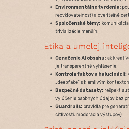
Environmentálne tvrdenia:
pou
recyklovateľnosť) a overiteľné cert
Spoločenské témy:
komunikácia m
trivializácie menšín.
Etika a umelej inteli
Označenie AI obsahu:
ak kreatív
je transparentné vyhlásenie.
Kontrola faktov a halucinácií:
v
„deepfake“ s klamlivým kontexto
Bezpečné datasety:
rešpekt aut
vylúčenie osobných údajov bez p
Guardrails:
pravidlá pre generatí
citlivosti, moderácia výstupov).