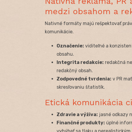
Nativná reklama, PR 
medzi obsahom a re
Nativné formáty majú rešpektovať práv
komunikácie.
Označenie:
viditeľné a konziste
obsahu.
Integrita redakcie:
redakčná nez
redakčný obsah.
Zodpovedné tvrdenia:
v PR mať
skresľovaniu štatistík.
Etická komunikácia c
Zdravie a výživa:
jasné odkazy n
Finančné produkty:
úplné infor
vyhýbať sa tlaku a nerealistickým