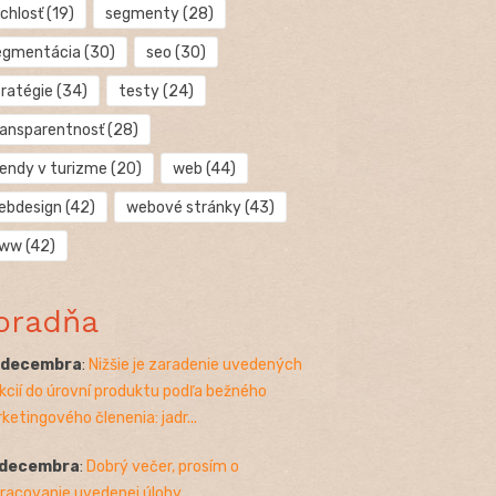
chlosť
(19)
segmenty
(28)
egmentácia
(30)
seo
(30)
tratégie
(34)
testy
(24)
ransparentnosť
(28)
rendy v turizme
(20)
web
(44)
ebdesign
(42)
webové stránky
(43)
ww
(42)
oradňa
. decembra
:
Nižšie je zaradenie uvedených
kcií do úrovní produktu podľa bežného
ketingového členenia: jadr...
 decembra
:
Dobrý večer, prosím o
racovanie uvedenej úlohy