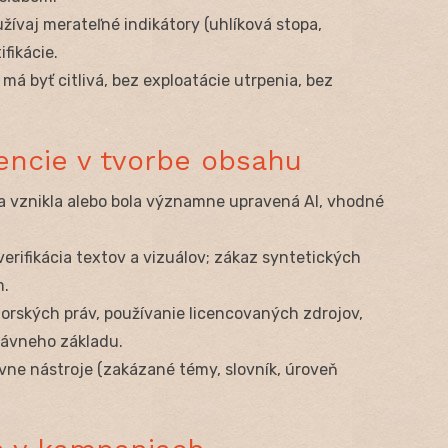
žívaj merateľné indikátory (uhlíková stopa,
ifikácie.
á byť citlivá, bez exploatácie utrpenia, bez
gencie v tvorbe obsahu
a vznikla alebo bola významne upravená AI, vhodné
erifikácia textov a vizuálov; zákaz syntetických
m.
orských práv, používanie licencovaných zdrojov,
rávneho základu.
vne nástroje (zakázané témy, slovník, úroveň