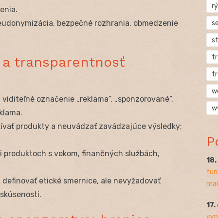
rý
enia.
udonymizácia, bezpečné rozhrania, obmedzenie
s
s
t
 a transparentnosť
t
w
 viditeľné označenie „reklama“, „sponzorované“,
w
eklama.
žívať produkty a neuvádzať zavádzajúce výsledky;
P
 produktoch s vekom, finančných službách,
18
fun
 definovať etické smernice, ale nevyžadovať
mar
 skúsenosti.
17.
vyp