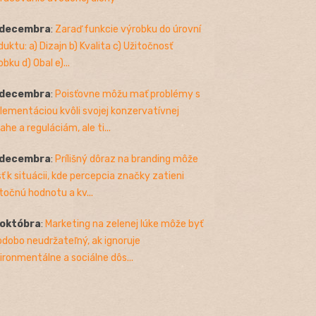
 decembra
:
Zaraď funkcie výrobku do úrovní
duktu: a) Dizajn b) Kvalita c) Užitočnosť
bku d) Obal e)...
 decembra
:
Poisťovne môžu mať problémy s
lementáciou kvôli svojej konzervatívnej
ahe a reguláciám, ale ti...
 decembra
:
Prílišný dôraz na branding môže
sť k situácii, kde percepcia značky zatieni
točnú hodnotu a kv...
 októbra
:
Marketing na zelenej lúke môže byť
odobo neudržateľný, ak ignoruje
ironmentálne a sociálne dôs...