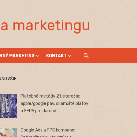
la marketingu
RNÝ MARKETING
KONTAKT
JNOVŠIE
Platobné metódy 21. storočia:
apple/google pay, okamžité platby
a SEPA pre darcov
Google Ads a PPC kampane: