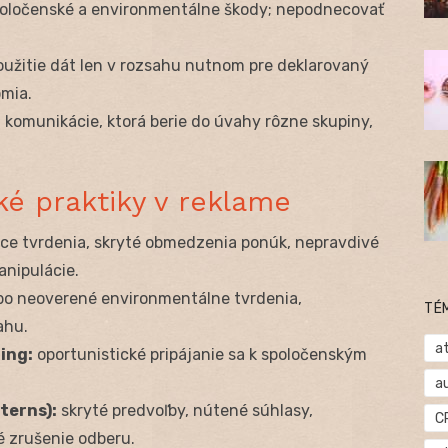
oločenské a environmentálne škody; nepodnecovať
oužitie dát len v rozsahu nutnom pre deklarovaný
omia.
 komunikácie, ktorá berie do úvahy rôzne skupiny,
cké praktiky v reklame
e tvrdenia, skryté obmedzenia ponúk, nepravdivé
anipulácie.
bo neoverené environmentálne tvrdenia,
TÉ
ahu.
at
ing:
oportunistické pripájanie sa k spoločenským
a
terns):
skryté predvoľby, nútené súhlasy,
C
é zrušenie odberu.