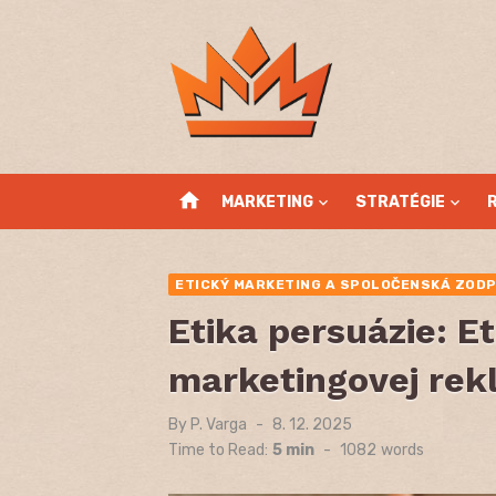
Skip
to
content
home
MARKETING
STRATÉGIE
ETICKÝ MARKETING A SPOLOČENSKÁ ZOD
Etika persuázie: E
marketingovej re
By
P. Varga
Posted
8. 12. 2025
on
Time to Read:
5 min
-
1082
words