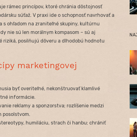
uje rámec princípov, ktoré chránia dôstojnosť
dársku súťaž. V praxi ide o schopnosť navrhovať a
 a s ohľadom na zraniteľné skupiny, kultúrnu
sady nie sú len morálnym kompasom – sú aj
NA
 riziká, posilňujú dôveru a dlhodobú hodnotu
cípy marketingovej
usia byť overiteľné, nekonštruovať klamlivé
tné informácie.
anie reklamy a sponzorstva; rozlíšenie medzi
 posolstvom.
tereotypy, humiláciu, strach či hanbu; chrániť