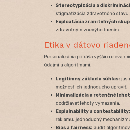
Stereotypizácia a diskrimináci
stigmatizácia zdravotného stavu.
Exploatácia zraniteľných skup
zdravotným znevýhodnením.
Etika v dátovo riaden
Personalizácia prináša vyššiu relevanci
údajmi a algoritmami.
Legitímny základ a súhlas:
jasn
možnosť ich jednoducho upraviť.
Minimalizácia a retenčné lehot
dodržiavať lehoty vymazania.
Explainability a contestability
reklamu; jednoduchý mechanizmu
Bias a fairness:
audit algoritmov