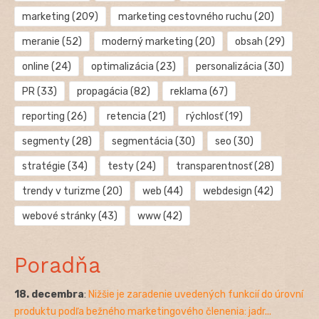
marketing
(209)
marketing cestovného ruchu
(20)
meranie
(52)
moderný marketing
(20)
obsah
(29)
online
(24)
optimalizácia
(23)
personalizácia
(30)
PR
(33)
propagácia
(82)
reklama
(67)
reporting
(26)
retencia
(21)
rýchlosť
(19)
segmenty
(28)
segmentácia
(30)
seo
(30)
stratégie
(34)
testy
(24)
transparentnosť
(28)
trendy v turizme
(20)
web
(44)
webdesign
(42)
webové stránky
(43)
www
(42)
Poradňa
18. decembra
:
Nižšie je zaradenie uvedených funkcií do úrovní
produktu podľa bežného marketingového členenia: jadr...