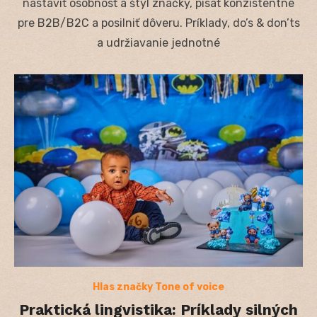
nastaviť osobnosť a štýl značky, písať konzistentne
pre B2B/B2C a posilniť dôveru. Príklady, do’s & don’ts
a udržiavanie jednotné
Hlas značky Tone of voice
Praktická lingvistika: Príklady silných