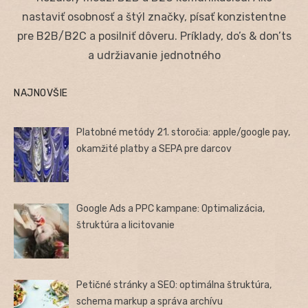
nastaviť osobnosť a štýl značky, písať konzistentne
pre B2B/B2C a posilniť dôveru. Príklady, do’s & don’ts
a udržiavanie jednotného
NAJNOVŠIE
Platobné metódy 21. storočia: apple/google pay,
okamžité platby a SEPA pre darcov
Google Ads a PPC kampane: Optimalizácia,
štruktúra a licitovanie
Petičné stránky a SEO: optimálna štruktúra,
schema markup a správa archívu