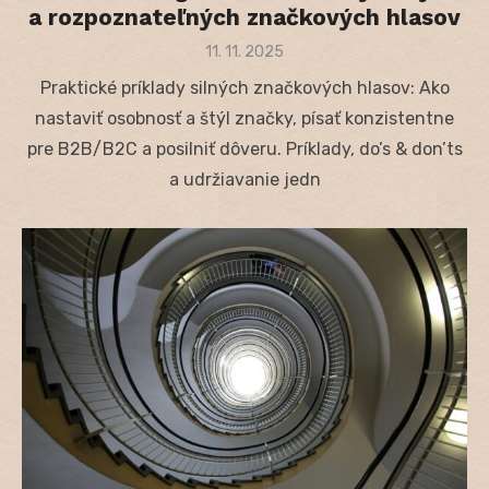
a rozpoznateľných značkových hlasov
Posted
11. 11. 2025
on
Praktické príklady silných značkových hlasov: Ako
nastaviť osobnosť a štýl značky, písať konzistentne
pre B2B/B2C a posilniť dôveru. Príklady, do’s & don’ts
a udržiavanie jedn