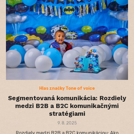
Hlas značky Tone of voice
Segmentovaná komunikácia: Rozdiely
medzi B2B a B2C komunikačnými
stratégiami
Posted
9. 8. 2025
on
Rozdiely medzi B2B a B2C komunikáciou: Ako