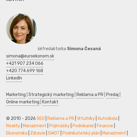
šéfredaktorka
Simona Česaná
simona@euroekonom.sk
+421 907 234 066
+420 774 699 168
LinkedIn
Marketing
|
Strategický marketing
|
Reklama a PR
|
Predaj
|
Online marketing
|
Kontakt
© 2010 - 2026
SEO
|
Reklama a PR
|
Vrtuľníky
|
Autoškola
|
Reality
|
Manažment
|
Prijímáčky
|
Podnikanie
|
Financie
|
Ekonomika
|
Zdravie
|
SWOT
|
Podnikateľský plán
|
Manažment
|