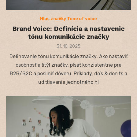
Hlas značky Tone of voice
Brand Voice: Definícia a nastavenie
tónu komunikácie značky
Posted
31. 10. 2025
on
Definovanie tónu komunikácie značky: Ako nastaviť
osobnosť a štýl značky, písať konzistentne pre
B2B/B2C a posilniť dôveru. Príklady, do’s & don’ts a
udržiavanie jednotného hl