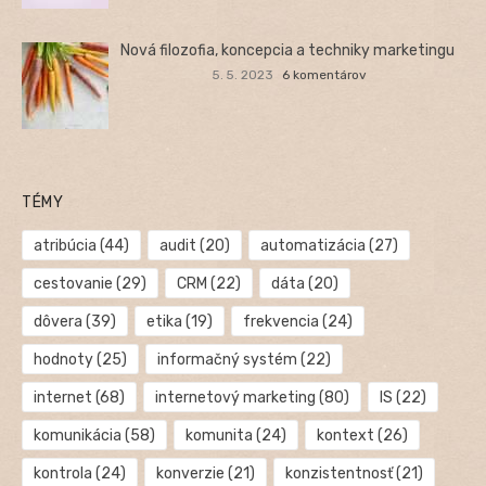
Nová filozofia, koncepcia a techniky marketingu
5. 5. 2023
6 komentárov
TÉMY
atribúcia
(44)
audit
(20)
automatizácia
(27)
cestovanie
(29)
CRM
(22)
dáta
(20)
dôvera
(39)
etika
(19)
frekvencia
(24)
hodnoty
(25)
informačný systém
(22)
internet
(68)
internetový marketing
(80)
IS
(22)
komunikácia
(58)
komunita
(24)
kontext
(26)
kontrola
(24)
konverzie
(21)
konzistentnosť
(21)