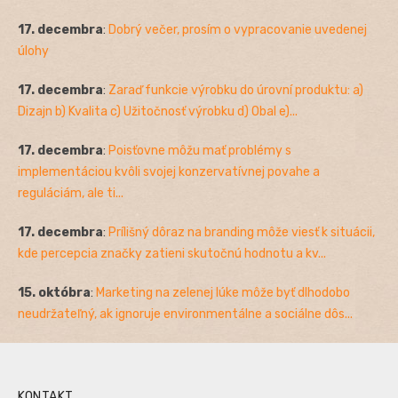
17. decembra
:
Dobrý večer, prosím o vypracovanie uvedenej
úlohy
17. decembra
:
Zaraď funkcie výrobku do úrovní produktu: a)
Dizajn b) Kvalita c) Užitočnosť výrobku d) Obal e)...
17. decembra
:
Poisťovne môžu mať problémy s
implementáciou kvôli svojej konzervatívnej povahe a
reguláciám, ale ti...
17. decembra
:
Prílišný dôraz na branding môže viesť k situácii,
kde percepcia značky zatieni skutočnú hodnotu a kv...
15. októbra
:
Marketing na zelenej lúke môže byť dlhodobo
neudržateľný, ak ignoruje environmentálne a sociálne dôs...
KONTAKT