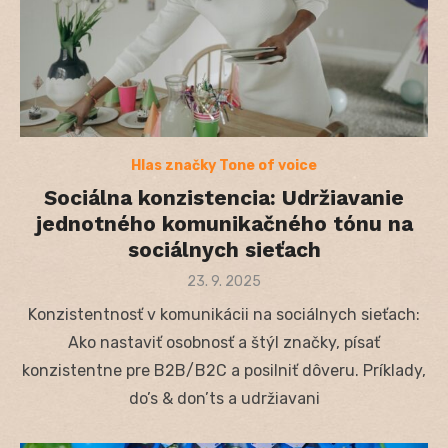
Hlas značky Tone of voice
Sociálna konzistencia: Udržiavanie
jednotného komunikačného tónu na
sociálnych sieťach
Posted
23. 9. 2025
on
Konzistentnosť v komunikácii na sociálnych sieťach:
Ako nastaviť osobnosť a štýl značky, písať
konzistentne pre B2B/B2C a posilniť dôveru. Príklady,
do’s & don’ts a udržiavani