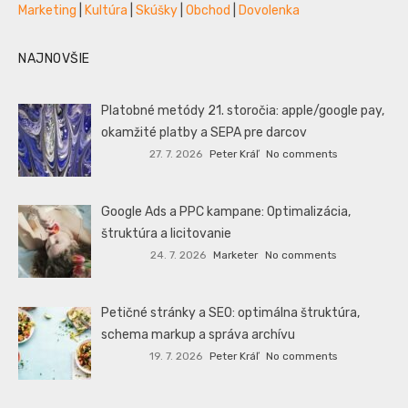
Marketing
|
Kultúra
|
Skúšky
|
Obchod
|
Dovolenka
NAJNOVŠIE
Platobné metódy 21. storočia: apple/google pay,
okamžité platby a SEPA pre darcov
27. 7. 2026
Peter Kráľ
No comments
Google Ads a PPC kampane: Optimalizácia,
štruktúra a licitovanie
24. 7. 2026
Marketer
No comments
Petičné stránky a SEO: optimálna štruktúra,
schema markup a správa archívu
19. 7. 2026
Peter Kráľ
No comments