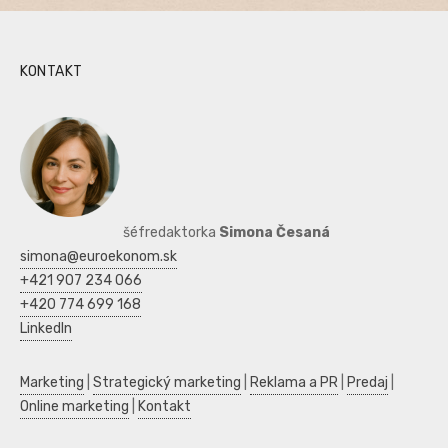
KONTAKT
šéfredaktorka
Simona Česaná
simona@euroekonom.sk
+421 907 234 066
+420 774 699 168
LinkedIn
Marketing
|
Strategický marketing
|
Reklama a PR
|
Predaj
|
Online marketing
|
Kontakt