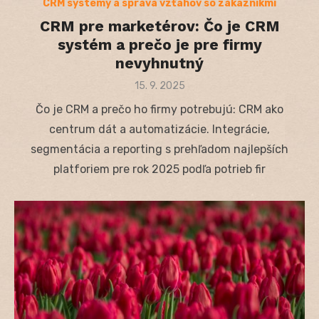
CRM systémy a správa vzťahov so zákazníkmi
CRM pre marketérov: Čo je CRM
systém a prečo je pre firmy
nevyhnutný
Posted
15. 9. 2025
on
Čo je CRM a prečo ho firmy potrebujú: CRM ako
centrum dát a automatizácie. Integrácie,
segmentácia a reporting s prehľadom najlepších
platforiem pre rok 2025 podľa potrieb fir