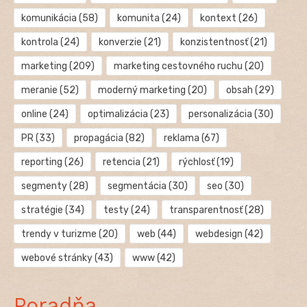
komunikácia
(58)
komunita
(24)
kontext
(26)
kontrola
(24)
konverzie
(21)
konzistentnosť
(21)
marketing
(209)
marketing cestovného ruchu
(20)
meranie
(52)
moderný marketing
(20)
obsah
(29)
online
(24)
optimalizácia
(23)
personalizácia
(30)
PR
(33)
propagácia
(82)
reklama
(67)
reporting
(26)
retencia
(21)
rýchlosť
(19)
segmenty
(28)
segmentácia
(30)
seo
(30)
stratégie
(34)
testy
(24)
transparentnosť
(28)
trendy v turizme
(20)
web
(44)
webdesign
(42)
webové stránky
(43)
www
(42)
Poradňa