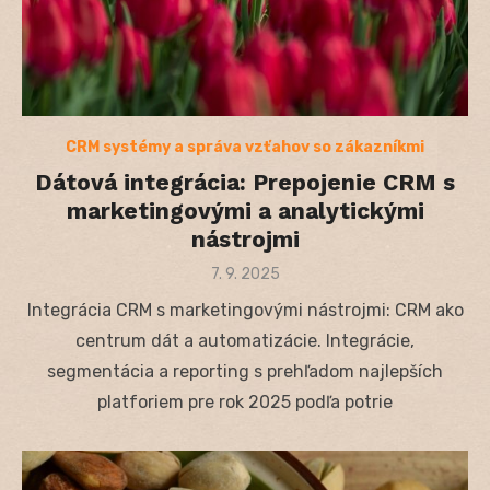
CRM systémy a správa vzťahov so zákazníkmi
Dátová integrácia: Prepojenie CRM s
marketingovými a analytickými
nástrojmi
Posted
7. 9. 2025
on
Integrácia CRM s marketingovými nástrojmi: CRM ako
centrum dát a automatizácie. Integrácie,
segmentácia a reporting s prehľadom najlepších
platforiem pre rok 2025 podľa potrie