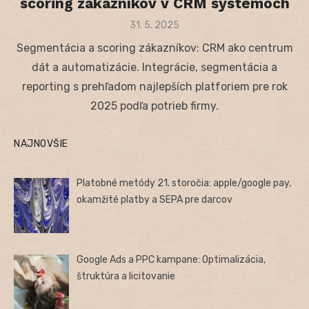
scoring zákazníkov v CRM systémoch
Posted
31. 5. 2025
on
Segmentácia a scoring zákazníkov: CRM ako centrum
dát a automatizácie. Integrácie, segmentácia a
reporting s prehľadom najlepších platforiem pre rok
2025 podľa potrieb firmy.
NAJNOVŠIE
Platobné metódy 21. storočia: apple/google pay,
okamžité platby a SEPA pre darcov
Google Ads a PPC kampane: Optimalizácia,
štruktúra a licitovanie