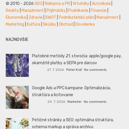
© 2010 - 2026
SEO
|
Reklama a PR
|
Vrtuľníky
|
Autoškola
|
Reality
|
Manažment
|
Prijímáčky
|
Podnikanie
|
Financie
|
Ekonomika
|
Zdravie
|
SWOT
|
Podnikateľský plán
|
Manažment
|
Marketing
|
Kultúra
|
Skúšky
|
Obchod
|
Dovolenka
NAJNOVŠIE
Platobné metódy 21. storočia: apple/google pay,
okamžité platby a SEPA pre darcov
27. 7. 2026
Peter Kráľ
No comments
Google Ads a PPC kampane: Optimalizácia,
štruktúra a licitovanie
24. 7. 2026
Marketer
No comments
Petičné stránky a SEO: optimálna štruktúra,
schema markup a správa archívu