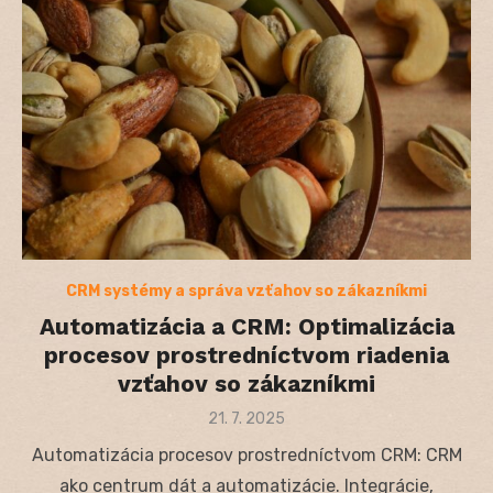
CRM systémy a správa vzťahov so zákazníkmi
Automatizácia a CRM: Optimalizácia
procesov prostredníctvom riadenia
vzťahov so zákazníkmi
Posted
21. 7. 2025
on
Automatizácia procesov prostredníctvom CRM: CRM
ako centrum dát a automatizácie. Integrácie,