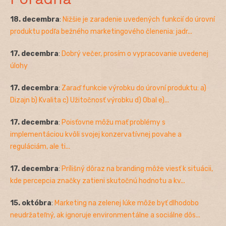
18. decembra
:
Nižšie je zaradenie uvedených funkcií do úrovní
produktu podľa bežného marketingového členenia: jadr...
17. decembra
:
Dobrý večer, prosím o vypracovanie uvedenej
úlohy
17. decembra
:
Zaraď funkcie výrobku do úrovní produktu: a)
Dizajn b) Kvalita c) Užitočnosť výrobku d) Obal e)...
17. decembra
:
Poisťovne môžu mať problémy s
implementáciou kvôli svojej konzervatívnej povahe a
reguláciám, ale ti...
17. decembra
:
Prílišný dôraz na branding môže viesť k situácii,
kde percepcia značky zatieni skutočnú hodnotu a kv...
15. októbra
:
Marketing na zelenej lúke môže byť dlhodobo
neudržateľný, ak ignoruje environmentálne a sociálne dôs...