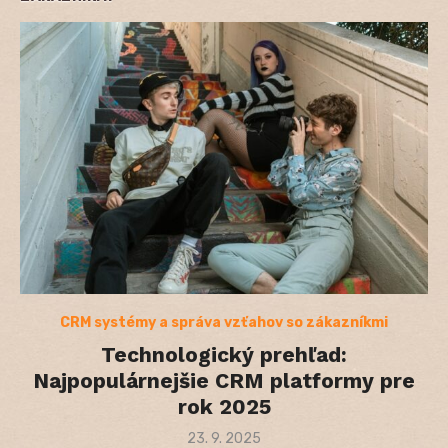
CRM systémy a správa vzťahov so zákazníkmi
Technologický prehľad:
Najpopulárnejšie CRM platformy pre
rok 2025
Posted
23. 9. 2025