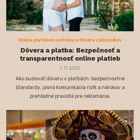
Online platobné systémy a dôvera zákazníkov
Dôvera a platba: Bezpečnosť a
transparentnosť online platieb
Posted
1. 11. 2025
on
Ako budovať dôveru v platbách: bezpečnostné
štandardy, jasná komunikácia rizík a nárokov a
prehľadné pravidlá pre reklamácie.