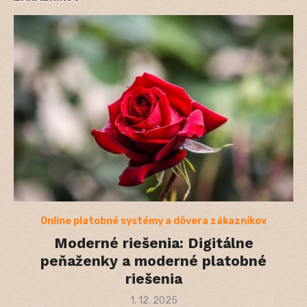
Online platobné systémy a dôvera zákazníkov
Moderné riešenia: Digitálne
peňaženky a moderné platobné
riešenia
Posted
1. 12. 2025