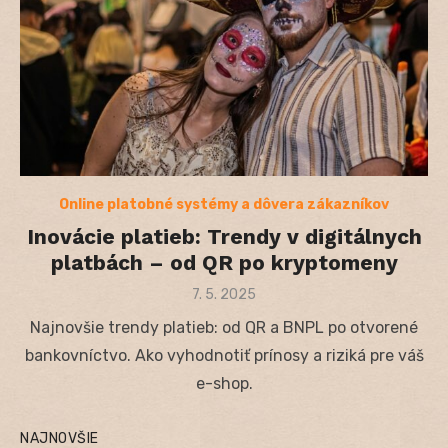
Online platobné systémy a dôvera zákazníkov
Inovácie platieb: Trendy v digitálnych
platbách – od QR po kryptomeny
Posted
7. 5. 2025
on
Najnovšie trendy platieb: od QR a BNPL po otvorené
bankovníctvo. Ako vyhodnotiť prínosy a riziká pre váš
e-shop.
NAJNOVŠIE