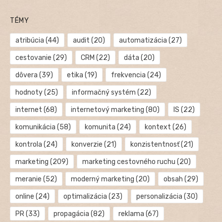
TÉMY
atribúcia
(44)
audit
(20)
automatizácia
(27)
cestovanie
(29)
CRM
(22)
dáta
(20)
dôvera
(39)
etika
(19)
frekvencia
(24)
hodnoty
(25)
informačný systém
(22)
internet
(68)
internetový marketing
(80)
IS
(22)
komunikácia
(58)
komunita
(24)
kontext
(26)
kontrola
(24)
konverzie
(21)
konzistentnosť
(21)
marketing
(209)
marketing cestovného ruchu
(20)
meranie
(52)
moderný marketing
(20)
obsah
(29)
online
(24)
optimalizácia
(23)
personalizácia
(30)
PR
(33)
propagácia
(82)
reklama
(67)