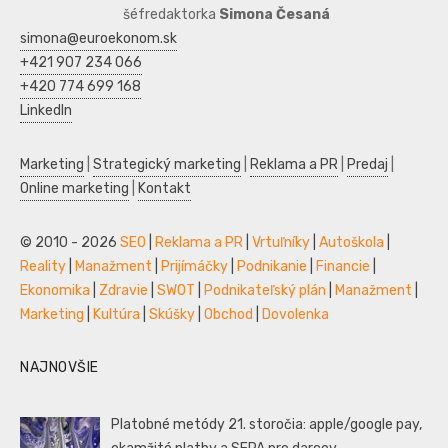
šéfredaktorka
Simona Česaná
simona@euroekonom.sk
+421 907 234 066
+420 774 699 168
LinkedIn
Marketing
|
Strategický marketing
|
Reklama a PR
|
Predaj
|
Online marketing
|
Kontakt
© 2010 - 2026
SEO
|
Reklama a PR
|
Vrtuľníky
|
Autoškola
|
Reality
|
Manažment
|
Prijímáčky
|
Podnikanie
|
Financie
|
Ekonomika
|
Zdravie
|
SWOT
|
Podnikateľský plán
|
Manažment
|
Marketing
|
Kultúra
|
Skúšky
|
Obchod
|
Dovolenka
NAJNOVŠIE
Platobné metódy 21. storočia: apple/google pay,