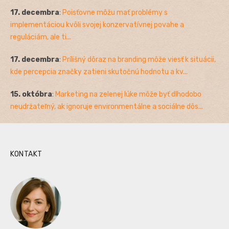
17. decembra
:
Poisťovne môžu mať problémy s
implementáciou kvôli svojej konzervatívnej povahe a
reguláciám, ale ti...
17. decembra
:
Prílišný dôraz na branding môže viesť k situácii,
kde percepcia značky zatieni skutočnú hodnotu a kv...
15. októbra
:
Marketing na zelenej lúke môže byť dlhodobo
neudržateľný, ak ignoruje environmentálne a sociálne dôs...
KONTAKT