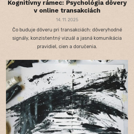
Kognitívny rámec: Psychológia dôvery
v online transakciách
Posted
14. 11. 2025
on
Čo buduje dôveru pri transakciách: dôveryhodné
signály, konzistentný vizuál a jasná komunikácia
pravidiel, cien a doručenia.