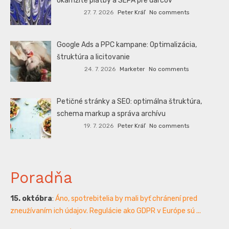
okamžité platby a SEPA pre darcov
27. 7. 2026
Peter Kráľ
No comments
Google Ads a PPC kampane: Optimalizácia,
štruktúra a licitovanie
24. 7. 2026
Marketer
No comments
Petičné stránky a SEO: optimálna štruktúra,
schema markup a správa archívu
19. 7. 2026
Peter Kráľ
No comments
Poradňa
15. októbra
:
Áno, spotrebitelia by mali byť chránení pred
zneužívaním ich údajov. Regulácie ako GDPR v Európe sú ...