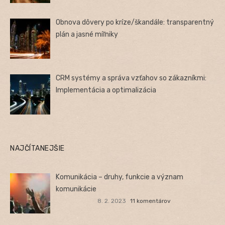
Obnova dôvery po kríze/škandále: transparentný
plán a jasné míľniky
CRM systémy a správa vzťahov so zákazníkmi:
Implementácia a optimalizácia
NAJČÍTANEJŠIE
Komunikácia – druhy, funkcie a význam
komunikácie
8. 2. 2023
11 komentárov