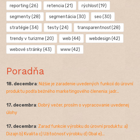
reporting
(26)
retencia
(21)
rýchlosť
(19)
segmenty
(28)
segmentácia
(30)
seo
(30)
stratégie
(34)
testy
(24)
transparentnosť
(28)
trendy v turizme
(20)
web
(44)
webdesign
(42)
webové stránky
(43)
www
(42)
Poradňa
18. decembra
:
Nižšie je zaradenie uvedených funkcií do úrovní
produktu podľa bežného marketingového členenia: jadr...
17. decembra
:
Dobrý večer, prosím o vypracovanie uvedenej
úlohy
17. decembra
:
Zaraď funkcie výrobku do úrovní produktu: a)
Dizajn b) Kvalita c) Užitočnosť výrobku d) Obal e)...