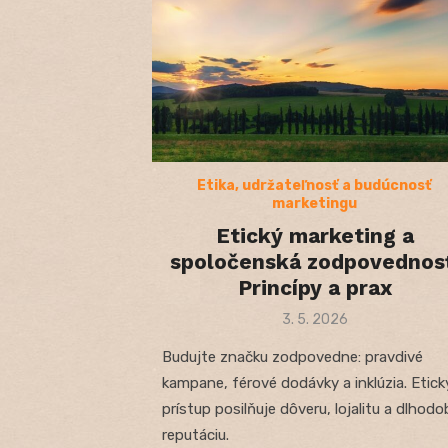
Etika, udržateľnosť a budúcnosť
marketingu
Etický marketing a
spoločenská zodpovednosť
Princípy a prax
Posted
3. 5. 2026
on
Budujte značku zodpovedne: pravdivé
kampane, férové dodávky a inklúzia. Etick
prístup posilňuje dôveru, lojalitu a dlhodo
reputáciu.