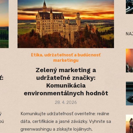
NA
Etika, udržateľnosť a budúcnosť
marketingu
Zelený marketing a
:
udržateľné značky:
Komunikácia
environmentálnych hodnôt
Posted
28. 4. 2026
on
ý
Komunikujte udržateľnosť overiteľne: reálne
bú
dáta, certifikácie a jasné záväzky. Vyhnite sa
greenwashingu a získajte lojálnych,