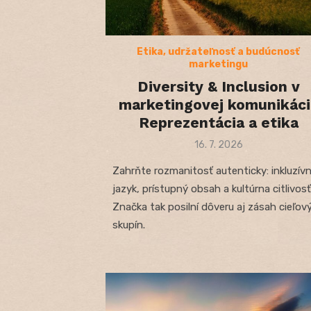
Etika, udržateľnosť a budúcnosť
marketingu
Diversity & Inclusion v
marketingovej komunikácii
Reprezentácia a etika
Posted
16. 7. 2026
on
Zahrňte rozmanitosť autenticky: inkluzív
jazyk, prístupný obsah a kultúrna citlivosť
Značka tak posilní dôveru aj zásah cieľov
skupín.