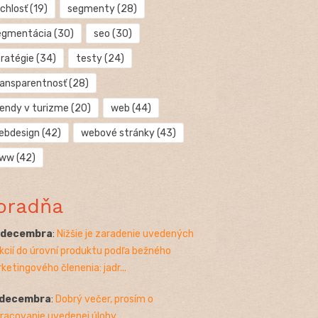
chlosť
(19)
segmenty
(28)
egmentácia
(30)
seo
(30)
tratégie
(34)
testy
(24)
ransparentnosť
(28)
rendy v turizme
(20)
web
(44)
ebdesign
(42)
webové stránky
(43)
ww
(42)
oradňa
. decembra
:
Nižšie je zaradenie uvedených
kcií do úrovní produktu podľa bežného
ketingového členenia: jadr...
 decembra
:
Dobrý večer, prosím o
racovanie uvedenej úlohy