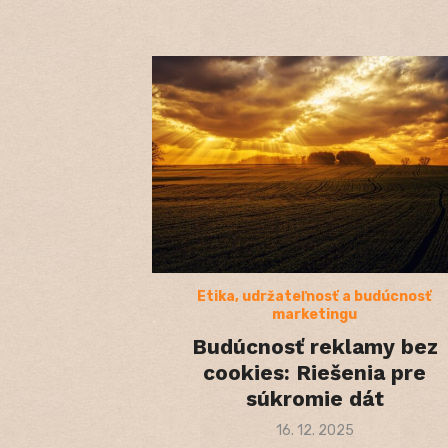
Etika, udržateľnosť a budúcnosť
marketingu
Budúcnosť reklamy bez
cookies: Riešenia pre
súkromie dát
Posted
16. 12. 2025