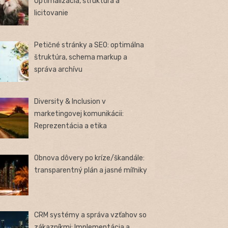
Optimalizácia, štruktúra a
licitovanie
Petičné stránky a SEO: optimálna
štruktúra, schema markup a
správa archívu
Diversity & Inclusion v
marketingovej komunikácii:
Reprezentácia a etika
Obnova dôvery po kríze/škandále:
transparentný plán a jasné míľniky
CRM systémy a správa vzťahov so
zákazníkmi: Implementácia a