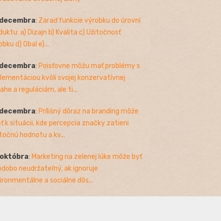
 decembra
:
Zaraď funkcie výrobku do úrovní
duktu: a) Dizajn b) Kvalita c) Užitočnosť
bku d) Obal e)...
 decembra
:
Poisťovne môžu mať problémy s
lementáciou kvôli svojej konzervatívnej
ahe a reguláciám, ale ti...
 decembra
:
Prílišný dôraz na branding môže
sť k situácii, kde percepcia značky zatieni
točnú hodnotu a kv...
 októbra
:
Marketing na zelenej lúke môže byť
odobo neudržateľný, ak ignoruje
ironmentálne a sociálne dôs...