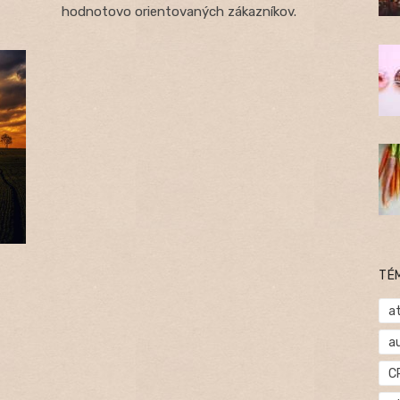
hodnotovo orientovaných zákazníkov.
TÉ
at
a
C