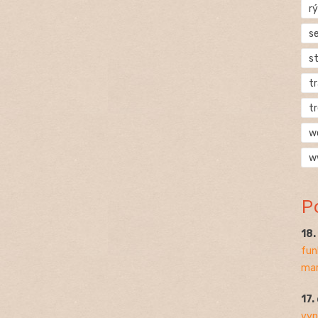
rý
s
s
t
t
w
w
P
18
fun
mar
17.
vyp