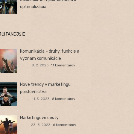
optimalizácia
JČÍTANEJŠIE
Komunikácia – druhy, funkcie a
význam komunikácie
8. 2. 2023
11 komentárov
Nové trendy v marketingu
poisťovníctva
11. 5. 2023
6 komentárov
Marketingové cesty
23. 3. 2023
6 komentárov