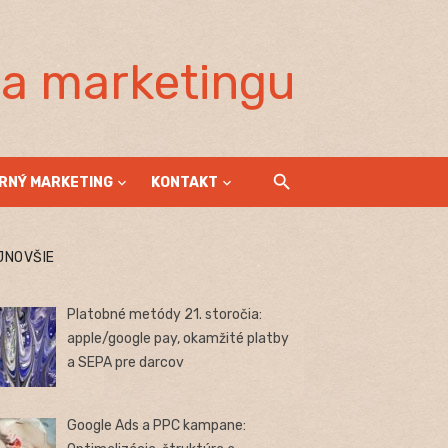
la marketingu
RNÝ MARKETING
KONTAKT
JNOVŠIE
Platobné metódy 21. storočia:
apple/google pay, okamžité platby
a SEPA pre darcov
Google Ads a PPC kampane: