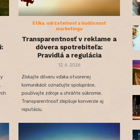
Etika, udržateľnosť a budúcnosť
marketingu
Transparentnosť v reklame a
:
dôvera spotrebiteľa:
Pravidlá a regulácia
Posted
12. 6. 2026
on
ny
Získajte dôveru vďaka otvorenej
.
komunikácii: označujte spolupráce,
ých
používajte zdroje a chráňte súkromie.
Transparentnosť zlepšuje konverzie aj
reputáciu.