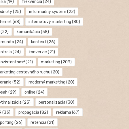
tika
(19)
frekvencia
(24)
odnoty
(25)
informačný systém
(22)
nternet
(68)
internetový marketing
(80)
(22)
komunikácia
(58)
omunita
(24)
kontext
(26)
ontrola
(24)
konverzie
(21)
onzistentnosť
(21)
marketing
(209)
arketing cestovného ruchu
(20)
eranie
(52)
moderný marketing
(20)
bsah
(29)
online
(24)
ptimalizácia
(23)
personalizácia
(30)
R
(33)
propagácia
(82)
reklama
(67)
eporting
(26)
retencia
(21)