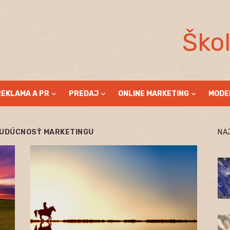
Ško
REKLAMA A PR
PREDAJ
ONLINE MARKETING
MODE
BUDÚCNOSŤ MARKETINGU
NA