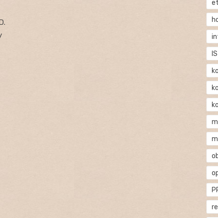
e
h
D.
y
i
IS
k
k
k
m
m
o
o
P
r