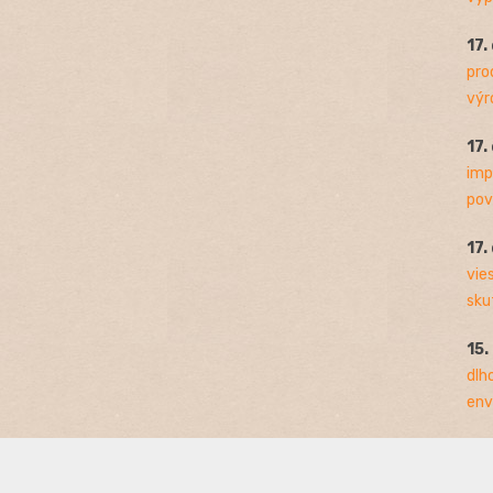
17.
pro
výro
17.
imp
pov
17.
vie
sku
15.
dlh
env