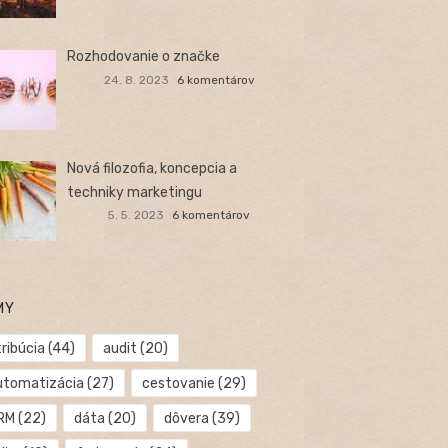
Rozhodovanie o značke
24. 8. 2023
6 komentárov
Nová filozofia, koncepcia a
techniky marketingu
5. 5. 2023
6 komentárov
MY
ribúcia
(44)
audit
(20)
utomatizácia
(27)
cestovanie
(29)
RM
(22)
dáta
(20)
dôvera
(39)