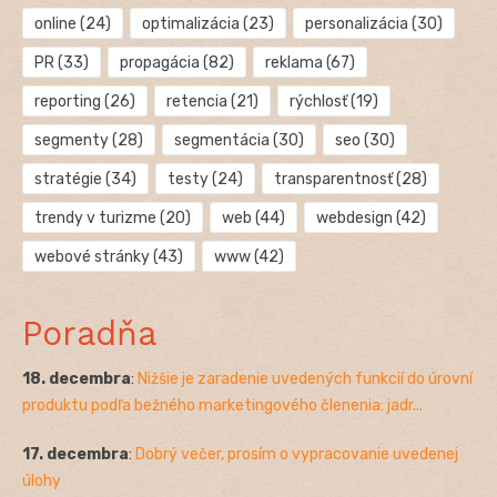
online
(24)
optimalizácia
(23)
personalizácia
(30)
PR
(33)
propagácia
(82)
reklama
(67)
reporting
(26)
retencia
(21)
rýchlosť
(19)
segmenty
(28)
segmentácia
(30)
seo
(30)
stratégie
(34)
testy
(24)
transparentnosť
(28)
trendy v turizme
(20)
web
(44)
webdesign
(42)
webové stránky
(43)
www
(42)
Poradňa
18. decembra
:
Nižšie je zaradenie uvedených funkcií do úrovní
produktu podľa bežného marketingového členenia: jadr...
17. decembra
:
Dobrý večer, prosím o vypracovanie uvedenej
úlohy