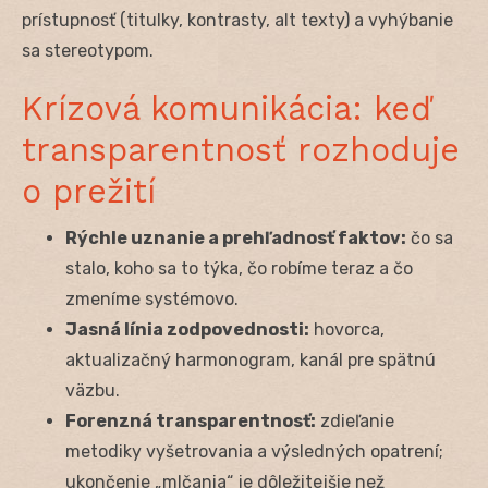
prístupnosť (titulky, kontrasty, alt texty) a vyhýbanie
sa stereotypom.
Krízová komunikácia: keď
transparentnosť rozhoduje
o prežití
Rýchle uznanie a prehľadnosť faktov:
čo sa
stalo, koho sa to týka, čo robíme teraz a čo
zmeníme systémovo.
Jasná línia zodpovednosti:
hovorca,
aktualizačný harmonogram, kanál pre spätnú
väzbu.
Forenzná transparentnosť:
zdieľanie
metodiky vyšetrovania a výsledných opatrení;
ukončenie „mlčania“ je dôležitejšie než