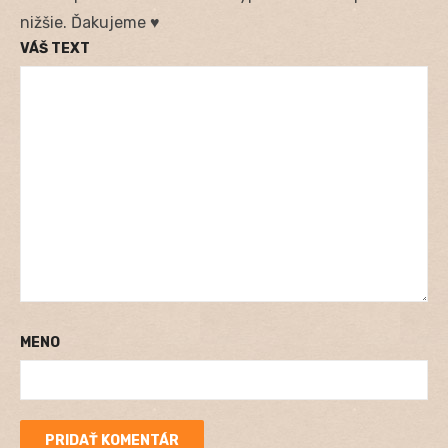
nižšie. Ďakujeme ♥
VÁŠ TEXT
MENO