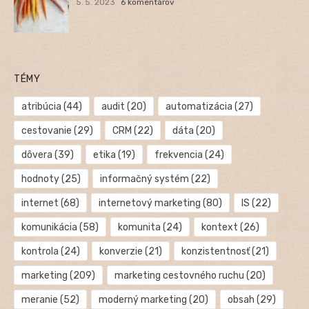
5. 5. 2023
6 komentárov
TÉMY
atribúcia
(44)
audit
(20)
automatizácia
(27)
cestovanie
(29)
CRM
(22)
dáta
(20)
dôvera
(39)
etika
(19)
frekvencia
(24)
hodnoty
(25)
informačný systém
(22)
internet
(68)
internetový marketing
(80)
IS
(22)
komunikácia
(58)
komunita
(24)
kontext
(26)
kontrola
(24)
konverzie
(21)
konzistentnosť
(21)
marketing
(209)
marketing cestovného ruchu
(20)
meranie
(52)
moderný marketing
(20)
obsah
(29)