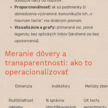
odlišujte
fakty
od
názorov
.
Proporcionálnosť:
ak sú podmienky či
obmedzenia významné, komunikujte ich „v
hlavnom texte“, nie drobným písmom.
Vizualizácie a grafy:
primerané osi, jasné
legendy, bez optických trikov (skrátené osi bez
upozornenia).
Meranie dôvery a
transparentnosti: ako to
operacionalizovať
Dimenzia
Indikátory
Metódy zber
Rozlíšiteľnosť
% správne
UX testy,
reklamy
identifikovaných
experimenty,