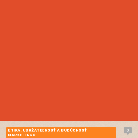
ETIKA, UDRŽATEĽNOSŤ A BUDÚCNOSŤ
0
MARKETINGU