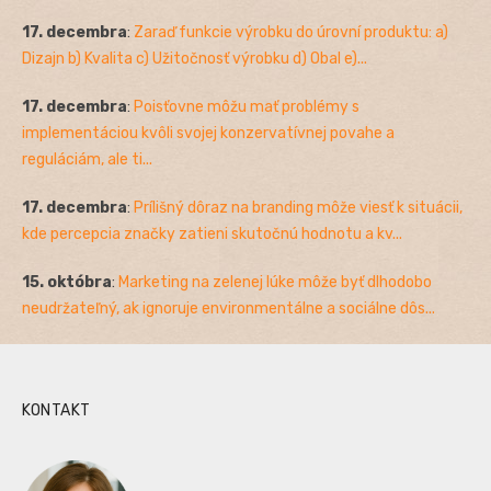
17. decembra
:
Zaraď funkcie výrobku do úrovní produktu: a)
Dizajn b) Kvalita c) Užitočnosť výrobku d) Obal e)...
17. decembra
:
Poisťovne môžu mať problémy s
implementáciou kvôli svojej konzervatívnej povahe a
reguláciám, ale ti...
17. decembra
:
Prílišný dôraz na branding môže viesť k situácii,
kde percepcia značky zatieni skutočnú hodnotu a kv...
15. októbra
:
Marketing na zelenej lúke môže byť dlhodobo
neudržateľný, ak ignoruje environmentálne a sociálne dôs...
KONTAKT