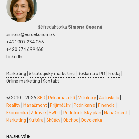
šéfredaktorka
Simona Česaná
simona@euroekonom.sk
+421 907 234 066
+420 774 699 168
LinkedIn
Marketing
|
Strategický marketing
|
Reklama a PR
|
Predaj
|
Online marketing
|
Kontakt
© 2010 - 2026
SEO
|
Reklama a PR
|
Vrtuľníky
|
Autoškola
|
Reality
|
Manažment
|
Prijímáčky
|
Podnikanie
|
Financie
|
Ekonomika
|
Zdravie
|
SWOT
|
Podnikateľský plán
|
Manažment
|
Marketing
|
Kultúra
|
Skúšky
|
Obchod
|
Dovolenka
NAJNOVŠIE