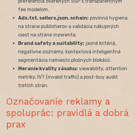
preferencia overených SSP s transparentným
fee modelom.
Ads.txt, sellers.json, schain:
povinná hygiena
na strane publisherov a validácia nákupných
ciest na strane inzerenta.
Brand safety a suitability:
jasné kritériá,
negatívne zoznamy, kontextová inteligentná
segmentácia namiesto plošných blokácií.
Meranie kvality zásahu:
viewability, attention
metriky, IVT (invalid traffic) a post-buy audit
tretích strán.
Označovanie reklamy a
spoluprác: pravidlá a dobrá
prax