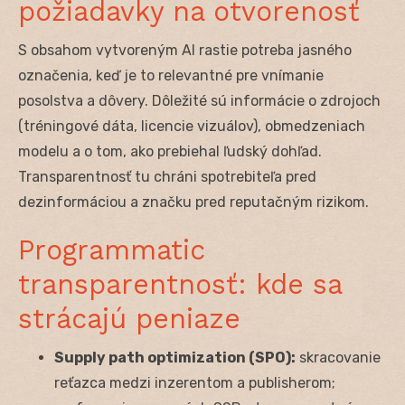
požiadavky na otvorenosť
S obsahom vytvoreným AI rastie potreba jasného
označenia, keď je to relevantné pre vnímanie
posolstva a dôvery. Dôležité sú informácie o zdrojoch
(tréningové dáta, licencie vizuálov), obmedzeniach
modelu a o tom, ako prebiehal ľudský dohľad.
Transparentnosť tu chráni spotrebiteľa pred
dezinformáciou a značku pred reputačným rizikom.
Programmatic
transparentnosť: kde sa
strácajú peniaze
Supply path optimization (SPO):
skracovanie
reťazca medzi inzerentom a publisherom;