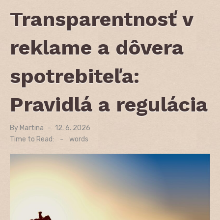
Transparentnosť v
reklame a dôvera
spotrebiteľa:
Pravidlá a regulácia
By
Martina
Posted
12. 6. 2026
on
Time to Read:
-
words