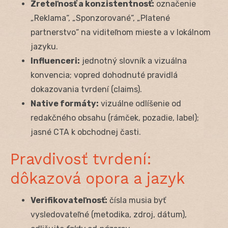
Zreteľnosť a konzistentnosť:
označenie
„Reklama“, „Sponzorované“, „Platené
partnerstvo“ na viditeľnom mieste a v lokálnom
jazyku.
Influenceri:
jednotný slovník a vizuálna
konvencia; vopred dohodnuté pravidlá
dokazovania tvrdení (claims).
Native formáty:
vizuálne odlíšenie od
redakčného obsahu (rámček, pozadie, label);
jasné CTA k obchodnej časti.
Pravdivosť tvrdení:
dôkazová opora a jazyk
Verifikovateľnosť:
čísla musia byť
vysledovateľné (metodika, zdroj, dátum),