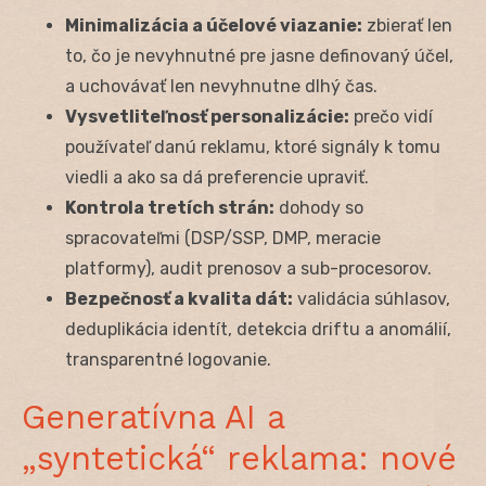
Minimalizácia a účelové viazanie:
zbierať len
to, čo je nevyhnutné pre jasne definovaný účel,
a uchovávať len nevyhnutne dlhý čas.
Vysvetliteľnosť personalizácie:
prečo vidí
používateľ danú reklamu, ktoré signály k tomu
viedli a ako sa dá preferencie upraviť.
Kontrola tretích strán:
dohody so
spracovateľmi (DSP/SSP, DMP, meracie
platformy), audit prenosov a sub-procesorov.
Bezpečnosť a kvalita dát:
validácia súhlasov,
deduplikácia identít, detekcia driftu a anomálií,
transparentné logovanie.
Generatívna AI a
„syntetická“ reklama: nové