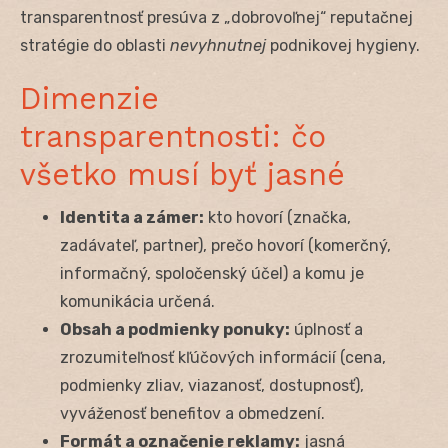
transparentnosť presúva z „dobrovoľnej“ reputačnej
stratégie do oblasti
nevyhnutnej
podnikovej hygieny.
Dimenzie
transparentnosti: čo
všetko musí byť jasné
Identita a zámer:
kto hovorí (značka,
zadávateľ, partner), prečo hovorí (komerčný,
informačný, spoločenský účel) a komu je
komunikácia určená.
Obsah a podmienky ponuky:
úplnosť a
zrozumiteľnosť kľúčových informácií (cena,
podmienky zliav, viazanosť, dostupnosť),
vyváženosť benefitov a obmedzení.
Formát a označenie reklamy:
jasná