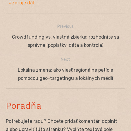
zdroje dát
Previous
Navigácia
Previous
Crowdfunding vs. vlastná zbierka: rozhodnite sa
v
post:
správne (poplatky, dáta a kontrola)
článku
Next
Next
Lokálna zmena: ako viesť regionálne petície
post:
pomocou geo-targetingu a lokálnych médií
Poradňa
Potrebujete radu? Chcete pridať komentár, doplniť
alebo upraviť túto stránku? Vyplňte textové pole