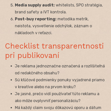
Media supply audit:
whitelists, SPO stratégia,
brand safety a IVT kontrola.
Post-buy reporting:
metodika metrík,
neistota, vysvetlenie odchýlok, záznam o
nákladoch v reťazci.
Checklist transparentnosti
pri publikovaní
Je reklama jednoznačne označená a rozlíšiteľná
od redakčného obsahu?
Sú kľúčové podmienky ponuky vyjadrené priamo
v kreatíve alebo na prvom kroku?
Je jasné, prečo vidí používateľ túto reklamu a
ako môže ovplyvniť personalizáciu?
Má každý claim svoju dôkazovú oporu a dátum