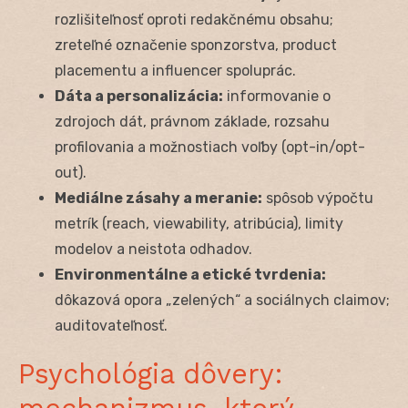
rozlišiteľnosť oproti redakčnému obsahu;
zreteľné označenie sponzorstva, product
placementu a influencer spoluprác.
Dáta a personalizácia:
informovanie o
zdrojoch dát, právnom základe, rozsahu
profilovania a možnostiach voľby (opt-in/opt-
out).
Mediálne zásahy a meranie:
spôsob výpočtu
metrík (reach, viewability, atribúcia), limity
modelov a neistota odhadov.
Environmentálne a etické tvrdenia:
dôkazová opora „zelených“ a sociálnych claimov;
auditovateľnosť.
Psychológia dôvery: