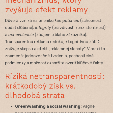
mechanizmus, ktorý
zvyšuje efekt reklamy
Dôvera vzniká na prieniku
kompetencie
(schopnosť
dodať sľúbené),
integrity
(pravdivosť, konzistentnosť)
a
benevolencie
(záujem o blaho zákazníka).
Transparentná reklama redukuje kognitívnu záťaž,
znižuje skepsu a efekt „reklamnej slepoty“. V praxi to
znamená: jednoznačné tvrdenia, pochopiteľné
podmienky a možnosť okamžite overiť kľúčové fakty.
Riziká netransparentnosti:
krátkodobý zisk vs.
dlhodobá strata
Greenwashing a social washing:
vágne,