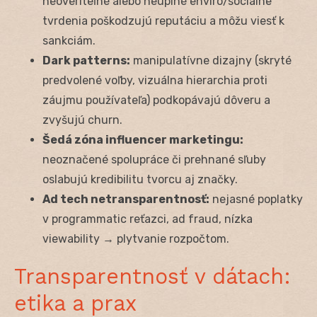
neoveriteľné alebo neúplné enviro/sociálne
tvrdenia poškodzujú reputáciu a môžu viesť k
sankciám.
Dark patterns:
manipulatívne dizajny (skryté
predvolené voľby, vizuálna hierarchia proti
záujmu používateľa) podkopávajú dôveru a
zvyšujú churn.
Šedá zóna influencer marketingu:
neoznačené spolupráce či prehnané sľuby
oslabujú kredibilitu tvorcu aj značky.
Ad tech netransparentnosť:
nejasné poplatky
v programmatic reťazci, ad fraud, nízka
viewability → plytvanie rozpočtom.
Transparentnosť v dátach:
etika a prax