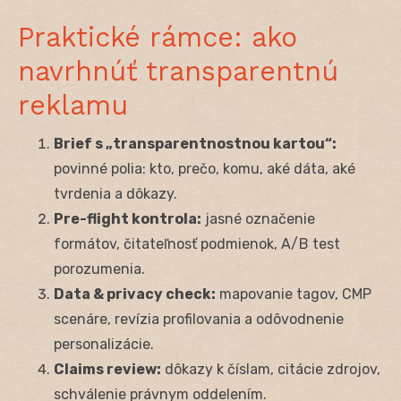
Praktické rámce: ako
navrhnúť transparentnú
reklamu
Brief s „transparentnostnou kartou“:
povinné polia: kto, prečo, komu, aké dáta, aké
tvrdenia a dôkazy.
Pre-flight kontrola:
jasné označenie
formátov, čitateľnosť podmienok, A/B test
porozumenia.
Data & privacy check:
mapovanie tagov, CMP
scenáre, revízia profilovania a odôvodnenie
personalizácie.
Claims review:
dôkazy k číslam, citácie zdrojov,
schválenie právnym oddelením.