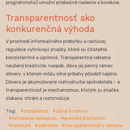
programmatic) umožní priebežné riadenie a korekcie.
Transparentnosť ako
konkurenčná výhoda
V prostredí informačného prebytku a rastúcej
regulácie vyhrávajú značky, ktoré sú čitateľné,
konzistentné a úprimné. Transparentná reklama
neuberá kreativite; naopak, dáva jej pevný rámec
dôvery, v ktorom môžu silné príbehy pôsobiť naplno.
Dôvera je akumulované rozhodnutie spotrebiteľa – a
transparentnosť je mechanizmus, ktorým ju značka
získava, chráni a rozmnožuje.
Tag:
compliance
jasné tvrdenia
označenie spoluprác
pravidlá platforiem
recenzie
súkromie
transparentnosť v reklame