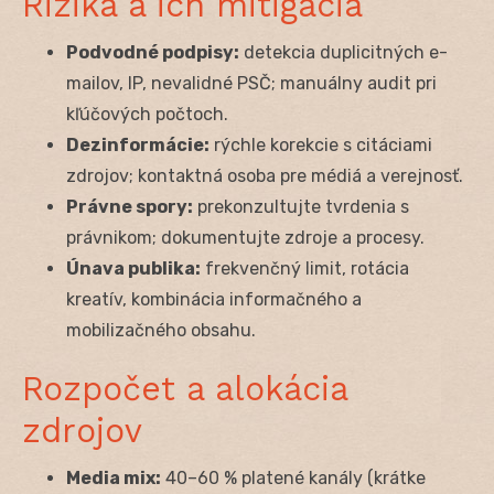
Riziká a ich mitigácia
Podvodné podpisy:
detekcia duplicitných e-
mailov, IP, nevalidné PSČ; manuálny audit pri
kľúčových počtoch.
Dezinformácie:
rýchle korekcie s citáciami
zdrojov; kontaktná osoba pre médiá a verejnosť.
Právne spory:
prekonzultujte tvrdenia s
právnikom; dokumentujte zdroje a procesy.
Únava publika:
frekvenčný limit, rotácia
kreatív, kombinácia informačného a
mobilizačného obsahu.
Rozpočet a alokácia
zdrojov
Media mix:
40–60 % platené kanály (krátke