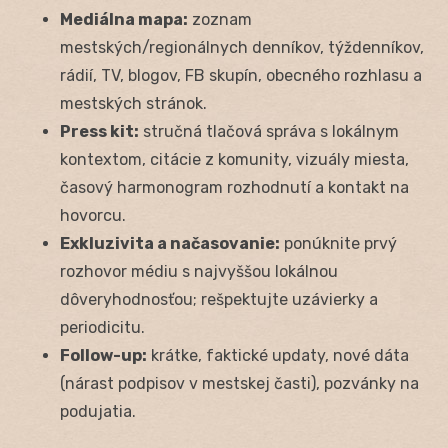
Mediálna mapa:
zoznam
mestských/regionálnych denníkov, týždenníkov,
rádií, TV, blogov, FB skupín, obecného rozhlasu a
mestských stránok.
Press kit:
stručná tlačová správa s lokálnym
kontextom, citácie z komunity, vizuály miesta,
časový harmonogram rozhodnutí a kontakt na
hovorcu.
Exkluzivita a načasovanie:
ponúknite prvý
rozhovor médiu s najvyššou lokálnou
dôveryhodnosťou; rešpektujte uzávierky a
periodicitu.
Follow-up:
krátke, faktické updaty, nové dáta
(nárast podpisov v mestskej časti), pozvánky na
podujatia.