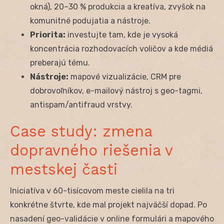
okná), 20–30 % produkcia a kreatíva, zvyšok na
komunitné podujatia a nástroje.
Priorita:
investujte tam, kde je vysoká
koncentrácia rozhodovacích voličov a kde médiá
preberajú tému.
Nástroje:
mapové vizualizácie, CRM pre
dobrovoľníkov, e-mailový nástroj s geo-tagmi,
antispam/antifraud vrstvy.
Case study: zmena
dopravného riešenia v
mestskej časti
Iniciatíva v 60-tisícovom meste cielila na tri
konkrétne štvrte, kde mal projekt najväčší dopad. Po
nasadení geo-validácie v online formulári a mapového