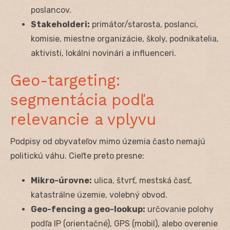
poslancov.
Stakeholderi:
primátor/starosta, poslanci,
komisie, miestne organizácie, školy, podnikatelia,
aktivisti, lokálni novinári a influenceri.
Geo-targeting:
segmentácia podľa
relevancie a vplyvu
Podpisy od obyvateľov mimo územia často nemajú
politickú váhu. Cieľte preto presne:
Mikro-úrovne:
ulica, štvrť, mestská časť,
katastrálne územie, volebný obvod.
Geo-fencing a geo-lookup:
určovanie polohy
podľa IP (orientačné), GPS (mobil), alebo overenie