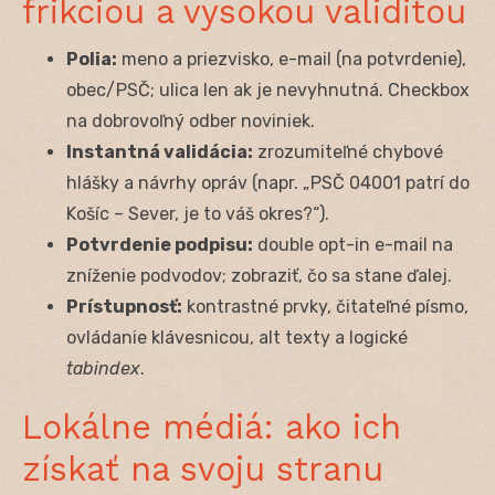
frikciou a vysokou validitou
Polia:
meno a priezvisko, e-mail (na potvrdenie),
obec/PSČ; ulica len ak je nevyhnutná. Checkbox
na dobrovoľný odber noviniek.
Instantná validácia:
zrozumiteľné chybové
hlášky a návrhy opráv (napr. „PSČ 04001 patrí do
Košíc – Sever, je to váš okres?“).
Potvrdenie podpisu:
double opt-in e-mail na
zníženie podvodov; zobraziť, čo sa stane ďalej.
Prístupnosť:
kontrastné prvky, čitateľné písmo,
ovládanie klávesnicou, alt texty a logické
tabindex
.
Lokálne médiá: ako ich
získať na svoju stranu