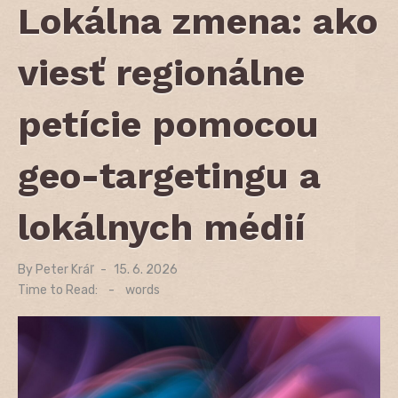
Lokálna zmena: ako
viesť regionálne
petície pomocou
geo-targetingu a
lokálnych médií
By
Peter Kráľ
Posted
15. 6. 2026
on
Time to Read:
-
words