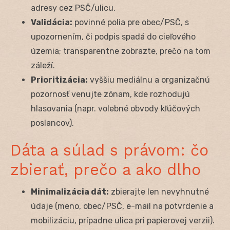
adresy cez PSČ/ulicu.
Validácia:
povinné polia pre obec/PSČ, s
upozornením, či podpis spadá do cieľového
územia; transparentne zobrazte, prečo na tom
záleží.
Prioritizácia:
vyššiu mediálnu a organizačnú
pozornosť venujte zónam, kde rozhodujú
hlasovania (napr. volebné obvody kľúčových
poslancov).
Dáta a súlad s právom: čo
zbierať, prečo a ako dlho
Minimalizácia dát:
zbierajte len nevyhnutné
údaje (meno, obec/PSČ, e-mail na potvrdenie a
mobilizáciu, prípadne ulica pri papierovej verzii).