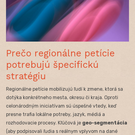
Prečo regionálne petície
potrebujú špecifickú
stratégiu
Regionálne petície mobilizujú ľudí k zmene, ktorá sa
dotýka konkrétneho mesta, okresu či kraja. Oproti
celonárodným iniciatívam sú úspešné vtedy, keď
presne trafia lokálne potreby, jazyk, médiá a
rozhodovacie procesy. Kľúčová je
geo-segmentácia
(aby podpisovali ľudia s reálnym vplyvom na dané