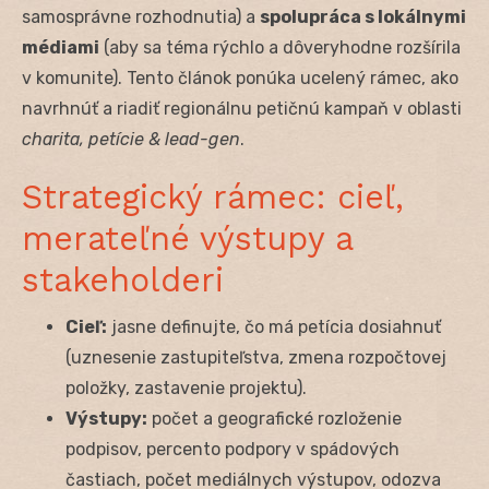
samosprávne rozhodnutia) a
spolupráca s lokálnymi
médiami
(aby sa téma rýchlo a dôveryhodne rozšírila
v komunite). Tento článok ponúka ucelený rámec, ako
navrhnúť a riadiť regionálnu petičnú kampaň v oblasti
charita, petície & lead-gen
.
Strategický rámec: cieľ,
merateľné výstupy a
stakeholderi
Cieľ:
jasne definujte, čo má petícia dosiahnuť
(uznesenie zastupiteľstva, zmena rozpočtovej
položky, zastavenie projektu).
Výstupy:
počet a geografické rozloženie
podpisov, percento podpory v spádových
častiach, počet mediálnych výstupov, odozva