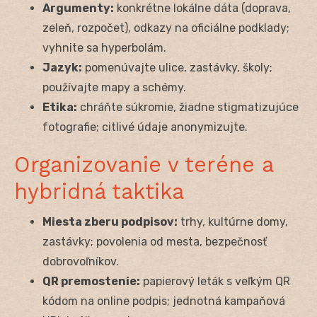
Argumenty:
konkrétne lokálne dáta (doprava,
zeleň, rozpočet), odkazy na oficiálne podklady;
vyhnite sa hyperbolám.
Jazyk:
pomenúvajte ulice, zastávky, školy;
používajte mapy a schémy.
Etika:
chráňte súkromie, žiadne stigmatizujúce
fotografie; citlivé údaje anonymizujte.
Organizovanie v teréne a
hybridná taktika
Miesta zberu podpisov:
trhy, kultúrne domy,
zastávky; povolenia od mesta, bezpečnosť
dobrovoľníkov.
QR premostenie:
papierový leták s veľkým QR
kódom na online podpis; jednotná kampaňová