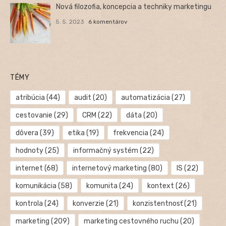
Nová filozofia, koncepcia a techniky marketingu
5. 5. 2023
6 komentárov
TÉMY
atribúcia
(44)
audit
(20)
automatizácia
(27)
cestovanie
(29)
CRM
(22)
dáta
(20)
dôvera
(39)
etika
(19)
frekvencia
(24)
hodnoty
(25)
informačný systém
(22)
internet
(68)
internetový marketing
(80)
IS
(22)
komunikácia
(58)
komunita
(24)
kontext
(26)
kontrola
(24)
konverzie
(21)
konzistentnosť
(21)
marketing
(209)
marketing cestovného ruchu
(20)