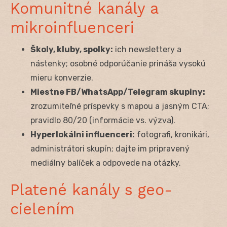
Komunitné kanály a
mikroinfluenceri
Školy, kluby, spolky:
ich newslettery a
nástenky; osobné odporúčanie prináša vysokú
mieru konverzie.
Miestne FB/WhatsApp/Telegram skupiny:
zrozumiteľné príspevky s mapou a jasným CTA;
pravidlo 80/20 (informácie vs. výzva).
Hyperlokálni influenceri:
fotografi, kronikári,
administrátori skupín; dajte im pripravený
mediálny balíček a odpovede na otázky.
Platené kanály s geo-
cielením