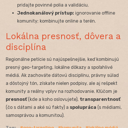
pridajte povinné polia a validáciu.
Jednokanálový prístup:
ignorovanie offline
komunity; kombinujte online a terén.
Lokálna presnosť, dôvera a
disciplína
Regionálne petície sú najúspešnejšie, keď kombinujú
presný geo-targeting, lokálne dôkazy a spoľahlivé
médiá. Ak zachováte dátovú disciplínu, právny súlad
a dôstojný tón, získate nielen podpisy, ale aj rešpekt
komunity a reálny vplyv na rozhodovanie. Kľúčom je
presnosť
(kde a koho oslovujete),
transparentnosť
(čo s dátami a aké sú fakty) a
spolupráca
(s médiami,
samosprávou a komunitou).
Tag:
geo-targeting
komunita
lokálne médiá