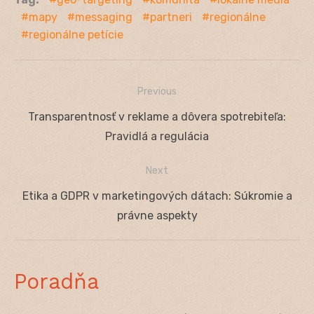
mapy
messaging
partneri
regionálne
regionálne petície
Previous
Navigácia
Previous
Transparentnosť v reklame a dôvera spotrebiteľa:
v
post:
Pravidlá a regulácia
článku
Next
Next
Etika a GDPR v marketingových dátach: Súkromie a
post:
právne aspekty
Poradňa