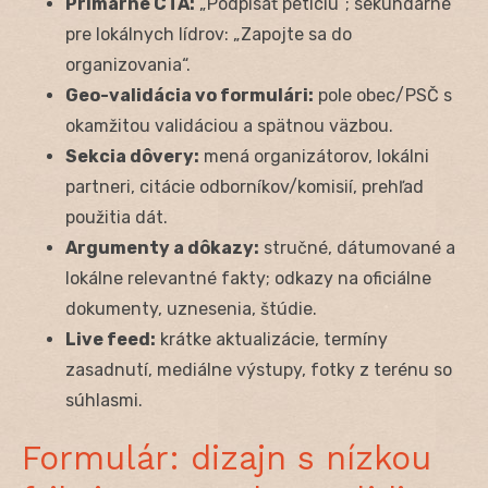
Primárne CTA:
„Podpísať petíciu“; sekundárne
pre lokálnych lídrov: „Zapojte sa do
organizovania“.
Geo-validácia vo formulári:
pole obec/PSČ s
okamžitou validáciou a spätnou väzbou.
Sekcia dôvery:
mená organizátorov, lokálni
partneri, citácie odborníkov/komisií, prehľad
použitia dát.
Argumenty a dôkazy:
stručné, dátumované a
lokálne relevantné fakty; odkazy na oficiálne
dokumenty, uznesenia, štúdie.
Live feed:
krátke aktualizácie, termíny
zasadnutí, mediálne výstupy, fotky z terénu so
súhlasmi.
Formulár: dizajn s nízkou