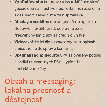
Vyhľadávanie:
brandové a issue kľúčové slová
geocielené na mesto/okres; reklamné rozšírenia
s dátumom zasadnutia zastupiteľstva.
Display a sociálne siete:
geo-fencing okolo
kľúčových lokalít (úrad, dopravné uzly);
frekvenčný limit, aby sa predišlo únave.
Video:
krátke lokálne
explainery
so subpismi;
umiestnenie do správ a komunít.
Optimalizácia:
sledujte CPA za overený podpis
a podiel relevantných PSČ; vypínajte
neefektívne zóny.
Obsah a messaging:
lokálna presnosť a
dôstojnosť