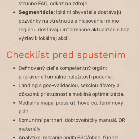
stručné FAQ, odkaz na zdroje.
Segmentácia:
lokálni obyvatelia dostávajú
pozvánky na stretnutia a hlasovania; mimo
regiónu dostávajú informačné aktualizácie bez
výziev k lokálnej akcii.
Checklist pred spustením
Definovaný cieľ a kompetentný orgán;
pripravené formálne náležitosti podania.
Landing s geo-validáciou, sekciou dôvery a
dôkazmi; prístupnosť a mobilná optimalizácia.
Mediálna mapa, press kit, hovorca, termínový
plán.
Komunitní partneri, dobrovoľnícky manuál, QR
materiály.
Analytika: meranie podľa PSČ/obce, funnel,