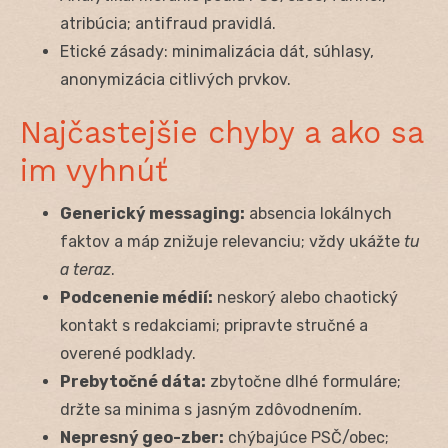
atribúcia; antifraud pravidlá.
Etické zásady: minimalizácia dát, súhlasy,
anonymizácia citlivých prvkov.
Najčastejšie chyby a ako sa
im vyhnúť
Generický messaging:
absencia lokálnych
faktov a máp znižuje relevanciu; vždy ukážte
tu
a teraz
.
Podcenenie médií:
neskorý alebo chaotický
kontakt s redakciami; pripravte stručné a
overené podklady.
Prebytočné dáta:
zbytočne dlhé formuláre;
držte sa minima s jasným zdôvodnením.
Nepresný geo-zber:
chýbajúce PSČ/obec;