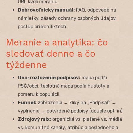
URL kvôli meraniu.
Dobrovoľnícky manuál:
FAQ, odpovede na
námietky, zásady ochrany osobných údajov,
postup pri konfliktoch.
Meranie a analytika: čo
sledovať denne a čo
týždenne
Geo-rozloženie podpisov:
mapa podľa
PSČ/obcí, teplotná mapa podľa hustoty a
pomeru k populácii.
Funnel:
zobrazenia → kliky na „Podpísať“ →
vyplnenie → potvrdené podpisy (double opt-in).
Zdrojový mix:
organické vs. platené vs. médiá
vs. komunitné kanály; atribúcia posledného a