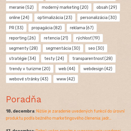
meranie
(52)
moderný marketing
(20)
obsah
(29)
online
(24)
optimalizácia
(23)
personalizácia
(30)
PR
(33)
propagácia
(82)
reklama
(67)
reporting
(26)
retencia
(21)
rýchlosť
(19)
segmenty
(28)
segmentácia
(30)
seo
(30)
stratégie
(34)
testy
(24)
transparentnosť
(28)
trendy v turizme
(20)
web
(44)
webdesign
(42)
webové stránky
(43)
www
(42)
Poradňa
18. decembra
:
Nižšie je zaradenie uvedených funkcií do úrovní
produktu podľa bežného marketingového členenia: jadr...