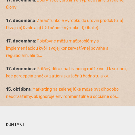
17. decembra
:
Dobrý večer, prosím o vypracovanie uvedenej
úlohy
17. decembra
:
Zaraď funkcie výrobku do úrovní produktu: a)
Dizajn b) Kvalita c) Užitočnosť výrobku d) Obal e)...
17. decembra
:
Poisťovne môžu mať problémy s
implementáciou kvôli svojej konzervatívnej povahe a
reguláciám, ale ti...
17. decembra
:
Prílišný dôraz na branding môže viesť k situácii,
kde percepcia značky zatieni skutočnú hodnotu a kv...
15. októbra
:
Marketing na zelenej lúke môže byť dlhodobo
neudržateľný, ak ignoruje environmentálne a sociálne dôs...
KONTAKT