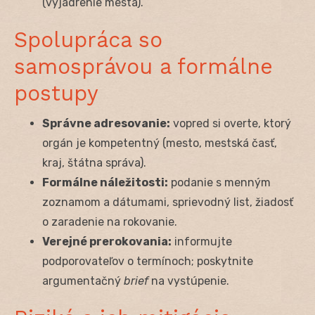
(vyjadrenie mesta).
Spolupráca so
samosprávou a formálne
postupy
Správne adresovanie:
vopred si overte, ktorý
orgán je kompetentný (mesto, mestská časť,
kraj, štátna správa).
Formálne náležitosti:
podanie s menným
zoznamom a dátumami, sprievodný list, žiadosť
o zaradenie na rokovanie.
Verejné prerokovania:
informujte
podporovateľov o termínoch; poskytnite
argumentačný
brief
na vystúpenie.