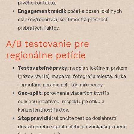
prvého kontaktu.
Engagement médií:
počet a dosah lokálnych
článkov/reportáží; sentiment a presnosť
prebratých faktov.
A/B testovanie pre
regionálne petície
Testovateľné prvky:
nadpis s lokálnym prvkom
(názov štvrte), mapa vs. fotografia miesta, dĺžka
formulára, poradie polí, tón mikrocopy.
Geo-split:
porovnanie viacerých štvrtí s
odlišnou kreatívou; rešpektujte etiku a
konzistentnosť faktov.
Stop pravidlá:
ukončite test po dosiahnutí
dostatočného signálu alebo pri vonkajšej zmene