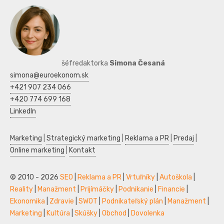
šéfredaktorka
Simona Česaná
simona@euroekonom.sk
+421 907 234 066
+420 774 699 168
LinkedIn
Marketing
|
Strategický marketing
|
Reklama a PR
|
Predaj
|
Online marketing
|
Kontakt
© 2010 - 2026
SEO
|
Reklama a PR
|
Vrtuľníky
|
Autoškola
|
Reality
|
Manažment
|
Prijímáčky
|
Podnikanie
|
Financie
|
Ekonomika
|
Zdravie
|
SWOT
|
Podnikateľský plán
|
Manažment
|
Marketing
|
Kultúra
|
Skúšky
|
Obchod
|
Dovolenka