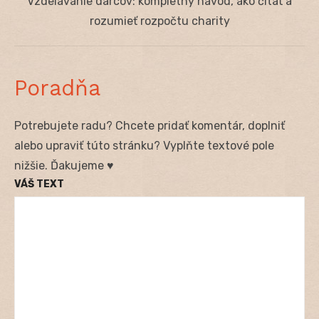
Next
Vzdelávanie darcov: kompletný návod, ako čítať a
post:
rozumieť rozpočtu charity
Poradňa
Potrebujete radu? Chcete pridať komentár, doplniť
alebo upraviť túto stránku? Vyplňte textové pole
nižšie. Ďakujeme ♥
VÁŠ TEXT