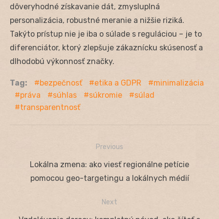
dôveryhodné získavanie dát, zmysluplná
personalizácia, robustné meranie a nižšie riziká.
Takýto prístup nie je iba o súlade s reguláciou – je to
diferenciátor, ktorý zlepšuje zákaznícku skúsenosť a
dlhodobú výkonnosť značky.
Tag:
bezpečnosť
etika a GDPR
minimalizácia
práva
súhlas
súkromie
súlad
transparentnosť
Previous
Navigácia
Previous
Lokálna zmena: ako viesť regionálne petície
v
post:
pomocou geo-targetingu a lokálnych médií
článku
Next