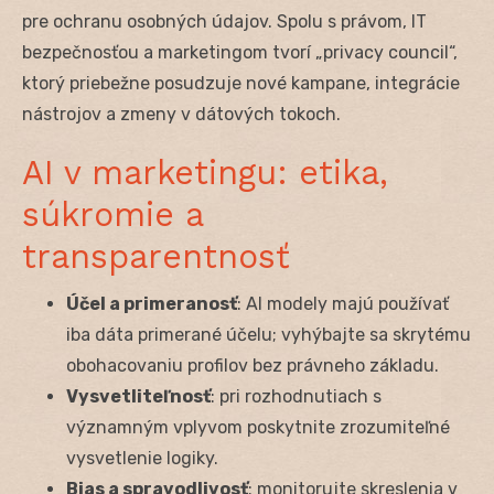
pre ochranu osobných údajov. Spolu s právom, IT
bezpečnosťou a marketingom tvorí „privacy council“,
ktorý priebežne posudzuje nové kampane, integrácie
nástrojov a zmeny v dátových tokoch.
AI v marketingu: etika,
súkromie a
transparentnosť
Účel a primeranosť
: AI modely majú používať
iba dáta primerané účelu; vyhýbajte sa skrytému
obohacovaniu profilov bez právneho základu.
Vysvetliteľnosť
: pri rozhodnutiach s
významným vplyvom poskytnite zrozumiteľné
vysvetlenie logiky.
Bias a spravodlivosť
: monitorujte skreslenia v