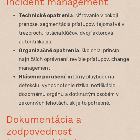
incident management
Technické opatrenia
: šifrovanie v pokoji i
prenose, segmentácia prístupov, tajomstvá v
trezoroch, rotácia kľúčov, dvojfaktorová
autentifikácia.
Organizačné opatrenia
: školenia, princíp
najnižších oprávnení, revízie prístupov, change
management.
Hlásenie porušení
: interný playbook na
detekciu, vyhodnotenie rizika, notifikácie
dozornému orgánu a dotknutým osobám v
zákonných lehotách, ak je to potrebné.
Dokumentácia a
zodpovednosť