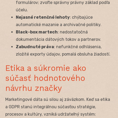
formulárov; zvoľte správny právny základ podľa
účelu.
Nejasné retenčné lehoty
: chýbajúce
automatické mazanie a archivačné politiky.
Black-box martech
: nedostatočná
dokumentácia dátových tokov a partnerov.
Zabudnuté práva
: nefunkčné odhlásenia,
zložité exporty údajov, pomalá obsluha žiadostí.
Etika a súkromie ako
súčasť hodnotového
návrhu značky
Marketingové dáta sú silou aj záväzkom. Keď sa etika
a GDPR stanú integrálnou súčasťou stratégie,
procesov a kultúry, vzniká udržateľný systém: