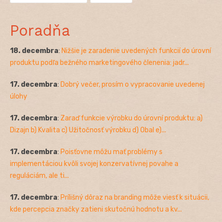
Poradňa
18. decembra
:
Nižšie je zaradenie uvedených funkcií do úrovní
produktu podľa bežného marketingového členenia: jadr...
17. decembra
:
Dobrý večer, prosím o vypracovanie uvedenej
úlohy
17. decembra
:
Zaraď funkcie výrobku do úrovní produktu: a)
Dizajn b) Kvalita c) Užitočnosť výrobku d) Obal e)...
17. decembra
:
Poisťovne môžu mať problémy s
implementáciou kvôli svojej konzervatívnej povahe a
reguláciám, ale ti...
17. decembra
:
Prílišný dôraz na branding môže viesť k situácii,
kde percepcia značky zatieni skutočnú hodnotu a kv...