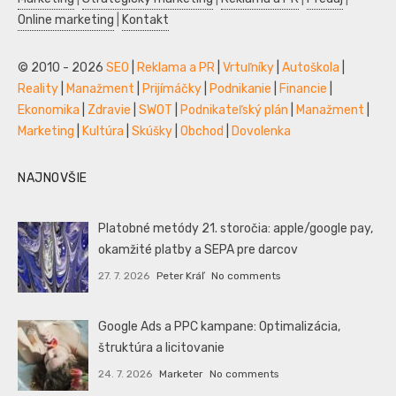
Online marketing
|
Kontakt
© 2010 - 2026
SEO
|
Reklama a PR
|
Vrtuľníky
|
Autoškola
|
Reality
|
Manažment
|
Prijímáčky
|
Podnikanie
|
Financie
|
Ekonomika
|
Zdravie
|
SWOT
|
Podnikateľský plán
|
Manažment
|
Marketing
|
Kultúra
|
Skúšky
|
Obchod
|
Dovolenka
NAJNOVŠIE
Platobné metódy 21. storočia: apple/google pay,
okamžité platby a SEPA pre darcov
27. 7. 2026
Peter Kráľ
No comments
Google Ads a PPC kampane: Optimalizácia,
štruktúra a licitovanie
24. 7. 2026
Marketer
No comments