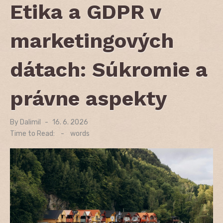
Etika a GDPR v
marketingových
dátach: Súkromie a
právne aspekty
By
Dalimil
Posted
16. 6. 2026
on
Time to Read:
-
words