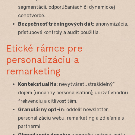
segmentácii, odporúčaniach či dynamickej
cenotvorbe.
Bezpečnosť tréningových dát
: anonymizácia,
prístupové kontroly a audit použitia.
Etické rámce pre
personalizáciu a
remarketing
Kontekstualita
: nevytvárať „strašidelný“
dojem (uncanny personalisation); udržať vhodnú
frekvenciu a citlivosť tém.
Granulárny opt-in
: oddeliť newsletter,
personalizáciu webu, remarketing a zdieľanie s
partnermi.
Obmedzenie dosahu
: geografia, vekové limity,