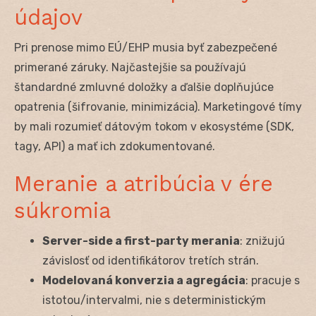
údajov
Pri prenose mimo EÚ/EHP musia byť zabezpečené
primerané záruky. Najčastejšie sa používajú
štandardné zmluvné doložky a ďalšie doplňujúce
opatrenia (šifrovanie, minimizácia). Marketingové tímy
by mali rozumieť dátovým tokom v ekosystéme (SDK,
tagy, API) a mať ich zdokumentované.
Meranie a atribúcia v ére
súkromia
Server-side a first-party merania
: znižujú
závislosť od identifikátorov tretích strán.
Modelovaná konverzia a agregácia
: pracuje s
istotou/intervalmi, nie s deterministickým