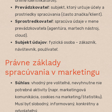
online identifikátorov).
Prevádzkovateľ
: subjekt, ktorý určuje účely a
prostriedky spracúvania (často značka/klient).
Sprostredkovateľ
: spracúva údaje v mene
prevádzkovateľa (agentúra, martech nástroj,
cloud).
Subjekt údajov
: fyzická osoba – zákazník,
návštevník, používateľ.
Právne základy
spracúvania v marketingu
Súhlas
: vhodný pre voliteľné, nevyhnutne nie
potrebné aktivity (napr. marketingová
komunikácia, cookies na marketing/štatistiku).
Musí byť slobodný, informovaný, konkrétny a
odvolateľný.