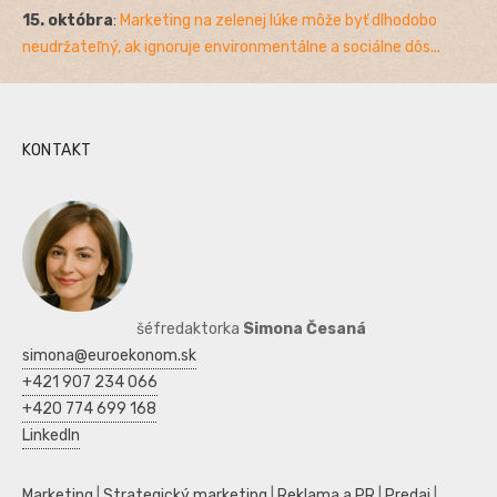
15. októbra
:
Marketing na zelenej lúke môže byť dlhodobo
neudržateľný, ak ignoruje environmentálne a sociálne dôs...
KONTAKT
šéfredaktorka
Simona Česaná
simona@euroekonom.sk
+421 907 234 066
+420 774 699 168
LinkedIn
Marketing
|
Strategický marketing
|
Reklama a PR
|
Predaj
|