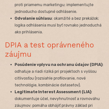
proti priamemu marketingu; implementujte
jednoducho dostupné odhlásenie.
Odvolanie súhlasu
: okamžité a bez prekážok;
logika odhlásenia musí byť rovnako jednoduchá
ako prihlásenia.
DPIA a test oprávneného
záujmu
Posúdenie vplyvu na ochranu údajov (DPIA)
:
odhaľuje a riadi riziká pri projektoch s vyššou
citlivosťou (rozsiahle profilovanie, nové
technológie, kombinácie datasetov).
Legitimate Interest Assessment (LIA)
:
dokumentuje účel, nevyhnutnosť a rovnováhu
záujmov; pomáha obhájiť právny základ pri