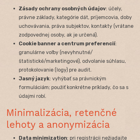
Zásady ochrany osobných údajov
: účely,
právne základy, kategórie dát, príjemcovia, doby
uchovávania, práva subjektov, kontakty (vrátane
zodpovednej osoby, ak je určená).
Cookie banner a centrum preferencií
:
granulárne voľby (nevyhnutné/
štatistické/marketingové), odvolanie súhlasu,
protokolovanie (logy) pre audit.
Jasný jazyk
: vyhýbať sa právnickým
formuláciám; použiť konkrétne príklady, čo sa s
údajmi robí.
Minimalizácia, retenčné
lehoty a anonymizácia
Data minimization
: pri registrácii nežiadajte