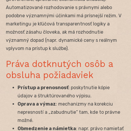
Automatizované rozhodovanie s právnymi alebo
podobne významnými účinkami má prísnejší režim. V
marketingu je kľúčová transparentnosť logiky a
možnosť zásahu človeka, ak má rozhodnutie
významný dopad (napr. dynamické ceny s reálnym
vplyvom na prístup k službe).
Práva dotknutých osôb a
obsluha požiadaviek
Prístup a prenosnosť
: poskytnutie kópie
údajov a štruktúrovaného výpisu.
Oprava a výmaz
: mechanizmy na korekciu
nepresností a „zabudnutie“ tam, kde to právne
možné.
Obmedzenie a námietka
: napr. právo namietať