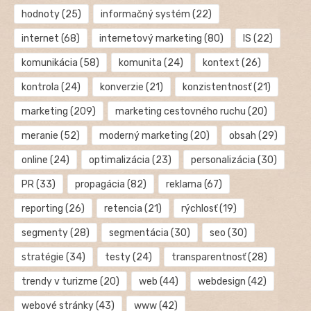
hodnoty
(25)
informačný systém
(22)
internet
(68)
internetový marketing
(80)
IS
(22)
komunikácia
(58)
komunita
(24)
kontext
(26)
kontrola
(24)
konverzie
(21)
konzistentnosť
(21)
marketing
(209)
marketing cestovného ruchu
(20)
meranie
(52)
moderný marketing
(20)
obsah
(29)
online
(24)
optimalizácia
(23)
personalizácia
(30)
PR
(33)
propagácia
(82)
reklama
(67)
reporting
(26)
retencia
(21)
rýchlosť
(19)
segmenty
(28)
segmentácia
(30)
seo
(30)
stratégie
(34)
testy
(24)
transparentnosť
(28)
trendy v turizme
(20)
web
(44)
webdesign
(42)
webové stránky
(43)
www
(42)