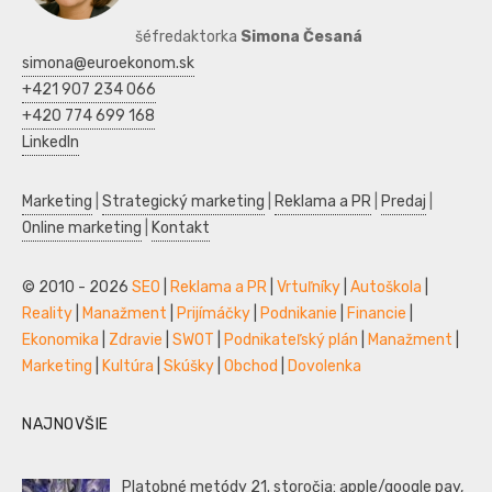
šéfredaktorka
Simona Česaná
simona@euroekonom.sk
+421 907 234 066
+420 774 699 168
LinkedIn
Marketing
|
Strategický marketing
|
Reklama a PR
|
Predaj
|
Online marketing
|
Kontakt
© 2010 - 2026
SEO
|
Reklama a PR
|
Vrtuľníky
|
Autoškola
|
Reality
|
Manažment
|
Prijímáčky
|
Podnikanie
|
Financie
|
Ekonomika
|
Zdravie
|
SWOT
|
Podnikateľský plán
|
Manažment
|
Marketing
|
Kultúra
|
Skúšky
|
Obchod
|
Dovolenka
NAJNOVŠIE
Platobné metódy 21. storočia: apple/google pay,