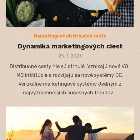
Marketingové distribučné cesty
Dynamika marketingových ciest
Posted
25. 3. 2023
on
Distribučné cesty nie sú strnulé. Vznikajú nové VO i
MO inštitúcie a rozvíjajú sa nové systémy DC.
Vertikálne marketingové systémy Jedným z
najvýznamnejších súčasných trendov …