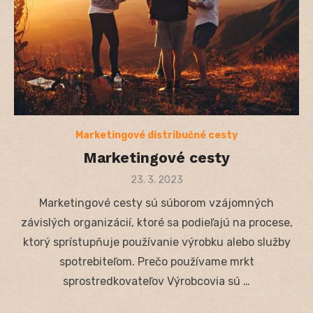
Marketingové distribučné cesty
Marketingové cesty
Posted
23. 3. 2023
on
Marketingové cesty sú súborom vzájomných
závislých organizácií, ktoré sa podieľajú na procese,
ktorý sprístupňuje používanie výrobku alebo služby
spotrebiteľom. Prečo používame mrkt
sprostredkovateľov Výrobcovia sú …