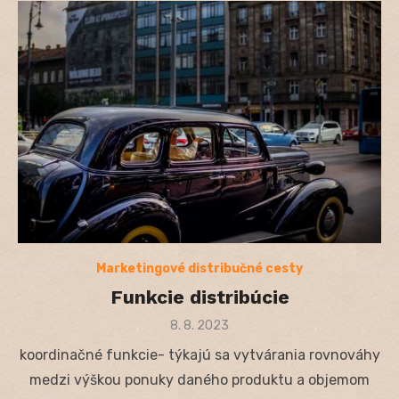
Marketingové distribučné cesty
Funkcie distribúcie
Posted
8. 8. 2023
on
koordinačné funkcie- týkajú sa vytvárania rovnováhy
medzi výškou ponuky daného produktu a objemom