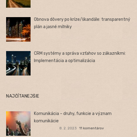
Obnova dôvery po kríze/škandále: transparentný
plán a jasné míľniky
CRM systémy a správa vzťahov so zákazníkmi:
Implementácia a optimalizácia
NAJČÍTANEJŠIE
Komunikácia – druhy, funkcie a význam
komunikácie
8. 2. 2023
11 komentárov