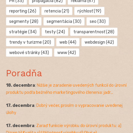
PR
(33)
propagácia
(82)
reklama
(67)
reporting
(26)
retencia
(21)
rýchlosť
(19)
segmenty
(28)
segmentácia
(30)
seo
(30)
stratégie
(34)
testy
(24)
transparentnosť
(28)
trendy v turizme
(20)
web
(44)
webdesign
(42)
webové stránky
(43)
www
(42)
Poradňa
18. decembra
:
Nižšie je zaradenie uvedených funkcií do úrovní
produktu podľa bežného marketingového členenia: jadr...
17. decembra
:
Dobrý večer, prosím o vypracovanie uvedenej
úlohy
17. decembra
:
Zaraď funkcie výrobku do úrovní produktu: a)
Dizajn b) Kvalita c) Užitočnosť výrobku d) Obal e)...