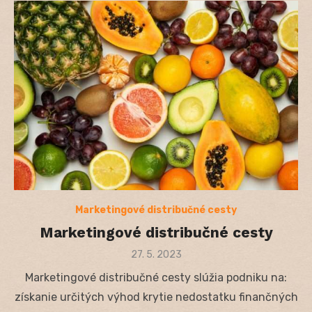
Marketingové distribučné cesty
Marketingové distribučné cesty
Posted
27. 5. 2023
on
Marketingové distribučné cesty slúžia podniku na:
získanie určitých výhod krytie nedostatku finančných