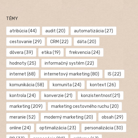
TÉMY
atribúcia
(44)
audit
(20)
automatizácia
(27)
cestovanie
(29)
CRM
(22)
dáta
(20)
dôvera
(39)
etika
(19)
frekvencia
(24)
hodnoty
(25)
informačný systém
(22)
internet
(68)
internetový marketing
(80)
IS
(22)
komunikácia
(58)
komunita
(24)
kontext
(26)
kontrola
(24)
konverzie
(21)
konzistentnosť
(21)
marketing
(209)
marketing cestovného ruchu
(20)
meranie
(52)
moderný marketing
(20)
obsah
(29)
online
(24)
optimalizácia
(23)
personalizácia
(30)