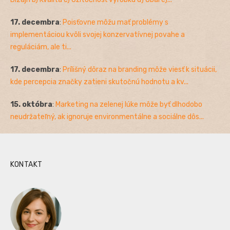
17. decembra
:
Poisťovne môžu mať problémy s
implementáciou kvôli svojej konzervatívnej povahe a
reguláciám, ale ti...
17. decembra
:
Prílišný dôraz na branding môže viesť k situácii,
kde percepcia značky zatieni skutočnú hodnotu a kv...
15. októbra
:
Marketing na zelenej lúke môže byť dlhodobo
neudržateľný, ak ignoruje environmentálne a sociálne dôs...
KONTAKT