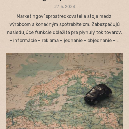
Posted
27. 5. 2023
on
Marketingoví sprostredkovatelia stoja medzi
výrobcom a konečným spotrebiteľom. Zabezpečujú
nasledujúce funkcie dôležité pre plynulý tok tovarov:
– informácie – reklama – jednanie – objednanie – …