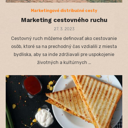
Marketingové distribučné cesty
Marketing cestovného ruchu
Posted
27. 3. 2023
on
Cestovný ruch môžeme definovať ako cestovanie
osôb, ktoré sa na prechodný čas vzdialili z miesta
bydliska, aby sa inde zdržiavali pre uspokojenie
životných a kultúrnych …