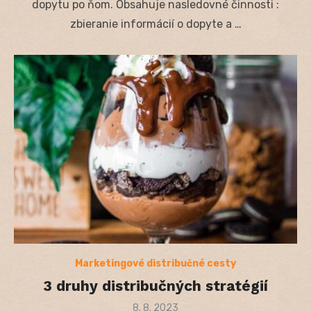
dopytu po ňom. Obsahuje nasledovné činnosti :
zbieranie informácií o dopyte a …
Marketingové distribučné cesty
3 druhy distribučných stratégií
Posted
8. 8. 2023