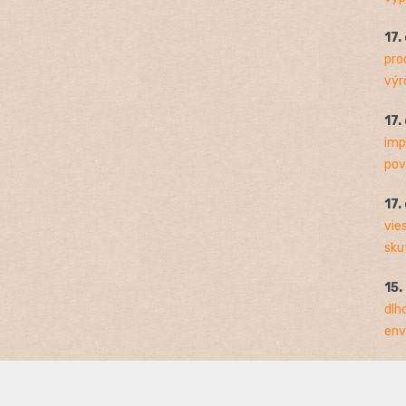
17.
pro
výro
17.
imp
pov
17.
vie
sku
15.
dlh
env