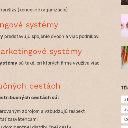
franšízy (koncesné organizácie)
ingové systémy
my
predstavujú spojenie dvoch a viac podnikov.
arketingové systémy
systémy
sú také, pri ktorých firma využíva viac
ibučných cestách
TÉ
distribučných cestách sú:
at
a
ferovaným zdrojom a vzbudzujú rešpekt
 stať zasvätencami
C
u dominantnej distribučnej cesty