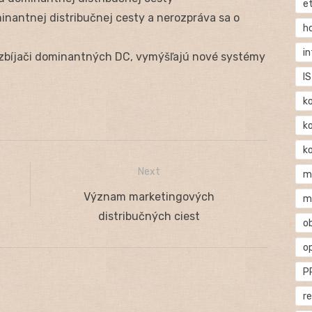
e
nantnej distribučnej cesty a nerozpráva sa o
h
i
zbíjači dominantných DC, vymýšľajú nové systémy
IS
k
k
k
Next
m
Next
Význam marketingových
m
post:
distribučných ciest
o
o
P
r