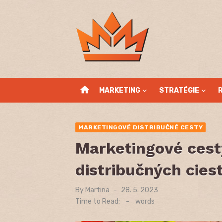
Skip
to
content
home
MARKETING
STRATÉGIE
MARKETINGOVÉ DISTRIBUČNÉ CESTY
Marketingové cest
distribučných cies
By
Martina
Posted
28. 5. 2023
on
Time to Read:
-
words