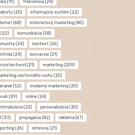
tika
(19)
frekvencia
(24)
odnoty
(25)
informačný systém
(22)
nternet
(68)
internetový marketing
(80)
(22)
komunikácia
(58)
omunita
(24)
kontext
(26)
ontrola
(24)
konverzie
(21)
onzistentnosť
(21)
marketing
(209)
arketing cestovného ruchu
(20)
eranie
(52)
moderný marketing
(20)
bsah
(29)
online
(24)
ptimalizácia
(23)
personalizácia
(30)
R
(33)
propagácia
(82)
reklama
(67)
eporting
(26)
retencia
(21)