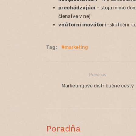
prechádzajúci
– stoja mimo domi
členstve v nej
vnútorní
inovátori
-skutoční ro
Tag:
marketing
Previous
Navigácia
Previous
Marketingové distribučné cesty
v
post:
článku
Poradňa