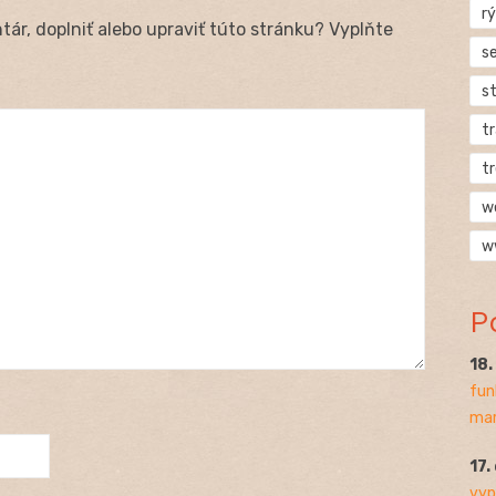
rý
ár, doplniť alebo upraviť túto stránku? Vyplňte
s
s
t
t
w
w
P
18
fun
mar
17.
vyp