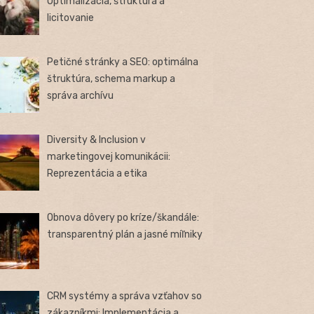
Optimalizácia, štruktúra a
licitovanie
Petičné stránky a SEO: optimálna
štruktúra, schema markup a
správa archívu
Diversity & Inclusion v
marketingovej komunikácii:
Reprezentácia a etika
Obnova dôvery po kríze/škandále:
transparentný plán a jasné míľniky
CRM systémy a správa vzťahov so
zákazníkmi: Implementácia a