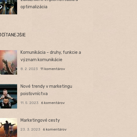
optimalizácia
JČÍTANEJŠIE
Komunikácia – druhy, funkcie a
význam komunikácie
8. 2. 2023
11 komentárov
Nové trendy v marketingu
poisťovníctva
11. 5. 2023
6 komentárov
Marketingové cesty
23. 3. 2023
6 komentárov