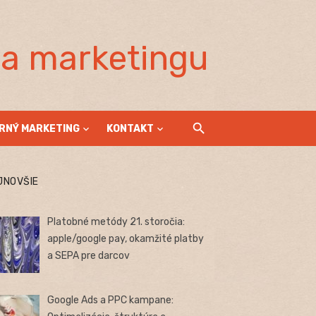
la marketingu
RNÝ MARKETING
KONTAKT
JNOVŠIE
Platobné metódy 21. storočia:
apple/google pay, okamžité platby
a SEPA pre darcov
Google Ads a PPC kampane: