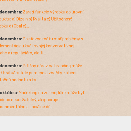
 decembra
:
Zaraď funkcie výrobku do úrovní
duktu: a) Dizajn b) Kvalita c) Užitočnosť
bku d) Obal e)...
 decembra
:
Poisťovne môžu mať problémy s
lementáciou kvôli svojej konzervatívnej
ahe a reguláciám, ale ti...
 decembra
:
Prílišný dôraz na branding môže
sť k situácii, kde percepcia značky zatieni
točnú hodnotu a kv...
 októbra
:
Marketing na zelenej lúke môže byť
odobo neudržateľný, ak ignoruje
ironmentálne a sociálne dôs...