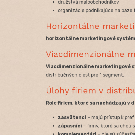
družstvá maloobchodníkov
organizácie podnikajúce na báze 
Horizontálne market
horizontálne marketingové systé
Viacdimenzionálne m
Viacdimenzionálne marketingové 
distribučných ciest pre 1 segment.
Úlohy firiem v distr
Role firiem, ktoré sa nachádzajú v 
zasvätenci
– majú prístup k pre
zápasníci
– firmy, ktoré sa chcú
komplementári
– nie sú súčasťo