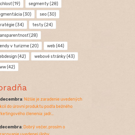
chlosť
(19)
segmenty
(28)
egmentácia
(30)
seo
(30)
tratégie
(34)
testy
(24)
ransparentnosť
(28)
rendy v turizme
(20)
web
(44)
ebdesign
(42)
webové stránky
(43)
ww
(42)
oradňa
. decembra
:
Nižšie je zaradenie uvedených
kcií do úrovní produktu podľa bežného
ketingového členenia: jadr...
 decembra
:
Dobrý večer, prosím o
racovanie uvedenej úlohy