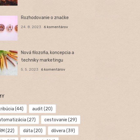
Rozhodovanie o značke
24. 8. 2023
6 komentárov
Nová filozofia, koncepcia a
techniky marketingu
5. 5. 2023
6 komentárov
MY
ribúcia
(44)
audit
(20)
utomatizácia
(27)
cestovanie
(29)
RM
(22)
dáta
(20)
dôvera
(39)