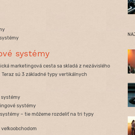
my
NA
 systémy
gové systémy
ická marketingová cesta sa skladá z nezávislého
Teraz sú 3 základné typy vertikálnych
é systémy
tingové systémy
systémy – tie môžeme rozdeliť na tri typy
é veľkoobchodom