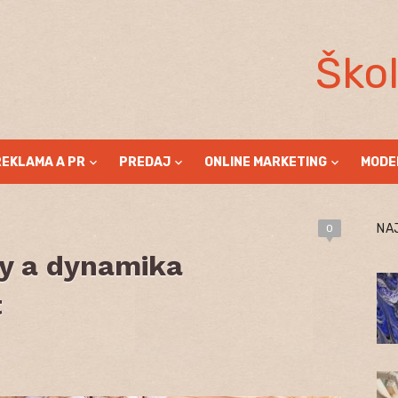
Ško
REKLAMA A PR
PREDAJ
ONLINE MARKETING
MODE
NA
0
y a dynamika
t