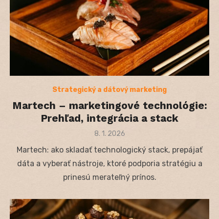
Strategický a dátový marketing
Martech – marketingové technológie:
Prehľad, integrácia a stack
Posted
8. 1. 2026
on
Martech: ako skladať technologický stack, prepájať
dáta a vyberať nástroje, ktoré podporia stratégiu a
prinesú merateľný prínos.