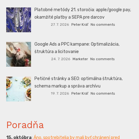
Platobné metódy 21. storočia: apple/google pay,
okamžité platby a SEPA pre darcov
27. 7. 2026
Peter Kráľ
No comments
Google Ads a PPC kampane: Optimalizácia,
štruktúra a licitovanie
24. 7. 2026
Marketer
No comments
Petičné stránky a SEO: optimálna štruktúra,
schema markup a správa archívu
19. 7. 2026
Peter Kráľ
No comments
Poradňa
15. októbra
:
Áno, spotrebitelia by mali byť chránení pred