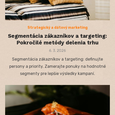
Strategický a dátový marketing
Segmentácia zákazníkov a targeting:
Pokročilé metódy delenia trhu
Posted
6. 3. 2026
on
Segmentácia zákazníkov a targeting: definujte
persony a priority. Zamerajte ponuky na hodnotné
segmenty pre lepšie výsledky kampaní.