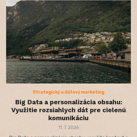
Strategický a dátový marketing
Big Data a personalizácia obsahu:
Využitie rozsiahlych dát pre cielenú
komunikáciu
Posted
11. 7. 2026
on