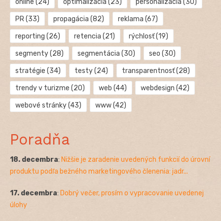
online
(24)
optimalizácia
(23)
personalizácia
(30)
PR
(33)
propagácia
(82)
reklama
(67)
reporting
(26)
retencia
(21)
rýchlosť
(19)
segmenty
(28)
segmentácia
(30)
seo
(30)
stratégie
(34)
testy
(24)
transparentnosť
(28)
trendy v turizme
(20)
web
(44)
webdesign
(42)
webové stránky
(43)
www
(42)
Poradňa
18. decembra
:
Nižšie je zaradenie uvedených funkcií do úrovní
produktu podľa bežného marketingového členenia: jadr...
17. decembra
:
Dobrý večer, prosím o vypracovanie uvedenej
úlohy