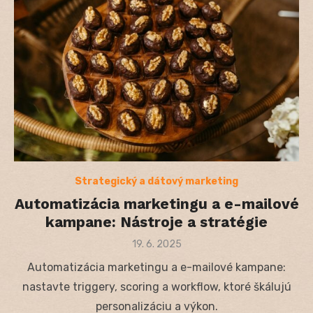
Strategický a dátový marketing
Automatizácia marketingu a e-mailové
kampane: Nástroje a stratégie
Posted
19. 6. 2025
on
Automatizácia marketingu a e-mailové kampane:
nastavte triggery, scoring a workflow, ktoré škálujú
personalizáciu a výkon.