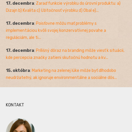
17. decembra
:
Zaraď funkcie výrobku do úrovní produktu: a)
Dizajn b) Kvalita c) Užitočnosť výrobku d) Obal e)...
17. decembra
:
Poisťovne môžu mať problémy s
implementáciou kvôli svojej konzervatívnej povahe a
reguláciám, ale ti...
17. decembra
:
Prílišný dôraz na branding môže viesť k situácii,
kde percepcia značky zatieni skutočnú hodnotu a kv...
15. októbra
:
Marketing na zelenej lúke môže byť dlhodobo
neudržateľný, ak ignoruje environmentálne a sociálne dôs...
KONTAKT