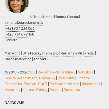
šéfredaktorka
Simona Česaná
simona@euroekonom.sk
+421 907 234 066
+420 774 699 168
LinkedIn
Marketing
|
Strategický marketing
|
Reklama a PR
|
Predaj
|
Online marketing
|
Kontakt
© 2010 - 2026
SEO
|
Reklama a PR
|
Vrtuľníky
|
Autoškola
|
Reality
|
Manažment
|
Prijímáčky
|
Podnikanie
|
Financie
|
Ekonomika
|
Zdravie
|
SWOT
|
Podnikateľský plán
|
Manažment
|
Marketing
|
Kultúra
|
Skúšky
|
Obchod
|
Dovolenka
NAJNOVŠIE