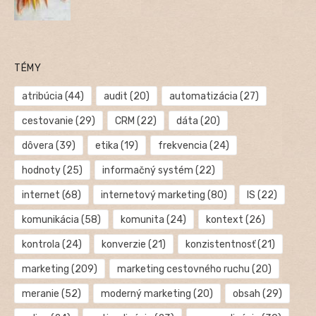
TÉMY
atribúcia
(44)
audit
(20)
automatizácia
(27)
cestovanie
(29)
CRM
(22)
dáta
(20)
dôvera
(39)
etika
(19)
frekvencia
(24)
hodnoty
(25)
informačný systém
(22)
internet
(68)
internetový marketing
(80)
IS
(22)
komunikácia
(58)
komunita
(24)
kontext
(26)
kontrola
(24)
konverzie
(21)
konzistentnosť
(21)
marketing
(209)
marketing cestovného ruchu
(20)
meranie
(52)
moderný marketing
(20)
obsah
(29)