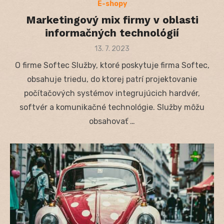
E-shopy
Marketingový mix firmy v oblasti
informačných technológií
Posted
13. 7. 2023
on
O firme Softec Služby, ktoré poskytuje firma Softec,
obsahuje triedu, do ktorej patrí projektovanie
počítačových systémov integrujúcich hardvér,
softvér a komunikačné technológie. Služby môžu
obsahovať …