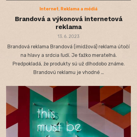
Internet
,
Reklama a médiá
Brandová a výkonová internetová
reklama
Posted
13. 6. 2023
on
Brandová reklama Brandová (imidžová) reklama útočí
na hlavy a srdcia ľudí. Je ťažko merateľná.
Predpokladá, že produkty sú už dlhodobo známe.
Brandovú reklamu je vhodné …