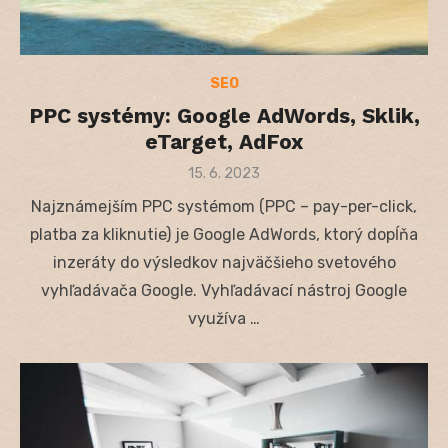
SEO
PPC systémy: Google AdWords, Sklik,
eTarget, AdFox
Posted
15. 6. 2023
on
Najznámejším PPC systémom (PPC – pay-per-click,
platba za kliknutie) je Google AdWords, ktorý dopĺňa
inzeráty do výsledkov najväčšieho svetového
vyhľadávača Google. Vyhľadávací nástroj Google
využíva …