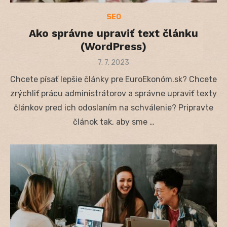
SEO
Ako správne upraviť text článku
(WordPress)
Posted
7. 7. 2023
on
Chcete písať lepšie články pre EuroEkonóm.sk? Chcete
zrýchliť prácu administrátorov a správne upraviť texty
článkov pred ich odoslaním na schválenie? Pripravte
článok tak, aby sme …