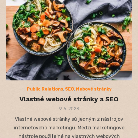
Public Relations
,
SEO
,
Webové stránky
Vlastné webové stránky a SEO
Posted
9. 6. 2023
on
Vlastné webové stránky sú jedným z nástrojov
internetového marketingu. Medzi marketingové
nástroje použiteľné na vlastných webových