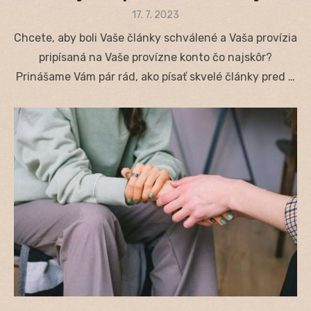
Posted
17. 7. 2023
on
Chcete, aby boli Vaše články schválené a Vaša provízia
pripísaná na Vaše provízne konto čo najskôr?
Prinášame Vám pár rád, ako písať skvelé články pred …