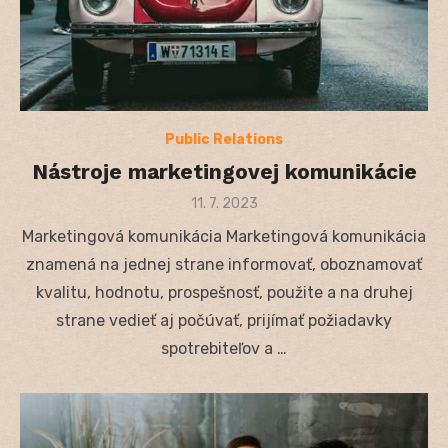
Public Relations
Nástroje marketingovej komunikácie
Posted
11. 7. 2023
on
Marketingová komunikácia Marketingová komunikácia
znamená na jednej strane informovať, oboznamovať
kvalitu, hodnotu, prospešnosť, použite a na druhej
strane vedieť aj počúvať, prijímať požiadavky
spotrebiteľov a …