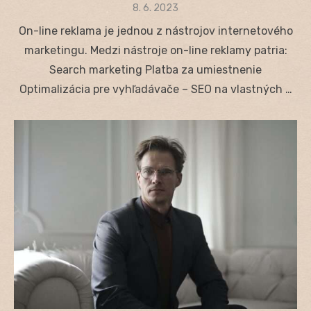
Posted
8. 6. 2023
on
On-line reklama je jednou z nástrojov internetového
marketingu. Medzi nástroje on-line reklamy patria:
Search marketing Platba za umiestnenie
Optimalizácia pre vyhľadávače – SEO na vlastných …