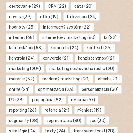
cestovanie
(29)
CRM
(22)
dáta
(20)
dôvera
(39)
etika
(19)
frekvencia
(24)
hodnoty
(25)
informačný systém
(22)
internet
(68)
internetový marketing
(80)
IS
(22)
komunikácia
(58)
komunita
(24)
kontext
(26)
kontrola
(24)
konverzie
(21)
konzistentnosť
(21)
marketing
(209)
marketing cestovného ruchu
(20)
meranie
(52)
moderný marketing
(20)
obsah
(29)
online
(24)
optimalizácia
(23)
personalizácia
(30)
PR
(33)
propagácia
(82)
reklama
(67)
reporting
(26)
retencia
(21)
rýchlosť
(19)
segmenty
(28)
segmentácia
(30)
seo
(30)
stratégie
(34)
testy
(24)
transparentnosť
(28)