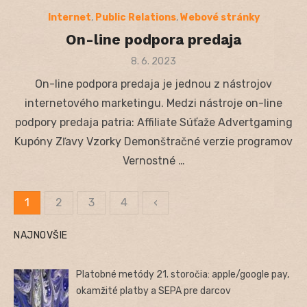
Internet
,
Public Relations
,
Webové stránky
On-line podpora predaja
Posted
8. 6. 2023
on
On-line podpora predaja je jednou z nástrojov
internetového marketingu. Medzi nástroje on-line
podpory predaja patria: Affiliate Súťaže Advertgaming
Kupóny Zľavy Vzorky Demonštračné verzie programov
Vernostné …
1
2
3
4
‹
Stránkovanie
NAJNOVŠIE
príspevkov
Platobné metódy 21. storočia: apple/google pay,
okamžité platby a SEPA pre darcov