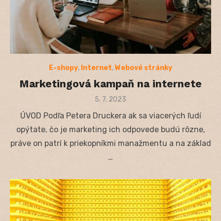
E-shopy
,
Internet
,
Webové stránky
Marketingová kampaň na internete
Posted
5. 7. 2023
on
ÚVOD Podľa Petera Druckera ak sa viacerých ľudí
opýtate, čo je marketing ich odpovede budú rôzne,
práve on patrí k priekopníkmi manažmentu a na základ
…