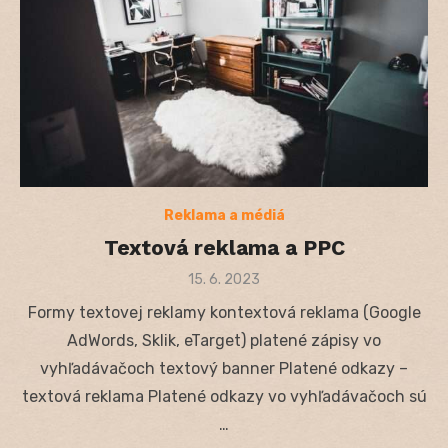
Reklama a médiá
Textová reklama a PPC
Posted
15. 6. 2023
on
Formy textovej reklamy kontextová reklama (Google
AdWords, Sklik, eTarget) platené zápisy vo
vyhľadávačoch textový banner Platené odkazy –
textová reklama Platené odkazy vo vyhľadávačoch sú
…