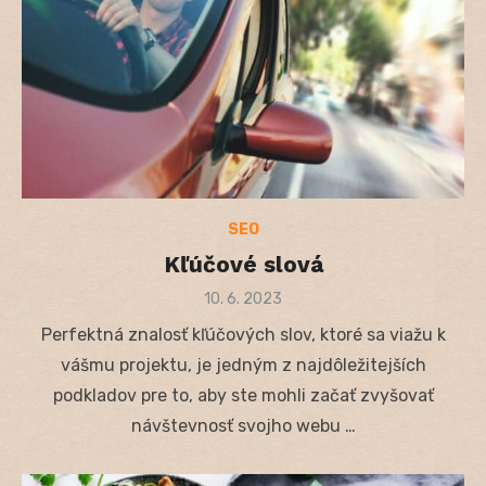
SEO
Kľúčové slová
Posted
10. 6. 2023
on
Perfektná znalosť kľúčových slov, ktoré sa viažu k
vášmu projektu, je jedným z najdôležitejších
podkladov pre to, aby ste mohli začať zvyšovať
návštevnosť svojho webu …