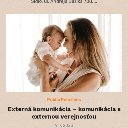
Sídlo: ul. Andreja Bažíka 788, …
Public Relations
Externá komunikácia – komunikácia s
externou verejnosťou
Posted
9. 7. 2023