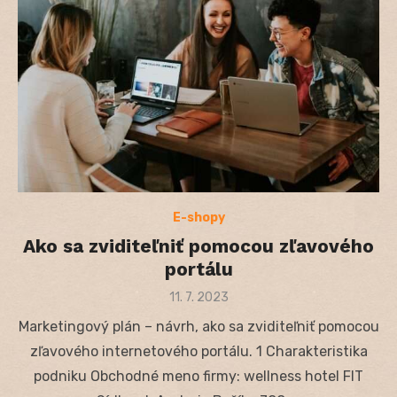
E-shopy
Ako sa zviditeľniť pomocou zľavového
portálu
Posted
11. 7. 2023
on
Marketingový plán – návrh, ako sa zviditeľniť pomocou
zľavového internetového portálu. 1 Charakteristika
podniku Obchodné meno firmy: wellness hotel FIT