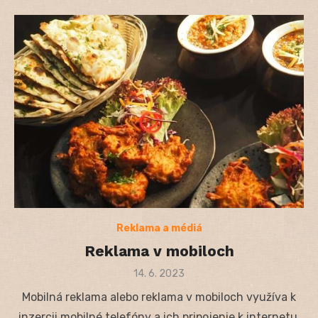
Reklama a médiá
Reklama v mobiloch
Posted
14. 6. 2023
on
Mobilná reklama alebo reklama v mobiloch využíva k
inzercii mobilné telefóny a ich pripojenie k internetu.