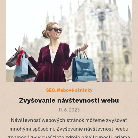
SEO
,
Webové stránky
Zvyšovanie návštevnosti webu
Posted
17. 6. 2023
on
Návštevnosť webových stránok môžeme zvyšovať
mnohými spôsobmi. Zvyšovanie návštevnosti webu
znamená zvyšovať tieto zdroje návštevnosti: priama