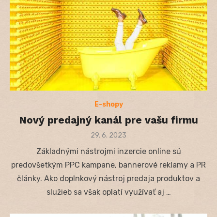
E-shopy
Nový predajný kanál pre vašu firmu
Posted
29. 6. 2023
on
Základnými nástrojmi inzercie online sú
predovšetkým PPC kampane, bannerové reklamy a PR
články. Ako doplnkový nástroj predaja produktov a
služieb sa však oplatí využívať aj …