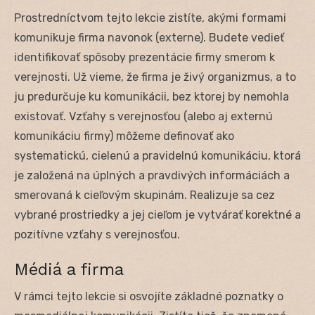
Prostredníctvom tejto lekcie zistíte, akými formami
komunikuje firma navonok (externe). Budete vedieť
identifikovať spôsoby prezentácie firmy smerom k
verejnosti. Už vieme, že firma je živý organizmus, a to
ju predurčuje ku komunikácii, bez ktorej by nemohla
existovať. Vzťahy s verejnosťou (alebo aj externú
komunikáciu firmy) môžeme definovať ako
systematickú, cielenú a pravidelnú komunikáciu, ktorá
je založená na úplných a pravdivých informáciách a
smerovaná k cieľovým skupinám. Realizuje sa cez
vybrané prostriedky a jej cieľom je vytvárať korektné a
pozitívne vzťahy s verejnosťou.
Médiá a firma
V rámci tejto lekcie si osvojíte základné poznatky o