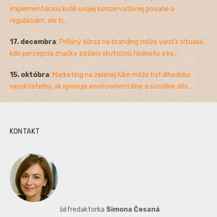
implementáciou kvôli svojej konzervatívnej povahe a
reguláciám, ale ti...
17. decembra
:
Prílišný dôraz na branding môže viesť k situácii,
kde percepcia značky zatieni skutočnú hodnotu a kv...
15. októbra
:
Marketing na zelenej lúke môže byť dlhodobo
neudržateľný, ak ignoruje environmentálne a sociálne dôs...
KONTAKT
šéfredaktorka
Simona Česaná