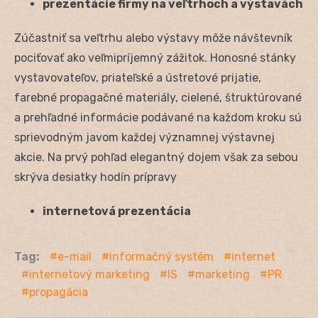
prezentácie firmy na veľtrhoch a výstavách
Zúčastniť sa veľtrhu alebo výstavy môže návštevník
pociťovať ako veľmipríjemný zážitok. Honosné stánky
vystavovateľov, priateľské a ústretové prijatie,
farebné propagačné materiály, cielené, štruktúrované
a prehľadné informácie podávané na každom kroku sú
sprievodným javom každej významnej výstavnej
akcie. Na prvý pohľad elegantný dojem však za sebou
skrýva desiatky hodín prípravy
internetová prezentácia
Tag:
e-mail
informačný systém
internet
internetový marketing
IS
marketing
PR
propagácia