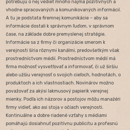
potrebujú o nej vedieť mnoho najmä pozitívnych a
vhodne spracovaných a komunikovaných informácií.
A tu je podstata firemnej komunikácie – aby sa
informácie dostali k správnym ľuďom, v správnom
čase, na základe dobre premyslenej stratégie.
Informácie sa z firmy či organizácie smerom k
verejnosti šíria rôznymi kanálmi, predovšetkým však
prostredníctvom médií. Prostredníctvom médií má
firma možnosť vysvetľovať a informovať, či už širšiu
alebo užšiu verejnosť o svojich cieľoch, hodnotách, o
produktoch a ich vlastnostiach. Novinárov možno
považovať za akýsi lakmusový papierik verejnej
mienky. Podľa ich názorov a postojov môžu manažéri
firmy vidieť, ako asi stoja v očiach verejnosti.
Kontinuálne a dobre riadené vzťahy s médiami
pomáhajú dosiahnuť pozitívnu publicitu a profesnú