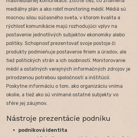
masmediálnej komunikácii. Zistíte tiež, čo znamená
mediálny plán a ako robiť monitoring médií. Médiá sú
mocnou silou súčasného sveta, v ktorom kvalita a
rýchlosť komunikácie majú rozhodujúci vplyv na
postavenie jednotlivých subjektov ekonomiky alebo
politiky. Schopnosť prezentovať svoje postoje či
produkty podmieňuje postavenie firiem a úradov, ale
tiež politických strán a ich osobností. Monitorovanie
médií a ostatných verejných informačných zdrojov je
prirodzenou potrebou spoločností a inštitúcií.
Poskytne informáciu o tom, ako organizáciu vníma
okolie, a tiež ako sú vnímané ostatné subjekty vo
sfére jej záujmov.
Nástroje prezentácie podniku
podniková identita