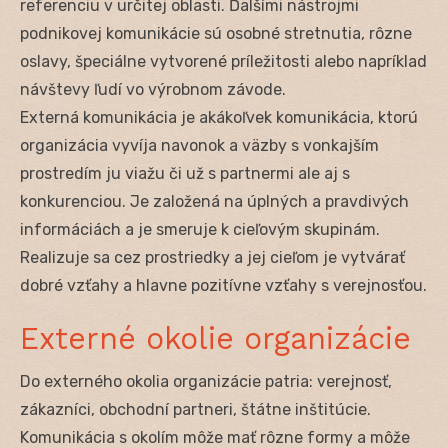
referenciu v určitej oblasti. Ďalšími nástrojmi
podnikovej komunikácie sú osobné stretnutia, rôzne
oslavy, špeciálne vytvorené príležitosti alebo napríklad
návštevy ľudí vo výrobnom závode.
Externá komunikácia je akákoľvek komunikácia, ktorú
organizácia vyvíja navonok a väzby s vonkajším
prostredím ju viažu či už s partnermi ale aj s
konkurenciou. Je založená na úplných a pravdivých
informáciách a je smeruje k cieľovým skupinám.
Realizuje sa cez prostriedky a jej cieľom je vytvárať
dobré vzťahy a hlavne pozitívne vzťahy s verejnosťou.
Externé okolie organizácie
Do externého okolia organizácie patria: verejnosť,
zákazníci, obchodní partneri, štátne inštitúcie.
Komunikácia s okolím môže mať rôzne formy a môže