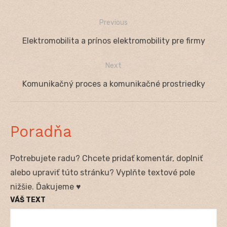
Previous
Navigácia
Previous
Elektromobilita a prínos elektromobility pre firmy
v
post:
Next
článku
Next
Komunikačný proces a komunikačné prostriedky
post:
Poradňa
Potrebujete radu? Chcete pridať komentár, doplniť
alebo upraviť túto stránku? Vyplňte textové pole
nižšie. Ďakujeme ♥
VÁŠ TEXT