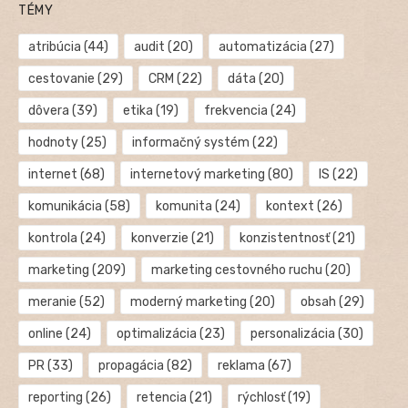
TÉMY
atribúcia
(44)
audit
(20)
automatizácia
(27)
cestovanie
(29)
CRM
(22)
dáta
(20)
dôvera
(39)
etika
(19)
frekvencia
(24)
hodnoty
(25)
informačný systém
(22)
internet
(68)
internetový marketing
(80)
IS
(22)
komunikácia
(58)
komunita
(24)
kontext
(26)
kontrola
(24)
konverzie
(21)
konzistentnosť
(21)
marketing
(209)
marketing cestovného ruchu
(20)
meranie
(52)
moderný marketing
(20)
obsah
(29)
online
(24)
optimalizácia
(23)
personalizácia
(30)
PR
(33)
propagácia
(82)
reklama
(67)
reporting
(26)
retencia
(21)
rýchlosť
(19)