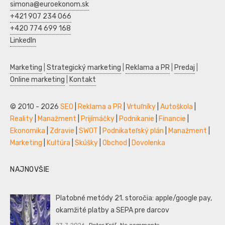
simona@euroekonom.sk
+421 907 234 066
+420 774 699 168
LinkedIn
Marketing
|
Strategický marketing
|
Reklama a PR
|
Predaj
|
Online marketing
|
Kontakt
© 2010 - 2026
SEO
|
Reklama a PR
|
Vrtuľníky
|
Autoškola
|
Reality
|
Manažment
|
Prijímáčky
|
Podnikanie
|
Financie
|
Ekonomika
|
Zdravie
|
SWOT
|
Podnikateľský plán
|
Manažment
|
Marketing
|
Kultúra
|
Skúšky
|
Obchod
|
Dovolenka
NAJNOVŠIE
Platobné metódy 21. storočia: apple/google pay,
okamžité platby a SEPA pre darcov
27. 7. 2026
Peter Kráľ
No comments