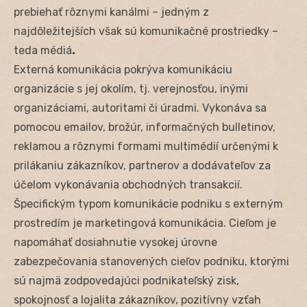
prebiehať rôznymi kanálmi – jedným z
najdôležitejších však sú komunikačné prostriedky –
teda médiá
.
Externá komunikácia pokrýva komunikáciu
organizácie s jej okolím, tj. verejnosťou, inými
organizáciami, autoritami či úradmi. Vykonáva sa
pomocou emailov, brožúr, informačných bulletinov,
reklamou a rôznymi formami multimédií určenými k
prilákaniu zákazníkov, partnerov a dodávateľov za
účelom vykonávania obchodných transakcií.
Špecifickým typom komunikácie podniku s externým
prostredím je marketingová komunikácia. Cieľom je
napomáhať dosiahnutie vysokej úrovne
zabezpečovania stanovených cieľov podniku, ktorými
sú najmä zodpovedajúci podnikateľský zisk,
spokojnosť a lojalita zákazníkov, pozitívny vzťah