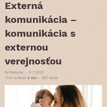
Externá
komunikácia –
komunikácia s
externou
verejnosťou
By
Marketer
Posted
9. 7. 2023
on
Time to Read:
4 min
-
851
words