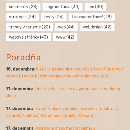
segmenty
(28)
segmentácia
(30)
seo
(30)
stratégie
(34)
testy
(24)
transparentnosť
(28)
trendy v turizme
(20)
web
(44)
webdesign
(42)
webové stránky
(43)
www
(42)
Poradňa
18. decembra
:
Nižšie je zaradenie uvedených funkcií do úrovní
produktu podľa bežného marketingového členenia: jadr...
17. decembra
:
Dobrý večer, prosím o vypracovanie uvedenej
úlohy
17. decembra
:
Zaraď funkcie výrobku do úrovní produktu: a)
Dizajn b) Kvalita c) Užitočnosť výrobku d) Obal e)...
17. decembra
:
Poisťovne môžu mať problémy s