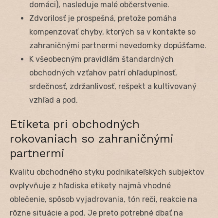
domáci), nasleduje malé občerstvenie.
Zdvorilosť je prospešná, pretože pomáha
kompenzovať chyby, ktorých sa v kontakte so
zahraničnými partnermi nevedomky dopúšťame.
K všeobecným pravidlám štandardných
obchodných vzťahov patrí ohľaduplnosť,
srdečnosť, zdržanlivosť, rešpekt a kultivovaný
vzhľad a pod.
Etiketa pri obchodných
rokovaniach so zahraničnými
partnermi
Kvalitu obchodného styku podnikateľských subjektov
ovplyvňuje z hľadiska etikety najmä vhodné
oblečenie, spôsob vyjadrovania, tón reči, reakcie na
rôzne situácie a pod. Je preto potrebné dbať na