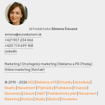
šéfredaktorka
Simona Česaná
simona@euroekonom.sk
+421 907 234 066
+420 774 699 168
LinkedIn
Marketing
|
Strategický marketing
|
Reklama a PR
|
Predaj
|
Online marketing
|
Kontakt
© 2010 - 2026
SEO
|
Reklama a PR
|
Vrtuľníky
|
Autoškola
|
Reality
|
Manažment
|
Prijímáčky
|
Podnikanie
|
Financie
|
Ekonomika
|
Zdravie
|
SWOT
|
Podnikateľský plán
|
Manažment
|
Marketing
|
Kultúra
|
Skúšky
|
Obchod
|
Dovolenka