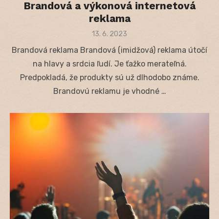
Brandová a výkonová internetová
reklama
Posted
13. 6. 2023
on
Brandová reklama Brandová (imidžová) reklama útočí
na hlavy a srdcia ľudí. Je ťažko merateľná.
Predpokladá, že produkty sú už dlhodobo známe.
Brandovú reklamu je vhodné …