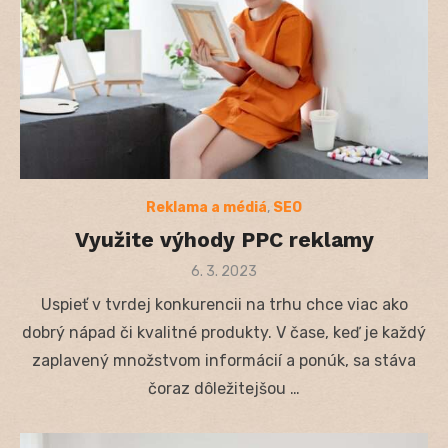
Reklama a médiá
,
SEO
Využite výhody PPC reklamy
Posted
6. 3. 2023
on
Uspieť v tvrdej konkurencii na trhu chce viac ako
dobrý nápad či kvalitné produkty. V čase, keď je každý
zaplavený množstvom informácií a ponúk, sa stáva
čoraz dôležitejšou …