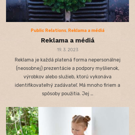
Public Relations
,
Reklama a médiá
Reklama a médiá
Posted
19. 3. 2023
on
Reklama je každá platená forma nepersonálnej
(neosobnej) prezentácie a podpory myšlienok,
výrobkov alebo služieb, ktorú vykonáva
identifikovateľný zadávateľ. Má mnoho firiem a
spôsoby použitia. Jej …