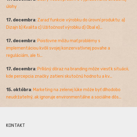
úlohy
17. decembra
:
Zaraď funkcie výrobku do úrovní produktu: a)
Dizajn b) Kvalita c) Užitočnosť výrobku d) Obal e)...
17. decembra
:
Poisťovne môžu mať problémy s
implementáciou kvôli svojej konzervatívnej povahe a
reguláciám, ale ti...
17. decembra
:
Prílišný dôraz na branding môže viesť k situácii,
kde percepcia značky zatieni skutočnú hodnotu a kv...
15. októbra
:
Marketing na zelenej lúke môže byť dlhodobo
neudržateľný, ak ignoruje environmentálne a sociálne dôs...
KONTAKT