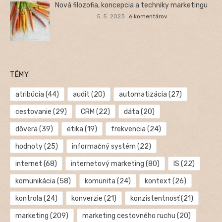
Nová filozofia, koncepcia a techniky marketingu
5. 5. 2023
6 komentárov
TÉMY
atribúcia
(44)
audit
(20)
automatizácia
(27)
cestovanie
(29)
CRM
(22)
dáta
(20)
dôvera
(39)
etika
(19)
frekvencia
(24)
hodnoty
(25)
informačný systém
(22)
internet
(68)
internetový marketing
(80)
IS
(22)
komunikácia
(58)
komunita
(24)
kontext
(26)
kontrola
(24)
konverzie
(21)
konzistentnosť
(21)
marketing
(209)
marketing cestovného ruchu
(20)