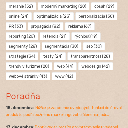
meranie
(52)
moderný marketing
(20)
obsah
(29)
online
(24)
optimalizácia
(23)
personalizácia
(30)
PR
(33)
propagácia
(82)
reklama
(67)
reporting
(26)
retencia
(21)
rýchlosť
(19)
segmenty
(28)
segmentácia
(30)
seo
(30)
stratégie
(34)
testy
(24)
transparentnosť
(28)
trendy v turizme
(20)
web
(44)
webdesign
(42)
webové stránky
(43)
www
(42)
Poradňa
18. decembra
:
Nižšie je zaradenie uvedených funkcií do úrovní
produktu podľa bežného marketingového členenia: jadr...
17. decembra
:
Dobrý večer, prosím o vypracovanie uvedenej