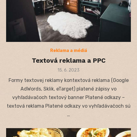
Reklama a médiá
Textová reklama a PPC
Posted
15. 6. 2023
on
Formy textovej reklamy kontextová reklama (Google
AdWords, Sklik, eTarget) platené zápisy vo
vyhľadávačoch textový banner Platené odkazy –
textová reklama Platené odkazy vo vyhľadávačoch sú
…