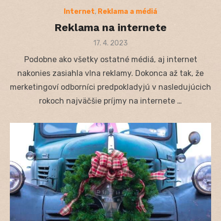
Internet
,
Reklama a médiá
Reklama na internete
Posted
17. 4. 2023
on
Podobne ako všetky ostatné médiá, aj internet
nakonies zasiahla vlna reklamy. Dokonca až tak, že
merketingoví odborníci predpokladyjú v nasledujúcich
rokoch najväčšie príjmy na internete …