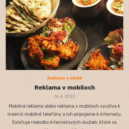
Reklama a médiá
Reklama v mobiloch
Posted
14. 6. 2023
on
Mobilná reklama alebo reklama v mobiloch využíva k
inzercii mobilné telefóny a ich pripojenie k internetu.
Existuje niekoľko internetových služieb, ktoré sa