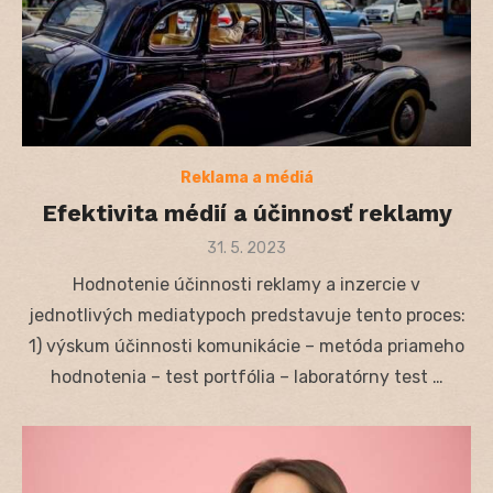
Reklama a médiá
Efektivita médií a účinnosť reklamy
Posted
31. 5. 2023
on
Hodnotenie účinnosti reklamy a inzercie v
jednotlivých mediatypoch predstavuje tento proces:
1) výskum účinnosti komunikácie – metóda priameho
hodnotenia – test portfólia – laboratórny test …