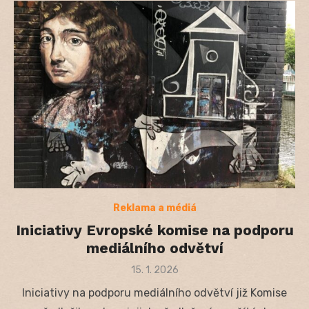
Reklama a médiá
Iniciativy Evropské komise na podporu
mediálního odvětví
Posted
15. 1. 2026
on
Iniciativy na podporu mediálního odvětví již Komise