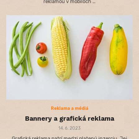
reklamou v mobiloch …
Reklama a médiá
Bannery a grafická reklama
Posted
14. 6. 2023
on
Grafická reklama patrí medzi platenú inzerciu. Jej