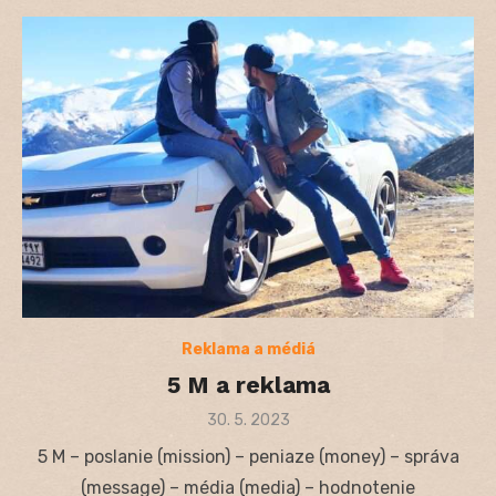
Reklama a médiá
5 M a reklama
Posted
30. 5. 2023
on
5 M – poslanie (mission) – peniaze (money) – správa
(message) – média (media) – hodnotenie