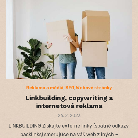
Reklama a médiá
,
SEO
,
Webové stránky
Linkbuilding, copywriting a
internetová reklama
Posted
26. 2. 2023
on
LINKBUILDING Získajte externé linky (spätné odkazy,
backlinks) smerujúce na váš web z iných –