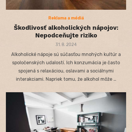
Reklama a médiá
Škodlivosť alkoholických nápojov:
Nepodceňujte riziko
Posted
31. 8. 2024
on
Alkoholické nápoje sú súčasťou mnohých kultúr a
spoločenských udalostí. Ich konzumácia je často
spojená s relaxáciou, oslavami a sociálnymi
interakciami. Napriek tomu, že alkohol môže …