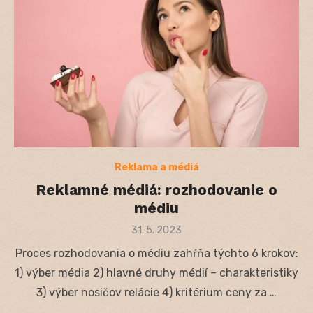
Reklama a médiá
Reklamné médiá: rozhodovanie o
médiu
Posted
31. 5. 2023
on
Proces rozhodovania o médiu zahŕňa týchto 6 krokov:
1) výber média 2) hlavné druhy médií – charakteristiky
3) výber nosičov relácie 4) kritérium ceny za …