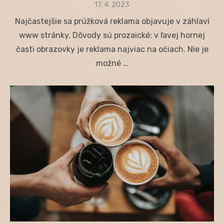
Posted
17. 4. 2023
on
Najčastejšie sa prúžková reklama objavuje v záhlaví
www stránky. Dôvody sú prozaické: v ľavej hornej
časti obrazovky je reklama najviac na očiach. Nie je
možné …