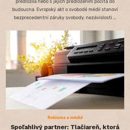
předložila nebo s jejich předložením počítá do
budoucna. Evropský akt o svobodě médií stanoví
bezprecedentní záruky svobody, nezávislosti …
Reklama a médiá
Spoľahlivý partner: Tlačiareň, ktorá