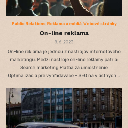
Public Relations
,
Reklama a médiá
,
Webové stránky
On-line reklama
Posted
8. 6. 2023
on
On-line reklama je jednou z nástrojov internetového
marketingu. Medzi nástroje on-line reklamy patria:
Search marketing Platba za umiestnenie
Optimalizácia pre vyhľadávače – SEO na vlastných …