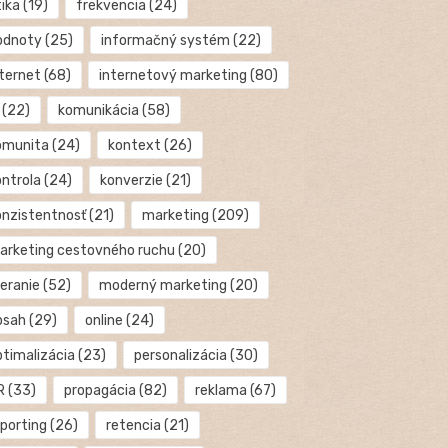
tika
(19)
frekvencia
(24)
odnoty
(25)
informačný systém
(22)
nternet
(68)
internetový marketing
(80)
(22)
komunikácia
(58)
omunita
(24)
kontext
(26)
ontrola
(24)
konverzie
(21)
onzistentnosť
(21)
marketing
(209)
arketing cestovného ruchu
(20)
eranie
(52)
moderný marketing
(20)
bsah
(29)
online
(24)
ptimalizácia
(23)
personalizácia
(30)
R
(33)
propagácia
(82)
reklama
(67)
eporting
(26)
retencia
(21)