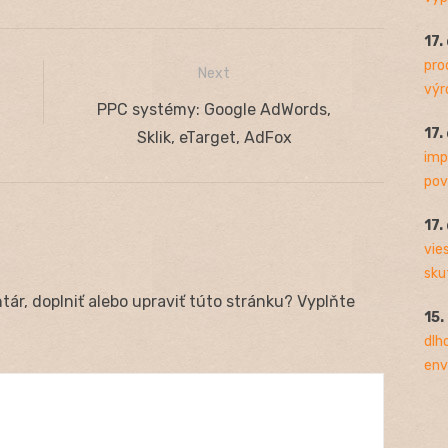
17.
pro
Next
výro
Next
PPC systémy: Google AdWords,
17.
post:
Sklik, eTarget, AdFox
imp
pov
17.
vie
sku
ár, doplniť alebo upraviť túto stránku? Vyplňte
15.
dlh
env