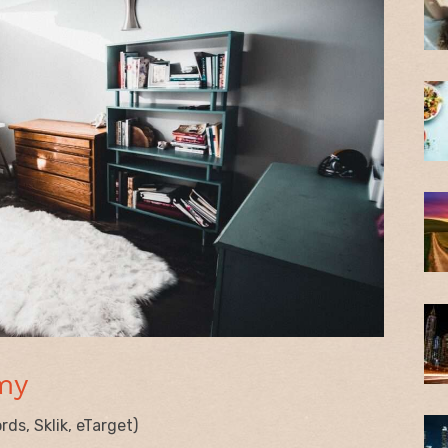
my
s, Sklik, eTarget)