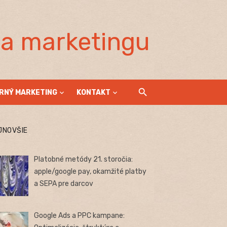
la marketingu
RNÝ MARKETING
KONTAKT
JNOVŠIE
Platobné metódy 21. storočia:
apple/google pay, okamžité platby
a SEPA pre darcov
Google Ads a PPC kampane: