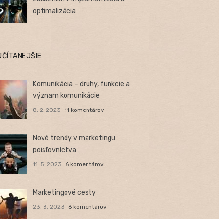
optimalizácia
JČÍTANEJŠIE
Komunikácia – druhy, funkcie a
význam komunikácie
8. 2. 2023
11 komentárov
Nové trendy v marketingu
poisťovníctva
11. 5. 2023
6 komentárov
Marketingové cesty
23. 3. 2023
6 komentárov