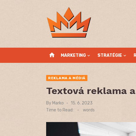
Skip
to
content
home
MARKETING
STRATÉGIE
REKLAMA A MÉDIÁ
Textová reklama 
By
Marko
Posted
15. 6. 2023
on
Time to Read:
-
words