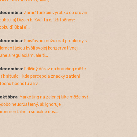
 decembra
:
Zaraď funkcie výrobku do úrovní
duktu: a) Dizajn b) Kvalita c) Užitočnosť
bku d) Obal e)...
 decembra
:
Poisťovne môžu mať problémy s
lementáciou kvôli svojej konzervatívnej
ahe a reguláciám, ale ti...
 decembra
:
Prílišný dôraz na branding môže
sť k situácii, kde percepcia značky zatieni
točnú hodnotu a kv...
 októbra
:
Marketing na zelenej lúke môže byť
odobo neudržateľný, ak ignoruje
ironmentálne a sociálne dôs...