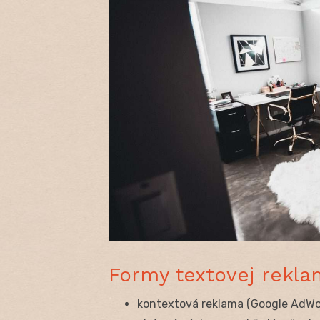
Formy textovej rekla
kontextová reklama (Google AdWord