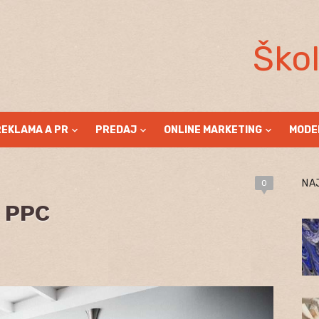
Ško
REKLAMA A PR
PREDAJ
ONLINE MARKETING
MODE
NA
0
a PPC