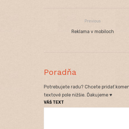
Previous
Navigácia
Previous
Reklama v mobiloch
v
post:
článku
Poradňa
Potrebujete radu? Chcete pridať koment
textové pole nižšie. Ďakujeme ♥
VÁŠ TEXT