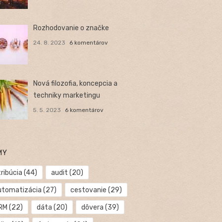
Rozhodovanie o značke
24. 8. 2023
6 komentárov
Nová filozofia, koncepcia a
techniky marketingu
5. 5. 2023
6 komentárov
MY
ribúcia
(44)
audit
(20)
utomatizácia
(27)
cestovanie
(29)
RM
(22)
dáta
(20)
dôvera
(39)