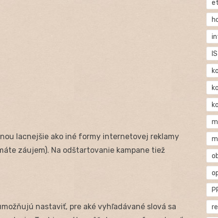
e
h
i
IS
k
k
k
m
nou lacnejšie ako iné formy internetovej reklamy
m
é máte záujem). Na odštartovanie kampane tiež
o
o
P
možňujú nastaviť, pre aké vyhľadávané slová sa
r