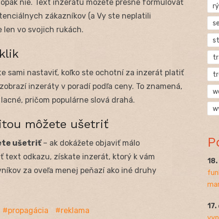
aopak nie. Text inzerátu môžete presne formulovať
rý
otenciálnych zákazníkov (a Vy ste neplatili
s
 len vo svojich rukách.
s
klik
t
 sami nastaviť, koľko ste ochotní za inzerát platiť
t
 zobrazí inzeráty v poradí podľa ceny. To znamená,
w
ú lacné, pričom populárne slová drahá.
w
itou môžete ušetriť
P
te ušetriť
– ak dokážete objaviť málo
text odkazu, získate inzerát, ktorý k vám
18
evníkov za oveľa menej peňazí ako iné druhy
fun
mar
17.
propagácia
reklama
vyp