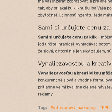
má Váš inzerát zobrazovať, a pre aké n
tak, aby prilákal ku kliknutiu iba Vaša p
zbytočne). Účinnosť inzerátu teda máte
Sami si určujete cenu za 
Sami si určujete cenu za klik
– môžete
(od určitej hranice). Vyhľadávač potom
že slová, o ktoré nie je veľký záujem, s
Vynaliezavosťou a kreativ
Vynaliezavosťou a kreativitou môže
konkurenčné slová a vhodne formulovať 
pritiahne veľmi kvalitne cielené návšt
reklamy.
Tag:
internetový marketing
PPC