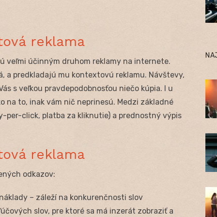
tová reklama
NA
ú veľmi účinným druhom reklamy na internete.
dá, a predkladajú mu kontextovú reklamu. Návštevy,
d Vás s veľkou pravdepodobnosťou niečo kúpia. I u
o na to, inak vám nič neprinesú. Medzi základné
per-click, platba za kliknutie) a prednostný výpis
tová reklama
tených odkazov:
náklady – záleží na konkurenčnosti slov
ľúčových slov, pre ktoré sa má inzerát zobraziť a