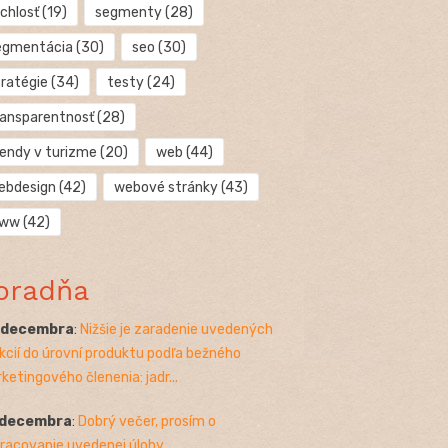
chlosť
(19)
segmenty
(28)
egmentácia
(30)
seo
(30)
tratégie
(34)
testy
(24)
ransparentnosť
(28)
rendy v turizme
(20)
web
(44)
ebdesign
(42)
webové stránky
(43)
ww
(42)
oradňa
. decembra
:
Nižšie je zaradenie uvedených
kcií do úrovní produktu podľa bežného
ketingového členenia: jadr...
 decembra
:
Dobrý večer, prosím o
racovanie uvedenej úlohy