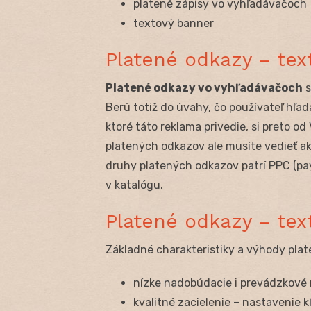
platené zápisy vo vyhľadávačoch
textový banner
Platené odkazy – tex
Platené odkazy vo vyhľadávačoch
s
Berú totiž do úvahy, čo používateľ hľa
ktoré táto reklama privedie, si preto o
platených odkazov ale musíte vedieť ak
druhy platených odkazov patrí PPC (pay-
v katalógu.
Platené odkazy – tex
Základné charakteristiky a výhody pla
nízke nadobúdacie i prevádzkové 
kvalitné zacielenie – nastavenie k