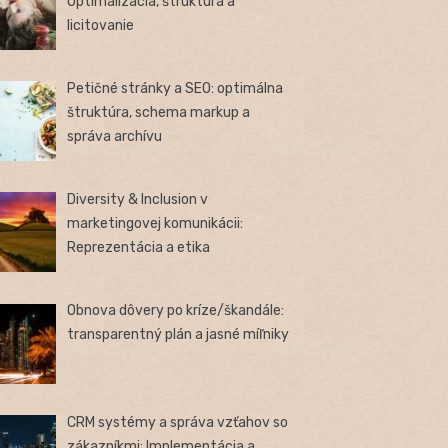
Optimalizácia, štruktúra a
licitovanie
Petičné stránky a SEO: optimálna
štruktúra, schema markup a
správa archívu
Diversity & Inclusion v
marketingovej komunikácii:
Reprezentácia a etika
Obnova dôvery po kríze/škandále:
transparentný plán a jasné míľniky
CRM systémy a správa vzťahov so
zákazníkmi: Implementácia a