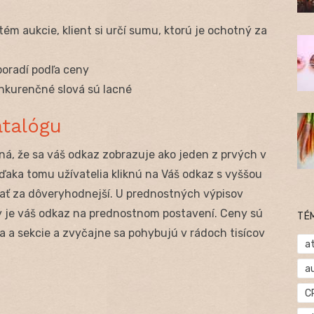
stém aukcie, klient si určí sumu, ktorú je ochotný za
poradí podľa ceny
onkurenčné slová sú lacné
atalógu
, že sa váš odkaz zobrazuje ako jeden z prvých v
Vďaka tomu užívatelia kliknú na Váš odkaz s vyššou
ť za dôveryhodnejší. U prednostných výpisov
dy je váš odkaz na prednostnom postavení. Ceny sú
TÉ
a a sekcie a zvyčajne sa pohybujú v rádoch tisícov
at
a
C