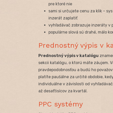
pre ktoré nie
sami si určujete cenu za klik – sy
inzerát zaplatiť
vyhľadávač zobrazuje inzeráty v 
populárne slová sú drahé, málo k
Prednostný výpis v k
Prednostný výpis v katalógu
znamená
sekcii katalógu, o ktorú máte záujem. 
pravdepodobnosťou a budú ho považova
platíte paušálne za určité obdobie, ke
individuálne v závislosti od vyhľadávač
až desaťtisícov za kvartál.
PPC systémy