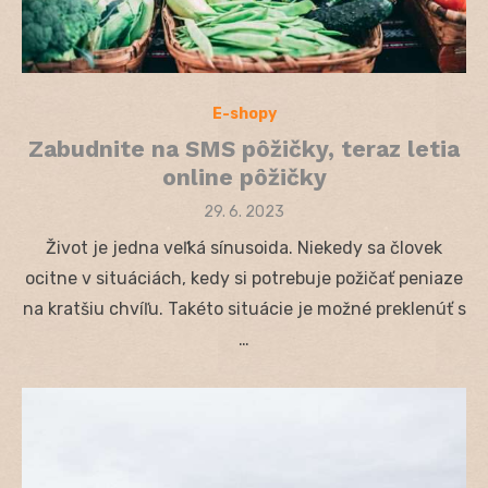
E-shopy
Zabudnite na SMS pôžičky, teraz letia
online pôžičky
Posted
29. 6. 2023
on
Život je jedna veľká sínusoida. Niekedy sa človek
ocitne v situáciách, kedy si potrebuje požičať peniaze
na kratšiu chvíľu. Takéto situácie je možné preklenúť s
…