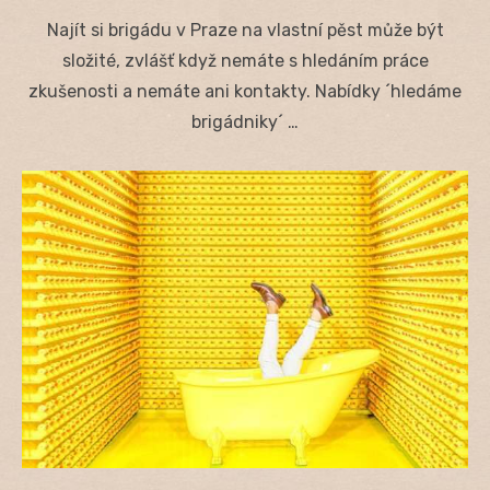
on
Najít si brigádu v Praze na vlastní pěst může být
složité, zvlášť když nemáte s hledáním práce
zkušenosti a nemáte ani kontakty. Nabídky ´hledáme
brigádniky´ …