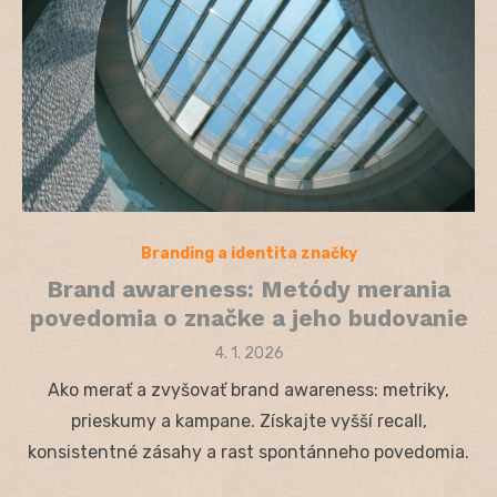
Branding a identita značky
Brand awareness: Metódy merania
povedomia o značke a jeho budovanie
Posted
4. 1. 2026
on
Ako merať a zvyšovať brand awareness: metriky,
prieskumy a kampane. Získajte vyšší recall,
konsistentné zásahy a rast spontánneho povedomia.