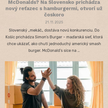
McDonalds​? Na Slovensko prichádza
nový reťazec s hamburgermi, otvorí už
čoskoro
Posted
21. 11. 2025
on
Slovenský „mekáč„ dostáva novú konkurenciu. Do
Košíc prichádza Simon’s Burger – maďarská sieť, ktorá
chce ukázať, ako chutí jednoduchý americký smash
burger. McDonald’s síce na …