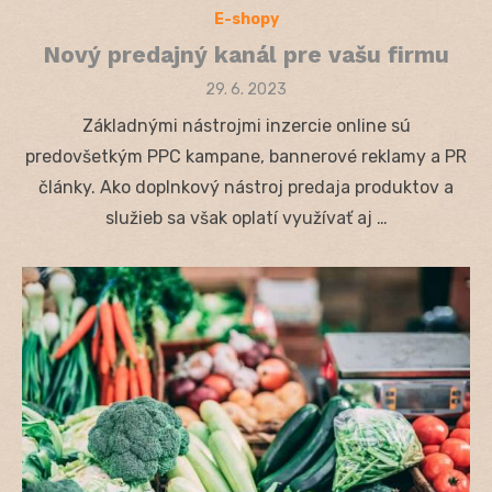
E-shopy
Nový predajný kanál pre vašu firmu
Posted
29. 6. 2023
on
Základnými nástrojmi inzercie online sú
predovšetkým PPC kampane, bannerové reklamy a PR
články. Ako doplnkový nástroj predaja produktov a
služieb sa však oplatí využívať aj …