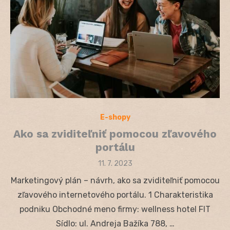
E-shopy
Ako sa zviditeľniť pomocou zľavového
portálu
Posted
11. 7. 2023
on
Marketingový plán – návrh, ako sa zviditeľniť pomocou
zľavového internetového portálu. 1 Charakteristika
podniku Obchodné meno firmy: wellness hotel FIT
Sídlo: ul. Andreja Bažíka 788, …