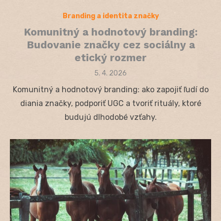
Branding a identita značky
Komunitný a hodnotový branding:
Budovanie značky cez sociálny a
etický rozmer
Posted
5. 4. 2026
on
Komunitný a hodnotový branding: ako zapojiť ľudí do
diania značky, podporiť UGC a tvoriť rituály, ktoré
budujú dlhodobé vzťahy.