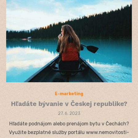
E-marketing
Hľadáte bývanie v Českej republike?
Posted
27. 6. 2023
on
Hľadáte podnájom alebo prenájom bytu v Čechách?
Využite bezplatné služby portálu www.nemovitosti-