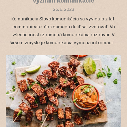
význam komunikácie
Posted
25. 6. 2023
on
Komunikácia Slovo komunikácia sa vyvinulo z lat.
communicare, čo znamená deliť sa, zverovať. Vo
všeobecnosti znamená komunikácia rozhovor. V
širšom zmysle je komunikácia výmena informácií …