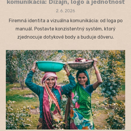
komunikácia: Dizajn, logo a jednotnosť
Posted
2. 6. 2026
on
Firemná identita a vizuálna komunikácia: od loga po
manuál. Postavte konzistentný systém, ktorý
zjednocuje dotykové body a buduje dôveru.