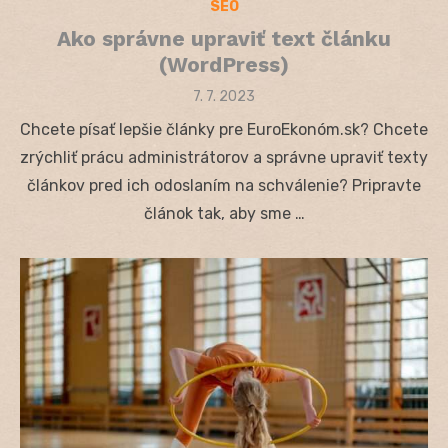
SEO
Ako správne upraviť text článku
(WordPress)
Posted
7. 7. 2023
on
Chcete písať lepšie články pre EuroEkonóm.sk? Chcete
zrýchliť prácu administrátorov a správne upraviť texty
článkov pred ich odoslaním na schválenie? Pripravte
článok tak, aby sme …