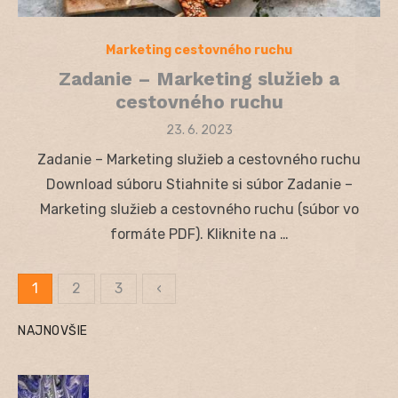
Marketing cestovného ruchu
Zadanie – Marketing služieb a
cestovného ruchu
Posted
23. 6. 2023
on
Zadanie – Marketing služieb a cestovného ruchu
Download súboru Stiahnite si súbor Zadanie –
Marketing služieb a cestovného ruchu (súbor vo
formáte PDF). Kliknite na …
1
2
3
‹
Stránkovanie
NAJNOVŠIE
príspevkov