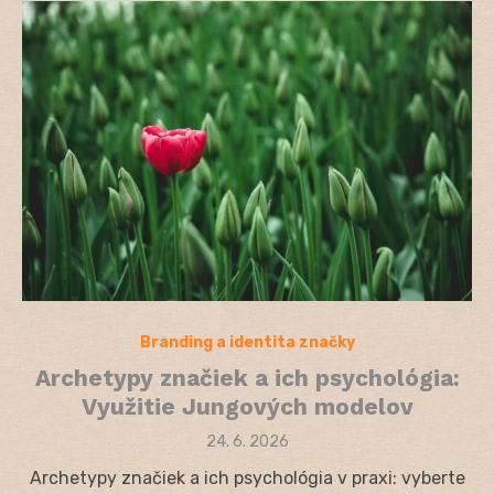
Branding a identita značky
Archetypy značiek a ich psychológia:
Využitie Jungových modelov
Posted
24. 6. 2026
on
Archetypy značiek a ich psychológia v praxi: vyberte