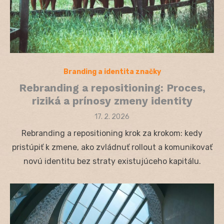
Branding a identita značky
Rebranding a repositioning: Proces,
riziká a prínosy zmeny identity
Posted
17. 2. 2026
on
Rebranding a repositioning krok za krokom: kedy
pristúpiť k zmene, ako zvládnuť rollout a komunikovať
novú identitu bez straty existujúceho kapitálu.