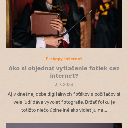
E-shopy
,
Internet
Ako si objednať vytlačenie fotiek cez
internet?
Posted
3. 7. 2023
on
Aj v dnešnej dobe digitálnych foťákov a počítačov si
veľa ľudí dáva vyvolať fotografie. Držať fotku je
totižto niečo úplne iné ako vidieť ju na …