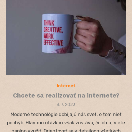
Internet
Chcete sa realizovať na internete?
Posted
3. 7. 2023
on
Moderné technológie dobíjajú náš svet, o tom niet
pochýb. Hlavnou otázkou však zostáva, či ich aj viete
naplno využiť. Orientovať sa v detailoch všetkých