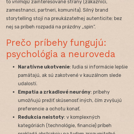
to
vnímajú
zainteresované strany (zákazníci,
zamestnanci, partneri, komunita). Silný brand
storytelling stojí na preukázateľnej autenticite; bez
nej sa príbeh rozpadá na prázdny „spin“.
Prečo príbehy fungujú:
psychológia a neuroveda
Naratívne ukotvenie
: ľudia si informácie lepšie
pamätajú, ak sú zakotvené v kauzálnom slede
udalostí.
Empatia a zrkadlové neuróny
: príbehy
umožňujú prežiť skúsenosť iných, čím zvyšujú
preferencie a ochotu konať.
Redukcia neistoty
: v komplexných
kategóriách (technológie, financie) príbeh
prekladá abstrakciu na ľuďom zrozumiteľné