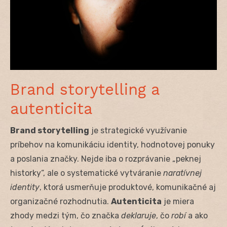
Brand storytelling a
autenticita
Brand storytelling
je strategické využívanie
príbehov na komunikáciu identity, hodnotovej ponuky
a poslania značky. Nejde iba o rozprávanie „peknej
historky“, ale o systematické vytváranie
naratívnej
identity
, ktorá usmerňuje produktové, komunikačné aj
organizačné rozhodnutia.
Autenticita
je miera
zhody medzi tým, čo značka
deklaruje
, čo
robí
a ako