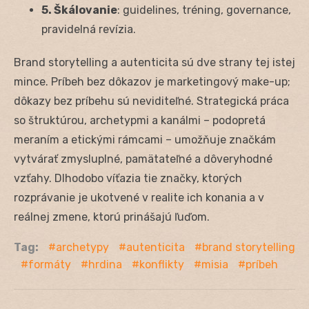
5. Škálovanie
: guidelines, tréning, governance,
pravidelná revízia.
Brand storytelling a autenticita sú dve strany tej istej
mince. Príbeh bez dôkazov je marketingový make-up;
dôkazy bez príbehu sú neviditeľné. Strategická práca
so štruktúrou, archetypmi a kanálmi – podopretá
meraním a etickými rámcami – umožňuje značkám
vytvárať zmysluplné, pamätateľné a dôveryhodné
vzťahy. Dlhodobo víťazia tie značky, ktorých
rozprávanie je ukotvené v realite ich konania a v
reálnej zmene, ktorú prinášajú ľuďom.
Tag:
archetypy
autenticita
brand storytelling
formáty
hrdina
konflikty
misia
príbeh