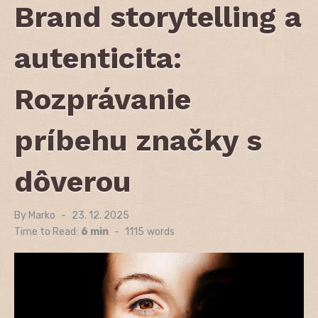
Brand storytelling a
autenticita:
Rozprávanie
príbehu značky s
dôverou
By
Marko
Posted
23. 12. 2025
on
Time to Read:
6 min
-
1115
words