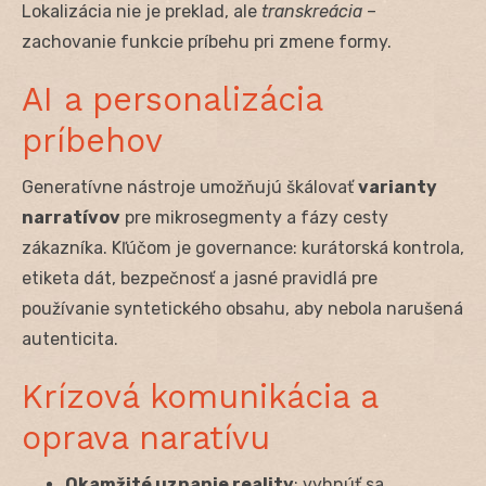
Lokalizácia nie je preklad, ale
transkreácia
–
zachovanie funkcie príbehu pri zmene formy.
AI a personalizácia
príbehov
Generatívne nástroje umožňujú škálovať
varianty
narratívov
pre mikrosegmenty a fázy cesty
zákazníka. Kľúčom je governance: kurátorská kontrola,
etiketa dát, bezpečnosť a jasné pravidlá pre
používanie syntetického obsahu, aby nebola narušená
autenticita.
Krízová komunikácia a
oprava naratívu
Okamžité uznanie reality
: vyhnúť sa