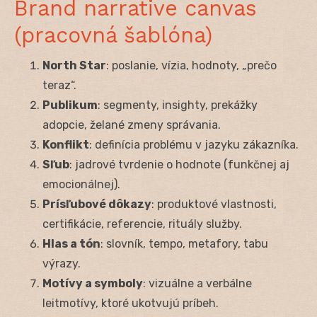
Brand narrative canvas
(pracovná šablóna)
North Star
: poslanie, vízia, hodnoty, „prečo
teraz“.
Publikum
: segmenty, insighty, prekážky
adopcie, želané zmeny správania.
Konflikt
: definícia problému v jazyku zákazníka.
Sľub
: jadrové tvrdenie o hodnote (funkčnej aj
emocionálnej).
Prísľubové dôkazy
: produktové vlastnosti,
certifikácie, referencie, rituály služby.
Hlas a tón
: slovník, tempo, metafory, tabu
výrazy.
Motívy a symboly
: vizuálne a verbálne
leitmotívy, ktoré ukotvujú príbeh.