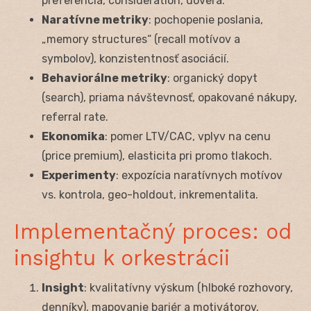
preferencia, consideration, dôvera.
Naratívne metriky
: pochopenie poslania,
„memory structures“ (recall motívov a
symbolov), konzistentnosť asociácií.
Behaviorálne metriky
: organický dopyt
(search), priama návštevnosť, opakované nákupy,
referral rate.
Ekonomika
: pomer LTV/CAC, vplyv na cenu
(price premium), elasticita pri promo tlakoch.
Experimenty
: expozícia naratívnych motívov
vs. kontrola, geo-holdout, inkrementalita.
Implementačný proces: od
insightu k orkestrácii
Insight
: kvalitatívny výskum (hlboké rozhovory,
denníky), mapovanie bariér a motivátorov.