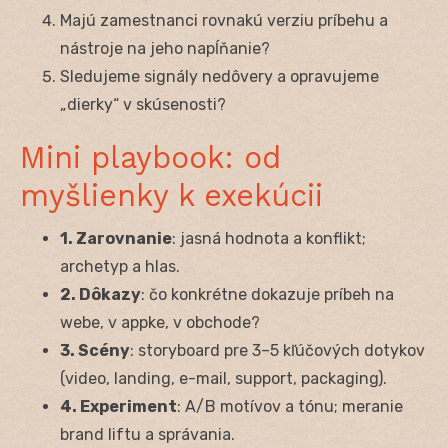
Majú zamestnanci rovnakú verziu príbehu a
nástroje na jeho napĺňanie?
Sledujeme signály nedôvery a opravujeme
„dierky“ v skúsenosti?
Mini playbook: od
myšlienky k exekúcii
1. Zarovnanie
: jasná hodnota a konflikt;
archetyp a hlas.
2. Dôkazy
: čo konkrétne dokazuje príbeh na
webe, v appke, v obchode?
3. Scény
: storyboard pre 3–5 kľúčových dotykov
(video, landing, e-mail, support, packaging).
4. Experiment
: A/B motívov a tónu; meranie
brand liftu a správania.