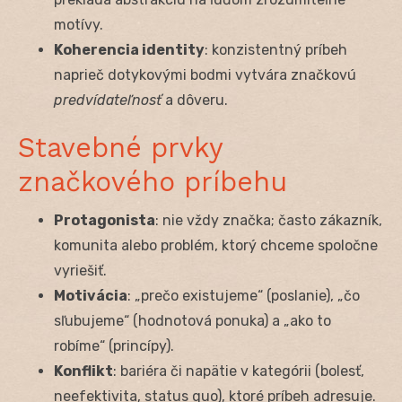
motívy.
Koherencia identity
: konzistentný príbeh
naprieč dotykovými bodmi vytvára značkovú
predvídateľnosť
a dôveru.
Stavebné prvky
značkového príbehu
Protagonista
: nie vždy značka; často zákazník,
komunita alebo problém, ktorý chceme spoločne
vyriešiť.
Motivácia
: „prečo existujeme“ (poslanie), „čo
sľubujeme“ (hodnotová ponuka) a „ako to
robíme“ (princípy).
Konflikt
: bariéra či napätie v kategórii (bolesť,
neefektivita, status quo), ktoré príbeh adresuje.