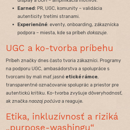
display a OOH – amplifikácia motívov.
Earned
: PR, UGC, komunity – validácia
autenticity tretími stranami.
Experienčné
: eventy, onboarding, zákaznícka
podpora – miesta, kde sa príbeh
dokazuje
.
UGC a ko-tvorba príbehu
Príbeh značky dnes často tvoria zákazníci. Programy
na podporu UGC, ambasádorstva a spolupráce s
tvorcami by mali mať jasné
etické rámce
,
transparentné označovanie spoluprác a priestor pre
autentickú kritiku. Ko-tvorba zvyšuje dôveryhodnosť,
ak značka
naozaj počúva
a reaguje.
Etika, inkluzívnosť a riziká
„purpose-washingu“