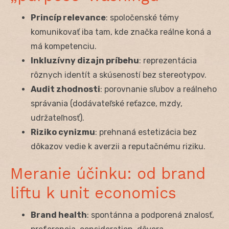
Princíp relevance
: spoločenské témy
komunikovať iba tam, kde značka reálne koná a
má kompetenciu.
Inkluzívny dizajn príbehu
: reprezentácia
rôznych identít a skúseností bez stereotypov.
Audit zhodnosti
: porovnanie sľubov a reálneho
správania (dodávateľské reťazce, mzdy,
udržateľnosť).
Riziko cynizmu
: prehnaná estetizácia bez
dôkazov vedie k averzii a reputačnému riziku.
Meranie účinku: od brand
liftu k unit economics
Brand health
: spontánna a podporená znalosť,