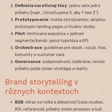
Definícia naratívnej tézy
: jedna veta jadra
príbehu (napr. „Umožňujeme X, aby Y bez Z“).
Prototypovanie
: tvorba storyboardov, skriptov,
prototypov landing pages a rituálov služby.
Pilot
: limitovaná expozícia v jednom
segmente/kanáli; jasná hypotéza a KPI.
Orchestrace
: guidelines pre obsah, vizuál, hlas,
komunity a customer care.
Governance
: zodpovednosti, kalibrácie, revízie
príbehu podľa zmien stratégie a reality.
Brand storytelling v
rôznych kontextoch
B2B
: dôraz na riziká a dôkaznosť (case studies,
ROI, referencie); príbehy zmien procesov a ľudí.