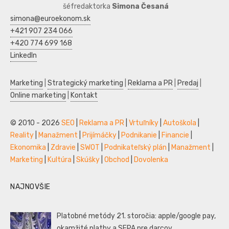
šéfredaktorka
Simona Česaná
simona@euroekonom.sk
+421 907 234 066
+420 774 699 168
LinkedIn
Marketing
|
Strategický marketing
|
Reklama a PR
|
Predaj
|
Online marketing
|
Kontakt
© 2010 - 2026
SEO
|
Reklama a PR
|
Vrtuľníky
|
Autoškola
|
Reality
|
Manažment
|
Prijímáčky
|
Podnikanie
|
Financie
|
Ekonomika
|
Zdravie
|
SWOT
|
Podnikateľský plán
|
Manažment
|
Marketing
|
Kultúra
|
Skúšky
|
Obchod
|
Dovolenka
NAJNOVŠIE
Platobné metódy 21. storočia: apple/google pay,
okamžité platby a SEPA pre darcov