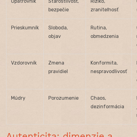
Opatrovník
Starostlivosť,
Riziko,
bezpečie
zraniteľnosť
Prieskumník
Sloboda,
Rutina,
objav
obmedzenia
Vzdorovník
Zmena
Konformita,
pravidiel
nespravodlivosť
Múdry
Porozumenie
Chaos,
dezinformácia
Autenticita: dimenzie a