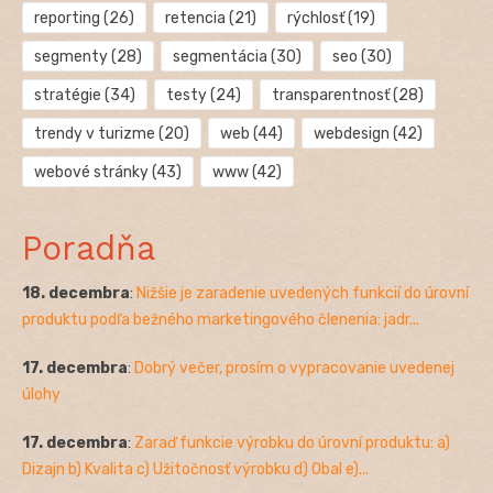
reporting
(26)
retencia
(21)
rýchlosť
(19)
segmenty
(28)
segmentácia
(30)
seo
(30)
stratégie
(34)
testy
(24)
transparentnosť
(28)
trendy v turizme
(20)
web
(44)
webdesign
(42)
webové stránky
(43)
www
(42)
Poradňa
18. decembra
:
Nižšie je zaradenie uvedených funkcií do úrovní
produktu podľa bežného marketingového členenia: jadr...
17. decembra
:
Dobrý večer, prosím o vypracovanie uvedenej
úlohy
17. decembra
:
Zaraď funkcie výrobku do úrovní produktu: a)
Dizajn b) Kvalita c) Užitočnosť výrobku d) Obal e)...