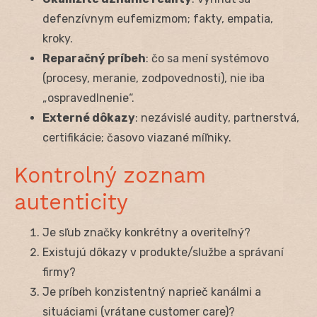
defenzívnym eufemizmom; fakty, empatia,
kroky.
Reparačný príbeh
: čo sa mení systémovo
(procesy, meranie, zodpovednosti), nie iba
„ospravedlnenie“.
Externé dôkazy
: nezávislé audity, partnerstvá,
certifikácie; časovo viazané míľniky.
Kontrolný zoznam
autenticity
Je sľub značky konkrétny a overiteľný?
Existujú dôkazy v produkte/službe a správaní
firmy?
Je príbeh konzistentný naprieč kanálmi a
situáciami (vrátane customer care)?