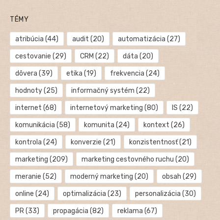
TÉMY
atribúcia
(44)
audit
(20)
automatizácia
(27)
cestovanie
(29)
CRM
(22)
dáta
(20)
dôvera
(39)
etika
(19)
frekvencia
(24)
hodnoty
(25)
informačný systém
(22)
internet
(68)
internetový marketing
(80)
IS
(22)
komunikácia
(58)
komunita
(24)
kontext
(26)
kontrola
(24)
konverzie
(21)
konzistentnosť
(21)
marketing
(209)
marketing cestovného ruchu
(20)
meranie
(52)
moderný marketing
(20)
obsah
(29)
online
(24)
optimalizácia
(23)
personalizácia
(30)
PR
(33)
propagácia
(82)
reklama
(67)