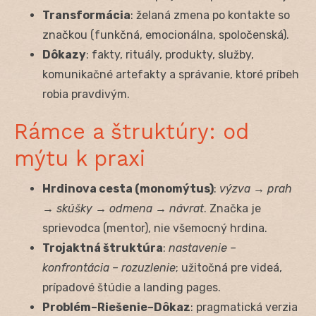
Transformácia
: želaná zmena po kontakte so
značkou (funkčná, emocionálna, spoločenská).
Dôkazy
: fakty, rituály, produkty, služby,
komunikačné artefakty a správanie, ktoré príbeh
robia pravdivým.
Rámce a štruktúry: od
mýtu k praxi
Hrdinova cesta (monomýtus)
:
výzva → prah
→ skúšky → odmena → návrat
. Značka je
sprievodca (mentor), nie všemocný hrdina.
Trojaktná štruktúra
:
nastavenie –
konfrontácia – rozuzlenie
; užitočná pre videá,
prípadové štúdie a landing pages.
Problém–Riešenie–Dôkaz
: pragmatická verzia