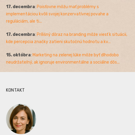
17. decembra
:
Poisťovne môžu mať problémy s
implementáciou kvôli svojej konzervatívnej povahe a
reguláciám, ale ti...
17. decembra
:
Prílišný dôraz na branding môže viesť k situácii,
kde percepcia značky zatieni skutočnú hodnotu a kv...
15. októbra
:
Marketing na zelenej lúke môže byť dlhodobo
neudržateľný, ak ignoruje environmentálne a sociálne dôs...
KONTAKT