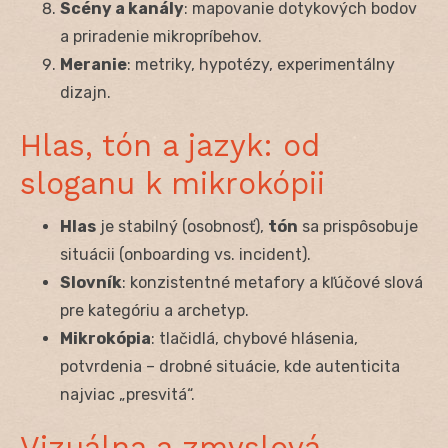
Scény a kanály
: mapovanie dotykových bodov
a priradenie mikropríbehov.
Meranie
: metriky, hypotézy, experimentálny
dizajn.
Hlas, tón a jazyk: od
sloganu k mikrokópii
Hlas
je stabilný (osobnosť),
tón
sa prispôsobuje
situácii (onboarding vs. incident).
Slovník
: konzistentné metafory a kľúčové slová
pre kategóriu a archetyp.
Mikrokópia
: tlačidlá, chybové hlásenia,
potvrdenia – drobné situácie, kde autenticita
najviac „presvitá“.
Vizuálna a zmyslová