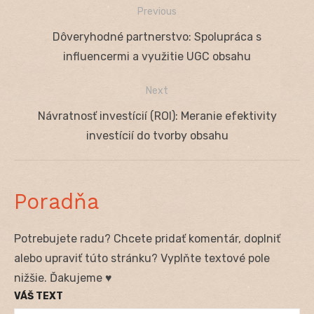
Previous
Navigácia
Previous
Dôveryhodné partnerstvo: Spolupráca s
v
post:
influencermi a využitie UGC obsahu
článku
Next
Next
Návratnosť investícií (ROI): Meranie efektivity
post:
investícií do tvorby obsahu
Poradňa
Potrebujete radu? Chcete pridať komentár, doplniť
alebo upraviť túto stránku? Vyplňte textové pole
nižšie. Ďakujeme ♥
VÁŠ TEXT