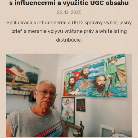
s influencermi a využitie UGC obsahu
Posted
22. 12. 2025
on
Spolupráca s influencermi a UGC: správny výber, jasný
brief a meranie vplyvu vrátane práv a whitelisting
distribúcie.