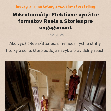
Instagram marketing a vizuálny storytelling
Mikroformáty: Efektívne využitie
formátov Reels a Stories pre
engagement
Posted
7. 12. 2025
on
Ako využiť Reels/Stories: silný hook, rýchle strihy,
titulky a série, ktoré budujú návyk a pravidelný reach.