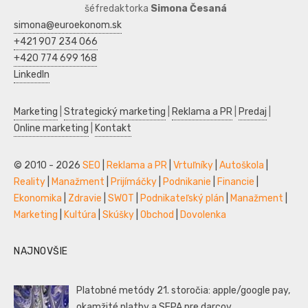
šéfredaktorka
Simona Česaná
simona@euroekonom.sk
+421 907 234 066
+420 774 699 168
LinkedIn
Marketing
|
Strategický marketing
|
Reklama a PR
|
Predaj
|
Online marketing
|
Kontakt
© 2010 - 2026
SEO
|
Reklama a PR
|
Vrtuľníky
|
Autoškola
|
Reality
|
Manažment
|
Prijímáčky
|
Podnikanie
|
Financie
|
Ekonomika
|
Zdravie
|
SWOT
|
Podnikateľský plán
|
Manažment
|
Marketing
|
Kultúra
|
Skúšky
|
Obchod
|
Dovolenka
NAJNOVŠIE
Platobné metódy 21. storočia: apple/google pay,
okamžité platby a SEPA pre darcov