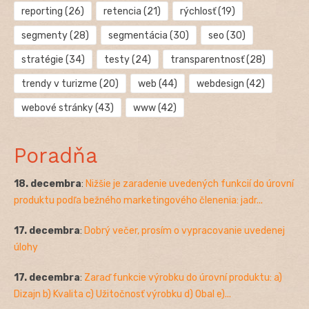
reporting
(26)
retencia
(21)
rýchlosť
(19)
segmenty
(28)
segmentácia
(30)
seo
(30)
stratégie
(34)
testy
(24)
transparentnosť
(28)
trendy v turizme
(20)
web
(44)
webdesign
(42)
webové stránky
(43)
www
(42)
Poradňa
18. decembra
:
Nižšie je zaradenie uvedených funkcií do úrovní
produktu podľa bežného marketingového členenia: jadr...
17. decembra
:
Dobrý večer, prosím o vypracovanie uvedenej
úlohy
17. decembra
:
Zaraď funkcie výrobku do úrovní produktu: a)
Dizajn b) Kvalita c) Užitočnosť výrobku d) Obal e)...