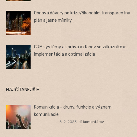
Obnova dôvery po kríze/škandále: transparentný
plán a jasné míľniky
CRM systémy a správa vzťahov so zákazníkmi:
Implementácia a optimalizácia
NAJČÍTANEJŠIE
Komunikácia – druhy, funkcie a význam
komunikácie
8. 2. 2023
11 komentárov