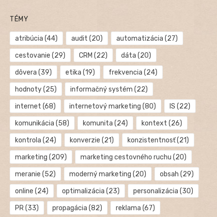
TÉMY
atribúcia
(44)
audit
(20)
automatizácia
(27)
cestovanie
(29)
CRM
(22)
dáta
(20)
dôvera
(39)
etika
(19)
frekvencia
(24)
hodnoty
(25)
informačný systém
(22)
internet
(68)
internetový marketing
(80)
IS
(22)
komunikácia
(58)
komunita
(24)
kontext
(26)
kontrola
(24)
konverzie
(21)
konzistentnosť
(21)
marketing
(209)
marketing cestovného ruchu
(20)
meranie
(52)
moderný marketing
(20)
obsah
(29)
online
(24)
optimalizácia
(23)
personalizácia
(30)
PR
(33)
propagácia
(82)
reklama
(67)