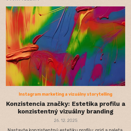
Instagram marketing a vizuálny storytelling
Konzistencia značky: Estetika profilu a
konzistentný vizuálny branding
Posted
26. 12. 2025
on
Nastavte konzistentnú estetiku profilu: grid a paleta,