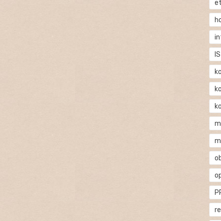
e
h
i
IS
k
k
k
m
m
o
o
P
r