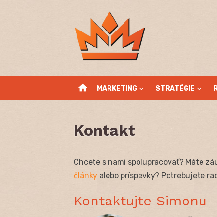
Skip
to
content
home
MARKETING
STRATÉGIE
Kontakt
Chcete s nami spolupracovať? Máte zá
články
alebo príspevky? Potrebujete rad
Kontaktujte Simonu