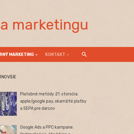
la marketingu
RNÝ MARKETING
KONTAKT
JNOVŠIE
Platobné metódy 21. storočia:
apple/google pay, okamžité platby
a SEPA pre darcov
Google Ads a PPC kampane: