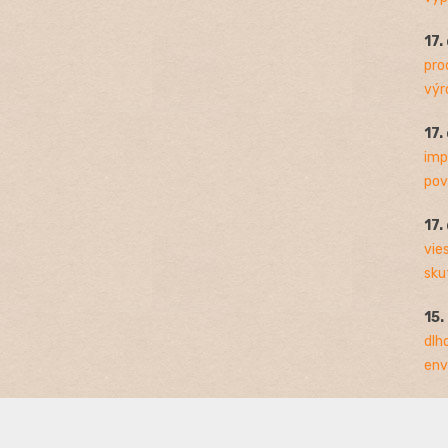
17.
pro
výro
17.
imp
pov
17.
vie
sku
15.
dlh
env