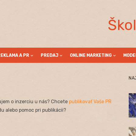
Ško
REKLAMA A PR
PREDAJ
ONLINE MARKETING
MODE
NA
ujem o inzerciu u nás? Chcete
publikovať Vaše PR
u alebo pomoc pri publikácii?