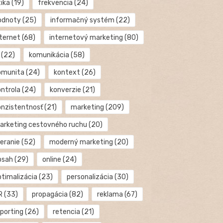
tika
(19)
frekvencia
(24)
odnoty
(25)
informačný systém
(22)
nternet
(68)
internetový marketing
(80)
(22)
komunikácia
(58)
omunita
(24)
kontext
(26)
ontrola
(24)
konverzie
(21)
onzistentnosť
(21)
marketing
(209)
arketing cestovného ruchu
(20)
eranie
(52)
moderný marketing
(20)
bsah
(29)
online
(24)
ptimalizácia
(23)
personalizácia
(30)
R
(33)
propagácia
(82)
reklama
(67)
eporting
(26)
retencia
(21)