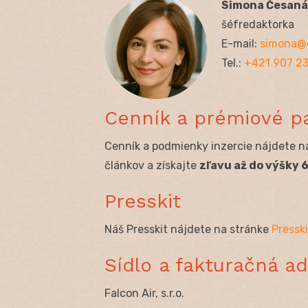
Simona Česaná
šéfredaktorka
E-mail:
simona@
Tel.:
+421 907 2
Cenník a prémiové p
Cenník a podmienky inzercie nájdete n
článkov a získajte
zľavu až do výšky 6
Presskit
Náš Presskit nájdete na stránke
Pressk
Sídlo a fakturačná a
Falcon Air, s.r.o.