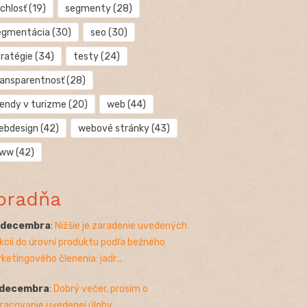
chlosť
(19)
segmenty
(28)
egmentácia
(30)
seo
(30)
tratégie
(34)
testy
(24)
ransparentnosť
(28)
rendy v turizme
(20)
web
(44)
ebdesign
(42)
webové stránky
(43)
ww
(42)
oradňa
. decembra
:
Nižšie je zaradenie uvedených
kcií do úrovní produktu podľa bežného
ketingového členenia: jadr...
 decembra
:
Dobrý večer, prosím o
racovanie uvedenej úlohy