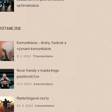
optimalizácia
JČÍTANEJŠIE
Komunikácia – druhy, funkcie a
význam komunikácie
8. 2. 2023
11 komentárov
Nové trendy v marketingu
poisťovníctva
11. 5. 2023
6 komentárov
Marketingové cesty
23. 3. 2023
6 komentárov