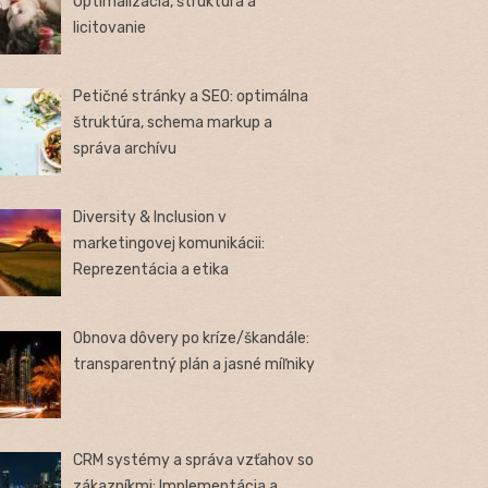
Optimalizácia, štruktúra a
licitovanie
Petičné stránky a SEO: optimálna
štruktúra, schema markup a
správa archívu
Diversity & Inclusion v
marketingovej komunikácii:
Reprezentácia a etika
Obnova dôvery po kríze/škandále:
transparentný plán a jasné míľniky
CRM systémy a správa vzťahov so
zákazníkmi: Implementácia a