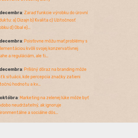
 decembra
:
Zaraď funkcie výrobku do úrovní
duktu: a) Dizajn b) Kvalita c) Užitočnosť
bku d) Obal e)...
 decembra
:
Poisťovne môžu mať problémy s
lementáciou kvôli svojej konzervatívnej
ahe a reguláciám, ale ti...
 decembra
:
Prílišný dôraz na branding môže
sť k situácii, kde percepcia značky zatieni
točnú hodnotu a kv...
 októbra
:
Marketing na zelenej lúke môže byť
odobo neudržateľný, ak ignoruje
ironmentálne a sociálne dôs...