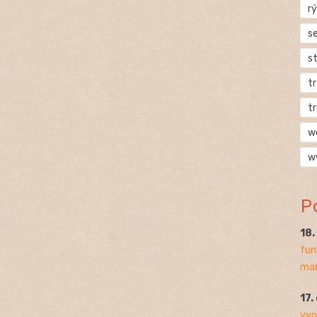
rý
s
s
t
t
w
w
P
18
fun
mar
17.
vyp