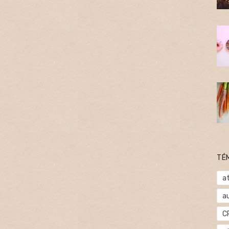
TÉ
at
a
C