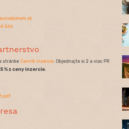
euroekonom.sk
34 066
artnerstvo
a stránke
Cenník inzercie
. Objednajte si 2 a viac PR
5 % z ceny inzercie
.
it.pdf
dresa