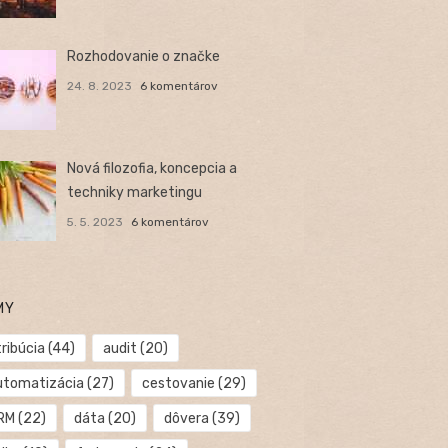
Rozhodovanie o značke
24. 8. 2023
6 komentárov
Nová filozofia, koncepcia a
techniky marketingu
5. 5. 2023
6 komentárov
MY
ribúcia
(44)
audit
(20)
utomatizácia
(27)
cestovanie
(29)
RM
(22)
dáta
(20)
dôvera
(39)