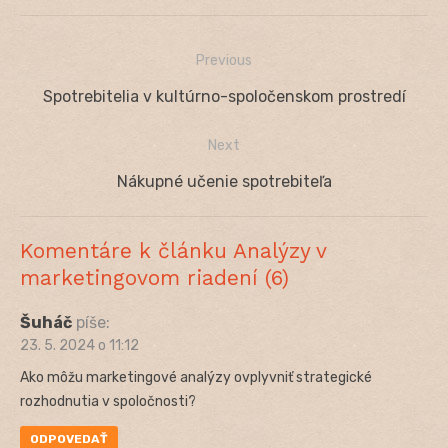
Previous
Navigácia
Previous
Spotrebitelia v kultúrno-spoločenskom prostredí
v
post:
Next
článku
Next
Nákupné učenie spotrebiteľa
post:
Komentáre k článku Analýzy v
marketingovom riadení (6)
Šuháč
píše:
23. 5. 2024 o 11:12
Ako môžu marketingové analýzy ovplyvniť strategické
rozhodnutia v spoločnosti?
ODPOVEDAŤ