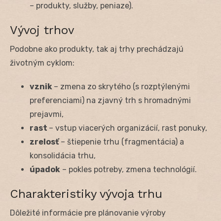
– produkty, služby, peniaze).
Vývoj trhov
Podobne ako produkty, tak aj trhy prechádzajú
životným cyklom:
vznik
– zmena zo skrytého (s rozptýlenými
preferenciami) na zjavný trh s hromadnými
prejavmi,
rast
– vstup viacerých organizácií, rast ponuky,
zrelosť
– štiepenie trhu (fragmentácia) a
konsolidácia trhu,
úpadok
– pokles potreby, zmena technológií.
Charakteristiky vývoja trhu
Dôležité informácie pre plánovanie výroby