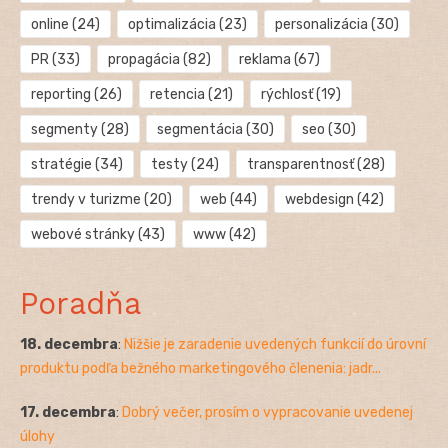
online
(24)
optimalizácia
(23)
personalizácia
(30)
PR
(33)
propagácia
(82)
reklama
(67)
reporting
(26)
retencia
(21)
rýchlosť
(19)
segmenty
(28)
segmentácia
(30)
seo
(30)
stratégie
(34)
testy
(24)
transparentnosť
(28)
trendy v turizme
(20)
web
(44)
webdesign
(42)
webové stránky
(43)
www
(42)
Poradňa
18. decembra
:
Nižšie je zaradenie uvedených funkcií do úrovní
produktu podľa bežného marketingového členenia: jadr...
17. decembra
:
Dobrý večer, prosím o vypracovanie uvedenej
úlohy