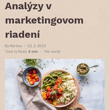
Analýzy v
marketingovom
riadení
By
Martina
Posted
22. 2. 2023
on
Time to Read:
4 min
-
746
words