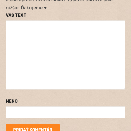
nižšie. Ďakujeme ♥
VÁŠ TEXT
MENO