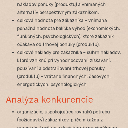
nákladov ponuky (produktu) a vnímaných
alternatív perspektívnym zákazníkom,
celková hodnota pre zákazníka – vnímaná
peňažná hodnota balíčka výhod (ekonomických,
funkčných, psychologických), ktoré zákazník
očakáva od trhovej ponuky (produktu),
celkové náklady pre zákazníka – súhrn nákladov,
ktoré vzniknú pri vyhodnocovaní, získavaní,
používaní a odstraňovaní trhovej ponuky
(produktu) – vrátane finančných, časových,
energetických, psychologických
Analýza konkurencie
organizácie, uspokojujúce rovnakú potrebu
(požiadavky) zákazníkov, pričom každá z
organizácií usiluje o dosiahnutie maximálneho