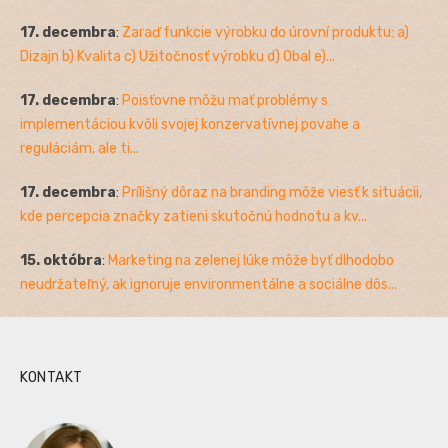
17. decembra
:
Zaraď funkcie výrobku do úrovní produktu: a)
Dizajn b) Kvalita c) Užitočnosť výrobku d) Obal e)...
17. decembra
:
Poisťovne môžu mať problémy s
implementáciou kvôli svojej konzervatívnej povahe a
reguláciám, ale ti...
17. decembra
:
Prílišný dôraz na branding môže viesť k situácii,
kde percepcia značky zatieni skutočnú hodnotu a kv...
15. októbra
:
Marketing na zelenej lúke môže byť dlhodobo
neudržateľný, ak ignoruje environmentálne a sociálne dôs...
KONTAKT