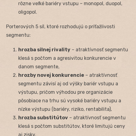
rôzne veľké bariéry vstupu – monopol, duopol,
oligopol.
Porterových 5 síl, ktoré rozhodujú o príťažlivosti
segmentu:
hrozba silnej rivality
– atraktívnosť segmentu
klesá s počtom a agresivitou konkurencie v
danom segmente,
hrozby novej konkurencie
– atraktívnosť
segmentu závisí aj od výšky bariér vstupu a
výstupu, pričom výhodou pre organizácie
pôsobiace na trhu sú vysoké bariéry vstupu a
nízke výstupu (bariéry, riziko, rentabilita),
hrozba substitútov
– atraktívnosť segmentu
klesá s počtom substitútov, ktoré limitujú ceny
aj zisky,