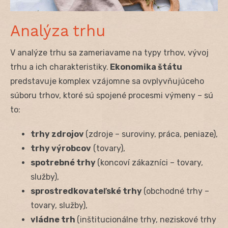
Analýza trhu
V analýze trhu sa zameriavame na typy trhov, vývoj
trhu a ich charakteristiky.
Ekonomika štátu
predstavuje komplex vzájomne sa ovplyvňujúceho
súboru trhov, ktoré sú spojené procesmi výmeny – sú
to:
trhy zdrojov
(zdroje – suroviny, práca, peniaze),
trhy výrobcov
(tovary),
spotrebné trhy
(koncoví zákazníci – tovary,
služby),
sprostredkovateľské trhy
(obchodné trhy –
tovary, služby),
vládne trh
(inštitucionálne trhy, neziskové trhy