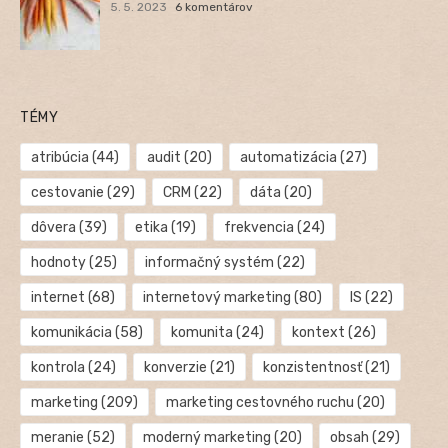
5. 5. 2023
6 komentárov
TÉMY
atribúcia
(44)
audit
(20)
automatizácia
(27)
cestovanie
(29)
CRM
(22)
dáta
(20)
dôvera
(39)
etika
(19)
frekvencia
(24)
hodnoty
(25)
informačný systém
(22)
internet
(68)
internetový marketing
(80)
IS
(22)
komunikácia
(58)
komunita
(24)
kontext
(26)
kontrola
(24)
konverzie
(21)
konzistentnosť
(21)
marketing
(209)
marketing cestovného ruchu
(20)
meranie
(52)
moderný marketing
(20)
obsah
(29)