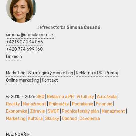
šéfredaktorka
Simona Česaná
simona@euroekonom.sk
+421 907 234 066
+420 774 699 168
LinkedIn
Marketing
|
Strategický marketing
|
Reklama a PR
|
Predaj
|
Online marketing
|
Kontakt
© 2010 - 2026
SEO
|
Reklama a PR
|
Vrtuľníky
|
Autoškola
|
Reality
|
Manažment
|
Prijímáčky
|
Podnikanie
|
Financie
|
Ekonomika
|
Zdravie
|
SWOT
|
Podnikateľský plán
|
Manažment
|
Marketing
|
Kultúra
|
Skúšky
|
Obchod
|
Dovolenka
NAJNOVŠIE