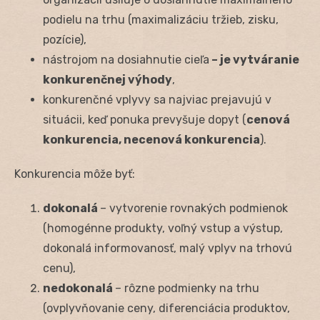
podielu na trhu (maximalizáciu tržieb, zisku,
pozície),
nástrojom na dosiahnutie cieľa
– je vytváranie
konkurenčnej výhody
,
konkurenčné vplyvy sa najviac prejavujú v
situácii, keď ponuka prevyšuje dopyt (
cenová
konkurencia, necenová konkurencia
).
Konkurencia môže byť:
dokonalá
– vytvorenie rovnakých podmienok
(homogénne produkty, voľný vstup a výstup,
dokonalá informovanosť, malý vplyv na trhovú
cenu),
nedokonalá
– rôzne podmienky na trhu
(ovplyvňovanie ceny, diferenciácia produktov,