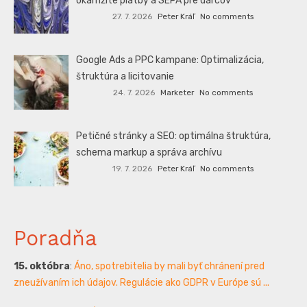
okamžité platby a SEPA pre darcov
27. 7. 2026
Peter Kráľ
No comments
Google Ads a PPC kampane: Optimalizácia,
štruktúra a licitovanie
24. 7. 2026
Marketer
No comments
Petičné stránky a SEO: optimálna štruktúra,
schema markup a správa archívu
19. 7. 2026
Peter Kráľ
No comments
Poradňa
15. októbra
:
Áno, spotrebitelia by mali byť chránení pred
zneužívaním ich údajov. Regulácie ako GDPR v Európe sú ...