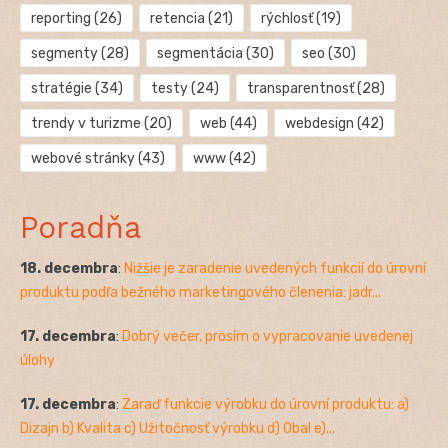
reporting
(26)
retencia
(21)
rýchlosť
(19)
segmenty
(28)
segmentácia
(30)
seo
(30)
stratégie
(34)
testy
(24)
transparentnosť
(28)
trendy v turizme
(20)
web
(44)
webdesign
(42)
webové stránky
(43)
www
(42)
Poradňa
18. decembra
:
Nižšie je zaradenie uvedených funkcií do úrovní
produktu podľa bežného marketingového členenia: jadr...
17. decembra
:
Dobrý večer, prosím o vypracovanie uvedenej
úlohy
17. decembra
:
Zaraď funkcie výrobku do úrovní produktu: a)
Dizajn b) Kvalita c) Užitočnosť výrobku d) Obal e)...