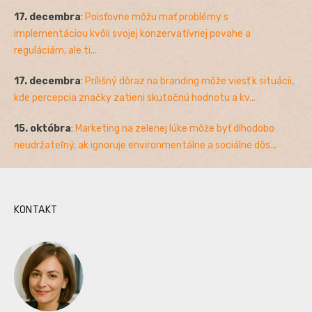
17. decembra
:
Poisťovne môžu mať problémy s
implementáciou kvôli svojej konzervatívnej povahe a
reguláciám, ale ti...
17. decembra
:
Prílišný dôraz na branding môže viesť k situácii,
kde percepcia značky zatieni skutočnú hodnotu a kv...
15. októbra
:
Marketing na zelenej lúke môže byť dlhodobo
neudržateľný, ak ignoruje environmentálne a sociálne dôs...
KONTAKT