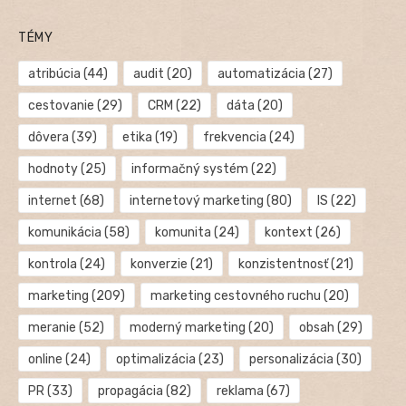
TÉMY
atribúcia
(44)
audit
(20)
automatizácia
(27)
cestovanie
(29)
CRM
(22)
dáta
(20)
dôvera
(39)
etika
(19)
frekvencia
(24)
hodnoty
(25)
informačný systém
(22)
internet
(68)
internetový marketing
(80)
IS
(22)
komunikácia
(58)
komunita
(24)
kontext
(26)
kontrola
(24)
konverzie
(21)
konzistentnosť
(21)
marketing
(209)
marketing cestovného ruchu
(20)
meranie
(52)
moderný marketing
(20)
obsah
(29)
online
(24)
optimalizácia
(23)
personalizácia
(30)
PR
(33)
propagácia
(82)
reklama
(67)