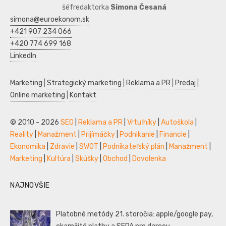
šéfredaktorka
Simona Česaná
simona@euroekonom.sk
+421 907 234 066
+420 774 699 168
LinkedIn
Marketing
|
Strategický marketing
|
Reklama a PR
|
Predaj
|
Online marketing
|
Kontakt
© 2010 - 2026
SEO
|
Reklama a PR
|
Vrtuľníky
|
Autoškola
|
Reality
|
Manažment
|
Prijímáčky
|
Podnikanie
|
Financie
|
Ekonomika
|
Zdravie
|
SWOT
|
Podnikateľský plán
|
Manažment
|
Marketing
|
Kultúra
|
Skúšky
|
Obchod
|
Dovolenka
NAJNOVŠIE
Platobné metódy 21. storočia: apple/google pay,