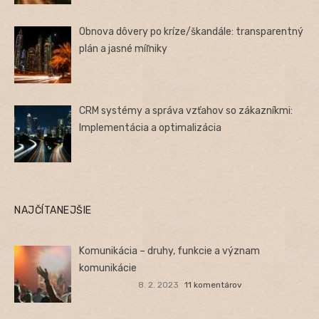
Obnova dôvery po kríze/škandále: transparentný
plán a jasné míľniky
CRM systémy a správa vzťahov so zákazníkmi:
Implementácia a optimalizácia
NAJČÍTANEJŠIE
Komunikácia – druhy, funkcie a význam
komunikácie
8. 2. 2023
11 komentárov