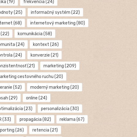
tika
(19)
frekvencia
(24)
odnoty
(25)
informačný systém
(22)
nternet
(68)
internetový marketing
(80)
(22)
komunikácia
(58)
omunita
(24)
kontext
(26)
ontrola
(24)
konverzie
(21)
onzistentnosť
(21)
marketing
(209)
arketing cestovného ruchu
(20)
eranie
(52)
moderný marketing
(20)
bsah
(29)
online
(24)
ptimalizácia
(23)
personalizácia
(30)
R
(33)
propagácia
(82)
reklama
(67)
eporting
(26)
retencia
(21)