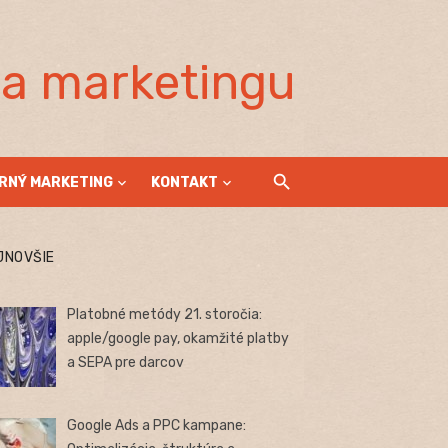
la marketingu
RNÝ MARKETING
KONTAKT
JNOVŠIE
Platobné metódy 21. storočia:
apple/google pay, okamžité platby
a SEPA pre darcov
Google Ads a PPC kampane: