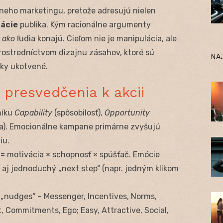
neho marketingu, pretože adresujú nielen
ácie
publika. Kým racionálne argumenty
 ako
ľudia konajú. Cieľom nie je manipulácia, ale
ostredníctvom dizajnu zásahov, ktoré sú
NA
sky ukotvené.
 presvedčenia k akcii
níku
Capability
(spôsobilosť),
Opportunity
a). Emocionálne kampane primárne zvyšujú
iu.
e = motivácia × schopnosť × spúšťač. Emócie
 aj jednoduchý „next step“ (napr. jedným klikom
 „nudges“ – Messenger, Incentives, Norms,
t, Commitments, Ego; Easy, Attractive, Social,