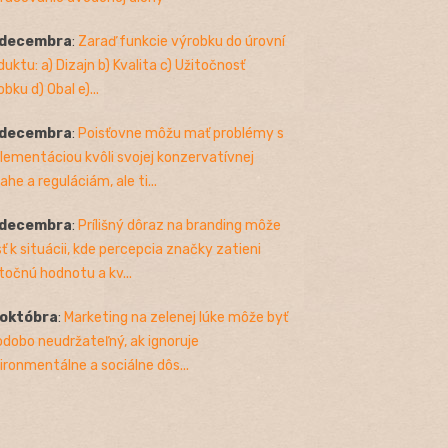
 decembra
:
Zaraď funkcie výrobku do úrovní
duktu: a) Dizajn b) Kvalita c) Užitočnosť
bku d) Obal e)...
 decembra
:
Poisťovne môžu mať problémy s
lementáciou kvôli svojej konzervatívnej
ahe a reguláciám, ale ti...
 decembra
:
Prílišný dôraz na branding môže
sť k situácii, kde percepcia značky zatieni
točnú hodnotu a kv...
 októbra
:
Marketing na zelenej lúke môže byť
odobo neudržateľný, ak ignoruje
ironmentálne a sociálne dôs...