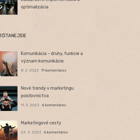
optimalizácia
JČÍTANEJŠIE
Komunikácia – druhy, funkcie a
význam komunikácie
8. 2. 2023
11 komentárov
Nové trendy v marketingu
poisťovníctva
11. 5. 2023
6 komentárov
Marketingové cesty
23. 3. 2023
6 komentárov