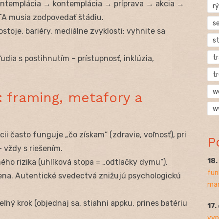
ontemplácia → kontemplácia → príprava → akcia →
rý
TA musia zodpovedať štádiu.
s
ostoje, bariéry, mediálne zvyklosti; vyhnite sa
s
t
 ľudia s postihnutím – prístupnosť, inklúzia,
t
w
: framing, metafory a
w
ncii často funguje „čo získam“ (zdravie, voľnosť), pri
P
 vždy s riešením.
18
ého rizika (uhlíková stopa = „odtlačky dymu“).
fun
mena. Autentické svedectvá znižujú psychologickú
mar
eľný krok (objednaj sa, stiahni appku, prines batériu
17.
vyp