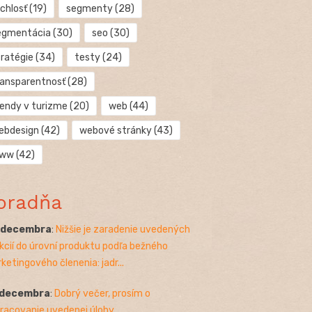
chlosť
(19)
segmenty
(28)
egmentácia
(30)
seo
(30)
tratégie
(34)
testy
(24)
ransparentnosť
(28)
rendy v turizme
(20)
web
(44)
ebdesign
(42)
webové stránky
(43)
ww
(42)
oradňa
. decembra
:
Nižšie je zaradenie uvedených
kcií do úrovní produktu podľa bežného
ketingového členenia: jadr...
 decembra
:
Dobrý večer, prosím o
racovanie uvedenej úlohy