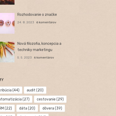
Rozhodovanie o značke
24. 8. 2023
6 komentárov
Nová filozofia, koncepcia a
techniky marketingu
5. 5. 2023
6 komentárov
MY
ribúcia
(44)
audit
(20)
utomatizácia
(27)
cestovanie
(29)
RM
(22)
dáta
(20)
dôvera
(39)