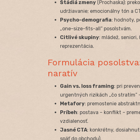
Štádiá zmeny
(Prochaska): prek
udržiavanie; emocionálny tón a C
Psycho-demografia
: hodnoty, p
„one-size-fits-all“ posolstvám.
Citlivé skupiny
: mládež, seniori,
reprezentácia.
Formulácia posolstva
naratív
Gain vs. loss framing
: pri preve
urgentných rizikách „čo stratím“ –
Metafory
: premostenie abstraktn
Príbeh
: postava – konflikt – pre
vzdialenosť.
Jasné CTA
: konkrétny, dosiahnut
späť do obchodu).