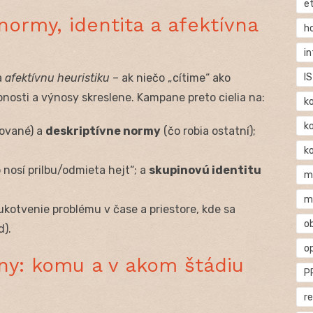
e
ormy, identita a afektívna
h
i
IS
a
afektívnu heuristiku
– ak niečo „cítime“ ako
osti a výnosy skreslene. Kampane preto cielia na:
k
k
ľované) a
deskriptívne normy
(čo robia ostatní);
k
 nosí prilbu/odmieta hejt“; a
skupinovú identitu
m
m
ukotvenie problému v čase a priestore, kde sa
o
d).
o
ny: komu a v akom štádiu
P
r