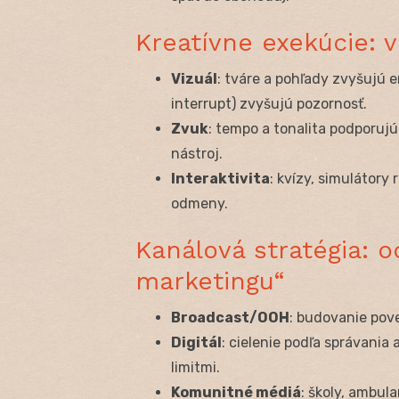
Kreatívne exekúcie: vi
Vizuál
: tváre a pohľady zvyšujú e
interrupt) zvyšujú pozornosť.
Zvuk
: tempo a tonalita podporujú 
nástroj.
Interaktivita
: kvízy, simulátory
odmeny.
Kanálová stratégia:
marketingu“
Broadcast/OOH
: budovanie pov
Digitál
: cielenie podľa správani
limitmi.
Komunitné médiá
: školy, ambul