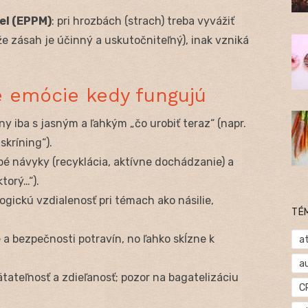
el (EPPM)
: pri hrozbách (strach) treba vyvážiť
 že zásah je účinný a uskutočniteľný), inak vzniká
é emócie kedy fungujú
ívny iba s jasným a ľahkým „čo urobiť teraz“ (napr.
skríning“).
bé návyky (recyklácia, aktívne dochádzanie) a
torý…“).
ogickú vzdialenosť pri témach ako násilie,
TÉ
e a bezpečnosti potravín, no ľahko skĺzne k
at
a
tateľnosť a zdieľanosť; pozor na bagatelizáciu
C