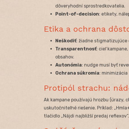
dôveryhodní sprostredkovatelia.
Point-of-decision
: etikety, nál
Etika a ochrana dôsto
Neškodiť
: žiadne stigmatizujúce 
Transparentnosť
: cieľ kampane
obsahov.
Autonómia
: nudge musí byť reve
Ochrana súkromia
: minimizácia
Protipól strachu: nád
Ak kampane používajú hrozbu (úrazy, c
uskutočniteľné riešenie. Príklad: „Hmla
tlačidlo „Nájdi najbližší predaj reflexov“.