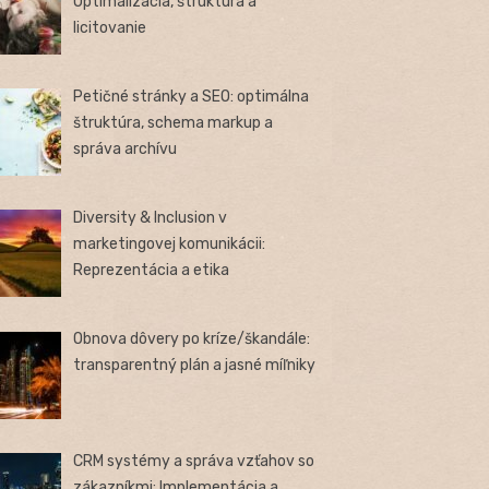
Optimalizácia, štruktúra a
licitovanie
Petičné stránky a SEO: optimálna
štruktúra, schema markup a
správa archívu
Diversity & Inclusion v
marketingovej komunikácii:
Reprezentácia a etika
Obnova dôvery po kríze/škandále:
transparentný plán a jasné míľniky
CRM systémy a správa vzťahov so
zákazníkmi: Implementácia a