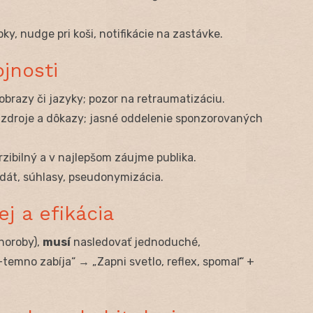
epky, nudge pri koši, notifikácie na zastávke.
jnosti
obrazy či jazyky; pozor na retraumatizáciu.
, zdroje a dôkazy; jasné oddelenie sponzorovaných
rzibilný a v najlepšom záujme publika.
 dát, súhlasy, pseudonymizácia.
ej a efikácia
horoby),
musí
nasledovať jednoduché,
+temno zabíja“ → „Zapni svetlo, reflex, spomaľ“ +