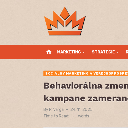
Skip
to
content
home
MARKETING
STRATÉGIE
SOCIÁLNY MARKETING A VEREJNOPROSPE
Behaviorálna zme
kampane zamerané
By
P. Varga
Posted
24. 11. 2025
on
Time to Read:
-
words