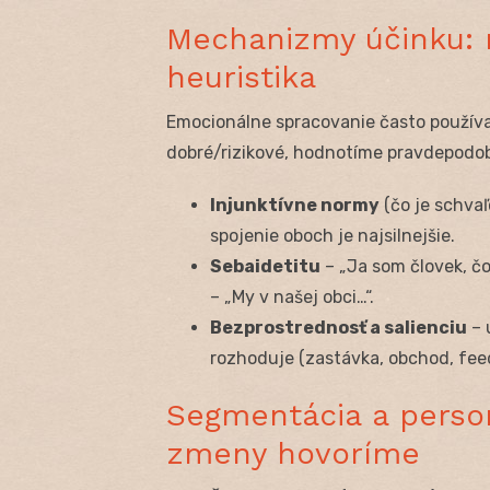
Mechanizmy účinku: n
heuristika
Emocionálne spracovanie často použív
dobré/rizikové, hodnotíme pravdepodobn
Injunktívne normy
(čo je schva
spojenie oboch je najsilnejšie.
Sebaidetitu
– „Ja som človek, čo
– „My v našej obci…“.
Bezprostrednosť a salienciu
– 
rozhoduje (zastávka, obchod, fee
Segmentácia a perso
zmeny hovoríme