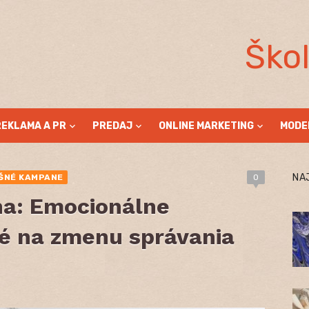
Ško
REKLAMA A PR
PREDAJ
ONLINE MARKETING
MODE
NA
ŠNÉ KAMPANE
0
na: Emocionálne
 na zmenu správania