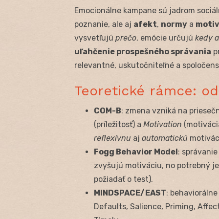
Emocionálne kampane sú jadrom sociál
poznanie, ale aj
afekt
,
normy
a
motiv
vysvetľujú
prečo
, emócie určujú
kedy a
uľahčenie prospešného správania
pr
relevantné, uskutočniteľné a spoločen
Teoretické rámce: od
COM-B
: zmena vzniká na prieseč
(príležitosť) a
Motivation
(motiváci
reflexívnu
aj
automatickú
motivác
Fogg Behavior Model
: správani
zvyšujú motiváciu, no potrebný je
požiadať o test).
MINDSPACE/EAST
: behaviorálne
Defaults, Salience, Priming, Affec