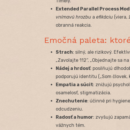
Timely.
Extended Parallel Process Mod
vnímavú hrozbu
a
efikáciu
(viera,
obranná reakcia.
Emočná paleta: ktor
Strach
: silný, ale rizikový. Efekt
„Zavolajte 112“, „Objednajte sa na 
Nádej a hrdosť
: posilňujú dlhodo
podporujú identitu („Som človek, k
Empatia a súcit
: znižujú psychol
osamelosť, stigmatizácia.
Znechutenie
: účinné pri hygien
odcudzeniu.
Radosť a humor
: zvyšujú zapamä
vážnych tém.