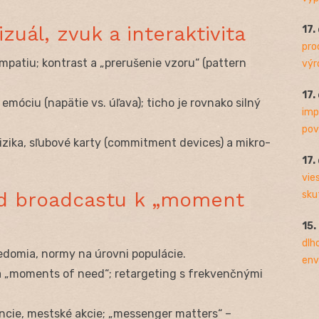
zuál, zvuk a interaktivita
17.
pro
mpatiu; kontrast a „prerušenie vzoru“ (pattern
výro
17.
emóciu (napätie vs. úľava); ticho je rovnako silný
imp
pov
 rizika, sľubové karty (commitment devices) a mikro-
17.
vie
 od broadcastu k „moment
sku
15.
dlh
edomia, normy na úrovni populácie.
env
a a „moments of need“; retargeting s frekvenčnými
ancie, mestské akcie; „messenger matters“ –