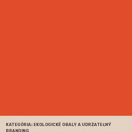
KATEGÓRIA:
EKOLOGICKÉ OBALY A UDRŽATEĽNÝ
BRANDING