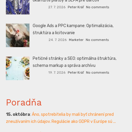
okamžité platby a SEPA pre darcov
27. 7. 2026
Peter Kráľ
No comments
Google Ads a PPC kampane: Optimalizácia,
štruktúra a licitovanie
24. 7. 2026
Marketer
No comments
Petičné stránky a SEO: optimálna štruktúra,
schema markup a správa archívu
19. 7. 2026
Peter Kráľ
No comments
Poradňa
15. októbra
:
Áno, spotrebitelia by mali byť chránení pred
zneužívaním ich údajov. Regulácie ako GDPR v Európe sú ...