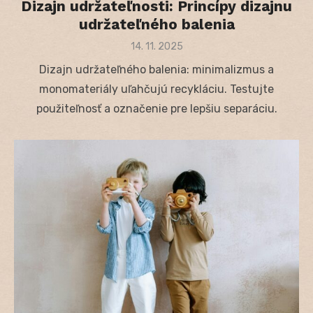
Dizajn udržateľnosti: Princípy dizajnu
udržateľného balenia
Posted
14. 11. 2025
on
Dizajn udržateľného balenia: minimalizmus a
monomateriály uľahčujú recykláciu. Testujte
použiteľnosť a označenie pre lepšiu separáciu.