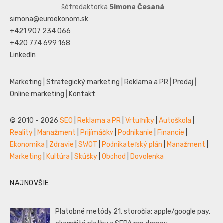
šéfredaktorka
Simona Česaná
simona@euroekonom.sk
+421 907 234 066
+420 774 699 168
LinkedIn
Marketing
|
Strategický marketing
|
Reklama a PR
|
Predaj
|
Online marketing
|
Kontakt
© 2010 - 2026
SEO
|
Reklama a PR
|
Vrtuľníky
|
Autoškola
|
Reality
|
Manažment
|
Prijímáčky
|
Podnikanie
|
Financie
|
Ekonomika
|
Zdravie
|
SWOT
|
Podnikateľský plán
|
Manažment
|
Marketing
|
Kultúra
|
Skúšky
|
Obchod
|
Dovolenka
NAJNOVŠIE
Platobné metódy 21. storočia: apple/google pay,