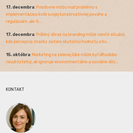
17. decembra
:
Poisťovne môžu mať problémy s
implementáciou kvôli svojej konzervatívnej povahe a
reguláciám, ale ti...
17. decembra
:
Prílišný dôraz na branding môže viesť k situácii,
kde percepcia značky zatieni skutočnú hodnotu a kv...
15. októbra
:
Marketing na zelenej lúke môže byť dlhodobo
neudržateľný, ak ignoruje environmentálne a sociálne dôs...
KONTAKT