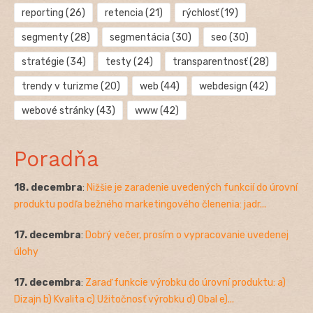
reporting
(26)
retencia
(21)
rýchlosť
(19)
segmenty
(28)
segmentácia
(30)
seo
(30)
stratégie
(34)
testy
(24)
transparentnosť
(28)
trendy v turizme
(20)
web
(44)
webdesign
(42)
webové stránky
(43)
www
(42)
Poradňa
18. decembra
:
Nižšie je zaradenie uvedených funkcií do úrovní
produktu podľa bežného marketingového členenia: jadr...
17. decembra
:
Dobrý večer, prosím o vypracovanie uvedenej
úlohy
17. decembra
:
Zaraď funkcie výrobku do úrovní produktu: a)
Dizajn b) Kvalita c) Užitočnosť výrobku d) Obal e)...