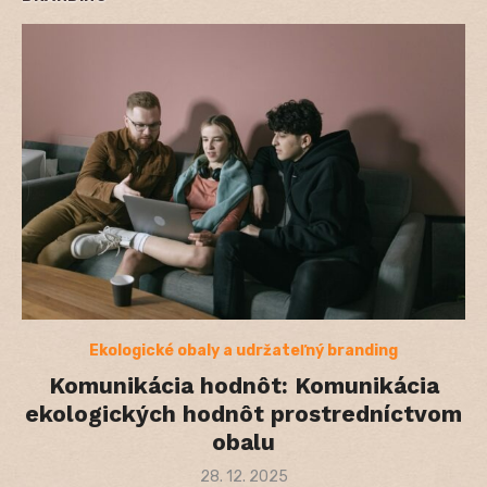
Ekologické obaly a udržateľný branding
Komunikácia hodnôt: Komunikácia
ekologických hodnôt prostredníctvom
obalu
Posted
28. 12. 2025