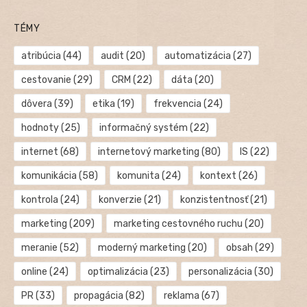
TÉMY
atribúcia
(44)
audit
(20)
automatizácia
(27)
cestovanie
(29)
CRM
(22)
dáta
(20)
dôvera
(39)
etika
(19)
frekvencia
(24)
hodnoty
(25)
informačný systém
(22)
internet
(68)
internetový marketing
(80)
IS
(22)
komunikácia
(58)
komunita
(24)
kontext
(26)
kontrola
(24)
konverzie
(21)
konzistentnosť
(21)
marketing
(209)
marketing cestovného ruchu
(20)
meranie
(52)
moderný marketing
(20)
obsah
(29)
online
(24)
optimalizácia
(23)
personalizácia
(30)
PR
(33)
propagácia
(82)
reklama
(67)