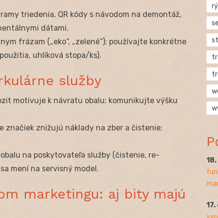
rý
ramy triedenia, QR kódy s návodom na demontáž,
s
mentálnymi dátami.
s
ym frázam („eko“, „zelené“); používajte konkrétne
oužitia, uhlíková stopa/ks).
t
t
irkulárne služby
w
zit motivuje k návratu obalu; komunikujte výšku
w
e značiek znižujú náklady na zber a čistenie;
P
obalu na poskytovateľa služby (čistenie, re-
18
 sa mení na servisný model.
fun
mar
nom marketingu: aj bity majú
17.
vyp