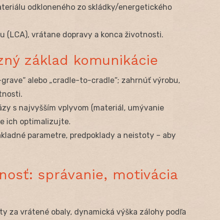
teriálu odkloneného zo skládky/energetického
u (LCA), vrátane dopravy a konca životnosti.
zný základ komunikácie
grave“ alebo „cradle-to-cradle“; zahrnúť výrobu,
tnosti.
fázy s najvyšším vplyvom (materiál, umývanie
e ich optimalizujte.
kladné parametre, predpoklady a neistoty – aby
nosť: správanie, motivácia
y za vrátené obaly, dynamická výška zálohy podľa