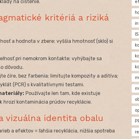
klady na čistenie.
e
h
agmatické kritériá a riziká
i
IS
osť a hodnota v zbere; vyššia hmotnosť (sklo) si
k
k
eľnosť pri nemokrom kontakte; vyhýbajte sa
k
ho dôvodu.
te číre, bez farbenia; limitujte kompozity a aditíva;
m
klát (PCR) s kvalitatívnymi testami.
m
ateriály:
Používajte len tam, kde existuje
o
ak hrozí kontaminácia prúdov recyklácie.
o
 vizuálna identita obalu
P
rieb a efektov = ľahšia recyklácia, nižšia spotreba
r