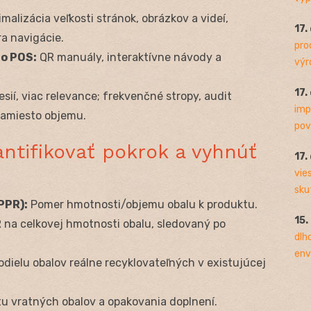
malizácia veľkosti stránok, obrázkov a videí,
17.
a navigácie.
pro
ho POS:
QR manuály, interaktívne návody a
výro
17.
sií, viac relevance; frekvenčné stropy, audit
imp
namiesto objemu.
pov
antifikovať pokrok a vyhnúť
17.
vie
sku
PPR):
Pomer hmotnosti/objemu obalu k produktu.
15.
 na celkovej hmotnosti obalu, sledovaný po
dlh
env
dielu obalov reálne recyklovateľných v existujúcej
u vratných obalov a opakovania doplnení.