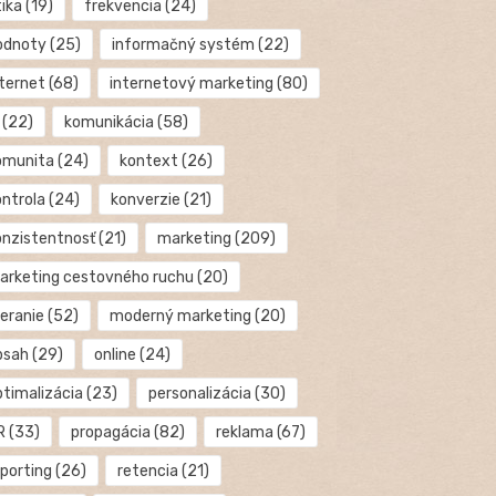
tika
(19)
frekvencia
(24)
odnoty
(25)
informačný systém
(22)
nternet
(68)
internetový marketing
(80)
(22)
komunikácia
(58)
omunita
(24)
kontext
(26)
ontrola
(24)
konverzie
(21)
onzistentnosť
(21)
marketing
(209)
arketing cestovného ruchu
(20)
eranie
(52)
moderný marketing
(20)
bsah
(29)
online
(24)
ptimalizácia
(23)
personalizácia
(30)
R
(33)
propagácia
(82)
reklama
(67)
eporting
(26)
retencia
(21)