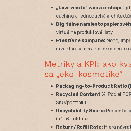
„Low-waste“ web a e-shop:
Opti
caching a jednoduchá architektúr
Digitálne namiesto papierové
virtuálne produktové listy.
Efektívne kampane:
Menej impre
inventára a meranie inkrementu 
Metriky a KPI: ako kv
sa „eko-kosmetike“
Packaging-to-Product Ratio (
Recycled Content %:
Podiel PCR
SKU/portfóliu.
Recyclability Score:
Percento po
infraštruktúre.
Return/Refill Rate:
Miera návrat