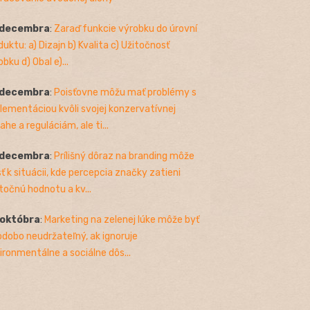
 decembra
:
Zaraď funkcie výrobku do úrovní
duktu: a) Dizajn b) Kvalita c) Užitočnosť
bku d) Obal e)...
 decembra
:
Poisťovne môžu mať problémy s
lementáciou kvôli svojej konzervatívnej
ahe a reguláciám, ale ti...
 decembra
:
Prílišný dôraz na branding môže
sť k situácii, kde percepcia značky zatieni
točnú hodnotu a kv...
 októbra
:
Marketing na zelenej lúke môže byť
odobo neudržateľný, ak ignoruje
ironmentálne a sociálne dôs...