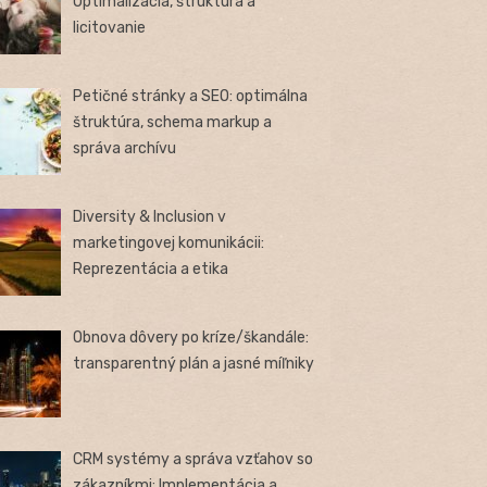
Optimalizácia, štruktúra a
licitovanie
Petičné stránky a SEO: optimálna
štruktúra, schema markup a
správa archívu
Diversity & Inclusion v
marketingovej komunikácii:
Reprezentácia a etika
Obnova dôvery po kríze/škandále:
transparentný plán a jasné míľniky
CRM systémy a správa vzťahov so
zákazníkmi: Implementácia a