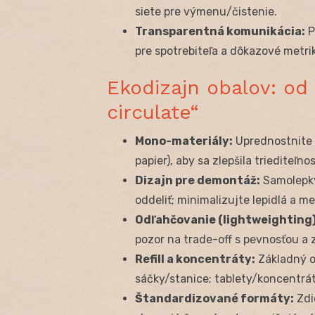
siete pre výmenu/čistenie.
Transparentná komunikácia:
P
pre spotrebiteľa a dôkazové metrik
Ekodizajn obalov: od 
circulate“
Mono-materiály:
Uprednostnite o
papier), aby sa zlepšila triediteľno
Dizajn pre demontáž:
Samolepky,
oddeliť; minimalizujte lepidlá a me
Odľahčovanie (lightweighting)
pozor na trade-off s pevnosťou a
Refill a koncentráty:
Základný o
sáčky/stanice; tablety/koncentrá
Štandardizované formáty:
Zdi