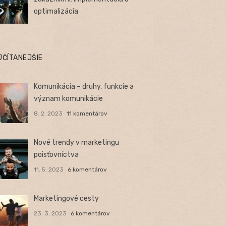
optimalizácia
JČÍTANEJŠIE
Komunikácia – druhy, funkcie a
význam komunikácie
8. 2. 2023
11 komentárov
Nové trendy v marketingu
poisťovníctva
11. 5. 2023
6 komentárov
Marketingové cesty
23. 3. 2023
6 komentárov