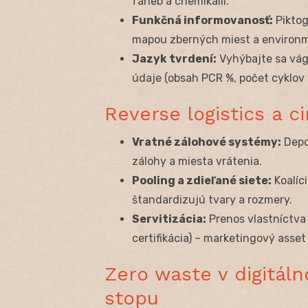
farieb a chemikálií.
Funkčná informovanosť:
Piktog
mapou zberných miest a environ
Jazyk tvrdení:
Vyhýbajte sa vágn
údaje (obsah PCR %, počet cyklov p
Reverse logistics a c
Vratné zálohové systémy:
Depo
zálohy a miesta vrátenia.
Pooling a zdieľané siete:
Koalíci
štandardizujú tvary a rozmery.
Servitizácia:
Prenos vlastníctva 
certifikácia) – marketingový asset
Zero waste v digitál
stopu