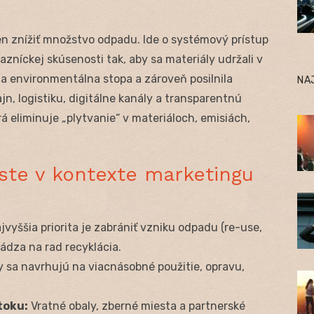
 znížiť množstvo odpadu. Ide o systémový prístup
zníckej skúsenosti tak, aby sa materiály udržali v
la environmentálna stopa a zároveň posilnila
NA
jn, logistiku, digitálne kanály a transparentnú
á eliminuje „plytvanie“ v materiáloch, emisiách,
te v kontexte marketingu
jvyššia priorita je zabrániť vzniku odpadu (re-use,
hádza na rad recyklácia.
 sa navrhujú na viacnásobné použitie, opravu,
toku:
Vratné obaly, zberné miesta a partnerské