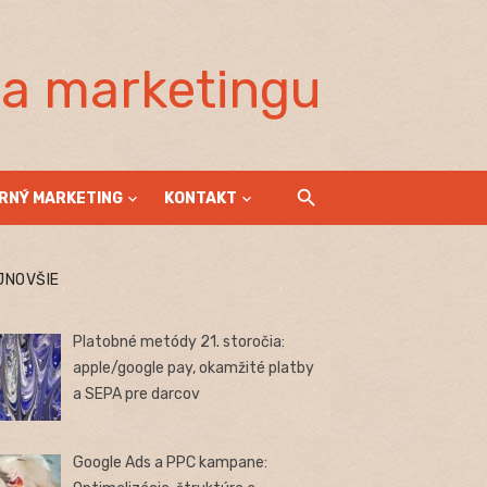
la marketingu
RNÝ MARKETING
KONTAKT
JNOVŠIE
Platobné metódy 21. storočia:
apple/google pay, okamžité platby
a SEPA pre darcov
Google Ads a PPC kampane: