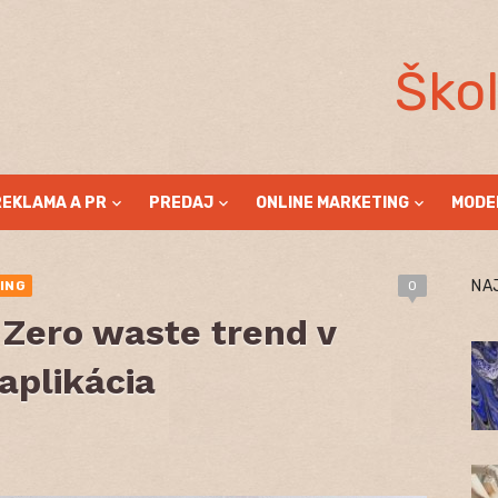
Ško
REKLAMA A PR
PREDAJ
ONLINE MARKETING
MODE
NA
ING
0
 Zero waste trend v
aplikácia