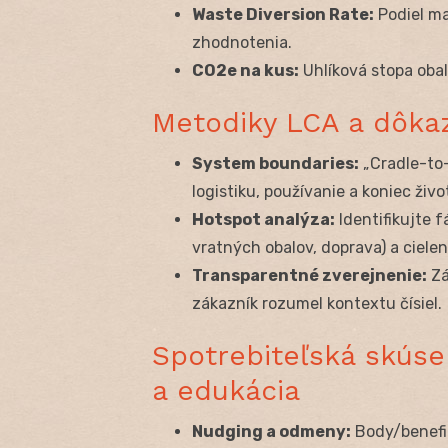
Waste Diversion Rate:
Podiel ma
zhodnotenia.
CO
2
e na kus:
Uhlíková stopa obal
Metodiky LCA a dôka
System boundaries:
„Cradle-to-
logistiku, používanie a koniec živo
Hotspot analýza:
Identifikujte 
vratných obalov, doprava) a cielen
Transparentné zverejnenie:
Zá
zákazník rozumel kontextu čísiel.
Spotrebiteľská skúse
a edukácia
Nudging a odmeny:
Body/benefit