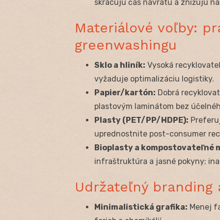
skracujú čas návratu a znižujú ná
Materiálové voľby: pr
greenwashingu
Sklo a hliník:
Vysoká recyklovateľn
vyžaduje optimalizáciu logistiky.
Papier/kartón:
Dobrá recyklovat
plastovým laminátom bez účelné
Plasty (PET/PP/HDPE):
Preferuj
uprednostnite post-consumer recy
Bioplasty a kompostovateľné m
infraštruktúra a jasné pokyny; in
Udržateľný branding a
Minimalistická grafika:
Menej fa