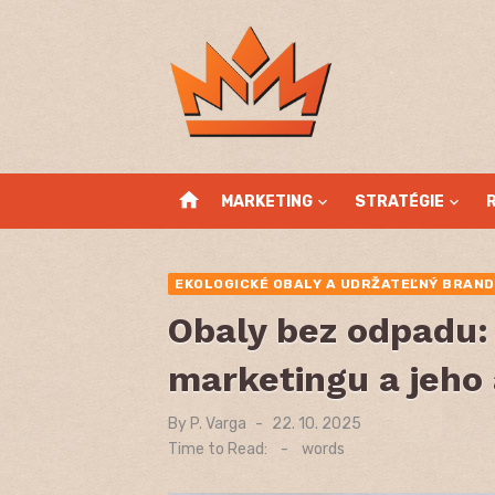
Skip
to
content
home
MARKETING
STRATÉGIE
EKOLOGICKÉ OBALY A UDRŽATEĽNÝ BRAND
Obaly bez odpadu:
marketingu a jeho 
By
P. Varga
Posted
22. 10. 2025
on
Time to Read:
-
words