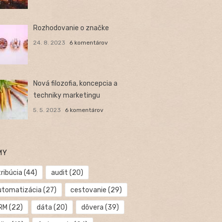
Rozhodovanie o značke
24. 8. 2023
6 komentárov
Nová filozofia, koncepcia a
techniky marketingu
5. 5. 2023
6 komentárov
MY
ribúcia
(44)
audit
(20)
utomatizácia
(27)
cestovanie
(29)
RM
(22)
dáta
(20)
dôvera
(39)