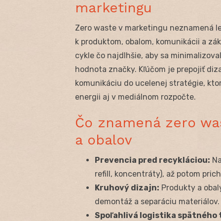
marketingu
Zero waste v marketingu neznamená len
k produktom, obalom, komunikácii a záka
cykle čo najdlhšie, aby sa minimalizova
hodnota značky. Kľúčom je prepojiť diza
komunikáciu do ucelenej stratégie, ktor
energii aj v mediálnom rozpočte.
Čo znamená zero was
a obalov
Prevencia pred recykláciou:
Na
refill, koncentráty), až potom pric
Kruhový dizajn:
Produkty a obaly
demontáž a separáciu materiálov.
Spoľahlivá logistika spätného 