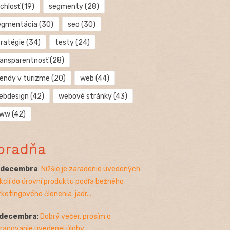
chlosť
(19)
segmenty
(28)
egmentácia
(30)
seo
(30)
tratégie
(34)
testy
(24)
ransparentnosť
(28)
rendy v turizme
(20)
web
(44)
ebdesign
(42)
webové stránky
(43)
ww
(42)
oradňa
. decembra
:
Nižšie je zaradenie uvedených
kcií do úrovní produktu podľa bežného
ketingového členenia: jadr...
 decembra
:
Dobrý večer, prosím o
racovanie uvedenej úlohy