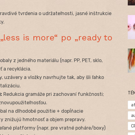
ravdivé tvrdenia o udržateľnosti, jasné inštrukcie
y.
„less is more“ po „ready to
baly z jedného materiálu (napr. PP, PET, sklo,
sť a recyklácia.
 uzávery a vložky navrhujte tak, aby šli ľahko
talizáciu.
TÉ
:
Redukcia gramáže pri zachovaní funkčnosti;
 znovupoužiteľnosťou.
at
bal na dlhodobé použitie + dopĺňacie
a
ty znižujú hmotnosť a objem prepravy.
C
eľané platformy (napr. pre vratné poháre/boxy)