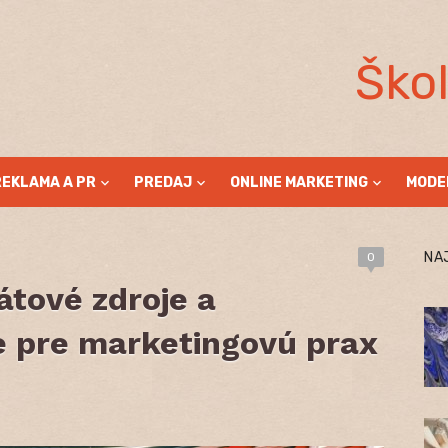
Ško
REKLAMA A PR
PREDAJ
ONLINE MARKETING
MODE
NA
0
átové zdroje a
e pre marketingovú prax