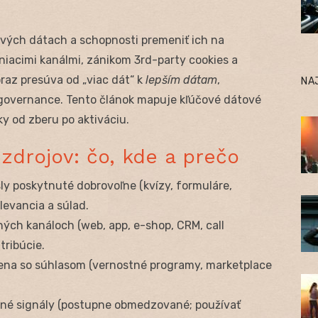
livých dátach a schopnosti premeniť ich na
eniacimi kanálmi, zánikom 3rd-party cookies a
raz presúva od „viac dát“ k
lepším dátam
,
NA
governance. Tento článok mapuje kľúčové dátové
ky od zberu po aktiváciu.
 zdrojov: čo, kde a prečo
ly poskytnuté dobrovoľne (kvízy, formuláre,
levancia a súlad.
ných kanáloch (web, app, e-shop, CRM, call
tribúcie.
ena so súhlasom (vernostné programy, marketplace
né signály (postupne obmedzované; používať