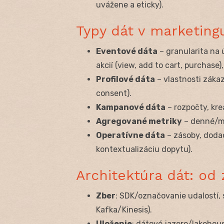
uvážene a eticky).
Typy dát v marketing
Eventové dáta
– granularita na 
akcií (view, add to cart, purchase)
Profilové dáta
– vlastnosti záka
consent).
Kampanové dáta
– rozpočty, krea
Agregované metriky
– denné/me
Operatívne dáta
– zásoby, dodac
kontextualizáciu dopytu).
Architektúra dát: od 
Zber
: SDK/označovanie udalostí, 
Kafka/Kinesis).
Uloženie
: dátové jazero/lakehou