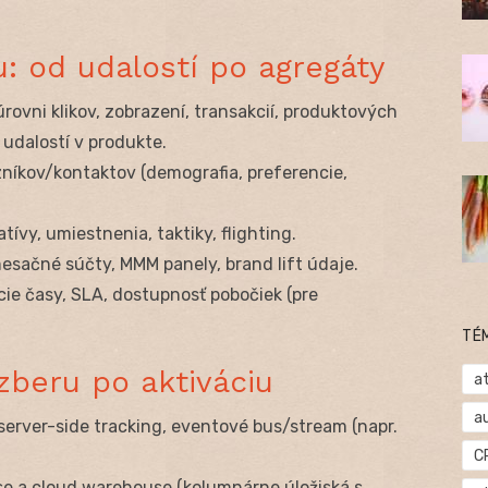
u: od udalostí po agregáty
úrovni klikov, zobrazení, transakcií, produktových
, udalostí v produkte.
zníkov/kontaktov (demografia, preferencie,
tívy, umiestnenia, taktiky, flighting.
sačné súčty, MMM panely, brand lift údaje.
ie časy, SLA, dostupnosť pobočiek (pre
TÉ
zberu po aktiváciu
at
a
server-side tracking, eventové bus/stream (napr.
C
se a cloud warehouse (kolumnárne úložiská s