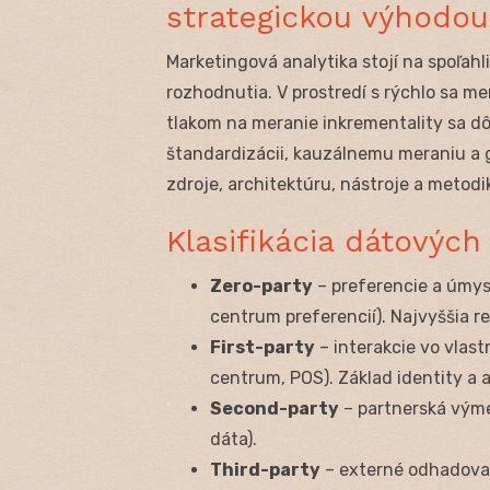
strategickou výhodou
Marketingová analytika stojí na spoľah
rozhodnutia. V prostredí s rýchlo sa m
tlakom na meranie inkrementality sa dô
štandardizácii, kauzálnemu meraniu a 
zdroje, architektúru, nástroje a metodi
Klasifikácia dátových
Zero-party
– preferencie a úmys
centrum preferencií). Najvyššia re
First-party
– interakcie vo vlast
centrum, POS). Základ identity a a
Second-party
– partnerská vým
dáta).
Third-party
– externé odhadova