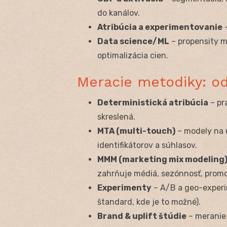
do kanálov.
Atribúcia a experimentovanie
–
Data science/ML
– propensity m
optimalizácia cien.
Meracie metodiky: od
Deterministická atribúcia
– pra
skreslená.
MTA (multi-touch)
– modely na 
identifikátorov a súhlasov.
MMM (marketing mix modeling
zahrňuje médiá, sezónnosť, promo
Experimenty
– A/B a geo-experi
štandard, kde je to možné).
Brand & uplift štúdie
– meranie 