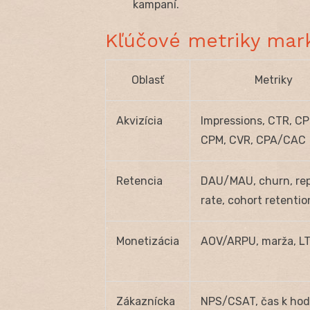
kampaní.
Kľúčové metriky mark
Oblasť
Metriky
Akvizícia
Impressions, CTR, CP
CPM, CVR, CPA/CAC
Retencia
DAU/MAU, churn, re
rate, cohort retentio
Monetizácia
AOV/ARPU, marža, L
Zákaznícka
NPS/CSAT, čas k ho