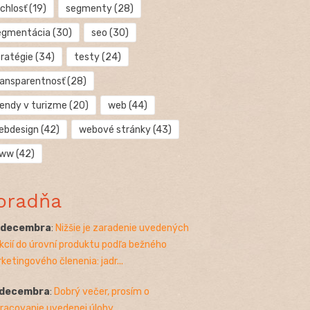
chlosť
(19)
segmenty
(28)
egmentácia
(30)
seo
(30)
tratégie
(34)
testy
(24)
ransparentnosť
(28)
rendy v turizme
(20)
web
(44)
ebdesign
(42)
webové stránky
(43)
ww
(42)
oradňa
. decembra
:
Nižšie je zaradenie uvedených
kcií do úrovní produktu podľa bežného
ketingového členenia: jadr...
 decembra
:
Dobrý večer, prosím o
racovanie uvedenej úlohy