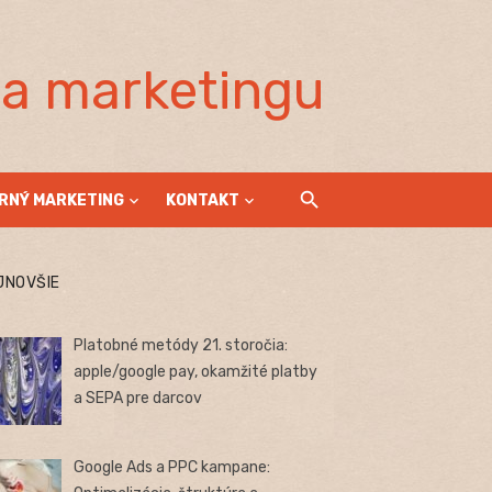
la marketingu
RNÝ MARKETING
KONTAKT
JNOVŠIE
Platobné metódy 21. storočia:
apple/google pay, okamžité platby
a SEPA pre darcov
Google Ads a PPC kampane: