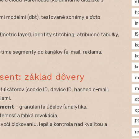
e
h
ými modelmi (dbt), testované schémy a
data
i
IS
(metric layer), identity stitching, atribučné tabuľky,
k
l-time segmenty do kanálov (e-mail, reklama,
k
k
nsent: základ dôvery
m
m
ifikátorov (cookie ID, device ID, hashed e-mail,
lami.
o
ement
– granularita účelov (analytika,
o
teľnosť a ľahká revokácia.
P
voči blokovaniu, lepšia kontrola nad kvalitou a
r