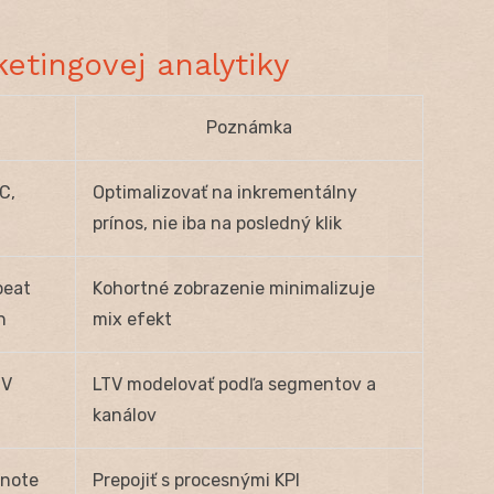
etingovej analytiky
Poznámka
C,
Optimalizovať na inkrementálny
prínos, nie iba na posledný klik
peat
Kohortné zobrazenie minimalizuje
n
mix efekt
TV
LTV modelovať podľa segmentov a
kanálov
dnote
Prepojiť s procesnými KPI