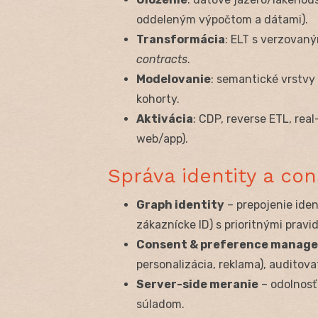
oddeleným výpočtom a dátami).
Transformácia
: ELT s verzovan
contracts
.
Modelovanie
: semantické vrstvy 
kohorty.
Aktivácia
: CDP, reverse ETL, rea
web/app).
Správa identity a co
Graph identity
– prepojenie ident
zákaznícke ID) s prioritnými pravid
Consent & preference manag
personalizácia, reklama), auditova
Server-side meranie
– odolnosť 
súladom.