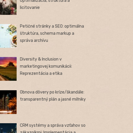
Optimalizácia, štruktúra a
licitovanie
Petičné stránky a SEO: optimálna
štruktúra, schema markup a
správa archívu
Diversity & Inclusion v
marketingovej komunikácii:
Reprezentácia a etika
Obnova dôvery po kríze/škandále:
transparentný plán a jasné míľniky
CRM systémy a správa vzťahov so
zákazníkmi: Implementácia a