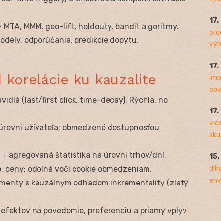
17.
 MTA, MMM, geo-lift, holdouty, bandit algoritmy.
pro
odely, odporúčania, predikcie dopytu,
výro
17.
 korelácie ku kauzalite
imp
pov
vidlá (last/first click, time-decay). Rýchla, no
17.
vie
úrovni užívateľa; obmedzené dostupnosťou
sku
)
– agregovaná štatistika na úrovni trhov/dní,
15.
dlh
, ceny; odolná voči cookie obmedzeniam.
env
menty s kauzálnym odhadom inkrementality (zlatý
efektov na povedomie, preferenciu a priamy vplyv