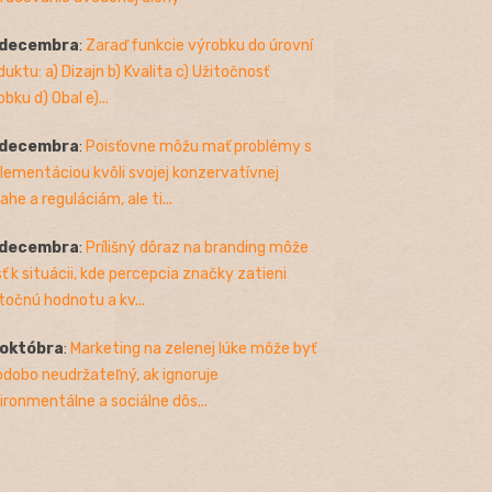
 decembra
:
Zaraď funkcie výrobku do úrovní
duktu: a) Dizajn b) Kvalita c) Užitočnosť
bku d) Obal e)...
 decembra
:
Poisťovne môžu mať problémy s
lementáciou kvôli svojej konzervatívnej
ahe a reguláciám, ale ti...
 decembra
:
Prílišný dôraz na branding môže
sť k situácii, kde percepcia značky zatieni
točnú hodnotu a kv...
 októbra
:
Marketing na zelenej lúke môže byť
odobo neudržateľný, ak ignoruje
ironmentálne a sociálne dôs...