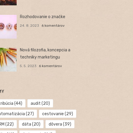
Rozhodovanie o značke
24. 8. 2023
6 komentárov
Nová filozofia, koncepcia a
techniky marketingu
5. 5. 2023
6 komentárov
MY
ribúcia
(44)
audit
(20)
utomatizácia
(27)
cestovanie
(29)
RM
(22)
dáta
(20)
dôvera
(39)