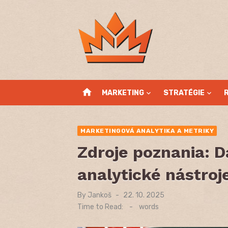
Skip
to
content
home
MARKETING
STRATÉGIE
MARKETINGOVÁ ANALYTIKA A METRIKY
Zdroje poznania: D
analytické nástroj
By
Jankoš
Posted
22. 10. 2025
on
Time to Read:
-
words