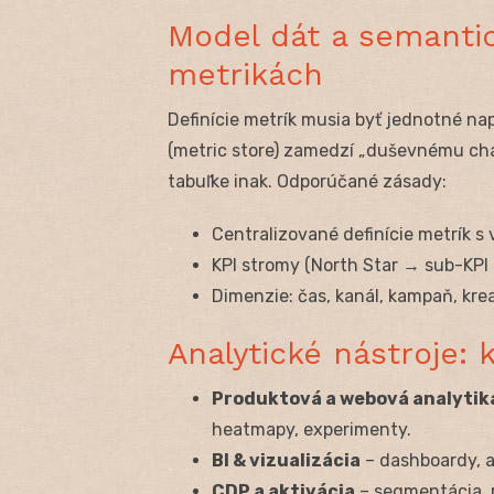
Model dát a semantic
metrikách
Definície metrík musia byť jednotné na
(metric store) zamedzí „duševnému ch
tabuľke inak. Odporúčané zásady:
Centralizované definície metrík s
KPI stromy (North Star → sub-KPI 
Dimenzie: čas, kanál, kampaň, krea
Analytické nástroje: 
Produktová a webová analytik
heatmapy, experimenty.
BI & vizualizácia
– dashboardy, a
CDP a aktivácia
– segmentácia, r