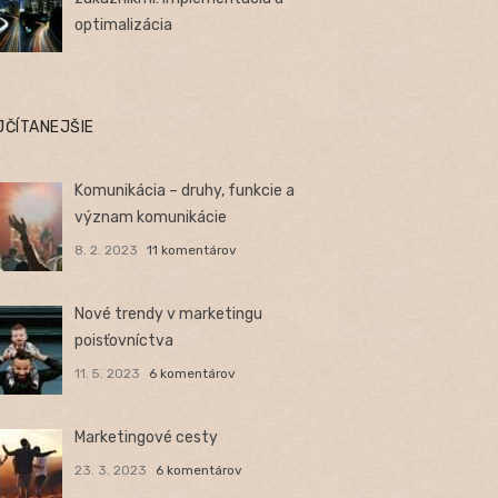
optimalizácia
JČÍTANEJŠIE
Komunikácia – druhy, funkcie a
význam komunikácie
8. 2. 2023
11 komentárov
Nové trendy v marketingu
poisťovníctva
11. 5. 2023
6 komentárov
Marketingové cesty
23. 3. 2023
6 komentárov