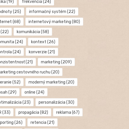
tika
(19)
frekvencia
(24)
odnoty
(25)
informačný systém
(22)
nternet
(68)
internetový marketing
(80)
(22)
komunikácia
(58)
omunita
(24)
kontext
(26)
ontrola
(24)
konverzie
(21)
onzistentnosť
(21)
marketing
(209)
arketing cestovného ruchu
(20)
eranie
(52)
moderný marketing
(20)
bsah
(29)
online
(24)
ptimalizácia
(23)
personalizácia
(30)
R
(33)
propagácia
(82)
reklama
(67)
eporting
(26)
retencia
(21)