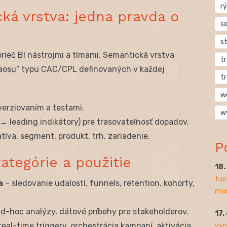
rý
ká vrstva: jedna pravda o
s
s
prieč BI nástrojmi a tímami. Semantická vrstva
t
aosu“ typu CAC/CPL definovaných v každej
t
w
 verziovaním a testami.
w
→ leading indikátory) pre trasovateľnosť dopadov.
tíva, segment, produkt, trh, zariadenie.
P
kategórie a použitie
18
fun
a
– sledovanie udalostí, funnels, retention, kohorty,
mar
d-hoc analýzy, dátové príbehy pre stakeholderov.
17.
eal-time triggery, orchestrácia kampaní, aktivácia
vyp