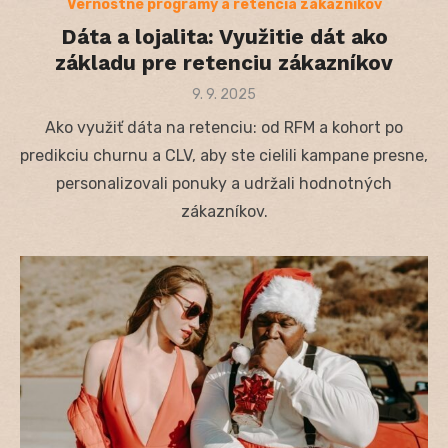
Vernostné programy a retencia zákazníkov
Dáta a lojalita: Využitie dát ako
základu pre retenciu zákazníkov
Posted
9. 9. 2025
on
Ako využiť dáta na retenciu: od RFM a kohort po
predikciu churnu a CLV, aby ste cielili kampane presne,
personalizovali ponuky a udržali hodnotných
zákazníkov.