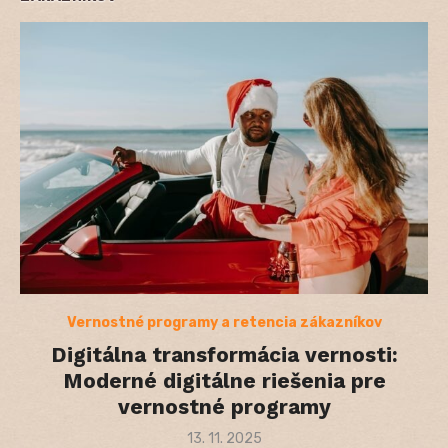
Vernostné programy a retencia zákazníkov
Digitálna transformácia vernosti:
Moderné digitálne riešenia pre
vernostné programy
Posted
13. 11. 2025