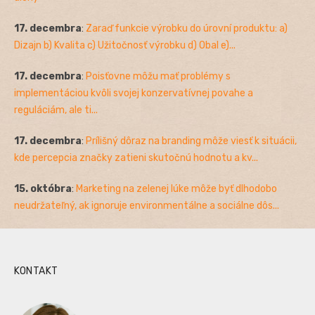
17. decembra
:
Zaraď funkcie výrobku do úrovní produktu: a)
Dizajn b) Kvalita c) Užitočnosť výrobku d) Obal e)...
17. decembra
:
Poisťovne môžu mať problémy s
implementáciou kvôli svojej konzervatívnej povahe a
reguláciám, ale ti...
17. decembra
:
Prílišný dôraz na branding môže viesť k situácii,
kde percepcia značky zatieni skutočnú hodnotu a kv...
15. októbra
:
Marketing na zelenej lúke môže byť dlhodobo
neudržateľný, ak ignoruje environmentálne a sociálne dôs...
KONTAKT