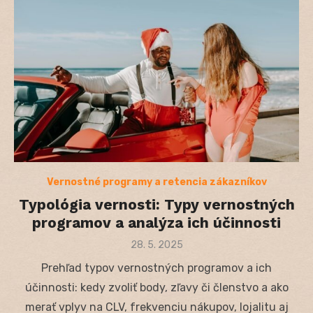
Vernostné programy a retencia zákazníkov
Typológia vernosti: Typy vernostných
programov a analýza ich účinnosti
Posted
28. 5. 2025
on
Prehľad typov vernostných programov a ich
účinnosti: kedy zvoliť body, zľavy či členstvo a ako
merať vplyv na CLV, frekvenciu nákupov, lojalitu aj