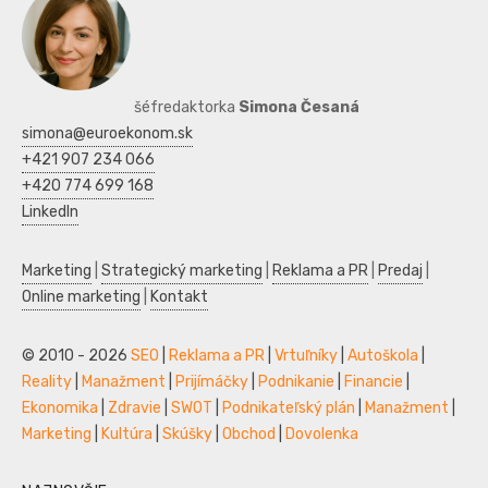
šéfredaktorka
Simona Česaná
simona@euroekonom.sk
+421 907 234 066
+420 774 699 168
LinkedIn
Marketing
|
Strategický marketing
|
Reklama a PR
|
Predaj
|
Online marketing
|
Kontakt
© 2010 - 2026
SEO
|
Reklama a PR
|
Vrtuľníky
|
Autoškola
|
Reality
|
Manažment
|
Prijímáčky
|
Podnikanie
|
Financie
|
Ekonomika
|
Zdravie
|
SWOT
|
Podnikateľský plán
|
Manažment
|
Marketing
|
Kultúra
|
Skúšky
|
Obchod
|
Dovolenka