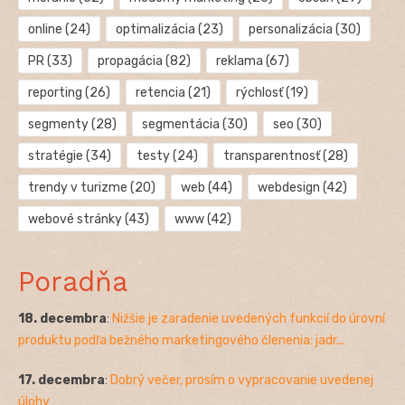
online
(24)
optimalizácia
(23)
personalizácia
(30)
PR
(33)
propagácia
(82)
reklama
(67)
reporting
(26)
retencia
(21)
rýchlosť
(19)
segmenty
(28)
segmentácia
(30)
seo
(30)
stratégie
(34)
testy
(24)
transparentnosť
(28)
trendy v turizme
(20)
web
(44)
webdesign
(42)
webové stránky
(43)
www
(42)
Poradňa
18. decembra
:
Nižšie je zaradenie uvedených funkcií do úrovní
produktu podľa bežného marketingového členenia: jadr...
17. decembra
:
Dobrý večer, prosím o vypracovanie uvedenej
úlohy