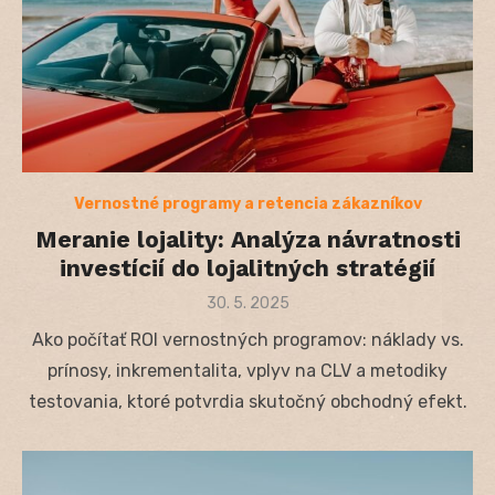
Vernostné programy a retencia zákazníkov
Meranie lojality: Analýza návratnosti
investícií do lojalitných stratégií
Posted
30. 5. 2025
on
Ako počítať ROI vernostných programov: náklady vs.
prínosy, inkrementalita, vplyv na CLV a metodiky
testovania, ktoré potvrdia skutočný obchodný efekt.