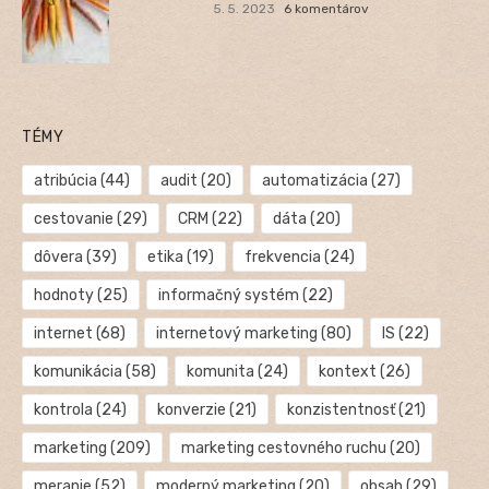
5. 5. 2023
6 komentárov
TÉMY
atribúcia
(44)
audit
(20)
automatizácia
(27)
cestovanie
(29)
CRM
(22)
dáta
(20)
dôvera
(39)
etika
(19)
frekvencia
(24)
hodnoty
(25)
informačný systém
(22)
internet
(68)
internetový marketing
(80)
IS
(22)
komunikácia
(58)
komunita
(24)
kontext
(26)
kontrola
(24)
konverzie
(21)
konzistentnosť
(21)
marketing
(209)
marketing cestovného ruchu
(20)
meranie
(52)
moderný marketing
(20)
obsah
(29)