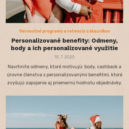
Vernostné programy a retencia zákazníkov
Personalizované benefity: Odmeny,
body a ich personalizované využitie
Posted
15. 7. 2025
on
Navrhnite odmeny, ktoré motivujú: body, cashback a
úrovne členstva s personalizovanými benefitmi, ktoré
zvyšujú zapojenie aj priemernú hodnotu objednávky.