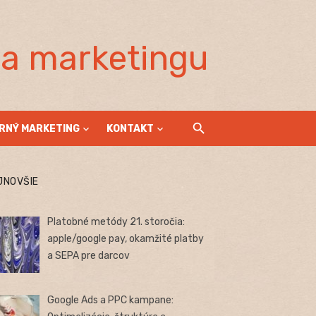
la marketingu
RNÝ MARKETING
KONTAKT
JNOVŠIE
Platobné metódy 21. storočia:
apple/google pay, okamžité platby
a SEPA pre darcov
Google Ads a PPC kampane: