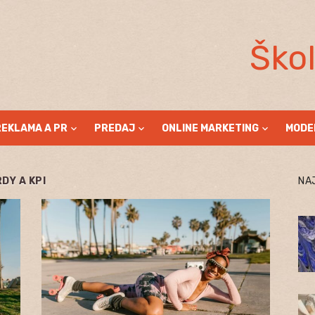
Ško
REKLAMA A PR
PREDAJ
ONLINE MARKETING
MODE
DY A KPI
NA