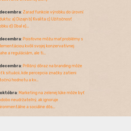
 decembra
:
Zaraď funkcie výrobku do úrovní
duktu: a) Dizajn b) Kvalita c) Užitočnosť
bku d) Obal e)...
 decembra
:
Poisťovne môžu mať problémy s
lementáciou kvôli svojej konzervatívnej
ahe a reguláciám, ale ti...
 decembra
:
Prílišný dôraz na branding môže
sť k situácii, kde percepcia značky zatieni
točnú hodnotu a kv...
 októbra
:
Marketing na zelenej lúke môže byť
odobo neudržateľný, ak ignoruje
ironmentálne a sociálne dôs...