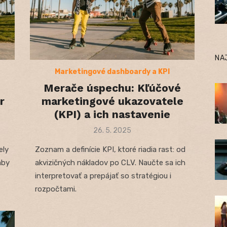
NA
Marketingové dashboardy a KPI
Merače úspechu: Kľúčové
r
marketingové ukazovatele
i
(KPI) a ich nastavenie
Posted
26. 5. 2025
on
ely
Zoznam a definície KPI, ktoré riadia rast: od
aby
akvizičných nákladov po CLV. Naučte sa ich
interpretovať a prepájať so stratégiou i
rozpočtami.