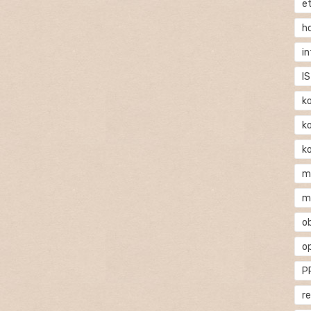
e
h
i
IS
k
k
k
m
m
o
o
P
r