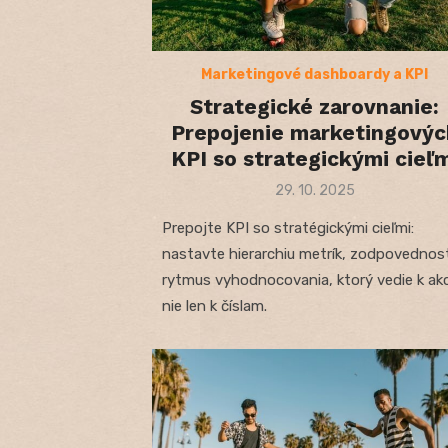
Marketingové dashboardy a KPI
Strategické zarovnanie:
Prepojenie marketingovýc
KPI so strategickými cieľm
Posted
29. 10. 2025
on
Prepojte KPI so stratégickými cieľmi:
nastavte hierarchiu metrík, zodpovednost
rytmus vyhodnocovania, ktorý vedie k akci
nie len k číslam.