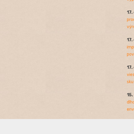
17.
pro
výro
17.
imp
pov
17.
vie
sku
15.
dlh
env