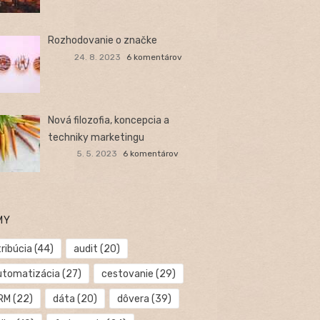
Rozhodovanie o značke
24. 8. 2023
6 komentárov
Nová filozofia, koncepcia a
techniky marketingu
5. 5. 2023
6 komentárov
MY
ribúcia
(44)
audit
(20)
utomatizácia
(27)
cestovanie
(29)
RM
(22)
dáta
(20)
dôvera
(39)