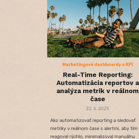
Marketingové dashboardy a KPI
Real-Time Reporting:
Automatizácia reportov a
analýza metrík v reálnom
čase
Posted
22. 5. 2025
on
Ako automatizovať reporting a sledovať
metriky v reálnom čase s alertmi, aby tím
reagoval rýchlo, minimalizoval manuálnu