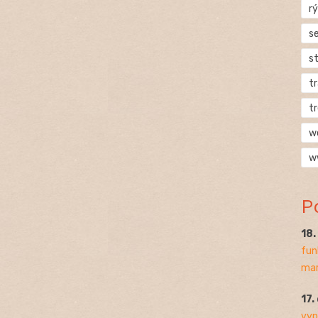
rý
s
s
t
t
w
w
P
18
fun
mar
17.
vyp