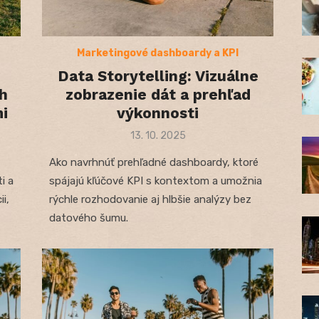
Marketingové dashboardy a KPI
Data Storytelling: Vizuálne
h
zobrazenie dát a prehľad
i
výkonnosti
Posted
13. 10. 2025
on
Ako navrhnúť prehľadné dashboardy, ktoré
i a
spájajú kľúčové KPI s kontextom a umožnia
i,
rýchle rozhodovanie aj hlbšie analýzy bez
datového šumu.