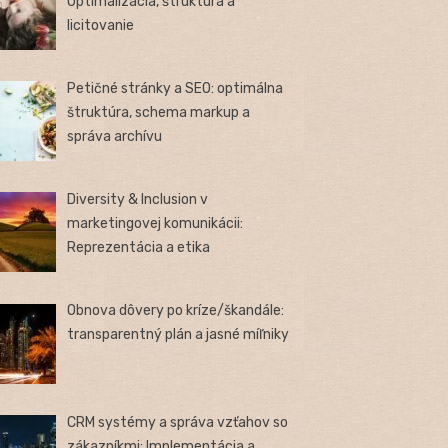
Optimalizácia, štruktúra a
licitovanie
Petičné stránky a SEO: optimálna
štruktúra, schema markup a
správa archívu
Diversity & Inclusion v
marketingovej komunikácii:
Reprezentácia a etika
Obnova dôvery po kríze/škandále:
transparentný plán a jasné míľniky
CRM systémy a správa vzťahov so
zákazníkmi: Implementácia a