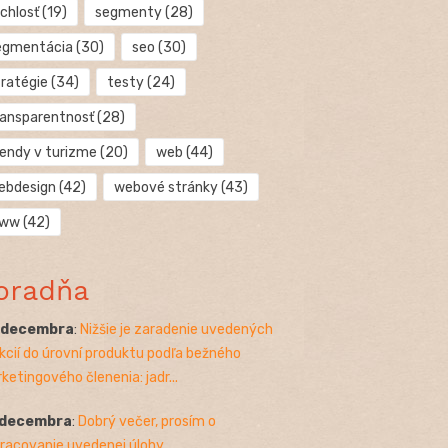
chlosť
(19)
segmenty
(28)
egmentácia
(30)
seo
(30)
tratégie
(34)
testy
(24)
ransparentnosť
(28)
rendy v turizme
(20)
web
(44)
ebdesign
(42)
webové stránky
(43)
ww
(42)
oradňa
. decembra
:
Nižšie je zaradenie uvedených
kcií do úrovní produktu podľa bežného
ketingového členenia: jadr...
 decembra
:
Dobrý večer, prosím o
racovanie uvedenej úlohy