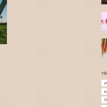
TÉ
at
a
C