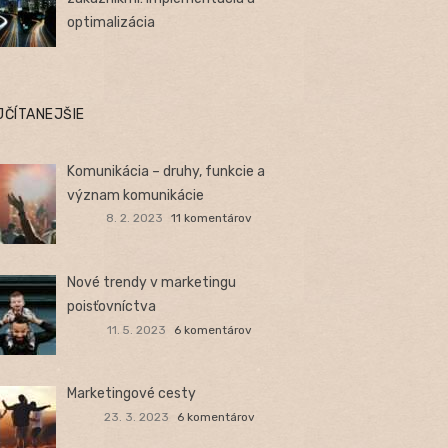
optimalizácia
JČÍTANEJŠIE
Komunikácia – druhy, funkcie a
význam komunikácie
8. 2. 2023
11 komentárov
Nové trendy v marketingu
poisťovníctva
11. 5. 2023
6 komentárov
Marketingové cesty
23. 3. 2023
6 komentárov