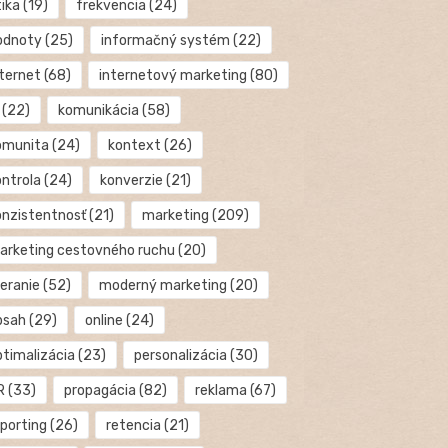
tika
(19)
frekvencia
(24)
odnoty
(25)
informačný systém
(22)
nternet
(68)
internetový marketing
(80)
(22)
komunikácia
(58)
omunita
(24)
kontext
(26)
ontrola
(24)
konverzie
(21)
onzistentnosť
(21)
marketing
(209)
arketing cestovného ruchu
(20)
eranie
(52)
moderný marketing
(20)
bsah
(29)
online
(24)
ptimalizácia
(23)
personalizácia
(30)
R
(33)
propagácia
(82)
reklama
(67)
eporting
(26)
retencia
(21)