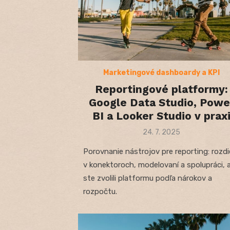
Marketingové dashboardy a KPI
Reportingové platformy:
Google Data Studio, Powe
BI a Looker Studio v prax
Posted
24. 7. 2025
on
Porovnanie nástrojov pre reporting: rozdi
v konektoroch, modelovaní a spolupráci, 
ste zvolili platformu podľa nárokov a
rozpočtu.