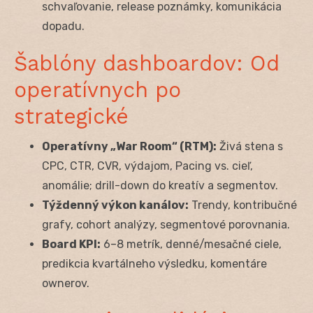
schvaľovanie, release poznámky, komunikácia
dopadu.
Šablóny dashboardov: Od
operatívnych po
strategické
Operatívny „War Room“ (RTM):
Živá stena s
CPC, CTR, CVR, výdajom, Pacing vs. cieľ,
anomálie; drill-down do kreatív a segmentov.
Týždenný výkon kanálov:
Trendy, kontribučné
grafy, cohort analýzy, segmentové porovnania.
Board KPI:
6–8 metrík, denné/mesačné ciele,
predikcia kvartálneho výsledku, komentáre
ownerov.