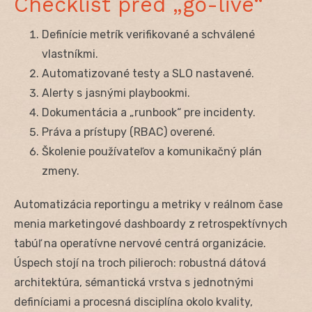
Checklist pred „go-live“
Definície metrík verifikované a schválené
vlastníkmi.
Automatizované testy a SLO nastavené.
Alerty s jasnými playbookmi.
Dokumentácia a „runbook“ pre incidenty.
Práva a prístupy (RBAC) overené.
Školenie používateľov a komunikačný plán
zmeny.
Automatizácia reportingu a metriky v reálnom čase
menia marketingové dashboardy z retrospektívnych
tabúľ na operatívne nervové centrá organizácie.
Úspech stojí na troch pilieroch: robustná dátová
architektúra, sémantická vrstva s jednotnými
definíciami a procesná disciplína okolo kvality,