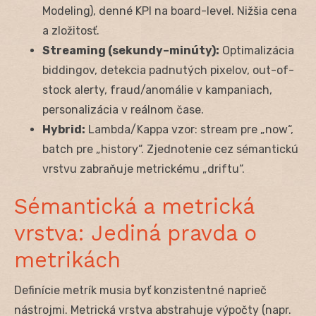
Modeling), denné KPI na board-level. Nižšia cena
a zložitosť.
Streaming (sekundy–minúty):
Optimalizácia
biddingov, detekcia padnutých pixelov, out-of-
stock alerty, fraud/anomálie v kampaniach,
personalizácia v reálnom čase.
Hybrid:
Lambda/Kappa vzor: stream pre „now“,
batch pre „history“. Zjednotenie cez sémantickú
vrstvu zabraňuje metrickému „driftu“.
Sémantická a metrická
vrstva: Jediná pravda o
metrikách
Definície metrík musia byť konzistentné naprieč
nástrojmi. Metrická vrstva abstrahuje výpočty (napr.