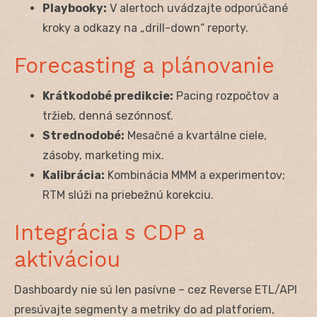
Playbooky:
V alertoch uvádzajte odporúčané
kroky a odkazy na „drill-down“ reporty.
Forecasting a plánovanie
Krátkodobé predikcie:
Pacing rozpočtov a
tržieb, denná sezónnosť.
Strednodobé:
Mesačné a kvartálne ciele,
zásoby, marketing mix.
Kalibrácia:
Kombinácia MMM a experimentov;
RTM slúži na priebežnú korekciu.
Integrácia s CDP a
aktiváciou
Dashboardy nie sú len pasívne – cez Reverse ETL/API
presúvajte segmenty a metriky do ad platforiem,