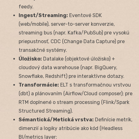
feedy.
Ingest/Streaming:
Eventové SDK
(web/mobile), server-to-server konverzie,
streaming bus (napr. Kafka/PubSub) pre vysokú
priepustnosť, CDC (Change Data Capture) pre
transakčné systémy.
Úložisko:
Datalake (objektové úložisko) +
cloudový data warehouse (napr. BigQuery,
Snowflake, Redshift) pre interaktívne dotazy.
Transformácie:
ELT s transformačnou vrstvou
(dbt) a plánovaním (Airflow/Cloud composer); pre
RTM doplnené o stream processing (Flink/Spark
Structured Streaming).
Sémantická/Metická vrstva:
Definície metrík,
dimenzií a logiky atribúcie ako kód (Headless
BI/metrics layer: