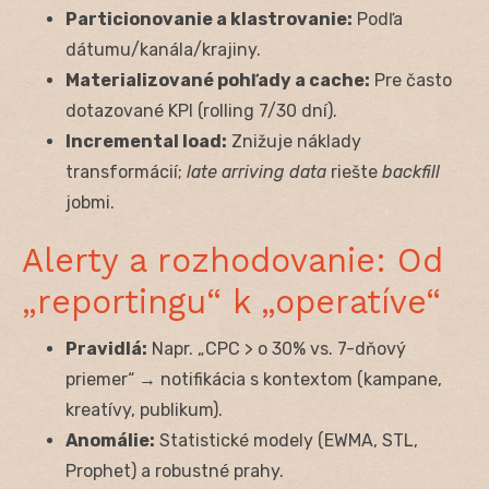
Particionovanie a klastrovanie:
Podľa
dátumu/kanála/krajiny.
Materializované pohľady a cache:
Pre často
dotazované KPI (rolling 7/30 dní).
Incremental load:
Znižuje náklady
transformácií;
late arriving data
riešte
backfill
jobmi.
Alerty a rozhodovanie: Od
„reportingu“ k „operatíve“
Pravidlá:
Napr. „CPC > o 30% vs. 7-dňový
priemer“ → notifikácia s kontextom (kampane,
kreatívy, publikum).
Anomálie:
Statistické modely (EWMA, STL,
Prophet) a robustné prahy.