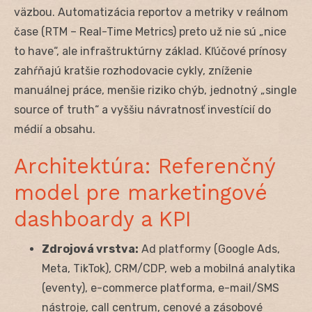
väzbou. Automatizácia reportov a metriky v reálnom
čase (RTM – Real-Time Metrics) preto už nie sú „nice
to have“, ale infraštruktúrny základ. Kľúčové prínosy
zahŕňajú kratšie rozhodovacie cykly, zníženie
manuálnej práce, menšie riziko chýb, jednotný „single
source of truth“ a vyššiu návratnosť investícií do
médií a obsahu.
Architektúra: Referenčný
model pre marketingové
dashboardy a KPI
Zdrojová vrstva:
Ad platformy (Google Ads,
Meta, TikTok), CRM/CDP, web a mobilná analytika
(eventy), e-commerce platforma, e-mail/SMS
nástroje, call centrum, cenové a zásobové