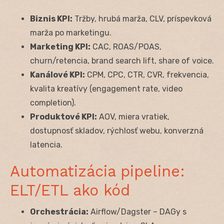
Biznis KPI:
Tržby, hrubá marža, CLV, príspevková
marža po marketingu.
Marketing KPI:
CAC, ROAS/POAS,
churn/retencia, brand search lift, share of voice.
Kanálové KPI:
CPM, CPC, CTR, CVR, frekvencia,
kvalita kreatívy (engagement rate, video
completion).
Produktové KPI:
AOV, miera vratiek,
dostupnosť skladov, rýchlosť webu, konverzná
latencia.
Automatizácia pipeline:
ELT/ETL ako kód
Orchestrácia:
Airflow/Dagster – DAGy s