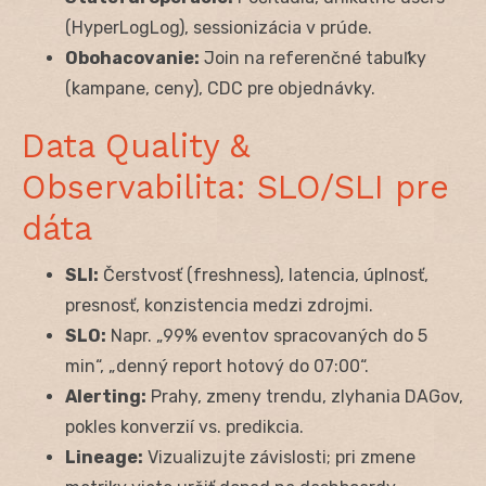
(HyperLogLog), sessionizácia v prúde.
Obohacovanie:
Join na referenčné tabuľky
(kampane, ceny), CDC pre objednávky.
Data Quality &
Observabilita: SLO/SLI pre
dáta
SLI:
Čerstvosť (freshness), latencia, úplnosť,
presnosť, konzistencia medzi zdrojmi.
SLO:
Napr. „99% eventov spracovaných do 5
min“, „denný report hotový do 07:00“.
Alerting:
Prahy, zmeny trendu, zlyhania DAGov,
pokles konverzií vs. predikcia.
Lineage:
Vizualizujte závislosti; pri zmene