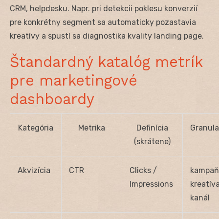
CRM, helpdesku. Napr. pri detekcii poklesu konverzií
pre konkrétny segment sa automaticky pozastavia
kreatívy a spustí sa diagnostika kvality landing page.
Štandardný katalóg metrík
pre marketingové
dashboardy
Kategória
Metrika
Definícia
Granula
(skrátene)
Akvizícia
CTR
Clicks /
kampaň
Impressions
kreatíva
kanál