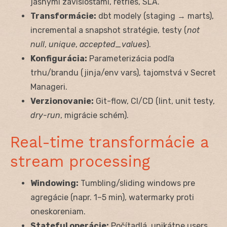
jasnými závislosťami, retries, SLA.
Transformácie:
dbt modely (staging → marts),
incremental a snapshot stratégie, testy (
not
null
,
unique
,
accepted_values
).
Konfigurácia:
Parameterizácia podľa
trhu/brandu (jinja/env vars), tajomstvá v Secret
Manageri.
Verzionovanie:
Git-flow, CI/CD (lint, unit testy,
dry-run
, migrácie schém).
Real-time transformácie a
stream processing
Windowing:
Tumbling/sliding windows pre
agregácie (napr. 1–5 min), watermarky proti
oneskoreniam.
Stateful operácie:
Počítadlá, unikátne users