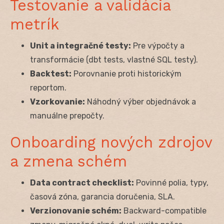
Testovanie a validácia
metrík
Unit a integračné testy:
Pre výpočty a
transformácie (dbt tests, vlastné SQL testy).
Backtest:
Porovnanie proti historickým
reportom.
Vzorkovanie:
Náhodný výber objednávok a
manuálne prepočty.
Onboarding nových zdrojov
a zmena schém
Data contract checklist:
Povinné polia, typy,
časová zóna, garancia doručenia, SLA.
Verzionovanie schém:
Backward-compatible