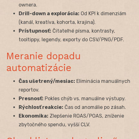
ownera.
Drill-down a explorácia:
Od KPI k dimenziám
(kanál, kreatíva, kohorta, krajina).
Prístupnosť:
Čitateľné písma, kontrasty,
tooltippy, legendy, exporty do CSV/PNG/PDF.
Meranie dopadu
automatizácie
Čas ušetrený/mesiac:
Eliminácia manuálnych
reportov.
Presnosť:
Pokles chýb vs. manuálne výstupy.
Rýchlosť reakcie:
Čas od anomálie po zásah.
Ekonomika:
Zlepšenie ROAS/POAS, zníženie
zbytočného spendu, vyšší CLV.