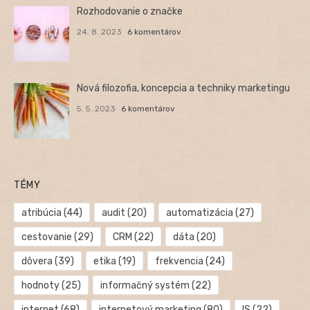
Rozhodovanie o značke
24. 8. 2023
6 komentárov
Nová filozofia, koncepcia a techniky marketingu
5. 5. 2023
6 komentárov
TÉMY
atribúcia
(44)
audit
(20)
automatizácia
(27)
cestovanie
(29)
CRM
(22)
dáta
(20)
dôvera
(39)
etika
(19)
frekvencia
(24)
hodnoty
(25)
informačný systém
(22)
internet
(68)
internetový marketing
(80)
IS
(22)