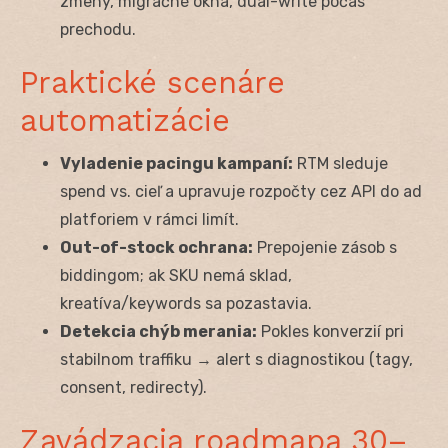
zmeny, migračné okná, dual-write počas
prechodu.
Praktické scenáre
automatizácie
Vyladenie pacingu kampaní:
RTM sleduje
spend vs. cieľ a upravuje rozpočty cez API do ad
platforiem v rámci limít.
Out-of-stock ochrana:
Prepojenie zásob s
biddingom; ak SKU nemá sklad,
kreatíva/keywords sa pozastavia.
Detekcia chýb merania:
Pokles konverzií pri
stabilnom traffiku → alert s diagnostikou (tagy,
consent, redirecty).
Zavádzacia roadmapa 30–