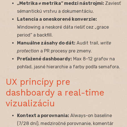
„Metrika ≠ metrika“ medzi nástrojmi:
Zaviesť
sémantickú vrstvu a dokumentáciu.
Latencia a oneskorené konverzie:
Windowing a neskoré dáta riešiť cez „grace
period“ a backfill.
Manuálne zásahy do dát:
Audit trail,
write
protection
a PR procesy pre zmeny.
Preťažené dashboardy:
Max 8–12 grafov na
pohľad, jasné hierarchie a farby podľa semafora.
UX princípy pre
dashboardy a real-time
vizualizáciu
Kontext a porovnania:
Always-on baseline
(7/28 dní), medziročné porovnanie, komentár