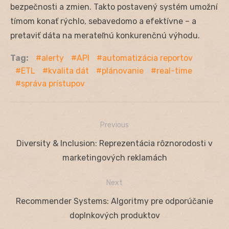
bezpečnosti a zmien. Takto postavený systém umožní
tímom konať rýchlo, sebavedomo a efektívne – a
pretaviť dáta na merateľnú konkurenčnú výhodu.
Tag:
alerty
API
automatizácia reportov
ETL
kvalita dát
plánovanie
real-time
správa prístupov
Previous
Navigácia
Previous
Diversity & Inclusion: Reprezentácia rôznorodosti v
v
post:
marketingových reklamách
článku
Next
Next
Recommender Systems: Algoritmy pre odporúčanie
post:
doplnkových produktov