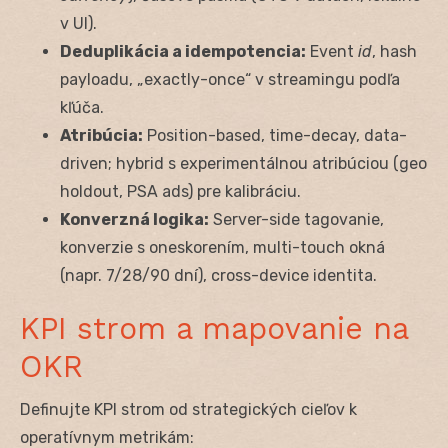
v UI).
Deduplikácia a idempotencia:
Event
id
, hash
payloadu, „exactly-once“ v streamingu podľa
kľúča.
Atribúcia:
Position-based, time-decay, data-
driven; hybrid s experimentálnou atribúciou (geo
holdout, PSA ads) pre kalibráciu.
Konverzná logika:
Server-side tagovanie,
konverzie s oneskorením, multi-touch okná
(napr. 7/28/90 dní), cross-device identita.
KPI strom a mapovanie na
OKR
Definujte KPI strom od strategických cieľov k
operatívnym metrikám: