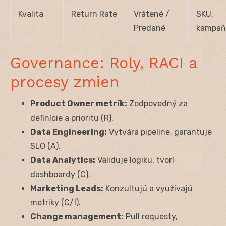
Kvalita
Return Rate
Vrátené /
SKU,
Predané
kampaň
Governance: Roly, RACI a
procesy zmien
Product Owner metrík:
Zodpovedný za
definície a prioritu (R).
Data Engineering:
Vytvára pipeline, garantuje
SLO (A).
Data Analytics:
Validuje logiku, tvorí
dashboardy (C).
Marketing Leads:
Konzultujú a využívajú
metriky (C/I).
Change management:
Pull requesty,