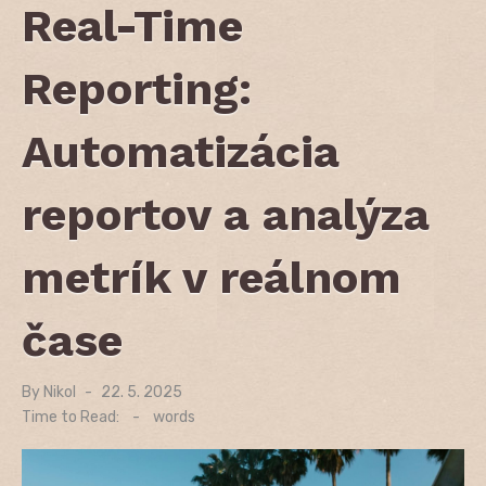
Real-Time
Reporting:
Automatizácia
reportov a analýza
metrík v reálnom
čase
By
Nikol
Posted
22. 5. 2025
on
Time to Read:
-
words