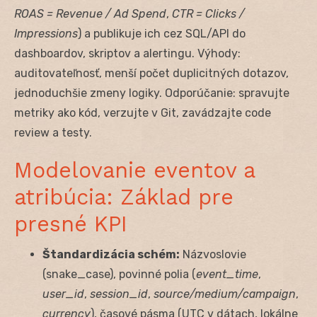
ROAS = Revenue / Ad Spend
,
CTR = Clicks /
Impressions
) a publikuje ich cez SQL/API do
dashboardov, skriptov a alertingu. Výhody:
auditovateľnosť, menší počet duplicitných dotazov,
jednoduchšie zmeny logiky. Odporúčanie: spravujte
metriky ako kód, verzujte v Git, zavádzajte code
review a testy.
Modelovanie eventov a
atribúcia: Základ pre
presné KPI
Štandardizácia schém:
Názvoslovie
(snake_case), povinné polia (
event_time
,
user_id
,
session_id
,
source/medium/campaign
,
currency
), časové pásma (UTC v dátach, lokálne