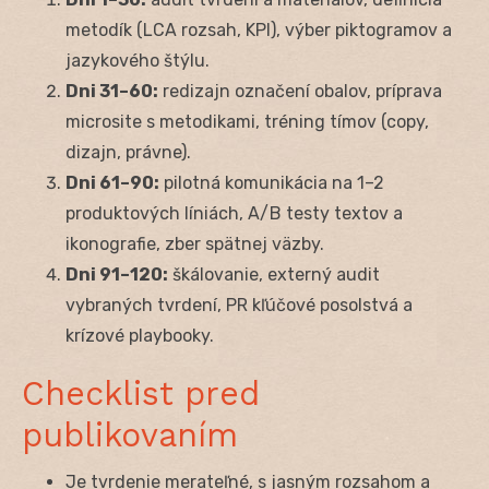
metodík (LCA rozsah, KPI), výber piktogramov a
jazykového štýlu.
Dni 31–60:
redizajn označení obalov, príprava
microsite s metodikami, tréning tímov (copy,
dizajn, právne).
Dni 61–90:
pilotná komunikácia na 1–2
produktových líniách, A/B testy textov a
ikonografie, zber spätnej väzby.
Dni 91–120:
škálovanie, externý audit
vybraných tvrdení, PR kľúčové posolstvá a
krízové playbooky.
Checklist pred
publikovaním
Je tvrdenie merateľné, s jasným rozsahom a