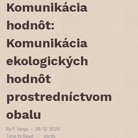
Komunikácia
hodnôt:
Komunikácia
ekologických
hodnôt
prostredníctvom
obalu
By
P. Varga
Posted
28. 12. 2025
on
Time to Read:
-
words