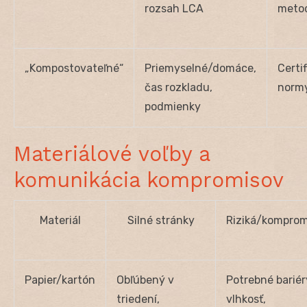
rozsah LCA
meto
„Kompostovateľné“
Priemyselné/domáce,
Certi
čas rozkladu,
normy
podmienky
Materiálové voľby a
komunikácia kompromisov
Materiál
Silné stránky
Riziká/komprom
Papier/kartón
Obľúbený v
Potrebné bariér
triedení,
vlhkosť,