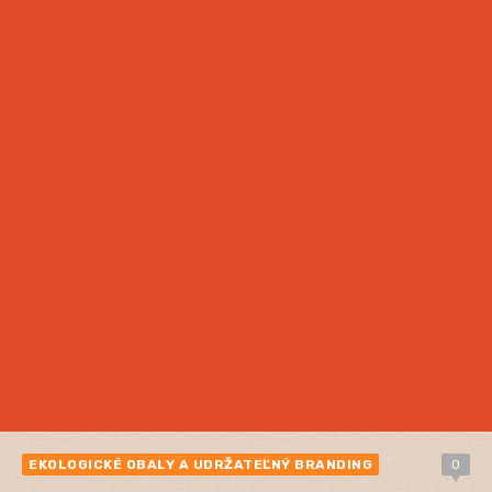
EKOLOGICKÉ OBALY A UDRŽATEĽNÝ BRANDING
0