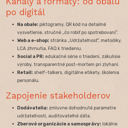
Kanály a formáty: od obalu
po digitál
Na obale:
piktogramy, QR kód na detailné
vysvetlenie, stručné „čo robiť po spotrebovaní“.
Web a e-shop:
stránka „Udržateľnosť“, metodiky,
LCA zhrnutia, FAQ k triedeniu.
Social a PR:
edukačné série o triedení, zákulisie
výroby, transparentné post-mortem pri zlyhaní.
Retail:
shelf-talkers, digitálne etikety, školenia
personálu.
Zapojenie stakeholderov
Dodávatelia:
zmluvne dohodnuté parametre
udržateľnosti, auditovateľné dáta.
Zberové organizácie a samosprávy:
lokálne