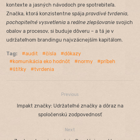
kontexte a jasných návodoch pre spotrebiteľa.
Značka, ktorá konzistentne spája
pravdivé tvrdenia
,
pochopiteľné vysvetlenia
a
reálne zlepšovanie
svojich
obalov a procesov, si buduje dôveru – a tá je v
udržateľnom brandingu najvzácnejším kapitálom.
Tag:
audit
čísla
dôkazy
komunikácia eko hodnôt
normy
príbeh
štítky
tvrdenia
Previous
Navigácia
Previous
Impakt značky: Udržateľné značky a dôraz na
v
post:
spoločenskú zodpovednosť
článku
Next