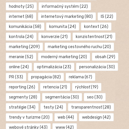
hodnoty
(25)
informačný systém
(22)
internet
(68)
internetový marketing
(80)
IS
(22)
komunikácia
(58)
komunita
(24)
kontext
(26)
kontrola
(24)
konverzie
(21)
konzistentnosť
(21)
marketing
(209)
marketing cestovného ruchu
(20)
meranie
(52)
moderný marketing
(20)
obsah
(29)
online
(24)
optimalizácia
(23)
personalizácia
(30)
PR
(33)
propagácia
(82)
reklama
(67)
reporting
(26)
retencia
(21)
rýchlosť
(19)
segmenty
(28)
segmentácia
(30)
seo
(30)
stratégie
(34)
testy
(24)
transparentnosť
(28)
trendy v turizme
(20)
web
(44)
webdesign
(42)
webové stránky
(43)
www
(42)