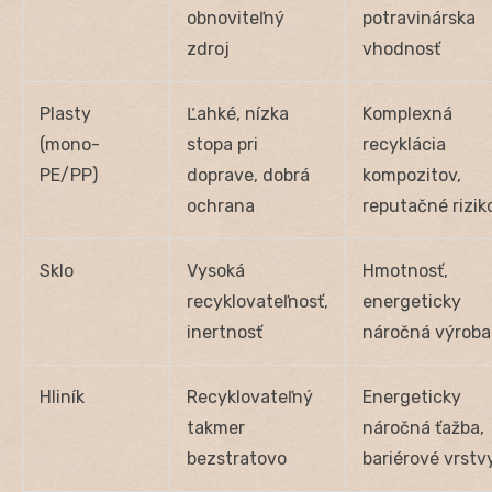
obnoviteľný
potravinárska
zdroj
vhodnosť
Plasty
Ľahké, nízka
Komplexná
(mono-
stopa pri
recyklácia
PE/PP)
doprave, dobrá
kompozitov,
ochrana
reputačné rizik
Sklo
Vysoká
Hmotnosť,
recyklovateľnosť,
energeticky
inertnosť
náročná výroba
Hliník
Recyklovateľný
Energeticky
takmer
náročná ťažba,
bezstratovo
bariérové vrstv