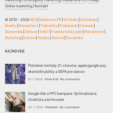
Marketing
|
Strategický marketing
|
Reklama a PR
|
Predaj
|
Online marketing
|
Kontakt
© 2010 - 2026
SEO
|
Reklama a PR
|
Vrtuľníky
|
Autoškola
|
Reality
|
Manažment
|
Prijímáčky
|
Podnikanie
|
Financie
|
Ekonomika
|
Zdravie
|
SWOT
|
Podnikateľský plán
|
Manažment
|
Marketing
|
Kultúra
|
Skúšky
|
Obchod
|
Dovolenka
NAJNOVŠIE
Platobné metódy 21. storočia: apple/google pay,
okamžité platby a SEPA pre darcov
27. 7. 2026
Peter Kráľ
No comments
Google Ads a PPC kampane: Optimalizácia,
štruktúra a licitovanie
24. 7. 2026
Marketer
No comments