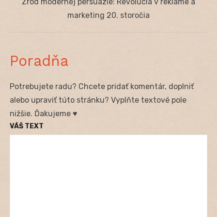
Next
Zrod modernej persuázie: Revolúcia v reklame a
post:
marketing 20. storočia
Poradňa
Potrebujete radu? Chcete pridať komentár, doplniť
alebo upraviť túto stránku? Vyplňte textové pole
nižšie. Ďakujeme ♥
VÁŠ TEXT