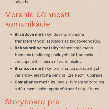
návody.
Meranie účinnosti
komunikácie
Brandové metriky:
dôvera, vnímaná
transparentnosť, asociácia so zodpovednosťou.
Behaviorálne metriky:
nárast správneho
triedenia (podľa regionálnych dát), adopcia
znovupoužitia, mieru návratu obalov.
Biznisové metriky:
preferencia udržateľných
variantov, elasticita ceny pri „zelenom“ upgrade.
Compliance metriky:
podiel tvrdení so zdrojom
a dátumom, počet opráv sťažností regulátorov.
Storyboard pre