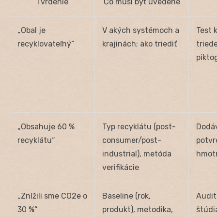
Tvrdenie
Čo musí byť uvedené
„Obal je
V akých systémoch a
Test 
recyklovateľný“
krajinách; ako triediť
tried
pikto
„Obsahuje 60 %
Typ recyklátu (post-
Dodáv
recyklátu“
consumer/post-
potvr
industrial), metóda
hmotn
verifikácie
„Znížili sme CO
2
e o
Baseline (rok,
Audit
30 %“
produkt), metodika,
štúdia