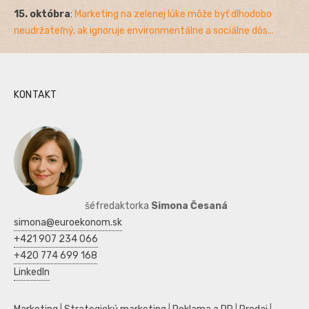
15. októbra
:
Marketing na zelenej lúke môže byť dlhodobo
neudržateľný, ak ignoruje environmentálne a sociálne dôs...
KONTAKT
šéfredaktorka
Simona Česaná
simona@euroekonom.sk
+421 907 234 066
+420 774 699 168
LinkedIn