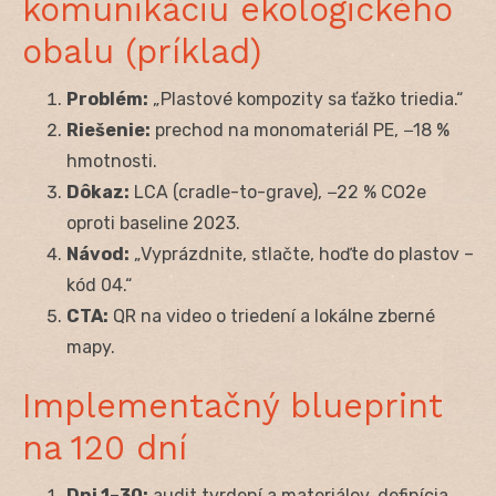
komunikáciu ekologického
obalu (príklad)
Problém:
„Plastové kompozity sa ťažko triedia.“
Riešenie:
prechod na monomateriál PE, −18 %
hmotnosti.
Dôkaz:
LCA (cradle-to-grave), −22 % CO
2
e
oproti baseline 2023.
Návod:
„Vyprázdnite, stlačte, hoďte do plastov –
kód 04.“
CTA:
QR na video o triedení a lokálne zberné
mapy.
Implementačný blueprint
na 120 dní
Dni 1–30:
audit tvrdení a materiálov, definícia