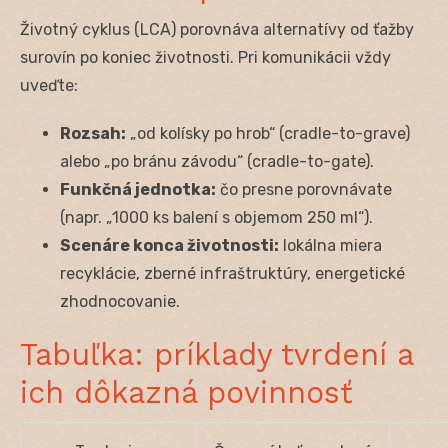
Životný cyklus (LCA) porovnáva alternatívy od ťažby
surovín po koniec životnosti. Pri komunikácii vždy
uveďte:
Rozsah:
„od kolísky po hrob“ (cradle-to-grave)
alebo „po bránu závodu“ (cradle-to-gate).
Funkčná jednotka:
čo presne porovnávate
(napr. „1000 ks balení s objemom 250 ml“).
Scenáre konca životnosti:
lokálna miera
recyklácie, zberné infraštruktúry, energetické
zhodnocovanie.
Tabuľka: príklady tvrdení a
ich dôkazná povinnosť