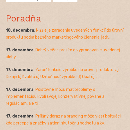
Poradňa
18. decembra
:
Nižšie je zaradenie uvedených funkcií do úrovní
produktu podľa bežného marketingového členenia: jadr...
17. decembra
:
Dobrý večer, prosím o vypracovanie uvedenej
úlohy
17. decembra
:
Zaraď funkcie výrobku do úrovní produktu: a)
Dizajn b) Kvalita c) Užitočnosť výrobku d) Obal e)...
17. decembra
:
Poisťovne môžu mať problémy s
implementáciou kvôli svojej konzervatívnej povahe a
reguláciám, ale ti...
17. decembra
:
Prílišný dôraz na branding môže viesť k situácii,
kde percepcia značky zatieni skutočnú hodnotu a kv...