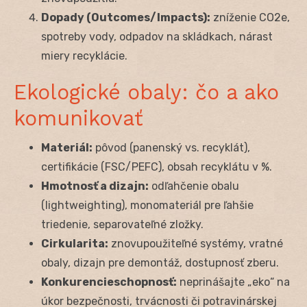
Dopady (Outcomes/Impacts):
zníženie CO
2
e,
spotreby vody, odpadov na skládkach, nárast
miery recyklácie.
Ekologické obaly: čo a ako
komunikovať
Materiál:
pôvod (panenský vs. recyklát),
certifikácie (FSC/PEFC), obsah recyklátu v %.
Hmotnosť a dizajn:
odľahčenie obalu
(lightweighting), monomateriál pre ľahšie
triedenie, separovateľné zložky.
Cirkularita:
znovupoužiteľné systémy, vratné
obaly, dizajn pre demontáž, dostupnosť zberu.
Konkurencieschopnosť:
neprinášajte „eko“ na
úkor bezpečnosti, trvácnosti či potravinárskej