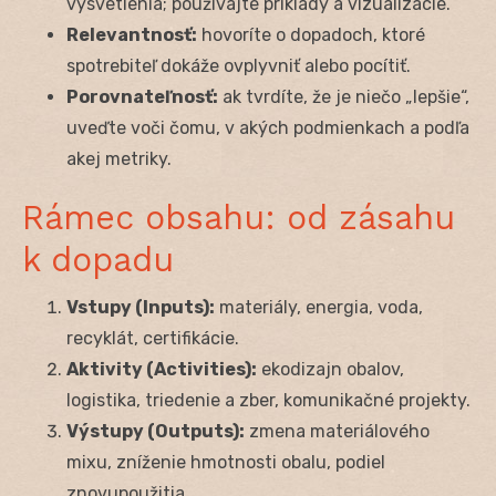
vysvetlenia; používajte príklady a vizualizácie.
Relevantnosť:
hovoríte o dopadoch, ktoré
spotrebiteľ dokáže ovplyvniť alebo pocítiť.
Porovnateľnosť:
ak tvrdíte, že je niečo „lepšie“,
uveďte voči čomu, v akých podmienkach a podľa
akej metriky.
Rámec obsahu: od zásahu
k dopadu
Vstupy (Inputs):
materiály, energia, voda,
recyklát, certifikácie.
Aktivity (Activities):
ekodizajn obalov,
logistika, triedenie a zber, komunikačné projekty.
Výstupy (Outputs):
zmena materiálového
mixu, zníženie hmotnosti obalu, podiel
znovupoužitia.