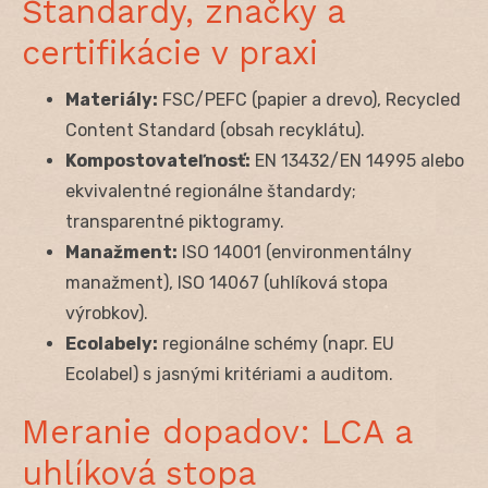
Štandardy, značky a
certifikácie v praxi
Materiály:
FSC/PEFC (papier a drevo), Recycled
Content Standard (obsah recyklátu).
Kompostovateľnosť:
EN 13432/EN 14995 alebo
ekvivalentné regionálne štandardy;
transparentné piktogramy.
Manažment:
ISO 14001 (environmentálny
manažment), ISO 14067 (uhlíková stopa
výrobkov).
Ecolabely:
regionálne schémy (napr. EU
Ecolabel) s jasnými kritériami a auditom.
Meranie dopadov: LCA a
uhlíková stopa