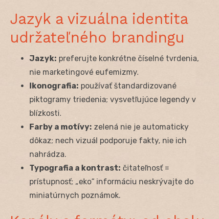
Jazyk a vizuálna identita
udržateľného brandingu
Jazyk:
preferujte konkrétne číselné tvrdenia,
nie marketingové eufemizmy.
Ikonografia:
používať štandardizované
piktogramy triedenia; vysvetľujúce legendy v
blízkosti.
Farby a motívy:
zelená nie je automaticky
dôkaz; nech vizuál podporuje fakty, nie ich
nahrádza.
Typografia a kontrast:
čitateľnosť =
prístupnosť; „eko“ informáciu neskrývajte do
miniatúrnych poznámok.