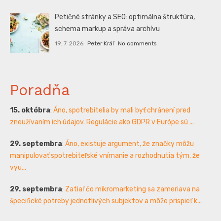
Petičné stránky a SEO: optimálna štruktúra,
schema markup a správa archívu
19. 7. 2026
Peter Kráľ
No comments
Poradňa
15. októbra
:
Áno, spotrebitelia by mali byť chránení pred
zneužívaním ich údajov. Regulácie ako GDPR v Európe sú ...
29. septembra
:
Áno, existuje argument, že značky môžu
manipulovať spotrebiteľské vnímanie a rozhodnutia tým, že
vyu...
29. septembra
:
Zatiaľ čo mikromarketing sa zameriava na
špecifické potreby jednotlivých subjektov a môže prispieť k...