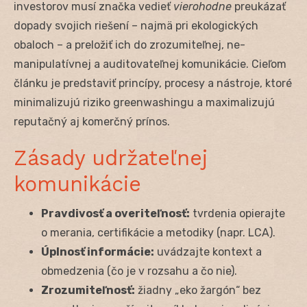
investorov musí značka vedieť
vierohodne
preukázať
dopady svojich riešení – najmä pri ekologických
obaloch – a preložiť ich do zrozumiteľnej, ne-
manipulatívnej a auditovateľnej komunikácie. Cieľom
článku je predstaviť princípy, procesy a nástroje, ktoré
minimalizujú riziko greenwashingu a maximalizujú
reputačný aj komerčný prínos.
Zásady udržateľnej
komunikácie
Pravdivosť a overiteľnosť:
tvrdenia opierajte
o merania, certifikácie a metodiky (napr. LCA).
Úplnosť informácie:
uvádzajte kontext a
obmedzenia (čo je v rozsahu a čo nie).
Zrozumiteľnosť:
žiadny „eko žargón“ bez