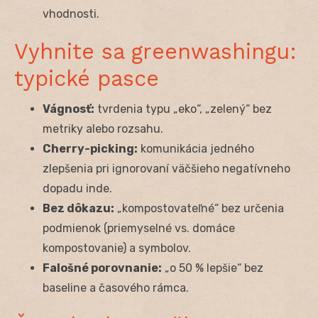
vhodnosti.
Vyhnite sa greenwashingu:
typické pasce
Vágnosť:
tvrdenia typu „eko“, „zelený“ bez
metriky alebo rozsahu.
Cherry-picking:
komunikácia jedného
zlepšenia pri ignorovaní väčšieho negatívneho
dopadu inde.
Bez dôkazu:
„kompostovateľné“ bez určenia
podmienok (priemyselné vs. domáce
kompostovanie) a symbolov.
Falošné porovnanie:
„o 50 % lepšie“ bez
baseline a časového rámca.