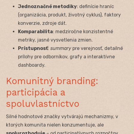
Jednoznačné metodiky
: definície hraníc
(organizácia, produkt, životný cyklus), faktory
konverzie, zdroje dát.
Komparabilita
: medziročne konzistentné
metriky, jasné vysvetlenia zmien.
Prístupnosť
:
summary
pre verejnosť, detailné
prílohy pre odborníkov, grafy a interaktívne
dashboardy.
Komunitný branding:
participácia a
spoluvlastníctvo
Silné hodnotové značky vytvárajú mechanizmy, v
ktorých komunita nielen konzumentuje, ale
spolurozhoduje
– od participatívnych rozpočtov,