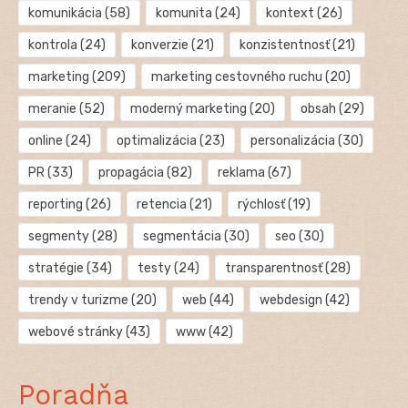
komunikácia
(58)
komunita
(24)
kontext
(26)
kontrola
(24)
konverzie
(21)
konzistentnosť
(21)
marketing
(209)
marketing cestovného ruchu
(20)
meranie
(52)
moderný marketing
(20)
obsah
(29)
online
(24)
optimalizácia
(23)
personalizácia
(30)
PR
(33)
propagácia
(82)
reklama
(67)
reporting
(26)
retencia
(21)
rýchlosť
(19)
segmenty
(28)
segmentácia
(30)
seo
(30)
stratégie
(34)
testy
(24)
transparentnosť
(28)
trendy v turizme
(20)
web
(44)
webdesign
(42)
webové stránky
(43)
www
(42)
Poradňa