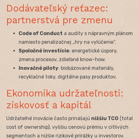
Dodávateľský reťazec:
partnerstvá pre zmenu
Code of Conduct
a audity s nápravným plánom
namiesto penalizačnej „hry na vylúčenie“.
Spoločné investície
: energetické úspory,
zmena procesov, zdieľané know-how.
Inovačné piloty
: biobázované materiály,
recyklačné toky, digitálne pasy produktov.
Ekonomika udržateľnosti:
ziskovosť a kapitál
Udržateľné inovácie často prinášajú
nižšiu TCO
(total
cost of ownership), vyššiu cenovú prémiu v citlivých
segmentoch a nižšie rizikové prirážky u investorov.