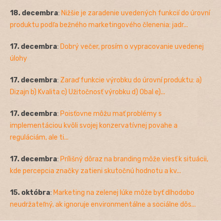
18. decembra
:
Nižšie je zaradenie uvedených funkcií do úrovní
produktu podľa bežného marketingového členenia: jadr...
17. decembra
:
Dobrý večer, prosím o vypracovanie uvedenej
úlohy
17. decembra
:
Zaraď funkcie výrobku do úrovní produktu: a)
Dizajn b) Kvalita c) Užitočnosť výrobku d) Obal e)...
17. decembra
:
Poisťovne môžu mať problémy s
implementáciou kvôli svojej konzervatívnej povahe a
reguláciám, ale ti...
17. decembra
:
Prílišný dôraz na branding môže viesť k situácii,
kde percepcia značky zatieni skutočnú hodnotu a kv...
15. októbra
:
Marketing na zelenej lúke môže byť dlhodobo
neudržateľný, ak ignoruje environmentálne a sociálne dôs...