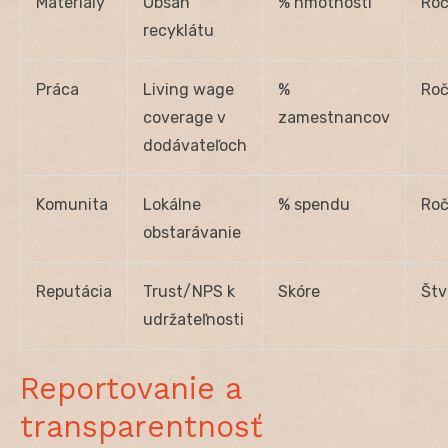
Materiály
Obsah
% hmotnosti
Ro
recyklátu
Práca
Living wage
%
Ro
coverage v
zamestnancov
dodávateľoch
Komunita
Lokálne
% spendu
Ro
obstarávanie
Reputácia
Trust/NPS k
Skóre
Štv
udržateľnosti
Reportovanie a
transparentnosť