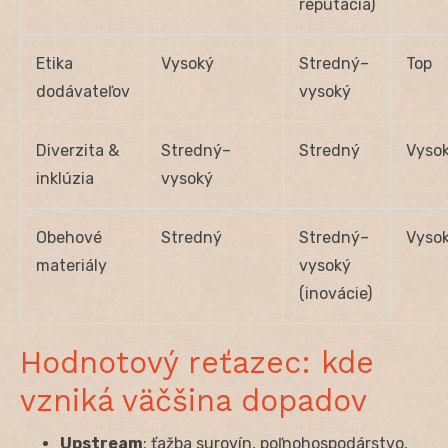
reputácia)
Etika
Vysoký
Stredný–
Top
dodávateľov
vysoký
Diverzita &
Stredný–
Stredný
Vyso
inklúzia
vysoký
Obehové
Stredný
Stredný–
Vyso
materiály
vysoký
(inovácie)
Hodnotový reťazec: kde
vzniká väčšina dopadov
Upstream
: ťažba surovín, poľnohospodárstvo,