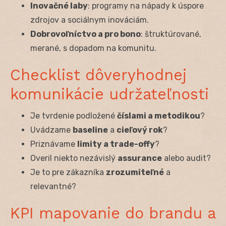
Inovačné laby
: programy na nápady k úspore
zdrojov a sociálnym inováciám.
Dobrovoľníctvo a pro bono
: štruktúrované,
merané, s dopadom na komunitu.
Checklist dôveryhodnej
komunikácie udržateľnosti
Je tvrdenie podložené
číslami a metodikou
?
Uvádzame
baseline
a
cieľový rok
?
Priznávame
limity a trade-offy
?
Overil niekto nezávislý
assurance
alebo audit?
Je to pre zákazníka
zrozumiteľné
a
relevantné?
KPI mapovanie do brandu a