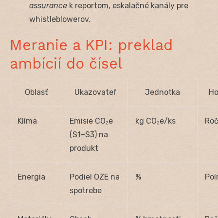
assurance
k reportom, eskalačné kanály pre
whistleblowerov.
Meranie a KPI: preklad
ambícií do čísel
Oblasť
Ukazovateľ
Jednotka
Ho
Klíma
Emisie CO₂e
kg CO₂e/ks
Ro
(S1–S3) na
produkt
Energia
Podiel OZE na
%
Pol
spotrebe