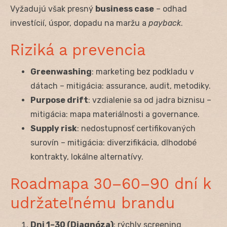
Vyžadujú však presný
business case
– odhad
investícií, úspor, dopadu na maržu a
payback
.
Riziká a prevencia
Greenwashing
: marketing bez podkladu v
dátach – mitigácia: assurance, audit, metodiky.
Purpose drift
: vzdialenie sa od jadra biznisu –
mitigácia: mapa materiálnosti a governance.
Supply risk
: nedostupnosť certifikovaných
surovín – mitigácia: diverzifikácia, dlhodobé
kontrakty, lokálne alternatívy.
Roadmapa 30–60–90 dní k
udržateľnému brandu
Dni 1–30 (Diagnóza)
: rýchly screening