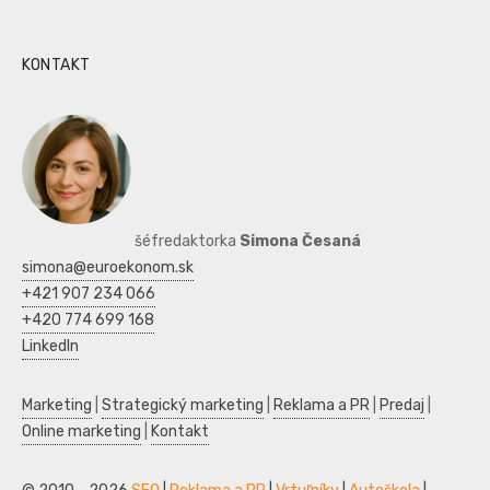
KONTAKT
šéfredaktorka
Simona Česaná
simona@euroekonom.sk
+421 907 234 066
+420 774 699 168
LinkedIn
Marketing
|
Strategický marketing
|
Reklama a PR
|
Predaj
|
Online marketing
|
Kontakt