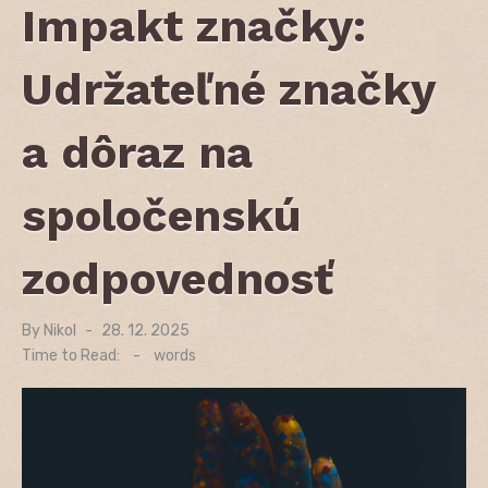
Impakt značky:
Udržateľné značky
a dôraz na
spoločenskú
zodpovednosť
By
Nikol
Posted
28. 12. 2025
on
Time to Read:
-
words