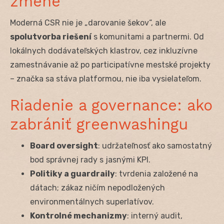
zmene
Moderná CSR nie je „darovanie šekov“, ale
spolutvorba riešení
s komunitami a partnermi. Od
lokálnych dodávateľských klastrov, cez inkluzívne
zamestnávanie až po participatívne mestské projekty
– značka sa stáva platformou, nie iba vysielateľom.
Riadenie a governance: ako
zabrániť greenwashingu
Board oversight
: udržateľnosť ako samostatný
bod správnej rady s jasnými KPI.
Politiky a guardraily
: tvrdenia založené na
dátach; zákaz ničím nepodložených
environmentálnych superlatívov.
Kontrolné mechanizmy
: interný audit,