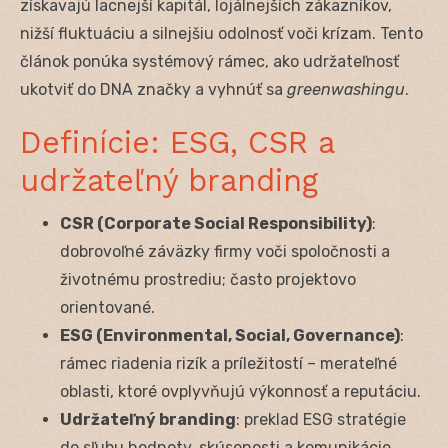
získavajú lacnejší kapitál, lojálnejších zákazníkov,
nižší fluktuáciu a silnejšiu odolnosť voči krízam. Tento
článok ponúka systémový rámec, ako udržateľnosť
ukotviť do DNA značky a vyhnúť sa
greenwashingu
.
Definície: ESG, CSR a
udržateľný branding
CSR (Corporate Social Responsibility)
:
dobrovoľné záväzky firmy voči spoločnosti a
životnému prostrediu; často projektovo
orientované.
ESG (Environmental, Social, Governance)
:
rámec riadenia rizík a príležitostí – merateľné
oblasti, ktoré ovplyvňujú výkonnosť a reputáciu.
Udržateľný branding
: preklad ESG stratégie
do sľubu hodnoty, skúsenosti a komunikácie