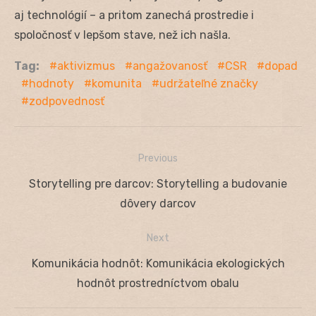
aj technológií – a pritom zanechá prostredie i
spoločnosť v lepšom stave, než ich našla.
Tag:
aktivizmus
angažovanosť
CSR
dopad
hodnoty
komunita
udržateľné značky
zodpovednosť
Previous
Navigácia
Previous
Storytelling pre darcov: Storytelling a budovanie
v
post:
dôvery darcov
článku
Next
Next
Komunikácia hodnôt: Komunikácia ekologických
post:
hodnôt prostredníctvom obalu