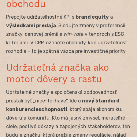
obchodu
Prepojte udržateľnostné KPI s
brand equity
a
výsledkami predaja
. Sledujte zmeny v preferencii
značky, cenovej prémii a
win-rate
v tendroch s ESG
kritériami. V CRM označte obchody, kde udržateľnosť
rozhodla – to je spätná väzba pre investičné priority.
Udržateľná značka ako
motor dôvery a rastu
Udržateľné značky a spoločenská zodpovednosť
prestali byť „nice-to-have“. Ide o
nový štandard
konkurencieschopnosti
, ktorý spája ekonomiku,
dôveru a komunitu. Kto má jasný zmysel, merateľné
ciele, poctivé dôkazy a zapojených stakeholderov, ten
buduje značku, ktorá prežije zmeny regulácie, nálad