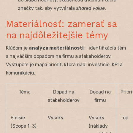
značky tak, aby vytvárala
shared value
.
Materiálnosť: zamerať sa
na najdôležitejšie témy
Kľúčom je
analýza materiálnosti
– identifikácia tém
s najväčším dopadom na firmu a stakeholderov.
Výstupom je mapa priorít, ktorá riadi investície, KPI a
komunikáciu.
Téma
Dopad na
Dopad na
Priori
stakeholderov
firmu
Emisie
Vysoký
Vysoký
Top
(Scope 1–3)
(náklady,