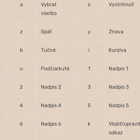
a
Vybrať
x
Vystrihnúť
všetko
z
Späť
y
Znova
b
Tučné
i
Kurzíva
u
Podčiarkuté
1
Nadpis 1
2
Nadpis 2
3
Nadpis 3
4
Nadpis 4
5
Nadpis 5
6
Nadpis 6
k
Vložiť/upravi
odkaz