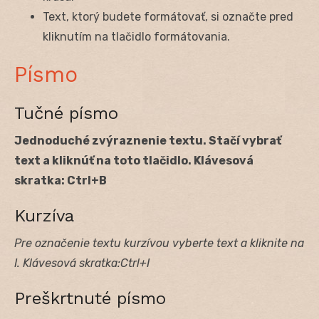
Text, ktorý budete formátovať, si označte pred
kliknutím na tlačidlo formátovania.
Písmo
Tučné písmo
Jednoduché zvýraznenie textu. Stačí vybrať
text a kliknúť na toto tlačidlo. Klávesová
skratka: Ctrl+B
Kurzíva
Pre označenie textu kurzívou vyberte text a kliknite na
I. Klávesová skratka:Ctrl+I
Preškrtnuté písmo