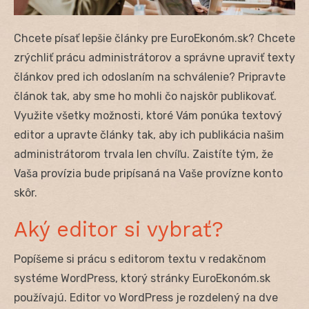
Chcete písať lepšie články pre EuroEkonóm.sk? Chcete
zrýchliť prácu administrátorov a správne upraviť texty
článkov pred ich odoslaním na schválenie? Pripravte
článok tak, aby sme ho mohli čo najskôr publikovať.
Využite všetky možnosti, ktoré Vám ponúka textový
editor a upravte články tak, aby ich publikácia našim
administrátorom trvala len chvíľu. Zaistíte tým, že
Vaša provízia bude pripísaná na Vaše provízne konto
skôr.
Aký editor si vybrať?
Popíšeme si prácu s editorom textu v redakčnom
systéme WordPress, ktorý stránky EuroEkonóm.sk
používajú.
Editor vo WordPress je rozdelený na dve