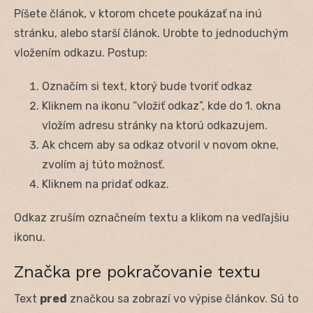
Píšete článok, v ktorom chcete poukázať na inú
stránku, alebo starší článok. Urobte to jednoduchým
vložením odkazu. Postup:
Označím si text, ktorý bude tvoriť odkaz
Kliknem na ikonu “vložiť odkaz”, kde do 1. okna
vložím adresu stránky na ktorú odkazujem.
Ak chcem aby sa odkaz otvoril v novom okne,
zvolím aj túto možnosť.
Kliknem na pridať odkaz.
Odkaz zruším označneím textu a klikom na vedľajšiu
ikonu.
Značka pre pokračovanie textu
Text
pred
značkou sa zobrazí vo výpise článkov. Sú to