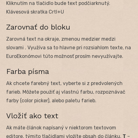
Kliknutím na tlačidlo bude text podčiarknutý.
Klávesová skratka Crtl+U
Zarovnať do bloku
Zarovná text na okraje, zmenou medzier medzi
slovami . Využíva sa to hlavne pri rozsiahlom texte, na
EuroEkonómovi túto možnosť prosím nevyužívajte.
Farba písma
Ak chcete farebný text, vyberte si z predvolených
farieb. Môžete použiť aj vlastnú farbu, rozpoznávač
farby (color picker), alebo paletu farieb.
Vložiť ako text
Ak máte článok napísaný v niektorom textovom
editore, týmito tlačidlami vložíte obsah do článku.
T
–