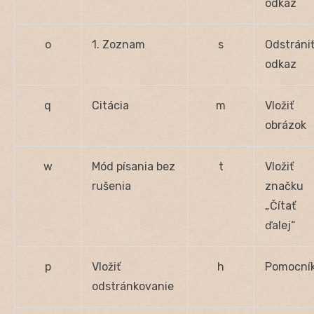
odkaz
o
1. Zoznam
s
Odstráni
odkaz
q
Citácia
m
Vložiť
obrázok
w
Mód písania bez
t
Vložiť
rušenia
značku
„Čítať
ďalej“
p
Vložiť
h
Pomocní
odstránkovanie