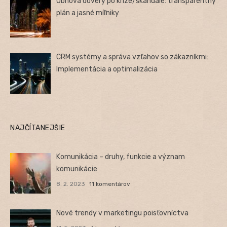
Obnova dôvery po kríze/škandále: transparentný
plán a jasné míľniky
CRM systémy a správa vzťahov so zákazníkmi:
Implementácia a optimalizácia
NAJČÍTANEJŠIE
Komunikácia – druhy, funkcie a význam
komunikácie
8. 2. 2023
11 komentárov
Nové trendy v marketingu poisťovníctva