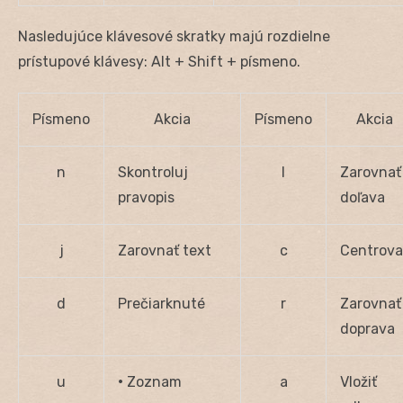
Nasledujúce klávesové skratky majú rozdielne
prístupové klávesy: Alt + Shift + písmeno.
Písmeno
Akcia
Písmeno
Akcia
n
Skontroluj
l
Zarovnať
pravopis
doľava
j
Zarovnať text
c
Centrova
d
Prečiarknuté
r
Zarovnať
doprava
u
•
Zoznam
a
Vložiť