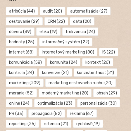
atribúcia
(44)
audit
(20)
automatizácia
(27)
cestovanie
(29)
CRM
(22)
dáta
(20)
dôvera
(39)
etika
(19)
frekvencia
(24)
hodnoty
(25)
informačný systém
(22)
internet
(68)
internetový marketing
(80)
IS
(22)
komunikácia
(58)
komunita
(24)
kontext
(26)
kontrola
(24)
konverzie
(21)
konzistentnosť
(21)
marketing
(209)
marketing cestovného ruchu
(20)
meranie
(52)
moderný marketing
(20)
obsah
(29)
online
(24)
optimalizácia
(23)
personalizácia
(30)
PR
(33)
propagácia
(82)
reklama
(67)
reporting
(26)
retencia
(21)
rýchlosť
(19)