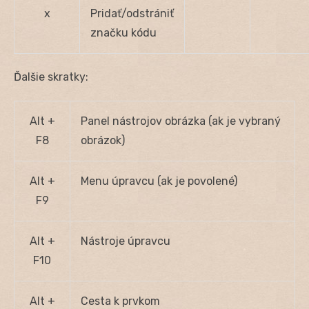
x
Pridať/odstrániť
značku kódu
Ďalšie skratky:
Alt +
Panel nástrojov obrázka (ak je vybraný
F8
obrázok)
Alt +
Menu úpravcu (ak je povolené)
F9
Alt +
Nástroje úpravcu
F10
Alt +
Cesta k prvkom