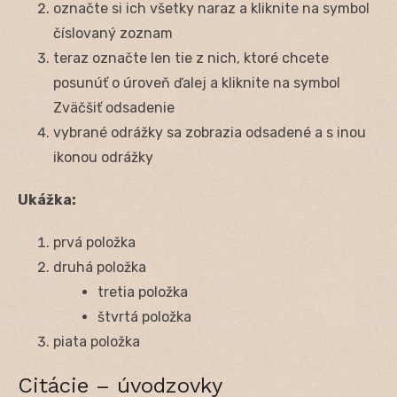
označte si ich všetky naraz a kliknite na symbol
číslovaný zoznam
teraz označte len tie z nich, ktoré chcete
posunúť o úroveň ďalej a kliknite na symbol
Zväčšiť odsadenie
vybrané odrážky sa zobrazia odsadené a s inou
ikonou odrážky
Ukážka:
prvá položka
druhá položka
tretia položka
štvrtá položka
piata položka
Citácie – úvodzovky