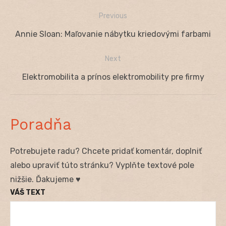
Previous
Navigácia
Previous
Annie Sloan: Maľovanie nábytku kriedovými farbami
v
post:
Next
článku
Next
Elektromobilita a prínos elektromobility pre firmy
post:
Poradňa
Potrebujete radu? Chcete pridať komentár, doplniť
alebo upraviť túto stránku? Vyplňte textové pole
nižšie. Ďakujeme ♥
VÁŠ TEXT