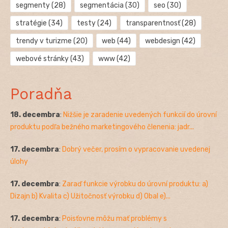
segmenty
(28)
segmentácia
(30)
seo
(30)
stratégie
(34)
testy
(24)
transparentnosť
(28)
trendy v turizme
(20)
web
(44)
webdesign
(42)
webové stránky
(43)
www
(42)
Poradňa
18. decembra
:
Nižšie je zaradenie uvedených funkcií do úrovní
produktu podľa bežného marketingového členenia: jadr...
17. decembra
:
Dobrý večer, prosím o vypracovanie uvedenej
úlohy
17. decembra
:
Zaraď funkcie výrobku do úrovní produktu: a)
Dizajn b) Kvalita c) Užitočnosť výrobku d) Obal e)...
17. decembra
:
Poisťovne môžu mať problémy s