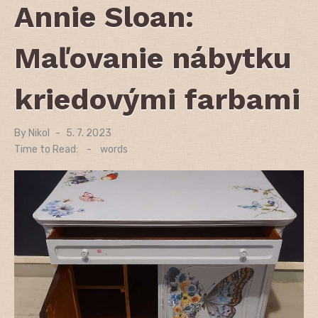
Annie Sloan:
Maľovanie nábytku
kriedovými farbami
By
Nikol
Posted
5. 7. 2023
on
Time to Read:
-
words