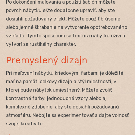
Po dokončení maľovania a použití šablón môžete
povrch nábytku ešte dodatočne upraviť, aby ste
dosiahli požadovaný efekt. Môžete použiť brúsenie
alebo jemné škrabanie na vytvorenie opotrebovaného
vzhľadu. Týmto spôsobom sa textúra nábytku oživí a
vytvorí sa rustikálny charakter.
Premyslený dizajn
Pri maľovaní nábytku kriedovými farbami je dôležité
mať na pamäti celkový dizajn a štýl miestnosti, v
ktorej bude nábytok umiestnený. Môžete zvoliť
kontrastné farby, jednoduché vzory alebo aj
komplexné zdobenie, aby ste dosiahli požadovanú
atmosféru. Nebojte sa experimentovať a dajte voľnosť
svojej kreativite.