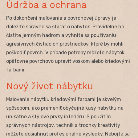
Údržba a ochrana
Po dokončení maľovania a povrchovej úpravy je
dôležité správne sa starať o nábytok. Pravidelne ho
čistite jemným hadrom a vyhnite sa používaniu
agresívnych čistiacich prostriedkov, ktoré by mohli
poškodiť povrch. V prípade potreby môžete nábytok
opätovne povrchovo upraviť voskom alebo kriedovými
farbami.
Nový život nábytku
Maľovanie nábytku kriedovými farbami je skvelým
spôsobom, ako premeniť obyčajné kusy nábytku na
unikátne a štýlové prvky interiéru. S použitím
správnych nástrojov, techník a trochky kreativity
môžete dosiahnuť profesionálne výsledky. Nebojte sa