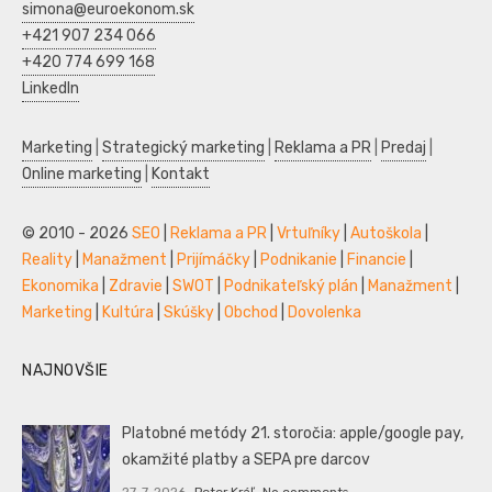
simona@euroekonom.sk
+421 907 234 066
+420 774 699 168
LinkedIn
Marketing
|
Strategický marketing
|
Reklama a PR
|
Predaj
|
Online marketing
|
Kontakt
© 2010 - 2026
SEO
|
Reklama a PR
|
Vrtuľníky
|
Autoškola
|
Reality
|
Manažment
|
Prijímáčky
|
Podnikanie
|
Financie
|
Ekonomika
|
Zdravie
|
SWOT
|
Podnikateľský plán
|
Manažment
|
Marketing
|
Kultúra
|
Skúšky
|
Obchod
|
Dovolenka
NAJNOVŠIE
Platobné metódy 21. storočia: apple/google pay,
okamžité platby a SEPA pre darcov
27. 7. 2026
Peter Kráľ
No comments