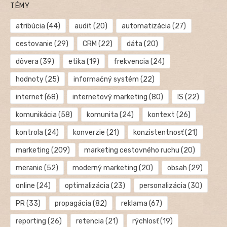
TÉMY
atribúcia
(44)
audit
(20)
automatizácia
(27)
cestovanie
(29)
CRM
(22)
dáta
(20)
dôvera
(39)
etika
(19)
frekvencia
(24)
hodnoty
(25)
informačný systém
(22)
internet
(68)
internetový marketing
(80)
IS
(22)
komunikácia
(58)
komunita
(24)
kontext
(26)
kontrola
(24)
konverzie
(21)
konzistentnosť
(21)
marketing
(209)
marketing cestovného ruchu
(20)
meranie
(52)
moderný marketing
(20)
obsah
(29)
online
(24)
optimalizácia
(23)
personalizácia
(30)
PR
(33)
propagácia
(82)
reklama
(67)
reporting
(26)
retencia
(21)
rýchlosť
(19)