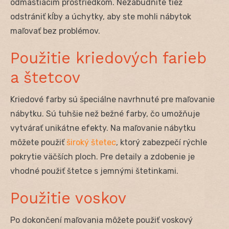
odmastiacim prostriedkom. Nezabudnite tiež
odstrániť kĺby a úchytky, aby ste mohli nábytok
maľovať bez problémov.
Použitie kriedových farieb
a štetcov
Kriedové farby sú špeciálne navrhnuté pre maľovanie
nábytku. Sú tuhšie než bežné farby, čo umožňuje
vytvárať unikátne efekty. Na maľovanie nábytku
môžete použiť
široký štetec
, ktorý zabezpečí rýchle
pokrytie väčších ploch. Pre detaily a zdobenie je
vhodné použiť štetce s jemnými štetinkami.
Použitie voskov
Po dokončení maľovania môžete použiť voskový