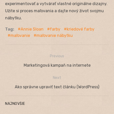
experimentovať a vytvárať vlastné originálne dizajny.
Užite si proces maľovania a dajte nový život svojmu
nábytku.
Tag:
Annie Sloan
farby
kriedové farby
maľovanie
maľovanie nábytku
Previous
Navigácia
Previous
Marketingová kampaň na internete
v
post:
Next
článku
Next
Ako správne upraviť text článku (WordPress)
post:
NAJNOVŠIE