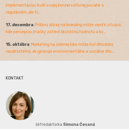
implementáciou kvôli svojej konzervatívnej povahe a
reguláciám, ale ti...
17. decembra
:
Prílišný dôraz na branding môže viesť k situácii,
kde percepcia značky zatieni skutočnú hodnotu a kv...
15. októbra
:
Marketing na zelenej lúke môže byť dlhodobo
neudržateľný, ak ignoruje environmentálne a sociálne dôs...
KONTAKT
šéfredaktorka
Simona Česaná