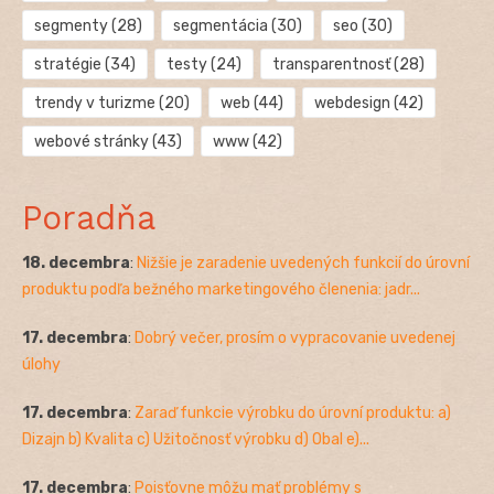
segmenty
(28)
segmentácia
(30)
seo
(30)
stratégie
(34)
testy
(24)
transparentnosť
(28)
trendy v turizme
(20)
web
(44)
webdesign
(42)
webové stránky
(43)
www
(42)
Poradňa
18. decembra
:
Nižšie je zaradenie uvedených funkcií do úrovní
produktu podľa bežného marketingového členenia: jadr...
17. decembra
:
Dobrý večer, prosím o vypracovanie uvedenej
úlohy
17. decembra
:
Zaraď funkcie výrobku do úrovní produktu: a)
Dizajn b) Kvalita c) Užitočnosť výrobku d) Obal e)...
17. decembra
:
Poisťovne môžu mať problémy s