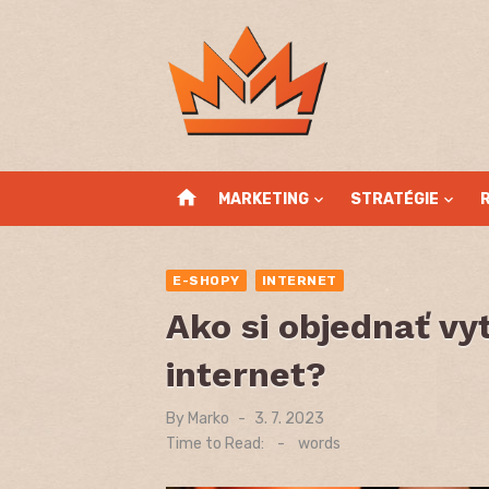
Skip
to
content
home
MARKETING
STRATÉGIE
E-SHOPY
INTERNET
Ako si objednať vy
internet?
By
Marko
Posted
3. 7. 2023
on
Time to Read:
-
words