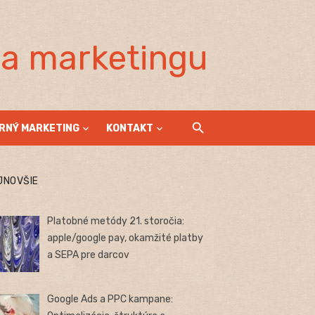
la marketingu
RNÝ MARKETING
KONTAKT
JNOVŠIE
Platobné metódy 21. storočia:
apple/google pay, okamžité platby
a SEPA pre darcov
Google Ads a PPC kampane: