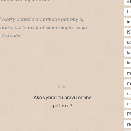
e
h
 všetky dodacie a v prípade potreby aj
i
dne si posledný krát skontrolujete svoju
IS
 dokončiť.
k
k
k
m
m
Next
o
Next
Ako vybrať tú pravú online
o
post:
pôžičku?
P
r