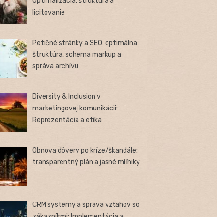
Optimalizácia, štruktúra a
licitovanie
Petičné stránky a SEO: optimálna
štruktúra, schema markup a
správa archívu
Diversity & Inclusion v
marketingovej komunikácii:
Reprezentácia a etika
Obnova dôvery po kríze/škandále:
transparentný plán a jasné míľniky
CRM systémy a správa vzťahov so
zákazníkmi: Implementácia a