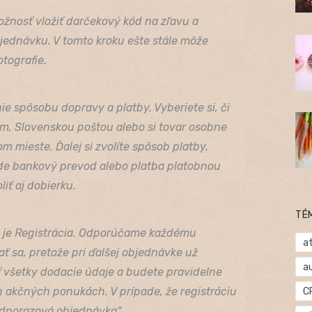
žnosť vložiť darčekový kód na zľavu a
bjednávku. V tomto kroku ešte stále môže
otografie.
ie spôsobu dopravy a platby. Vyberiete si, či
m, Slovenskou poštou alebo si tovar osobne
 mieste. Ďalej si zvolíte spôsob platby.
de bankový prevod alebo platba platobnou
liť aj dobierku.
TÉ
je Registrácia. Odporúčame každému
at
ať sa, pretože pri ďalšej objednávke už
a
všetky dodacie údaje a budete pravidelne
 akčných ponukách. V prípade, že registráciu
C
ednorazová objednávka“.