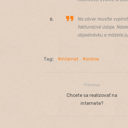
Na záver musíte vyplniť
fakturačné údaje. Násle
objednávku a môžete ju
Tag:
internet
online
Previous
Navigácia
Previous
Chcete sa realizovať na
v
post:
internete?
článku