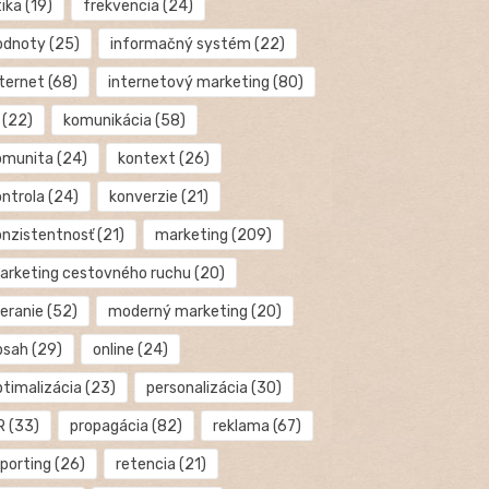
tika
(19)
frekvencia
(24)
odnoty
(25)
informačný systém
(22)
nternet
(68)
internetový marketing
(80)
(22)
komunikácia
(58)
omunita
(24)
kontext
(26)
ontrola
(24)
konverzie
(21)
onzistentnosť
(21)
marketing
(209)
arketing cestovného ruchu
(20)
eranie
(52)
moderný marketing
(20)
bsah
(29)
online
(24)
ptimalizácia
(23)
personalizácia
(30)
R
(33)
propagácia
(82)
reklama
(67)
eporting
(26)
retencia
(21)