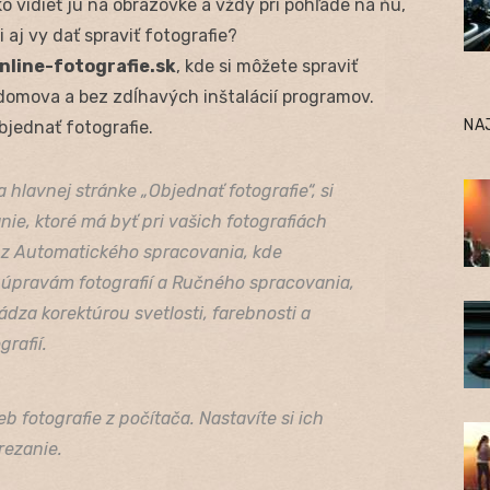
ko vidieť ju na obrazovke a vždy pri pohľade na ňu,
 aj vy dať spraviť fotografie?
line-fotografie.sk
, kde si môžete spraviť
domova a bez zdĺhavých inštalácií programov.
NA
bjednať fotografie.
na hlavnej stránke „Objednať fotografie“, si
ie, ktoré má byť pri vašich fotografiách
 z Automatického spracovania, kde
úpravám fotografií a Ručného spracovania,
dza korektúrou svetlosti, farebnosti a
grafií.
 fotografie z počítača. Nastavíte si ich
rezanie.