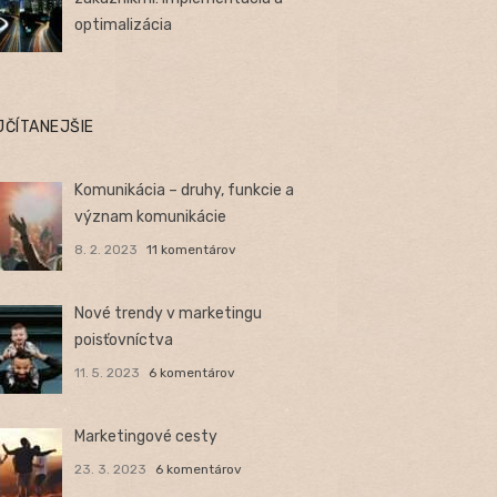
optimalizácia
JČÍTANEJŠIE
Komunikácia – druhy, funkcie a
význam komunikácie
8. 2. 2023
11 komentárov
Nové trendy v marketingu
poisťovníctva
11. 5. 2023
6 komentárov
Marketingové cesty
23. 3. 2023
6 komentárov