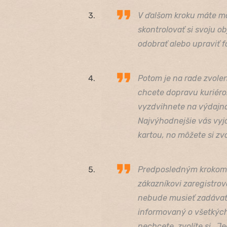
V ďalšom kroku máte mo
skontrolovať si svoju o
odobrať alebo upraviť f
Potom je na rade zvolen
chcete dopravu kuriéro
vyzdvihnete na výdajnom
Najvýhodnejšie vás vyj
kartou, no môžete si zvo
Predposledným krokom 
zákazníkovi zaregistrov
nebude musieť zadávať 
informovaný o všetkých
nechcete, zvolíte si „J