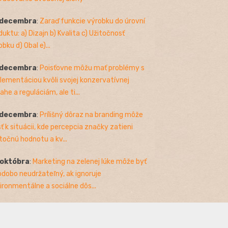
 decembra
:
Zaraď funkcie výrobku do úrovní
duktu: a) Dizajn b) Kvalita c) Užitočnosť
bku d) Obal e)...
 decembra
:
Poisťovne môžu mať problémy s
lementáciou kvôli svojej konzervatívnej
ahe a reguláciám, ale ti...
 decembra
:
Prílišný dôraz na branding môže
sť k situácii, kde percepcia značky zatieni
točnú hodnotu a kv...
 októbra
:
Marketing na zelenej lúke môže byť
odobo neudržateľný, ak ignoruje
ironmentálne a sociálne dôs...