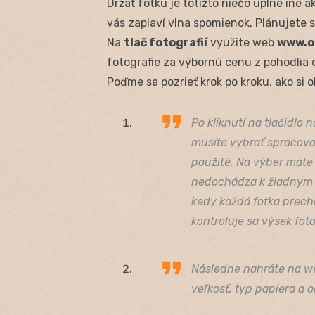
Držať fotku je totižto niečo úplne iné a
vás zaplaví vlna spomienok. Plánujete si
Na
tlač fotografií
využite web
www.on
fotografie za výbornú cenu z pohodlia 
Poďme sa pozrieť krok po kroku, ako si o
Po kliknutí na tlačidlo 
musíte vybrať spracovan
použité. Na výber máte
nedochádza k žiadnym 
kedy každá fotka prechá
kontroluje sa výsek foto
Následne nahráte na web
veľkosť, typ papiera a o