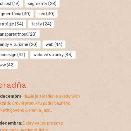
chlosť
(19)
segmenty
(28)
egmentácia
(30)
seo
(30)
tratégie
(34)
testy
(24)
ransparentnosť
(28)
rendy v turizme
(20)
web
(44)
ebdesign
(42)
webové stránky
(43)
ww
(42)
oradňa
. decembra
:
Nižšie je zaradenie uvedených
kcií do úrovní produktu podľa bežného
ketingového členenia: jadr...
 decembra
:
Dobrý večer, prosím o
racovanie uvedenej úlohy