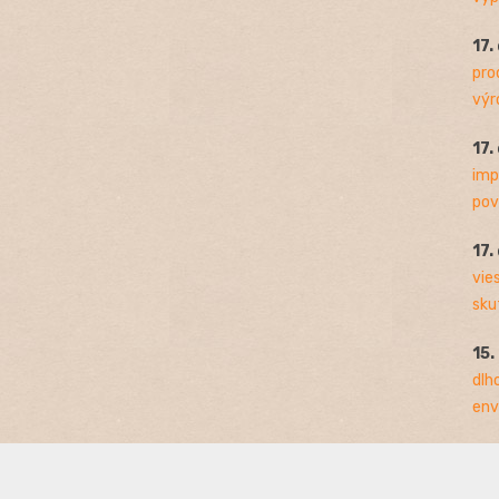
17.
pro
výro
17.
imp
pov
17.
vie
sku
15.
dlh
env