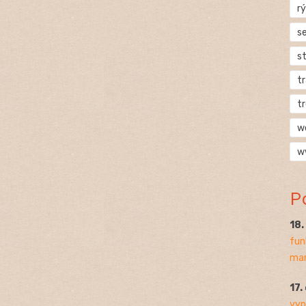
rý
s
s
t
t
w
w
P
18
fun
mar
17.
vyp