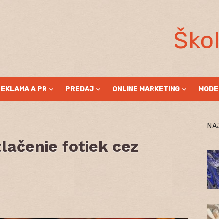
Ško
REKLAMA A PR
PREDAJ
ONLINE MARKETING
MODE
NA
tlačenie fotiek cez