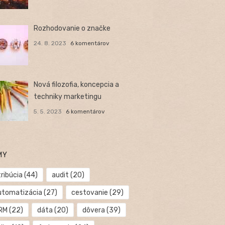
Rozhodovanie o značke
24. 8. 2023
6 komentárov
Nová filozofia, koncepcia a
techniky marketingu
5. 5. 2023
6 komentárov
MY
ribúcia
(44)
audit
(20)
utomatizácia
(27)
cestovanie
(29)
RM
(22)
dáta
(20)
dôvera
(39)