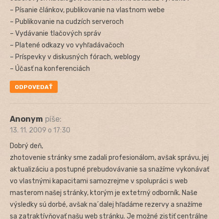
– Písanie článkov, publikovanie na vlastnom webe
– Publikovanie na cudzích serveroch
– Vydávanie tlačových správ
– Platené odkazy vo vyhľadávačoch
– Príspevky v diskusných fórach, weblogy
– Účasť na konferenciách
ODPOVEDAŤ
Anonym
píše:
13. 11. 2009 o 17:30
Dobrý deň,
zhotovenie stránky sme zadali profesionálom, avšak správu, jej
aktualizáciu a postupné prebudovávanie sa snažíme vykonávať
vo vlastnými kapacitami samozrejme v spolupráci s web
masterom našej stránky, ktorým je extetrný odborník. Naše
výsledky sú dorbé, avšak na´dalej hľadáme rezervy a snažíme
sa zatraktívňovať našu web stránku. Je možné zistiť centrálne