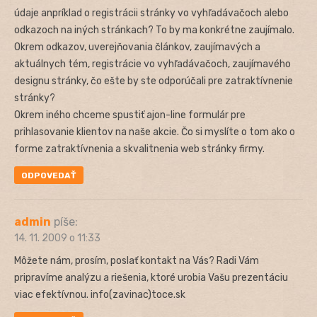
údaje anpríklad o registrácii stránky vo vyhľadávačoch alebo
odkazoch na iných stránkach? To by ma konkrétne zaujímalo.
Okrem odkazov, uverejňovania článkov, zaujímavých a
aktuálnych tém, registrácie vo vyhľadávačoch, zaujímavého
designu stránky, čo ešte by ste odporúčali pre zatraktívnenie
stránky?
Okrem iného chceme spustiť ajon-line formulár pre
prihlasovanie klientov na naše akcie. Čo si myslíte o tom ako o
forme zatraktívnenia a skvalitnenia web stránky firmy.
ODPOVEDAŤ
admin
píše:
14. 11. 2009 o 11:33
Môžete nám, prosím, poslať kontakt na Vás? Radi Vám
pripravíme analýzu a riešenia, ktoré urobia Vašu prezentáciu
viac efektívnou. info(zavinac)toce.sk