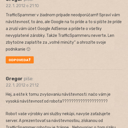
22. 1. 2012 o 21:10
TrafficSpammer v žiadnom prípade neodporúčam!! Spraví vám
návštevnosť, to áno, ale Google na to príde a to si píšte že príde
a zruší vám účet Google AdSense a prídete o všetky
nevyplatené zárobky. Takže TrafficSpammeru neverte. Len
zbytočne zaplatíte za „voľné minúty“ a ohrozíte svoje
podnikanie 🙂
ODPOVEDAŤ
Gregor
píše:
22. 1. 2012 o 21:12
Hej, a ešte k tomu zvyšovaniu návštevnosti: načo vám je
vysoká návštevnosť od robota????????????????????
Robot vaše výrobky ani služby nekúpi, navyše zaťažujete
server. A prezentovať sa návštevnosťou, získanou od
TrafficSpammer robotov je trápne… Nehovoriac o tom riziku,