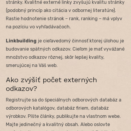
stránky. Kvalitné externé linky zvyšujú kvalitu stránky
(podobný princíp ako citácia v odbornej literatúre).
Rastie hodnotenie stránok – rank, ranking – má vplyv
na pozíciu vo vyhľadávačoch.
Linkbuilding
je cieľavedomý činnosť ktorej úlohou je
budovanie spätných odkazov. Cieľom je mať vyvážané
množstvo odkazov rôznej, skôr lepšej kvality,
smerujúcej na Váš web.
Ako zvýšiť počet externých
odkazov?
Registrujte sa do špeciálnych odborových databáz a
odborových katalógov, databáz firiem, databáz
výrobkov. Píšte články, publikujte na vlastnom webe.
Majte jedinečný a kvalitný obsah. Alebo oslovte