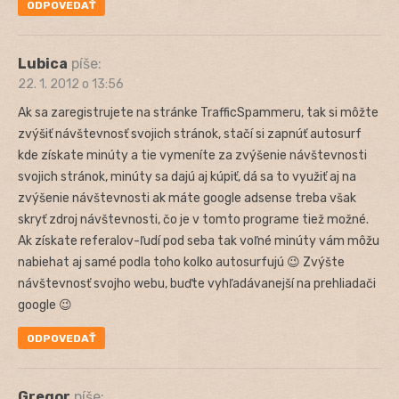
ODPOVEDAŤ
Lubica
píše:
22. 1. 2012 o 13:56
Ak sa zaregistrujete na stránke TrafficSpammeru, tak si môžte
zvýšiť návštevnosť svojich stránok, stačí si zapnúť autosurf
kde získate minúty a tie vymeníte za zvýšenie návštevnosti
svojich stránok, minúty sa dajú aj kúpiť, dá sa to využiť aj na
zvýšenie návštevnosti ak máte google adsense treba však
skryť zdroj návštevnosti, čo je v tomto programe tiež možné.
Ak získate referalov-ľudí pod seba tak voľné minúty vám môžu
nabiehat aj samé podla toho kolko autosurfujú 😉 Zvýšte
návštevnosť svojho webu, buďte vyhľadávanejší na prehliadači
google 😉
ODPOVEDAŤ
Gregor
píše: