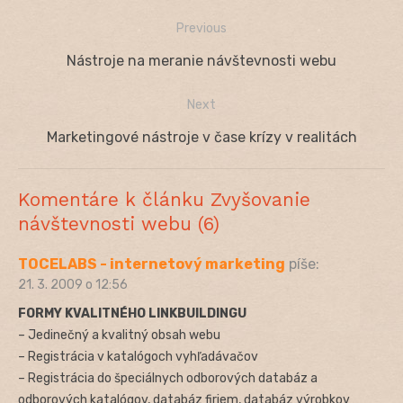
Previous
Navigácia
Previous
Nástroje na meranie návštevnosti webu
v
post:
Next
článku
Next
Marketingové nástroje v čase krízy v realitách
post:
Komentáre k článku Zvyšovanie
návštevnosti webu (6)
TOCELABS - internetový marketing
píše:
21. 3. 2009 o 12:56
FORMY KVALITNÉHO LINKBUILDINGU
– Jedinečný a kvalitný obsah webu
– Registrácia v katalógoch vyhľadávačov
– Registrácia do špeciálnych odborových databáz a
odborových katalógov, databáz firiem, databáz výrobkov