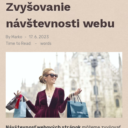
Zvyšovanie
návštevnosti webu
By
Marko
Posted
17. 6. 2023
on
Time to Read:
-
words
Návštevnosť webových stránok
môžeme zvyšovať