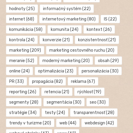
hodnoty
(25)
informačný systém
(22)
internet
(68)
internetový marketing
(80)
IS
(22)
komunikácia
(58)
komunita
(24)
kontext
(26)
kontrola
(24)
konverzie
(21)
konzistentnosť
(21)
marketing
(209)
marketing cestovného ruchu
(20)
meranie
(52)
moderný marketing
(20)
obsah
(29)
online
(24)
optimalizácia
(23)
personalizácia
(30)
PR
(33)
propagácia
(82)
reklama
(67)
reporting
(26)
retencia
(21)
rýchlosť
(19)
segmenty
(28)
segmentácia
(30)
seo
(30)
stratégie
(34)
testy
(24)
transparentnosť
(28)
trendy v turizme
(20)
web
(44)
webdesign
(42)