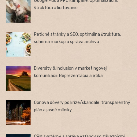
Google Ads a PPC kampane: Optimalizácia,
štruktúra a licitovanie
Petičné stránky a SEO: optimálna štruktúra,
schema markup a správa archívu
Diversity & Inclusion v marketingovej
komunikácii: Reprezentácia a etika
Obnova dôvery po kríze/škandále: transparentný
plán a jasné míľniky
CRM systémy a správa vzťahov so zákazníkmi: