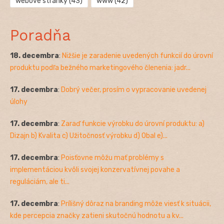
webové stránky
(43)
www
(42)
Poradňa
18. decembra
:
Nižšie je zaradenie uvedených funkcií do úrovní
produktu podľa bežného marketingového členenia: jadr...
17. decembra
:
Dobrý večer, prosím o vypracovanie uvedenej
úlohy
17. decembra
:
Zaraď funkcie výrobku do úrovní produktu: a)
Dizajn b) Kvalita c) Užitočnosť výrobku d) Obal e)...
17. decembra
:
Poisťovne môžu mať problémy s
implementáciou kvôli svojej konzervatívnej povahe a
reguláciám, ale ti...
17. decembra
:
Prílišný dôraz na branding môže viesť k situácii,
kde percepcia značky zatieni skutočnú hodnotu a kv...