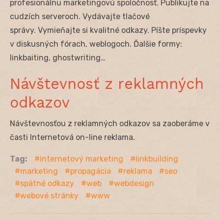
profesionálnu marketingovú spoločnosť. Publikujte na
cudzích serveroch. Vydávajte tlačové
správy. Vymieňajte si kvalitné odkazy. Píšte príspevky
v diskusných fórach, weblogoch. Ďalšie formy:
linkbaiting, ghostwriting…
Návštevnosť z reklamných
odkazov
Návštevnosťou z reklamných odkazov sa zaoberáme v
časti Internetová on-line reklama.
Tag:
internetový marketing
linkbuilding
marketing
propagácia
reklama
seo
spätné odkazy
web
webdesign
webové stránky
www