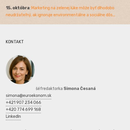
15. októbra
:
Marketing na zelenej lúke môže byť dlhodobo
neudržateľný, ak ignoruje environmentálne a sociálne dôs...
KONTAKT
šéfredaktorka
Simona Česaná
simona@euroekonom.sk
+421 907 234 066
+420 774 699 168
LinkedIn