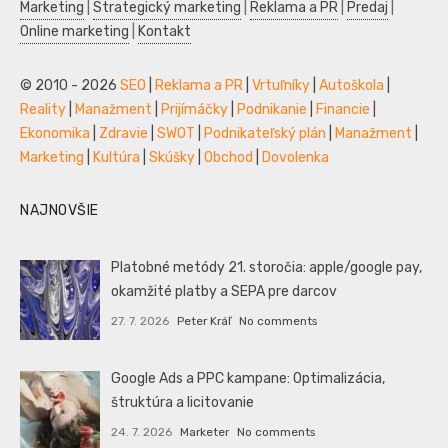
Marketing
|
Strategický marketing
|
Reklama a PR
|
Predaj
|
Online marketing
|
Kontakt
© 2010 - 2026
SEO
|
Reklama a PR
|
Vrtuľníky
|
Autoškola
|
Reality
|
Manažment
|
Prijímáčky
|
Podnikanie
|
Financie
|
Ekonomika
|
Zdravie
|
SWOT
|
Podnikateľský plán
|
Manažment
|
Marketing
|
Kultúra
|
Skúšky
|
Obchod
|
Dovolenka
NAJNOVŠIE
Platobné metódy 21. storočia: apple/google pay,
okamžité platby a SEPA pre darcov
27. 7. 2026
Peter Kráľ
No comments
Google Ads a PPC kampane: Optimalizácia,
štruktúra a licitovanie
24. 7. 2026
Marketer
No comments