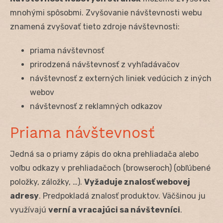
mnohými spôsobmi. Zvyšovanie návštevnosti webu
znamená zvyšovať tieto zdroje návštevnosti:
priama návštevnosť
prirodzená návštevnosť z vyhľadávačov
návštevnosť z externých liniek vedúcich z iných
webov
návštevnosť z reklamných odkazov
Priama návštevnosť
Jedná sa o priamy zápis do okna prehliadača alebo
voľbu odkazy v prehliadačoch (browseroch) (obľúbené
položky, záložky, …).
Vyžaduje znalosť webovej
adresy
. Predpokladá znalosť produktov. Väčšinou ju
využívajú
verní a vracajúci sa návštevníci
.