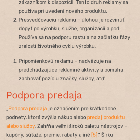
zákazníkom k dispozícii. Tento druh reklamy sa
používa pri uvedení nového produktu.
Presvedčovaciu reklamu – úlohou je rozvinúť
dopyt po výrobku, službe, organizácii a pod.
Používa sa na podporu rastu a na začiatku fázy
zrelosti životného cyklu výrobku.
Pripomienkovú reklamu – nadväzuje na
predchádzajúce reklamné aktivity a pomáha
zachovať pozíciu značky, služby, atď.
Podpora predaja
„
Podpora predaja
je označením pre krátkodobé
podnety, ktoré zvýšia nákup alebo
predaj produktu
alebo služby
. Zahŕňa veľmi širokú paletu nástrojov –
kupóny, súťaže, prémie, rabaty a iné
[5]
.“ Šírku