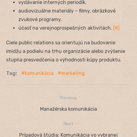
vydávanie interných periodík,
audiovizuálne materiály – filmy, obrázkové
zvukové programy,
účasť na verejnoprospešných aktivitách.
[8]
Ciele public relations sa orientujú na budovanie
imidžu a podielu na trhu organizácie alebo zvýšenie
stupňa presvedčenia o výhodnosti kúpy produktu.
Tag:
komunikácia
marketing
Previous
Navigácia
Previous
Manažérska komunikácia
v
post:
Next
článku
Next
Prípadová štúdia: Komunikácia vo vybranej