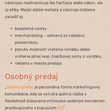
nástrojov neohraničuje iba fantázia alebo zákon, ale
aj etika. Medzi ďalšie metódy a nástroje môžeme
zaradiť aj:
bezplatné vzorky ,
merchandising – odmena za nebežnú
prezentáciu,
ponuky možností vrátenia výrobku alebo
vrátenie plnej resp. čiastkovej sumy z výrobku,
reklama v mieste predaja.
Osobný predaj
„
Osobný predaj
je personálna forma marketingovej
komunikácie, kde sa vytvára spätná väzba s
flexibilnosť získavania informácií osobným kontaktom
predávajúceho s kupujúcim
[6]
.“