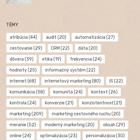
TÉMY
atribúcia
(44)
audit
(20)
automatizácia
(27)
cestovanie
(29)
CRM
(22)
dáta
(20)
dôvera
(39)
etika
(19)
frekvencia
(24)
hodnoty
(25)
informačný systém
(22)
internet
(68)
internetový marketing
(80)
IS
(22)
komunikácia
(58)
komunita
(24)
kontext
(26)
kontrola
(24)
konverzie
(21)
konzistentnosť
(21)
marketing
(209)
marketing cestovného ruchu
(20)
meranie
(52)
moderný marketing
(20)
obsah
(29)
online
(24)
optimalizácia
(23)
personalizácia
(30)