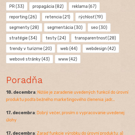
PR
(33)
propagácia
(82)
reklama
(67)
reporting
(26)
retencia
(21)
rýchlosť
(19)
segmenty
(28)
segmentácia
(30)
seo
(30)
stratégie
(34)
testy
(24)
transparentnosť
(28)
trendy v turizme
(20)
web
(44)
webdesign
(42)
webové stránky
(43)
www
(42)
Poradňa
18. decembra
:
Nižšie je zaradenie uvedených funkcií do úrovní
produktu podľa bežného marketingového členenia: jadr...
17. decembra
:
Dobrý večer, prosím o vypracovanie uvedenej
úlohy
17. decembra
:
Zaraď funkcie výrobku do úrovní produktu: a)