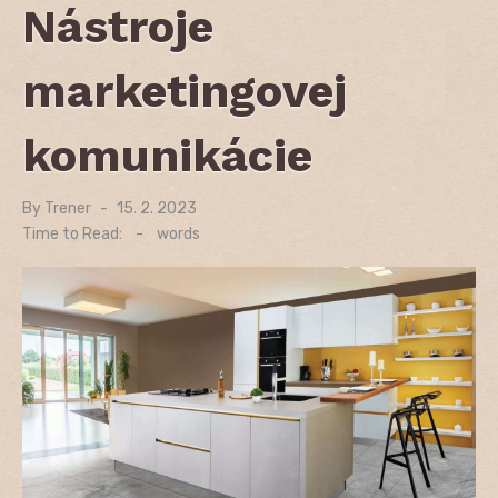
Nástroje
marketingovej
komunikácie
By
Trener
Posted
15. 2. 2023
on
Time to Read:
-
words