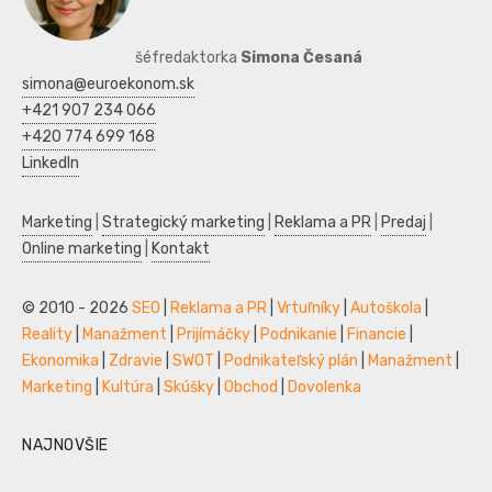
šéfredaktorka
Simona Česaná
simona@euroekonom.sk
+421 907 234 066
+420 774 699 168
LinkedIn
Marketing
|
Strategický marketing
|
Reklama a PR
|
Predaj
|
Online marketing
|
Kontakt
© 2010 - 2026
SEO
|
Reklama a PR
|
Vrtuľníky
|
Autoškola
|
Reality
|
Manažment
|
Prijímáčky
|
Podnikanie
|
Financie
|
Ekonomika
|
Zdravie
|
SWOT
|
Podnikateľský plán
|
Manažment
|
Marketing
|
Kultúra
|
Skúšky
|
Obchod
|
Dovolenka
NAJNOVŠIE