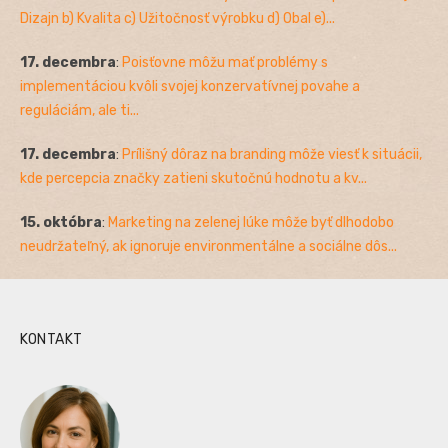
Dizajn b) Kvalita c) Užitočnosť výrobku d) Obal e)...
17. decembra
:
Poisťovne môžu mať problémy s
implementáciou kvôli svojej konzervatívnej povahe a
reguláciám, ale ti...
17. decembra
:
Prílišný dôraz na branding môže viesť k situácii,
kde percepcia značky zatieni skutočnú hodnotu a kv...
15. októbra
:
Marketing na zelenej lúke môže byť dlhodobo
neudržateľný, ak ignoruje environmentálne a sociálne dôs...
KONTAKT