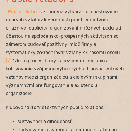
„
Public relations
znamená vytváranie a pestovanie
dobrých vzťahov k verejnosti prostredníctvom
priaznivej publicity, organizovaním rôznych podujatí,
účasťou na spoločensko-prospešných aktivitách so
zámerom budovať pozitívny imidž firmy a
systematicky zošľachťovať vzťahy k širokému okoliu
[7]
.“ Je to proces, ktorý zabezpečuje iniciáciu a
kultivovanie vzájomne výhodných a transparentných
vzťahov medzi organizáciou a cieľovými skupinami,
významnými pre fungovanie a existenciu
organizácie.
Kľúčové faktory efektívnych public relations:
sústavnosť a dlhodobosť,
nadviazanie a synergia s firemnou stratégiou,