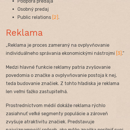
Podpora predaja
Osobný predaj
Public relations
[2]
.
Reklama
„Reklama je proces zameraný na ovplyvňovanie
individuálneho správania ekonomickými nástrojmi
[3]
.“
Medzi hlavné funkcie reklamy patria zvyšovanie
povedomia o značke a ovplyvňovanie postoja k nej,
teda budovanie značiek. Z tohto hľadiska je reklama
len veľmi ťažko zastupiteľná.
Prostredníctvom médií dokáže reklama rýchlo
zasiahnuť veľké segmenty populácie a zároveň
zvyšuje atraktivitu značiek. Predstavuje
najvýznamnejší spôsob, ako môže značka posilniť svoj