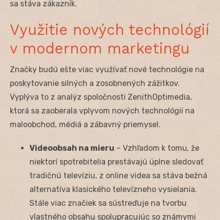
sa stáva zákazník.
Využitie nových technológií
v modernom marketingu
Značky budú ešte viac využívať nové technológie na
poskytovanie silných a zosobnených zážitkov.
Vyplýva to z analýz spoločnosti ZenithOptimedia,
ktorá sa zaoberala vplyvom nových technológií na
maloobchod, médiá a zábavný priemysel.
Videoobsah na mieru
– Vzhľadom k tomu, že
niektorí spotrebitelia prestávajú úplne sledovať
tradičnú televíziu, z online videa sa stáva bežná
alternatíva klasického televízneho vysielania.
Stále viac značiek sa sústreďuje na tvorbu
vlastného obsahu spolupracujúc so známymi