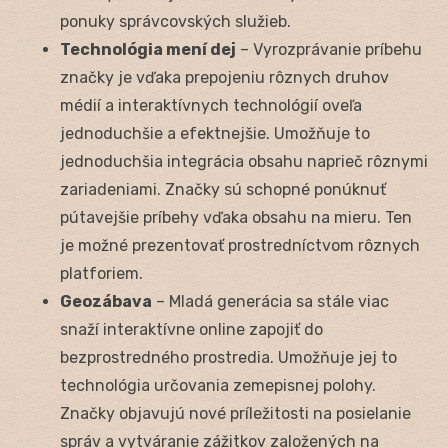
ponuky správcovských služieb.
Technológia mení dej
– Vyrozprávanie príbehu
značky je vďaka prepojeniu rôznych druhov
médií a interaktívnych technológií oveľa
jednoduchšie a efektnejšie. Umožňuje to
jednoduchšia integrácia obsahu naprieč rôznymi
zariadeniami. Značky sú schopné ponúknuť
pútavejšie príbehy vďaka obsahu na mieru. Ten
je možné prezentovať prostredníctvom rôznych
platforiem.
Geozábava
– Mladá generácia sa stále viac
snaží interaktívne online zapojiť do
bezprostredného prostredia. Umožňuje jej to
technológia určovania zemepisnej polohy.
Značky objavujú nové príležitosti na posielanie
správ a vytváranie zážitkov založených na