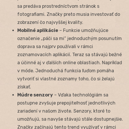
sa predáva prostredníctvom stránok s
fotografiami. Značky preto musia investovať do
zobrazení čo najvyššej kvality.
Mobilné aplikácie
– Funkcie umožňujúce
označenie „páči sa mi“ jednoduchým posunutím
doprava sa najprv používali v rámci
zoznamovacích aplikácií. Teraz sa stávajú bežné
a účinné aj v ďalších online oblastiach. Napríklad
v móde. Jednoduchá funkcia ľuďom pomáha
vytvoriť si vlastné zoznamy toho, čo si želajú
získať.
Múdre senzory
– Vďaka technológiám sa
postupne zvyšuje prepojiteľnosť jednotlivých
zariadení v našom živote. Senzory, ktoré to
umožňujú, sa navyše stávajú stále dostupnejšie.
Značky začínajú tento trend využívať v rámci