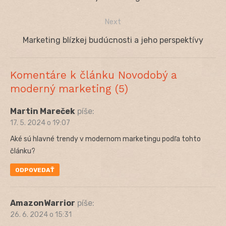
v
post:
Next
článku
Next
Marketing blízkej budúcnosti a jeho perspektívy
post:
Komentáre k článku Novodobý a
moderný marketing (5)
Martin Mareček
píše:
17. 5. 2024 o 19:07
Aké sú hlavné trendy v modernom marketingu podľa tohto
článku?
ODPOVEDAŤ
AmazonWarrior
píše:
26. 6. 2024 o 15:31