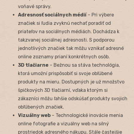
voňavé správy.
Adresnosť sociálnych médií
– Pri výbere
značiek si ľudia zvyknú nechať poradiť od
priateľov na sociálnych médiách. Dochádza k
takzvanej sociálnej adresnosti. S podporou
jednotlivých značiek tak môžu vznikať adresné
online zoznamy prianí konkrétnych osôb.
3D tlačiarne
– Bežnou sa stáva technológia,
ktorá umožní prispôsobiť si svoje obľúbené
produkty na mieru. Dostupných je už množstvo
špičkových 3D tlačiarní, vďaka ktorým si
zákazníci môžu ľahšie odskúšať produkty svojich
obľúbených značiek.
Vizuálny web
– Technologické inovácie menia
online fotografie a vizuálny web na silný
prostriedok adresného nákupu. Stále častejšie