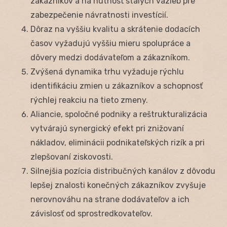
zákazníkov a na nutnosť stálych väzieb pre
zabezpečenie návratnosti investícií.
Dôraz na vyššiu kvalitu a skrátenie dodacích
časov vyžadujú vyššiu mieru spolupráce a
dôvery medzi dodávateľom a zákazníkom.
Zvýšená dynamika trhu vyžaduje rýchlu
identifikáciu zmien u zákazníkov a schopnosť
rýchlej reakciu na tieto zmeny.
Aliancie, spoločné podniky a reštrukturalizácia
vytvárajú synergický efekt pri znižovaní
nákladov, eliminácii podnikateľských rizík a pri
zlepšovaní ziskovosti.
Silnejšia pozícia distribučných kanálov z dôvodu
lepšej znalosti konečných zákazníkov zvyšuje
nerovnováhu na strane dodávateľov a ich
závislosť od sprostredkovateľov.