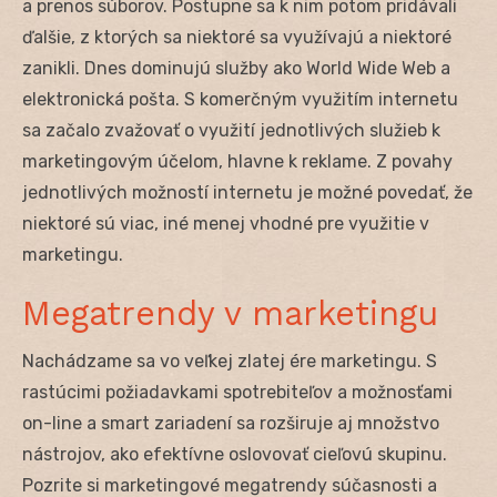
a prenos súborov. Postupne sa k nim potom pridávali
ďalšie, z ktorých sa niektoré sa využívajú a niektoré
zanikli. Dnes dominujú služby ako World Wide Web a
elektronická pošta. S komerčným využitím internetu
sa začalo zvažovať o využití jednotlivých služieb k
marketingovým účelom, hlavne k reklame. Z povahy
jednotlivých možností internetu je možné povedať, že
niektoré sú viac, iné menej vhodné pre využitie v
marketingu.
Megatrendy v marketingu
Nachádzame sa vo veľkej zlatej ére marketingu. S
rastúcimi požiadavkami spotrebiteľov a možnosťami
on-line a smart zariadení sa rozširuje aj množstvo
nástrojov, ako efektívne oslovovať cieľovú skupinu.
Pozrite si marketingové megatrendy súčasnosti a