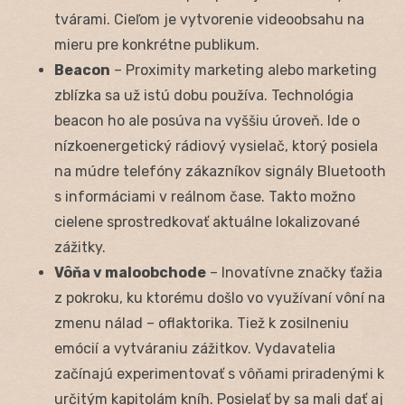
tvárami. Cieľom je vytvorenie videoobsahu na
mieru pre konkrétne publikum.
Beacon
– Proximity marketing alebo marketing
zblízka sa už istú dobu používa. Technológia
beacon ho ale posúva na vyššiu úroveň. Ide o
nízkoenergetický rádiový vysielač, ktorý posiela
na múdre telefóny zákazníkov signály Bluetooth
s informáciami v reálnom čase. Takto možno
cielene sprostredkovať aktuálne lokalizované
zážitky.
Vôňa v maloobchode
– Inovatívne značky ťažia
z pokroku, ku ktorému došlo vo využívaní vôní na
zmenu nálad – oflaktorika. Tiež k zosilneniu
emócií a vytváraniu zážitkov. Vydavatelia
začínajú experimentovať s vôňami priradenými k
určitým kapitolám kníh. Posielať by sa mali dať aj