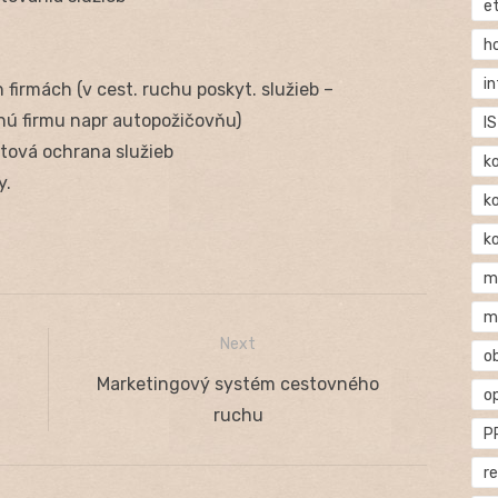
e
h
i
firmách (v cest. ruchu poskyt. služieb –
nú firmu napr autopožičovňu)
IS
entová ochrana služieb
k
y.
k
k
m
m
Next
o
Next
Marketingový systém cestovného
o
post:
ruchu
P
r