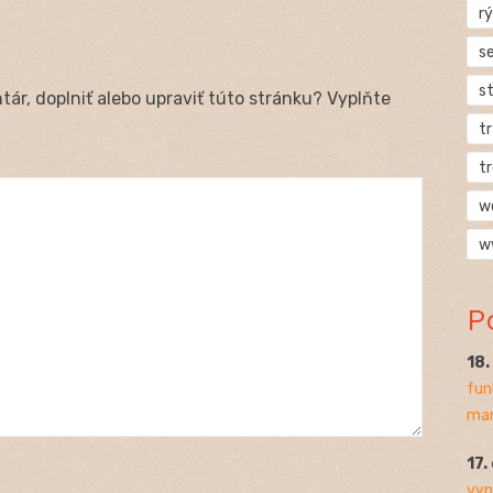
rý
s
s
ár, doplniť alebo upraviť túto stránku? Vyplňte
t
t
w
w
P
18
fun
mar
17.
vyp