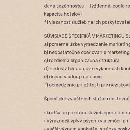
daná sezónnosťou – týždenná, podľa ro
kapacita hotelov)
f) viazanosť služieb na ich poskytovate
SÚVISIACE ŠPECIFIKÁ V MARKETINGU S
a) pomerne úzke vymedzenie marketing
b) nedostatočné oceňovanie marketing
c) rozdielna organizačná štruktúra
d) nedostatok údajov o výkonnosti kon
e) dopad vládnej regulácie
f) obmedzenia príležitosti pre neziskov
Špecifické zvláštnosti služieb cestovn
• kratšia expozitúra služieb oproti hm
• výraznejší vplyv psychiky a emócií pri
• väčší význam vonkajšej stránky posky