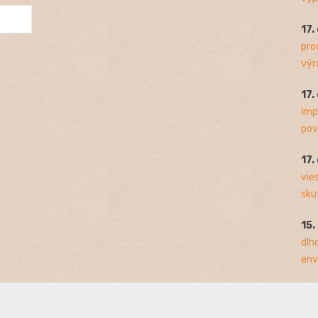
17.
pro
výro
17.
imp
pov
17.
vie
sku
15.
dlh
env