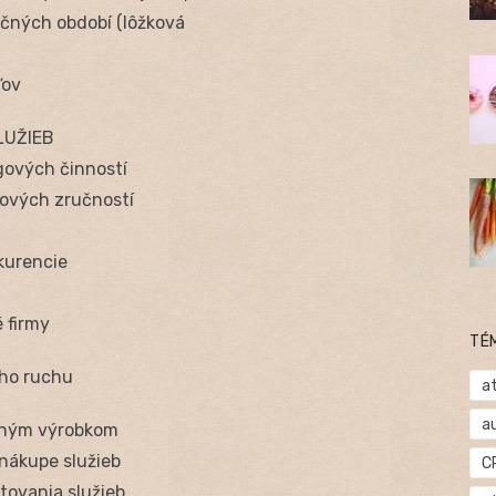
čných období (lôžková
ľov
LUŽIEB
ových činností
ových zručností
kurencie
é firmy
TÉ
ého ruchu
at
a
otným výrobkom
 nákupe služieb
C
tovania služieb