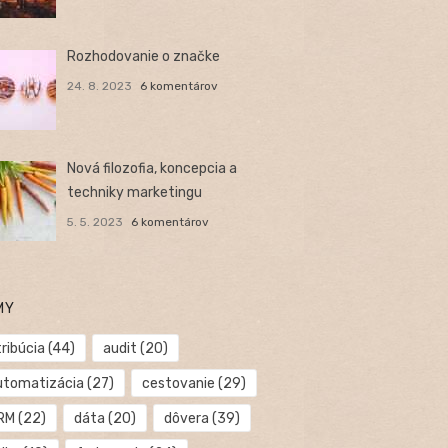
Rozhodovanie o značke
24. 8. 2023
6 komentárov
Nová filozofia, koncepcia a
techniky marketingu
5. 5. 2023
6 komentárov
MY
ribúcia
(44)
audit
(20)
utomatizácia
(27)
cestovanie
(29)
RM
(22)
dáta
(20)
dôvera
(39)