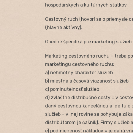
hospodárskych a kultúrnych statkov.
Cestovný ruch (hovorí sa o priemysle 
(hlavne aktívny).
Obecné špecifiká pre marketing služieb
Marketing cestovného ruchu – treba poz
marketingu cestovného ruchu:
a) nehmotný charakter služieb
b) miestna a časová viazanosť služieb
c) pominuteľnosť služieb
d) zvláštne distribučné cesty = v ces
daný cestovnou kanceláriou a ide tu o
služieb – v inej rovine sa pohybuje záka
distribútorom je čašník). Firmy služieb
e) podmienenosť nákladov = je daná v