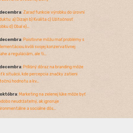
 decembra
:
Zaraď funkcie výrobku do úrovní
duktu: a) Dizajn b) Kvalita c) Užitočnosť
bku d) Obal e)...
 decembra
:
Poisťovne môžu mať problémy s
lementáciou kvôli svojej konzervatívnej
ahe a reguláciám, ale ti...
 decembra
:
Prílišný dôraz na branding môže
sť k situácii, kde percepcia značky zatieni
točnú hodnotu a kv...
 októbra
:
Marketing na zelenej lúke môže byť
odobo neudržateľný, ak ignoruje
ironmentálne a sociálne dôs...