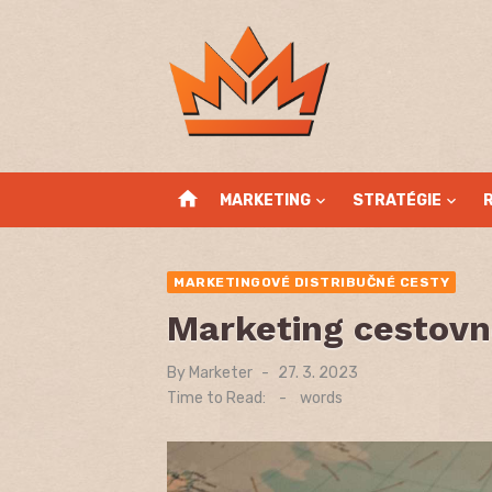
Skip
to
content
home
MARKETING
STRATÉGIE
MARKETINGOVÉ DISTRIBUČNÉ CESTY
Marketing cestov
By
Marketer
Posted
27. 3. 2023
on
Time to Read:
-
words