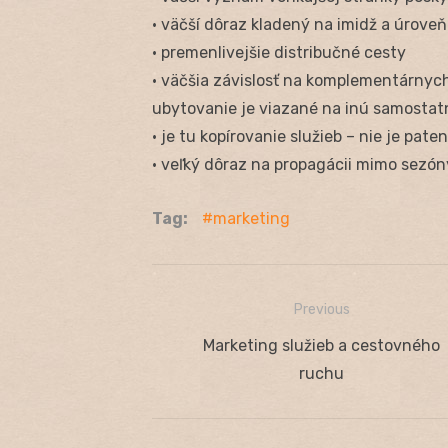
• väčší dôraz kladený na imidž a úroveň
• premenlivejšie distribučné cesty
• väčšia závislosť na komplementárnych 
ubytovanie je viazané na inú samostat
• je tu kopírovanie služieb – nie je pat
• veľký dôraz na propagácii mimo sezón
Tag:
marketing
Previous
Navigácia
Previous
Marketing služieb a cestovného
v
post:
ruchu
článku