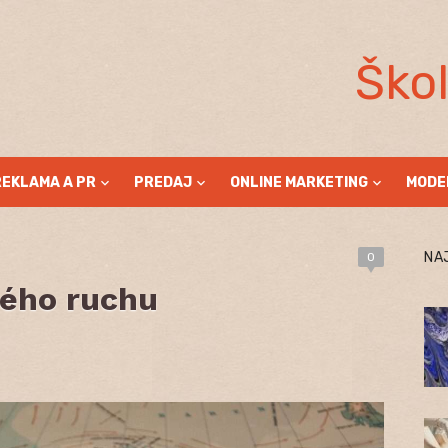
Ško
REKLAMA A PR
PREDAJ
ONLINE MARKETING
MODE
NA
0
ného ruchu