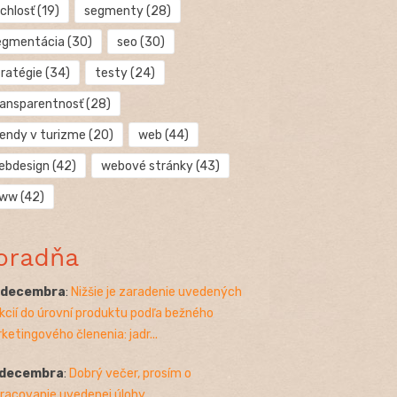
chlosť
(19)
segmenty
(28)
egmentácia
(30)
seo
(30)
tratégie
(34)
testy
(24)
ransparentnosť
(28)
rendy v turizme
(20)
web
(44)
ebdesign
(42)
webové stránky
(43)
ww
(42)
oradňa
. decembra
:
Nižšie je zaradenie uvedených
kcií do úrovní produktu podľa bežného
ketingového členenia: jadr...
 decembra
:
Dobrý večer, prosím o
racovanie uvedenej úlohy