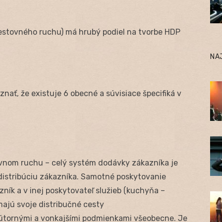
cestovného ruchu) má hrubý podiel na tvorbe HDP
NA
nať, že existuje 6 obecné a súvisiace špecifiká v
tovnom ruchu – celý systém dodávky zákazníka je
 distribúciu zákazníka. Samotné poskytovanie
zník a v inej poskytovateľ služieb (kuchyňa –
 majú svoje distribučné cesty
nútornými a vonkajšími podmienkami všeobecne. Je