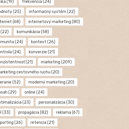
tika
(19)
frekvencia
(24)
odnoty
(25)
informačný systém
(22)
nternet
(68)
internetový marketing
(80)
(22)
komunikácia
(58)
omunita
(24)
kontext
(26)
ontrola
(24)
konverzie
(21)
onzistentnosť
(21)
marketing
(209)
arketing cestovného ruchu
(20)
eranie
(52)
moderný marketing
(20)
bsah
(29)
online
(24)
ptimalizácia
(23)
personalizácia
(30)
R
(33)
propagácia
(82)
reklama
(67)
eporting
(26)
retencia
(21)