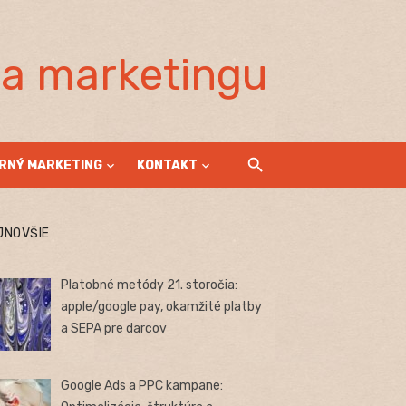
la marketingu
RNÝ MARKETING
KONTAKT
JNOVŠIE
Platobné metódy 21. storočia:
apple/google pay, okamžité platby
a SEPA pre darcov
Google Ads a PPC kampane: