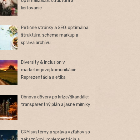
Optimalizácia, štruktúra a
licitovanie
Petičné stránky a SEO: optimálna
štruktúra, schema markup a
správa archívu
Diversity & Inclusion v
marketingovej komunikácii:
Reprezentácia a etika
Obnova dôvery po kríze/škandále:
transparentný plán a jasné míľniky
CRM systémy a správa vzťahov so
zákazníkmi: Implementácia a