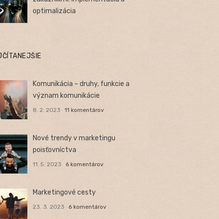
optimalizácia
JČÍTANEJŠIE
Komunikácia – druhy, funkcie a
význam komunikácie
8. 2. 2023
11 komentárov
Nové trendy v marketingu
poisťovníctva
11. 5. 2023
6 komentárov
Marketingové cesty
23. 3. 2023
6 komentárov