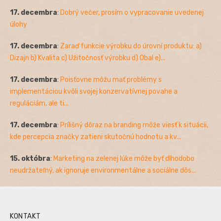
17. decembra
:
Dobrý večer, prosím o vypracovanie uvedenej
úlohy
17. decembra
:
Zaraď funkcie výrobku do úrovní produktu: a)
Dizajn b) Kvalita c) Užitočnosť výrobku d) Obal e)...
17. decembra
:
Poisťovne môžu mať problémy s
implementáciou kvôli svojej konzervatívnej povahe a
reguláciám, ale ti...
17. decembra
:
Prílišný dôraz na branding môže viesť k situácii,
kde percepcia značky zatieni skutočnú hodnotu a kv...
15. októbra
:
Marketing na zelenej lúke môže byť dlhodobo
neudržateľný, ak ignoruje environmentálne a sociálne dôs...
KONTAKT