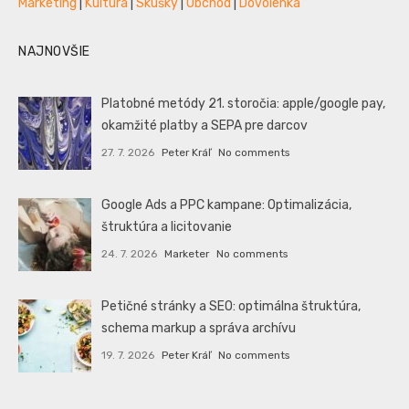
Marketing
|
Kultúra
|
Skúšky
|
Obchod
|
Dovolenka
NAJNOVŠIE
Platobné metódy 21. storočia: apple/google pay,
okamžité platby a SEPA pre darcov
27. 7. 2026
Peter Kráľ
No comments
Google Ads a PPC kampane: Optimalizácia,
štruktúra a licitovanie
24. 7. 2026
Marketer
No comments
Petičné stránky a SEO: optimálna štruktúra,
schema markup a správa archívu
19. 7. 2026
Peter Kráľ
No comments