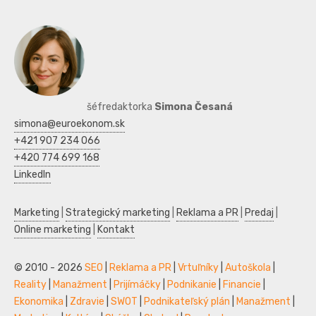
šéfredaktorka
Simona Česaná
simona@euroekonom.sk
+421 907 234 066
+420 774 699 168
LinkedIn
Marketing
|
Strategický marketing
|
Reklama a PR
|
Predaj
|
Online marketing
|
Kontakt
© 2010 - 2026
SEO
|
Reklama a PR
|
Vrtuľníky
|
Autoškola
|
Reality
|
Manažment
|
Prijímáčky
|
Podnikanie
|
Financie
|
Ekonomika
|
Zdravie
|
SWOT
|
Podnikateľský plán
|
Manažment
|