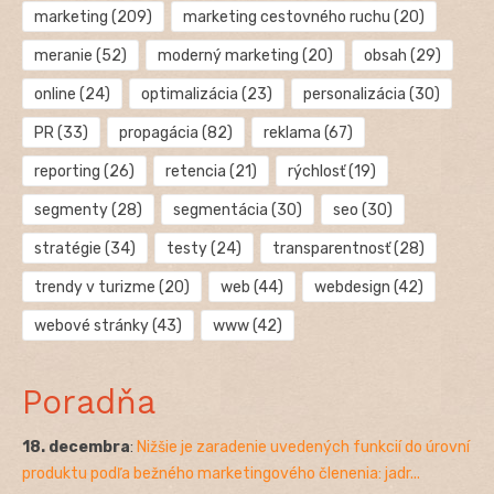
marketing
(209)
marketing cestovného ruchu
(20)
meranie
(52)
moderný marketing
(20)
obsah
(29)
online
(24)
optimalizácia
(23)
personalizácia
(30)
PR
(33)
propagácia
(82)
reklama
(67)
reporting
(26)
retencia
(21)
rýchlosť
(19)
segmenty
(28)
segmentácia
(30)
seo
(30)
stratégie
(34)
testy
(24)
transparentnosť
(28)
trendy v turizme
(20)
web
(44)
webdesign
(42)
webové stránky
(43)
www
(42)
Poradňa
18. decembra
:
Nižšie je zaradenie uvedených funkcií do úrovní
produktu podľa bežného marketingového členenia: jadr...