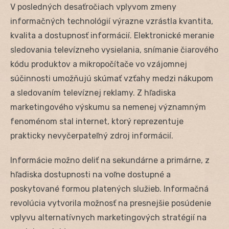
V posledných desaťročiach vplyvom zmeny
informačných technológií výrazne vzrástla kvantita,
kvalita a dostupnosť informácií. Elektronické meranie
sledovania televízneho vysielania, snímanie čiarového
kódu produktov a mikropočítače vo vzájomnej
súčinnosti umožňujú skúmať vzťahy medzi nákupom
a sledovaním televíznej reklamy. Z hľadiska
marketingového výskumu sa nemenej významným
fenoménom stal internet, ktorý reprezentuje
prakticky nevyčerpateľný zdroj informácií.
Informácie možno deliť na sekundárne a primárne, z
hľadiska dostupnosti na voľne dostupné a
poskytované formou platených služieb. Informačná
revolúcia vytvorila možnosť na presnejšie posúdenie
vplyvu alternatívnych marketingových stratégií na