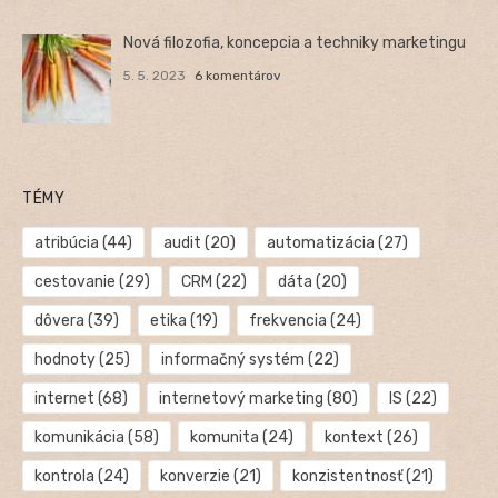
Nová filozofia, koncepcia a techniky marketingu
5. 5. 2023
6 komentárov
TÉMY
atribúcia
(44)
audit
(20)
automatizácia
(27)
cestovanie
(29)
CRM
(22)
dáta
(20)
dôvera
(39)
etika
(19)
frekvencia
(24)
hodnoty
(25)
informačný systém
(22)
internet
(68)
internetový marketing
(80)
IS
(22)
komunikácia
(58)
komunita
(24)
kontext
(26)
kontrola
(24)
konverzie
(21)
konzistentnosť
(21)