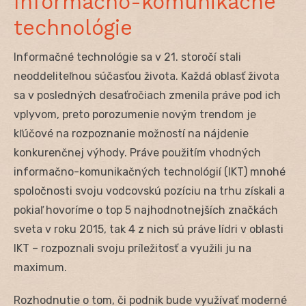
Informačno-komunikačné
technológie
Informačné technológie sa v 21. storočí stali
neoddeliteľnou súčasťou života. Každá oblasť života
sa v posledných desaťročiach zmenila práve pod ich
vplyvom, preto porozumenie novým trendom je
kľúčové na rozpoznanie možností na nájdenie
konkurenčnej výhody. Práve použitím vhodných
informačno-komunikačných technológií (IKT) mnohé
spoločnosti svoju vodcovskú pozíciu na trhu získali a
pokiaľ hovoríme o top 5 najhodnotnejších značkách
sveta v roku 2015, tak 4 z nich sú práve lídri v oblasti
IKT – rozpoznali svoju príležitosť a využili ju na
maximum.
Rozhodnutie o tom, či podnik bude využívať moderné