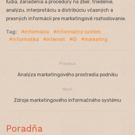
ľudia, zariadenia a procedúry na zber, triedenie,
analýzu, interpretáciu a distribúciu včasných a
presných informácií pre marketingové rozhodovanie.
Tag:
informácie
informačný systém
informatika
internet
IS
marketing
Previous
Navigácia
Previous
Analýza marketingového prostredia podniku
v
post:
Next
článku
Next
Zdroje marketingového informačného systému
post:
Poradňa